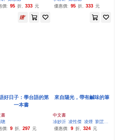
95
333
95
333
惠價:
折,
元
優惠價:
折,
元
語好日子：學台語的第
來自陽光，帶有鹹味的筆
一本書
文書
中文書
順
聰
凃妙沂
凌性傑
凌煙
劉芷妤
吳億偉
夏夏
9
297
9
324
惠價:
折,
元
優惠價:
折,
元