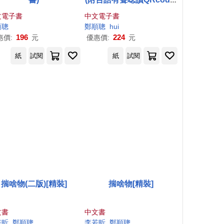
(電子書)
文電子書
中文電子書
、張淑慧、黃振寰
順
聰
楊麗玲、貝果、陳盈帆、陳完玲、陳森田、陳狐狸
鄭順
聰
hui
196
224
惠價:
元
優惠價:
元
紙
試閱
紙
試閱
揣啥物(二版)[精裝]
揣啥物[精裝]
文書
中文書
若昕
鄭順
聰
李若昕
鄭順
聰
鄭順
聰
、