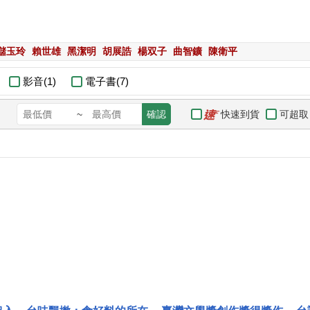
儲玉玲
賴世雄
黑潔明
胡展誥
楊双子
曲智鑛
陳衛平
影音(1)
電子書(7)
快速到貨
可超取
~
確認