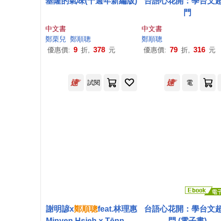
基隆的氣味(十週年新編版)
台語心花開：學台文
門
中文書
中文書
鄭
栗兒
鄭順
聰
鄭順
聰
9
378
79
316
優惠價:
折,
元
優惠價:
折,
元
試閱
電
謝明諺x
鄭順
聰
feat.林理惠
台語心花開：學台文
Minyen Hsieh x Tēnn Sū
門 (電子書)