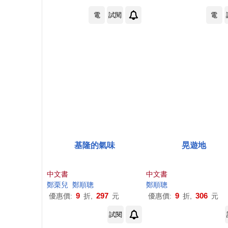
電
試閱
電
基隆的氣味
晃遊地
中文書
中文書
鄭
栗兒
鄭順
聰
鄭順
聰
9
297
9
306
優惠價:
折,
元
優惠價:
折,
元
試閱