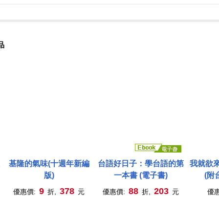
品
基隆的氣味(十週年新編
台語好日子：學台語的第
我就欲
版)
一本書 (電子書)
(附
QRc
9
378
88
203
優惠價:
折,
元
優惠價:
折,
元
優