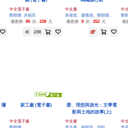
中文電子書
中文書
中
鄭順
聰
洪福田
吳俊龍、廖雅蘋、
鄭順
聰
、翁心怡
鄭
85
238
9
252
優惠價:
折,
元
優惠價:
折,
元
優
紙
試閱
、彌
家工廠 (電子書)
愛、理想與淚光：文學電
影與土地的故事(上)
中文電子書
中文書
中
鄭順
聰
李志薔、林明昌、亮軒、張昌彥、張恆豪、陳三資、陳儒修、黃玉珊、黃建業、解昆樺、熊啟萍、
李