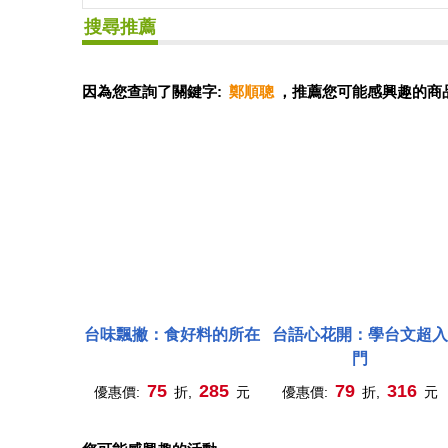
搜尋推薦
因為您查詢了關鍵字:
鄭順聰
，推薦您可能感興趣的商
台味飄撇：食好料的所在
台語心花開：學台文超入
門
75
285
79
316
優惠價:
折,
元
優惠價:
折,
元