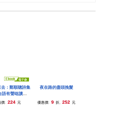
來去：鄭順聰詩集
夜在路的盡頭挽髮
台語有聲唸讀
ode) (電子書)
224
9
252
惠價:
元
優惠價:
折,
元