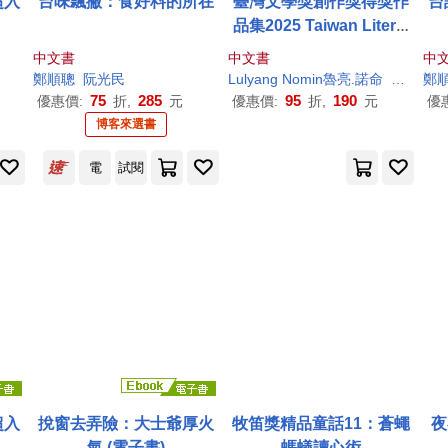
超入
台味飄撇：食好料的所在
臺灣文學獎創作獎得獎作
台
品集2025 Taiwan Literat
ure Awards for original
中文書
中文書
中
works
鄭順
聰
阮光民
Lulyang Nomin魯亮.諾命
Uhay Ma
鄭
75
285
95
190
優惠價:
折,
元
優惠價:
折,
元
優
博客來選書
電
試閱
超入
挩窗去弄險：大士爺厚火
牧笛獎精品童話11：蒼蠅
夜
氣 (電子書)
螞蟻讀心術