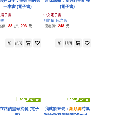
語好日子：學台語的第
台味飄撇：食好料的所在
一本書 (電子書)
(電子書)
文電子書
中文電子書
li Pacidal徐邱宜婕
順
聰
乜寇.索克魯曼
鄭順
聰
何志明
阮光民
吳品瑜
巴代
張典婉
李長青
88
203
248
惠價:
折,
元
優惠價:
元
紙
試閱
紙
試閱
在路的盡頭挽髮 (電子
我就欲來去：
鄭順
聰
詩集
書)
(附台語有聲唸讀QRcode)