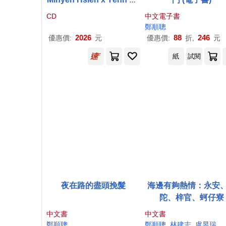
n-tshong Feat. Mars Lin
CD
中文電子書
/《冬之旅──台語爵士浪遊
鄭順
聰
Tang-tsi-lí A Jazz Winter
2026
88
246
優惠價:
元
優惠價:
折,
元
reise sung in
紙
試閱
夜在路的盡頭挽髮
海邊有夠熱情：永安
陀、梓官、蚵仔寮
中文書
中文書
鄭順
聰
鄭順
聰
林建志
盧昱瑞