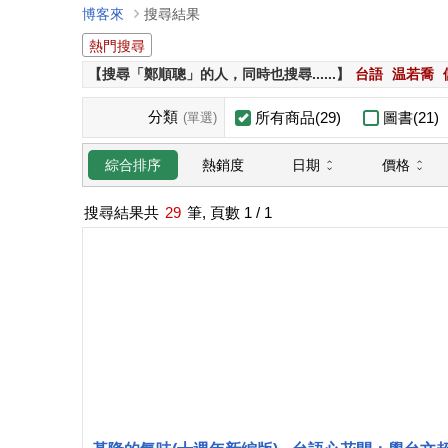
博客來
搜尋結果
熱門搜尋
【搜尋「鄭順聰」的人，同時也搜尋......】
台語
温若喬
分類
所有商品(29)
圖書(21)
(單選)
日期
價格
綜合排序
熱銷度
搜尋結果共
29
筆, 頁數
1
/ 1