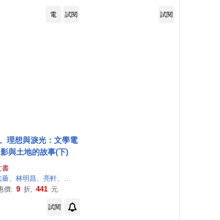
電
試閱
試閱
、理想與淚光：文學電
影與土地的故事(下)
文書
李志薔、林明昌、亮軒、張昌彥、張恆豪、陳三資、陳儒修、黃玉珊、黃建業、解昆樺、熊啟萍、
鄭順
聰
、
9
441
惠價:
折,
元
試閱