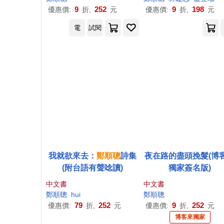
9
252
9
198
優惠價:
折,
元
優惠價:
折,
元
電
試閱
我就欲來去：
鄭順
聰
詩集
夜在路的盡頭挽髮(博
(附台語有聲唸讀)
獨家簽名版)
中文書
中文書
鄭順
聰
hui
鄭順
聰
79
252
9
252
優惠價:
折,
元
優惠價:
折,
元
博客來獨家