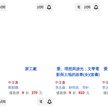
試閱
試閱
電
試閱
家工廠
愛、理想與淚光：文學電
愛
影與土地的故事(全)(套書)
中文書
中文書
中
鄭順
聰
李志薔、林明昌、亮軒、張昌彥、張恆豪、陳三資、陳儒修、黃玉珊、黃建業、解昆樺、熊啟萍、
9
270
9
810
優惠價:
折,
元
優惠價:
折,
元
優
試閱
電