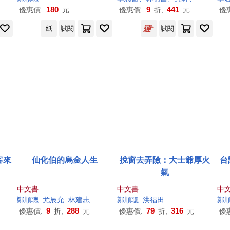
180
9
441
優惠價:
元
優惠價:
折,
元
優
紙
試閱
試閱
客來
仙化伯的烏金人生
挩窗去弄險：大士爺厚火
台
氣
中文書
中文書
中
鄭順
聰
尤辰允
林建志
鄭順
聰
洪福田
鄭
9
288
79
316
優惠價:
折,
元
優惠價:
折,
元
優