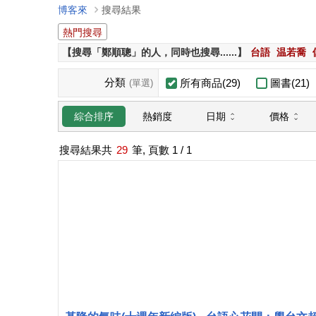
博客來
搜尋結果
熱門搜尋
【搜尋「鄭順聰」的人，同時也搜尋......】
台語
温若喬
分類
所有商品(29)
圖書(21)
(單選)
日期
價格
綜合排序
熱銷度
搜尋結果共
29
筆, 頁數
1
/ 1