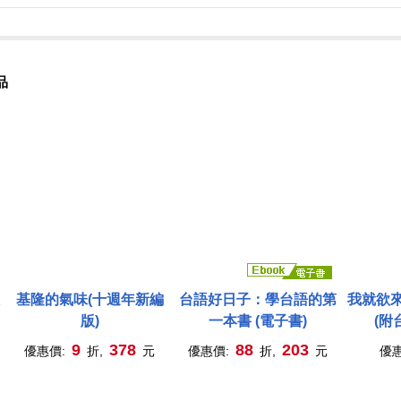
品
基隆的氣味(十週年新編
台語好日子：學台語的第
我就欲
版)
一本書 (電子書)
(附
QRc
9
378
88
203
優惠價:
折,
元
優惠價:
折,
元
優