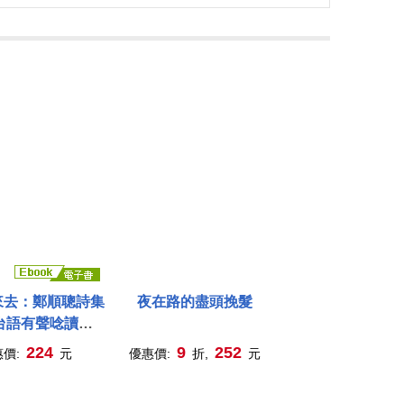
來去：鄭順聰詩集
夜在路的盡頭挽髮
台語有聲唸讀
ode) (電子書)
224
9
252
惠價:
元
優惠價:
折,
元