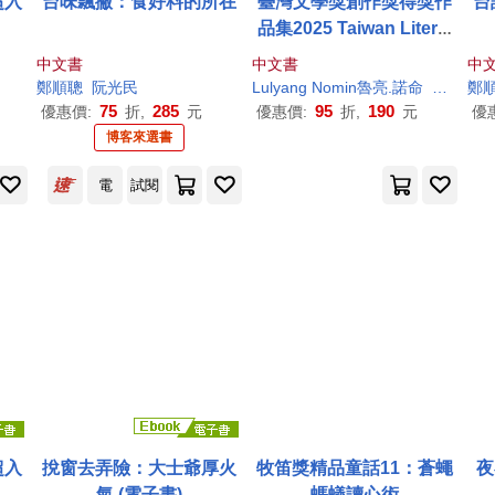
超入
台味飄撇：食好料的所在
臺灣文學獎創作獎得獎作
台
品集2025 Taiwan Literat
ure Awards for original
中文書
中文書
中
works
鄭順
聰
阮光民
Lulyang Nomin魯亮.諾命
Uhay Ma
鄭
75
285
95
190
優惠價:
折,
元
優惠價:
折,
元
優
博客來選書
電
試閱
超入
挩窗去弄險：大士爺厚火
牧笛獎精品童話11：蒼蠅
夜
氣 (電子書)
螞蟻讀心術