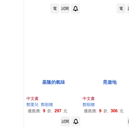
電
試閱
電
基隆的氣味
晃遊地
中文書
中文書
鄭
栗兒
鄭順
聰
鄭順
聰
9
297
9
306
優惠價:
折,
元
優惠價:
折,
元
試閱