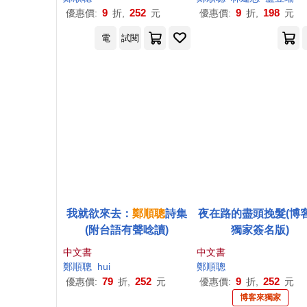
9
252
9
198
優惠價:
折,
元
優惠價:
折,
元
電
試閱
我就欲來去：
鄭順
聰
詩集
夜在路的盡頭挽髮(博
(附台語有聲唸讀)
獨家簽名版)
中文書
中文書
鄭順
聰
hui
鄭順
聰
79
252
9
252
優惠價:
折,
元
優惠價:
折,
元
博客來獨家