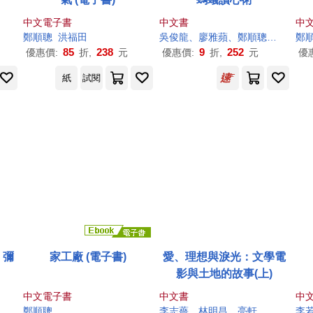
中文電子書
中文書
中
鄭順
聰
洪福田
吳俊龍、廖雅蘋、
鄭順
聰
、翁心怡
鄭
85
238
9
252
優惠價:
折,
元
優惠價:
折,
元
優
紙
試閱
、彌
家工廠 (電子書)
愛、理想與淚光：文學電
影與土地的故事(上)
中文電子書
中文書
中
鄭順
聰
李志薔、林明昌、亮軒、張昌彥、張恆豪、陳三資、陳儒修、黃玉珊、黃建業、解昆樺、熊啟萍、
李