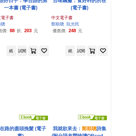
語好日子：學台語的第
台味飄撇：食好料的所在
一本書 (電子書)
(電子書)
文電子書
中文電子書
li Pacidal徐邱宜婕
順
聰
乜寇.索克魯曼
鄭順
聰
何志明
阮光民
吳品瑜
巴代
張典婉
李長青
88
203
248
惠價:
折,
元
優惠價:
元
紙
試閱
紙
試閱
在路的盡頭挽髮 (電子
我就欲來去：
鄭順
聰
詩集
書)
(附台語有聲唸讀QRcode)