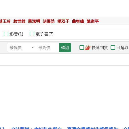
儲玉玲
賴世雄
黑潔明
胡展誥
楊双子
曲智鑛
陳衛平
影音(1)
電子書(7)
快速到貨
可超取
~
確認