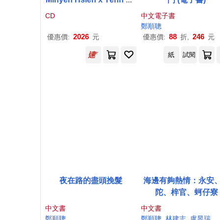
n-tshong Feat. Mars Lin
CD
中文電子書
/《冬之旅──台語爵士浪遊
鄭順
聰
Tang-tsi-lí A Jazz Winter
2026
88
246
優惠價:
元
優惠價:
折,
元
reise sung in
紙
試閱
夜在路的盡頭挽髮
海邊有夠熱情：永安
陀、梓官、蚵仔寮
中文書
中文書
鄭順
聰
鄭順
聰
林建志
盧昱瑞