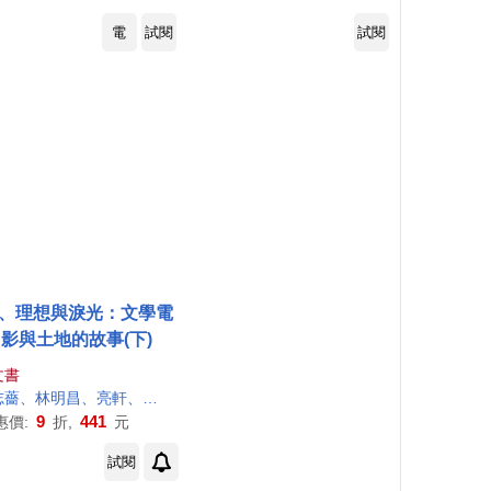
電
試閱
試閱
、理想與淚光：文學電
影與土地的故事(下)
文書
李志薔、林明昌、亮軒、張昌彥、張恆豪、陳三資、陳儒修、黃玉珊、黃建業、解昆樺、熊啟萍、
鄭順
聰
、
9
441
惠價:
折,
元
試閱