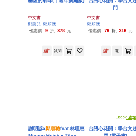
基隆的氣味(十週年新編版)
台語心花開：學台文
門
中文書
中文書
鄭
栗兒
鄭順
聰
鄭順
聰
9
378
79
316
優惠價:
折,
元
優惠價:
折,
元
試閱
電
謝明諺x
鄭順
聰
feat.林理惠
台語心花開：學台文
Minyen Hsieh x Tēnn Sū
門 (電子書)