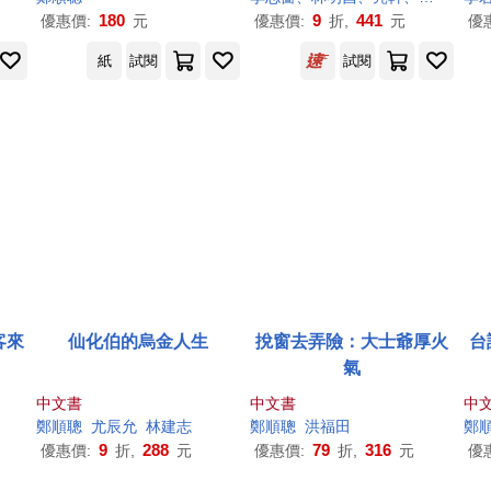
180
9
441
優惠價:
元
優惠價:
折,
元
優
紙
試閱
試閱
客來
仙化伯的烏金人生
挩窗去弄險：大士爺厚火
台
氣
中文書
中文書
中
鄭順
聰
尤辰允
林建志
鄭順
聰
洪福田
鄭
9
288
79
316
優惠價:
折,
元
優惠價:
折,
元
優