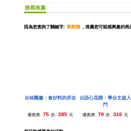
搜尋推薦
因為您查詢了關鍵字:
鄭順聰
，推薦您可能感興趣的商
台味飄撇：食好料的所在
台語心花開：學台文超入
門
75
285
79
316
優惠價:
折,
元
優惠價:
折,
元