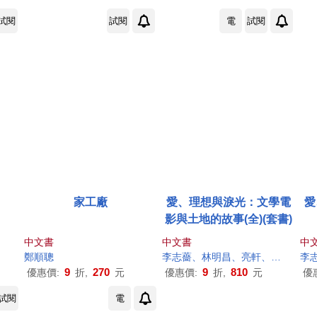
試閱
試閱
電
試閱
家工廠
愛、理想與淚光：文學電
愛
影與土地的故事(全)(套書)
中文書
中文書
中
鄭順
聰
李志薔、林明昌、亮軒、張昌彥、張恆豪、陳三資、陳儒修、黃玉珊、黃建業、解昆樺、熊啟萍、
9
270
9
810
優惠價:
折,
元
優惠價:
折,
元
優
試閱
電