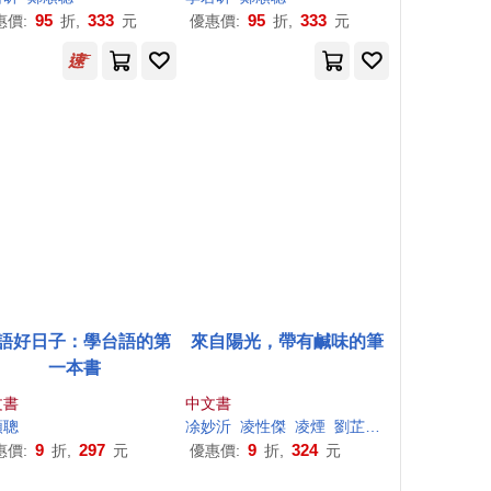
95
333
95
333
惠價:
折,
元
優惠價:
折,
元
語好日子：學台語的第
來自陽光，帶有鹹味的筆
一本書
文書
中文書
順
聰
凃妙沂
凌性傑
凌煙
劉芷妤
吳億偉
夏夏
9
297
9
324
惠價:
折,
元
優惠價:
折,
元