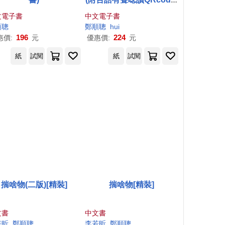
(電子書)
文電子書
中文電子書
、張淑慧、黃振寰
順
聰
楊麗玲、貝果、陳盈帆、陳完玲、陳森田、陳狐狸
鄭順
聰
hui
196
224
惠價:
元
優惠價:
元
紙
試閱
紙
試閱
揣啥物(二版)[精裝]
揣啥物[精裝]
文書
中文書
若昕
鄭順
聰
李若昕
鄭順
聰
鄭順
聰
、