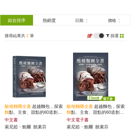
搜
尋
分類
綜合排序
熱銷度
日期
價格
(單選)
結
搜尋結果共
2
筆
篩選
圖書(1)
所有商品(2)
果
電子書(1)
篩
選
展開
作者
(可複選)
酸
種
麵
團
全書
超越麵包，探索
酸
種
麵
團
全書
超越麵包，探索
索尼婭・鮑爾(2)
麵
點、主食、甜點的60道創意
麵
點、主食、甜點的60道創意
食譜
食譜 (電子書)
中文書
中文電子書
索尼婭・鮑爾
饒素芬
索尼婭・鮑爾
饒素芬