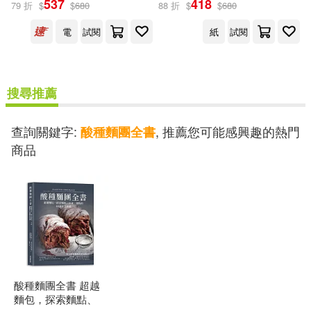
537
418
79 折
$
$
680
88 折
$
$
680
出版社
(可複選)
電
試閱
紙
試閱
莫克文化(2)
搜尋推薦
配送方式
(可複選)
查詢關鍵字:
, 推薦您可能感興趣的熱門
酸種麵團全書
商品
可超商取貨(1)
可海外宅配(1)
可港澳店取(1)
可新加坡店取(1)
酸種麵團全書 超越
可菲律賓店取(1)
麵包，探索麵點、