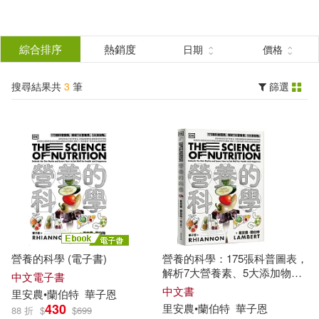
搜
尋
分類
綜合排序
熱銷度
日期
價格
(單選)
結
搜尋結果共
3
筆
篩選
圖書(2)
所有商品(3)
果
電子書(1)
篩
選
展開
作者
(可複選)
營養的科學 (電子書)
營養的科學：175張科普圖表，
里安農•蘭伯特(2)
解析7大營養素、5大添加物，
中文電子書
從斷食到各式流行飲食法，從
中文書
里
安農
•
蘭伯特
華子恩
腸道健康到各族群層的飲食策
430
里
安農
•
蘭伯特
華子恩
88 折
$
$
699
（英）里安農·蘭伯特(1)
略，英國頂尖營養學家用科學