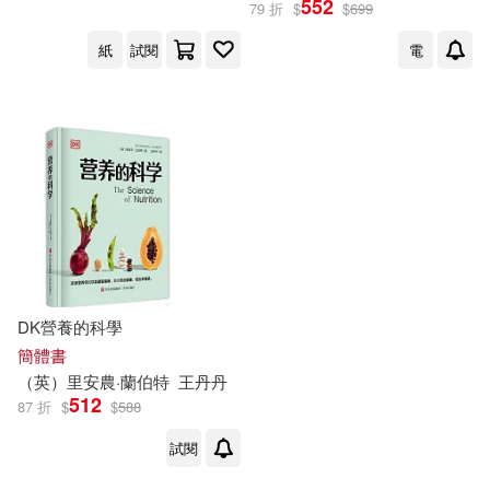
552
79 折
$
$
699
講述身體吸收的機轉，圖解112
個你最想了解的食物與健康問
紙
試閱
電
題
出版社
(可複選)
常常生活文創(2)
青島出版社(1)
配送方式
(可複選)
DK營養的科學
簡體書
（英）里
安農
·
蘭伯特
王丹丹
可超商取貨(2)
可海外宅配(2)
512
87 折
$
$
588
試閱
可港澳店取(2)