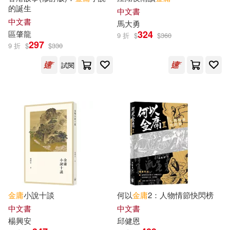
Y2RK家族(1)
的誕生
中文書
廣西師範大學出版社(2)
中文書
馬大勇
324
區肇龍
9 折
$
$
360
[中國香港]金庸(1)
297
9 折
$
$
330
揚智(2)
新世界出版社(2)
試閱
一爐香文化(1)
丁華(1)
新星出版社(2)
明報出版社(2)
三毛 馮其庸等(1)
三毛等(1)
樂律(2)
河北教育出版社(2)
不雨亦瀟瀟(1)
白卷出版社(2)
華文出版社(2)
中國電視藝術家協會(1)
遠見天下(2)
重慶出版社(2)
何南(1)
余晴峰 等(1)
金庸
小說十談
何以
金庸
2：人物情節快閃榜
重慶大學電子音像出版社有限公司
中文書
中文書
(2)
楊興安
邱健恩
倪 匡，陳沛然(1)