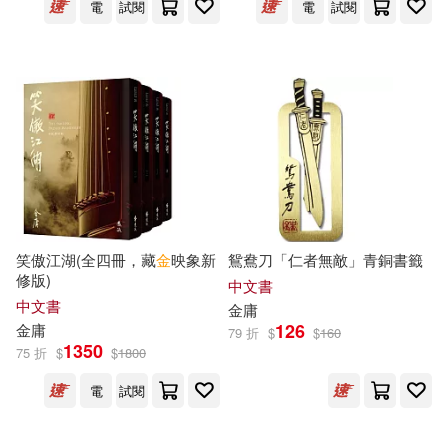
電
試閱
電
試閱
笑傲江湖(全四冊，藏
金
映象新
鴛鴦刀「仁者無敵」青銅書籤
修版)
中文書
中文書
金庸
126
金庸
79 折
$
$
160
1350
75 折
$
$
1800
電
試閱