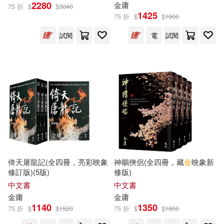
2280
金庸
75 折
$
$
3040
1425
75 折
$
$
1900
試閱
電
試閱
倚天屠龍記(全四冊，亮彩映象
神鵰俠侶(全四冊，藏
金
映象新
修訂版)(5版)
修版)
中文書
中文書
金庸
金庸
1140
1350
75 折
$
$
1520
75 折
$
$
1800