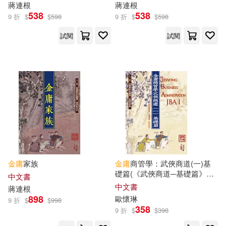
蔣連根
蔣連根
538
538
9 折
$
$
598
9 折
$
$
598
試閱
試閱
金庸
家族
金庸
商管學：武俠商道(一)基
礎篇(《武俠商道─基礎篇》修
中文書
訂版)
中文書
蔣連根
898
歐懷琳
9 折
$
$
998
358
9 折
$
$
398