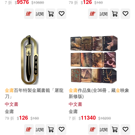
9576
126
7 折
$
$
13680
79 折
$
$
160
試閱
試閱
邱健恩(16)
潘國森(14)
展開
金庸世(13)
蔣連根(10)
出版社
(可複選)
金幷燮(10)
楊照(9)
遠流(674)
心一堂(31)
楊興安(9)
王怡仁(9)
中山大學出版社(22)
遠景(21)
舒國治(6)
遠流編輯部(6)
金庸
百年特製金屬書籤「屠龍
金庸
作品集(全36冊，藏
金
映象
刀」
新修版)
浙江人民美術出版社(20)
展開
中文書
中文書
三毛(5)
岑嶸(5)
金庸
金庸
中華書局(19)
海豚出版社(13)
126
11340
79 折
$
$
160
7 折
$
$
16200
配送方式
(可複選)
徐鑫(5)
葉德平(5)
試閱
試閱
東方出版社(10)
青林(10)