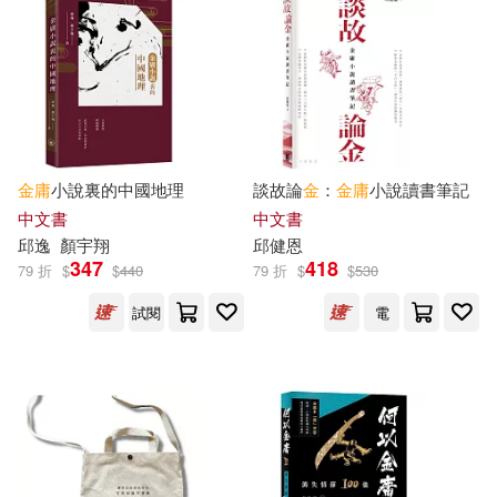
蘇墱基(3)
譫小語(3)
適合平板閱讀(8)
任性出版(4)
天地圖書(4)
辛先軍(3)
鄺啟東(3)
崧博出版(4)
東雨文化(4)
其他
(可複選)
馮翊綱(3)
黃宗放(3)
生智(4)
金庸
小說裏的中國地理
談故論
金
：
金庸
小說讀書筆記
現在可購買商品(453)
Jin Yong(2)
上官聖泓(2)
中文書
中文書
西南財經大學出版社(4)
邱逸
顏宇翔
邱健恩
作者/演唱/譯/編/繪(659)
347
418
79 折
$
$
440
79 折
$
$
530
侯信永(2)
上海三聯書店(3)
試閱
電
價格
-
範圍
六神磊磊‧讀金庸團隊(2)
中國華僑出版社(3)
劉國重(2)
區肇龍(2)
作家出版社(3)
南小橘(2)
填下烏賊(2)