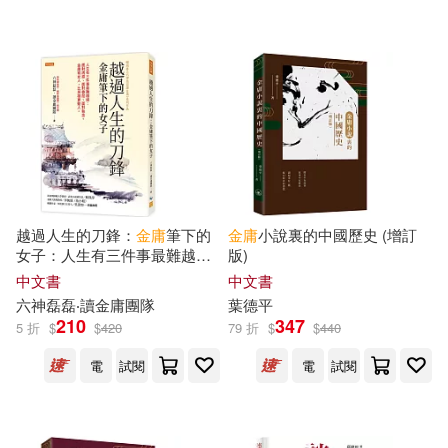
可超商取貨(809)
陳岸峰(5)
倪 匡(4)
三聯(9)
中華書局(香港)(9)
可海外宅配(810)
吳靄儀(4)
嚴家炎(4)
三聯書店(7)
可港澳店取(789)
潘步釗(4)
陳沛然(4)
重慶大學出版社(7)
希伯崙(6)
可新加坡店取(791)
做金庸的男人(3)
六神磊磊(3)
越過人生的刀鋒：
金庸
筆下的
金庸
小說裏的中國歷史 (增訂
廣州出版社(6)
志光保成(6)
女子：人生有三件事最難越
版)
可菲律賓店取(791)
過：面對誘惑、面對委屈、面
吳鉤(3)
孔慶東(3)
中文書
中文書
對執念。
金庸
寫女人，比英雄
中國商業出版社(5)
六神磊磊‧讀
金庸
團隊
葉德平
更動人。
210
347
5 折
$
$
420
79 折
$
$
440
居正(3)
張建智(3)
電子書
(可複選)
天地出版社(5)
崧燁文化(5)
電
試閱
電
試閱
查玉強(3)
沈西城(3)
適合手機平板閱讀(225)
Hodder&Stoughton(4)