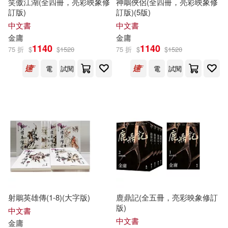
笑傲江湖(全四冊，亮彩映象修
神鵰俠侶(全四冊，亮彩映象修
訂版)
訂版)(5版)
中文書
中文書
金庸
金庸
1140
1140
75 折
$
$
1520
75 折
$
$
1520
電
試閱
電
試閱
射鵰英雄傳(1-8)(大字版)
鹿鼎記(全五冊，亮彩映象修訂
版)
中文書
中文書
金庸