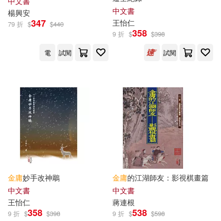
中文書
王敬三 主編(1)
王桂榮(1)
中文書
楊興安
愛播聽書FM(1)
347
王怡仁
79 折
$
$
440
358
王秋桂主編(1)
申晨(1)
9 折
$
$
398
文化藝術出版社(1)
電
試閱
試閱
白金庸平(1)
盧楓(1)
新華出版社(1)
新閱(1)
相聲瓦舍(1)
管彥傑(1)
旅讀雜誌社(1)
旗林文化(1)
紫衣飄飄(1)
羅賢淑(1)
星光(1)
杭州出版社(1)
羅龍治等(1)
翁靈文等(1)
東方視角(1)
金庸
妙手改神鵰
金庸
的江湖師友：影視棋畫篇
胡菊人(1)
艾濤(1)
中文書
中文書
浙江人民出版社(1)
王怡仁
蔣連根
358
538
苦苓(1)
葉克飛(1)
9 折
$
$
398
9 折
$
$
598