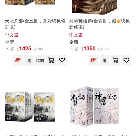
天龍八部(全五冊，亮彩映象修
射鵰英雄傳(全四冊，藏
金
映象
訂版)
新修版)
中文書
中文書
金庸
金庸
1425
1350
75 折
$
$
1900
75 折
$
$
1800
電
試閱
電