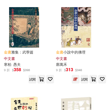
金庸、郭政一、藍天、宮井鳴(1)
經濟日報出版社(1)
金庸世Kim Yongsei(1)
聯合電子出版(1)
萬卷樓(1)
金庸新(1)
金庸等(1)
譯林出版社(1)
賽斯文化(1)
金庸茶館編輯室(1)
金庸著(1)
金庸
雅集：武學篇
金庸
小說中的佛理
長江文藝出版社(1)
中文書
中文書
寒柏
愚夫
廓萬禾
金庸著，黃子平編選(1)
358
313
9 折
$
$
398
9 折
$
$
348
香港中和出版(1)
試閱
試閱
金庸，池田大作(1)
陳夫龍(1)
香港中文大學(1)
陳廣隆(1)
陳敬陽(1)
鳳凰出版社(1)
黃河出版社(1)