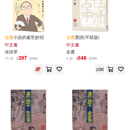
陳榮賦(1)
陳碩著(1)
黑龍江教育出版社(1)
陳禹安(1)
陳美濤(1)
陳茻(1)
韋迪(1)
金庸
小說的處世妙招
金庸
墨蹟(平裝版)
中文書
中文書
涂涂草
金庸
韓雪（主編）(1)
顏宇翔(1)
397
648
75 折
$
$
530
9 折
$
$
720
試閱
餘子等(1)
馬伯庸(1)
馬大勇(1)
（德）蘇費翔(1)
（春秋）孔丘(1)
（春秋）孔子(1)