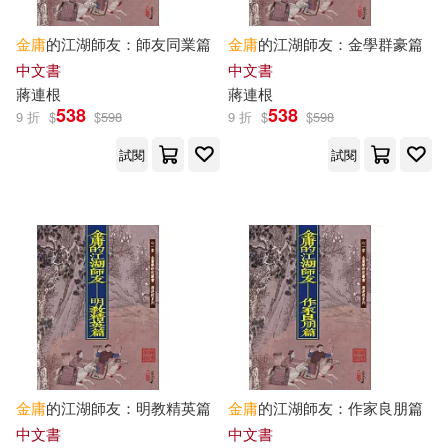
金庸
的江湖師友：師友同業篇
金庸
的江湖師友：金學群豪篇
（法）安德烈·莫洛亞(1)
中文書
中文書
蔣連根
蔣連根
（清）金庸齋 撰(1)
538
538
9 折
$
$
598
9 折
$
$
598
試閱
試閱
（美）田浩(1)
金庸
的江湖師友：明教精英篇
金庸
的江湖師友：作家良朋篇
中文書
中文書