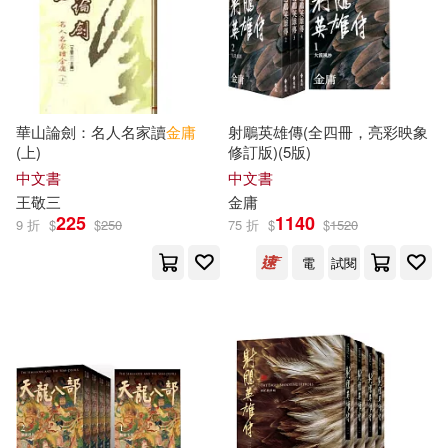
華山論劍：名人名家讀
金庸
射鵰英雄傳(全四冊，亮彩映象
(上)
修訂版)(5版)
中文書
中文書
王敬三
金庸
225
1140
9 折
$
$
250
75 折
$
$
1520
電
試閱