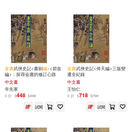
合山(1)
吳俊(1)
中國物資出版社(1)
吳君易(1)
吳貴龍(1)
中國發展出版社(1)
周仲強(1)
周國劍(1)
中國盲文出版社(1)
周悌(1)
周盛楠(1)
金庸
武俠史記<書劍
編>
<碧血
金庸
武俠史記<倚天編>三版變
中國計量出版社(1)
編>：探尋金庸的修訂心路
遷全紀錄
周錫山(1)
喬亞洲(1)
中文書
中文書
中國電影出版社(1)
辛先軍
王怡仁
448
718
9 折
$
$
498
9 折
$
$
798
喬峰 選編(1)
嚴曉星(1)
中文在線(1)
試閱
試閱
姜雲行，王司馬(1)
宮井鳴(1)
中華工商聯合出版社(1)