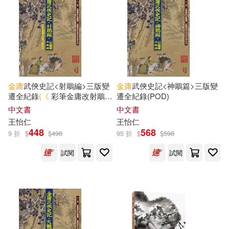
山裡聽雨(1)
岳煒(1)
亞細亞(1)
人民出版社(1)
席聖文(1)
廓萬禾(1)
人民衛生出版社(1)
張佳瑋(1)
張圭陽(1)
今古傳奇(1)
今周刊(1)
金庸
武俠史記<射鵰編>三版變
金庸
武俠史記<神鵰篇>三版變
遷全紀錄
(《
彩筆金庸改射鵰》
遷全紀錄(POD)
張浚生（主編）(1)
張覓(1)
增訂版)
允晨文化(1)
中文書
中文書
王怡仁
王怡仁
彌今(1)
彭潔明(1)
448
568
9 折
$
$
498
95 折
$
$
598
北岳文藝出版社(1)
試閱
試閱
徐岱(1)
愚夫(1)
北方文藝出版社(1)
戈革(1)
新浪網友 著(1)
千華駐科技(1)
明報出版社(1)
曹布拉(1)