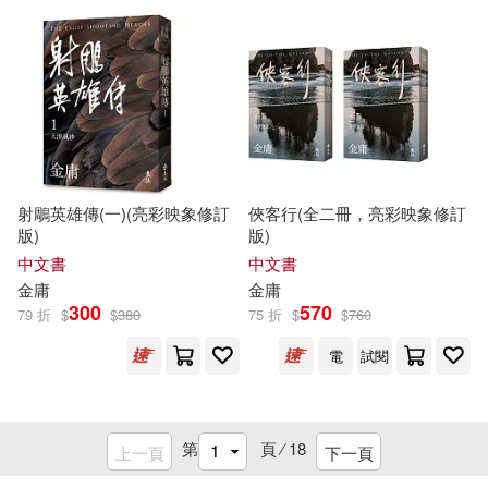
射鵰英雄傳(一)(亮彩映象修訂
俠客行(全二冊，亮彩映象修訂
版)
版)
中文書
中文書
金庸
金庸
300
570
79 折
$
$
380
75 折
$
$
760
電
試閱
第
頁 ⁄
18
上一頁
下一頁