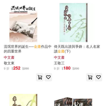
流氓世界的誕生──
金庸
作品中
倚天既出誰與爭鋒：名人名家
的四重世界
讀
金庸
(下)
中文書
中文書
敬文東
王敬三
252
180
9 折
$
$
280
9 折
$
$
200