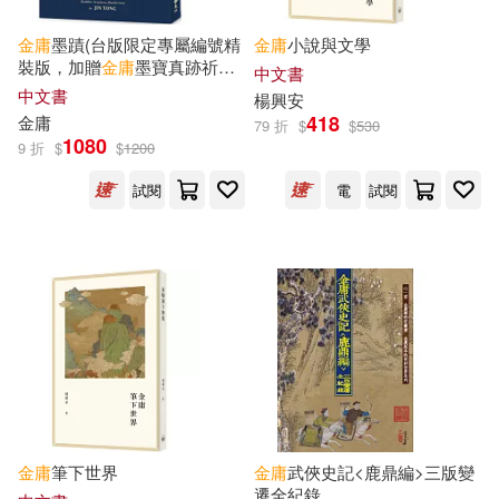
柏楊 林清玄等(1)
楊莉歌(1)
金庸
墨蹟(台版限定專屬編號精
金庸
小說與文學
安徽人民出版社(1)
裝版，加贈
金庸
墨寶真跡祈福
中文書
卡)
中文書
汪靜波(1)
沈威風(1)
楊興安
418
金庸
安徽教育出版社(1)
79 折
$
$
530
1080
9 折
$
$
1200
洪振快(1)
洪捷(1)
山東人民出版社(1)
試閱
電
試閱
涂涂草(1)
湯大友，陸新之(1)
岳麓書社(1)
漢光教育基金會(1)
廈門大學出版社(1)
潘國森，紫雁(1)
潘采夫(1)
廣東新世紀出版社(1)
王偉雄(1)
王彬彬(1)
延邊人民出版社(1)
金庸
筆下世界
金庸
武俠史記<鹿鼎編>三版變
遷全紀錄