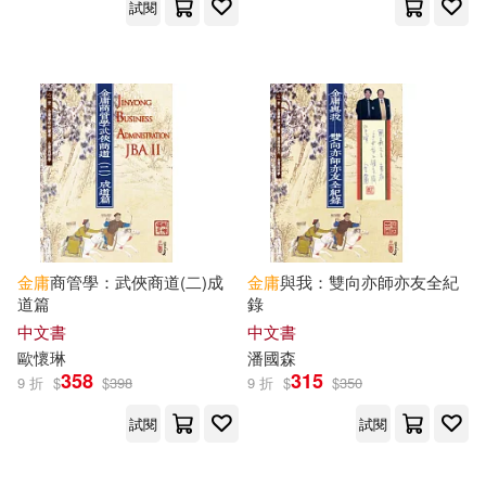
試閱
金庸
商管學：武俠商道(二)成
金庸
與我：雙向亦師亦友全紀
道篇
錄
中文書
中文書
歐懷琳
潘國森
358
315
9 折
$
$
398
9 折
$
$
350
試閱
試閱