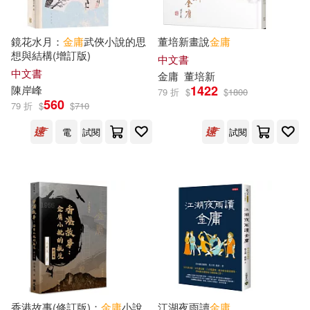
金庸，李志清(2)
陳墨著(2)
中國文聯出版社(2)
鏡花水月：
金庸
武俠小說的思
董培新畫說
金庸
想與結構(增訂版)
中文書
陳志明 箋注(2)
黃維樑(2)
中文書
金庸
董培新
人民文學出版社(2)
1422
陳岸峰
79 折
$
$
1800
560
(美)達蒙·魯尼恩(1)
79 折
$
$
710
人民日報出版社(2)
電
試閱
試閱
Anna Holmwood (TRN)(1)
初文出版社有限公司(2)
BY JIN YONG、TRANSLATED BY
OLIVIA MOK(1)
南京大學出版社(2)
Gigi Chang(1)
大喜文化(2)
Gigi Chang (TRN)(1)
山東畫報出版社(2)
巨思(2)
香港故事(修訂版)：
金庸
小說
江湖夜雨讀
金庸