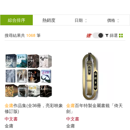
搜
尋
分類
綜合排序
熱銷度
日期
價格
(單選)
結
搜尋結果共
1068
筆
篩選
圖書(812)
所有商品(1068)
果
影音(1)
雜誌(12)
篩
選
電子書閱讀器(3)
電子書(233)
展開
作者
(可複選)
有聲書(7)
金庸
作品集(全36冊，亮彩映象
金庸
百年特製金屬書籤「倚天
金庸(620)
李志清(39)
修訂版)
劍」
中文書
中文書
金庸
金庸
倪匡(23)
陳墨(21)