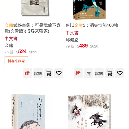
北京大學出版社(3)
寒柏(2)
張彧(2)
北京聯合出版公司(3)
金庸
武俠書袋：可是我偏不喜
何以
金庸
3：消失情節100強
歡(文青版)(博客來獨家)
中文書
張舟子(2)
彭華，趙敬立(2)
中文書
廣東人民出版社(3)
邱健恩
489
金庸
79 折
$
$
620
敬文東(2)
李衛疆(2)
524
75 折
$
$
699
新銳文創(3)
博客來獨家
杜雅萍(2)
楊曉斌(2)
試閱
電
試閱
江蘇人民出版社(3)
歐懷琳(2)
江湖夜雨(2)
江西教育出版社(3)
維舟(2)
薛興國(2)
沐燁文化(3)
郭梅(2)
金庸Jin Yong(2)
清華大學出版社(3)