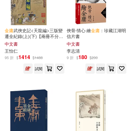
南方日報出版社(1)
朱建軍(1)
朴素編(1)
南海出版公司(1)
印刻(1)
金庸
武俠史記<天龍編>三版變
俠骨‧情心‧繪
金庸
：珍藏江湖明
李今庸(1)
李以建(1)
遷全紀錄(上)(下)【兩冊不分
信片書
吉林出版集團有限責任公司(1)
售】(POD)
中文書
中文書
李攀 國繪(1)
李攀，國繪(1)
王怡仁
李志清
品林數位文化出版社(1)
1414
180
95 折
$
$
1488
9 折
$
$
200
李篤捷(1)
李金庸(1)
試閱
試閱
商務(1)
大旗出版社(1)
杜南發等(1)
林世川(1)
大石(1)
大象出版社(1)
林保淳(1)
林探惜(1)
大都會文化事業有限公司(1)
林敏玄(1)
林遙(1)
天津楊柳青畫社(1)
好年華(1)