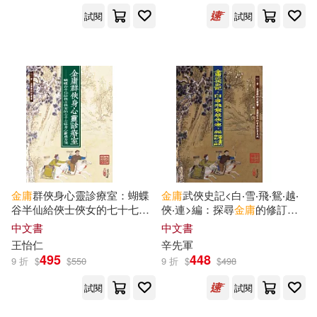
浙江大學出版社(1)
試閱
試閱
葉凱(1)
葛濤 編(1)
浙江文藝出版社(1)
董千里(1)
蔡志忠(1)
湖北人民出版社(1)
蔣泥 孔慶東 編著(1)
湖南師範大學出版社(1)
許德成(1)
邱逸(1)
澤宇文化(1)
濟南出版社(1)
金庸
群俠身心靈診療室：蝴蝶
金庸
武俠史記<白‧雪‧飛‧鴛‧越‧
郭政一(1)
鄧笑然(1)
谷半仙給俠士俠女的七十七張
俠‧連>編：探尋
金庸
的修訂心
獨立作家(1)
秀威資訊(1)
身心靈處方箋
路
中文書
中文書
王怡仁
辛先軍
鄭政恆(1)
鄺萬和(1)
495
448
9 折
$
$
550
9 折
$
$
498
立信會計出版社(1)
試閱
試閱
金庸 等(1)
策點文化(1)
紅旗出版社(1)