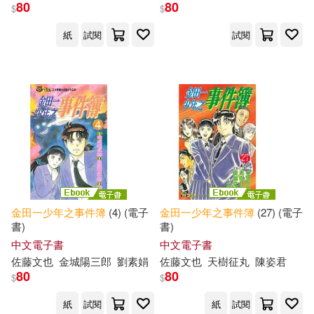
80
80
$
$
紙
試閱
試閱
金田一少年之事件簿
(4) (電子
金田一少年之事件簿
(27) (電子
書)
書)
中文電子書
中文電子書
佐藤文也
金城陽三郎
劉素娟
佐藤文也
天樹征丸
陳姿君
80
80
$
$
紙
試閱
紙
試閱