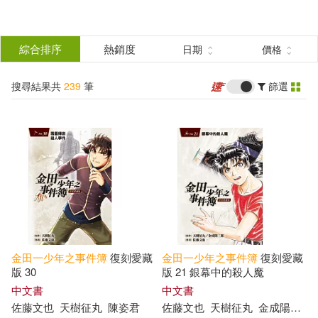
搜
尋
分類
綜合排序
熱銷度
日期
價格
(單選)
結
搜尋結果共
239
筆
篩選
圖書(181)
所有商品(239)
果
影音(2)
電子書(56)
篩
選
展開
作者
(可複選)
金田一少年之事件簿
復刻愛藏
金田一少年之事件簿
復刻愛藏
佐藤文也(224)
版 30
版 21 銀幕中的殺人魔
中文書
中文書
佐藤文也
天樹征丸
陳姿君
佐藤文也
天樹征丸
金成陽三郎
天樹征丸(185)