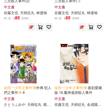
三次殺人事件(2)
三次殺人事件(
1
)
中文書
中文書
佐藤文也
天樹征丸
林捷瑜
佐藤文也
天樹征丸
林捷瑜
85
85
85 折
$
$
100
85 折
$
$
100
金田一少年之事件簿
外傳 犯人
金田一少年之事件簿
復刻愛藏
們之事件
簿
8
版 18.魔神遺跡殺人事件
中文書
中文書
さとうふみや
天樹征丸
船津紳平
佐藤文也
金成陽三郎
天樹征丸
陳姿君
金成陽三郎