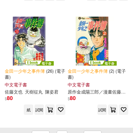
金田一少年之事件簿
(26) (電子
金田一少年之事件簿
(2) (電子
書)
書)
中文電子書
中文電子書
佐藤文也
天樹征丸
陳姿君
原作金成陽三郎／漫畫佐藤文也
80
80
$
$
紙
試閱
試閱