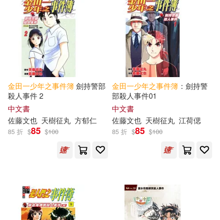
金田一少年之事件簿
劍持警部
金田一少年之事件簿
：劍持警
殺人事件 2
部殺人事件01
中文書
中文書
佐藤文也
天樹征丸
方郁仁
佐藤文也
天樹征丸
江荷偲
85
85
85 折
$
$
100
85 折
$
$
100