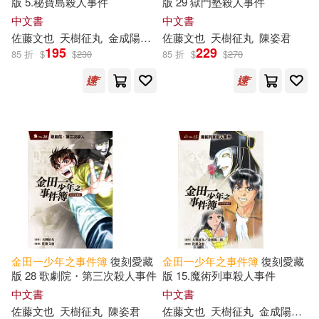
版 5.秘寶島殺人事件
版 29 獄門塾殺人事件
中文書
中文書
佐藤文也
天樹征丸
金成陽三郎
佐藤文也
陳姿君
天樹征丸
陳姿君
195
229
85 折
$
$
230
85 折
$
$
270
金田一少年之事件簿
復刻愛藏
金田一少年之事件簿
復刻愛藏
版 28 歌劇院・第三次殺人事件
版 15.魔術列車殺人事件
中文書
中文書
佐藤文也
天樹征丸
陳姿君
佐藤文也
天樹征丸
金成陽三郎