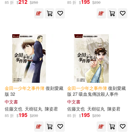
212
195
85 折
$
$
250
85 折
$
$
230
金成陽三郎(112)
船津紳平(22)
金城陽三郎(20)
さとうふみや(8)
原作金成陽三郎／漫畫佐藤文也(1)
原作：金成陽三郎／漫畫：佐藤文
金田一少年之事件簿
復刻愛藏
金田一少年之事件簿
復刻愛藏
也(1)
版 32
版 27 吸血鬼傳說殺人事件
中文書
中文書
金成陽三郎/原作．佐藤文也/漫畫
佐藤文也
天樹征丸
陳姿君
佐藤文也
天樹征丸
陳姿君
(1)
195
195
85 折
$
$
230
85 折
$
$
230
出版社
(可複選)