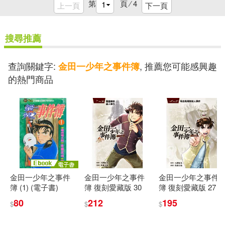
第
頁 ⁄
4
上一頁
下一頁
搜尋推薦
查詢關鍵字:
, 推薦您可能感興趣
金田一少年之事件簿
的熱門商品
金田一少年之事件
金田一少年之事件
金田一少年之事件
簿 (1) (電子書)
簿 復刻愛藏版 30
簿 復刻愛藏版 27
吸血鬼傳說殺人事
80
212
195
$
$
$
件