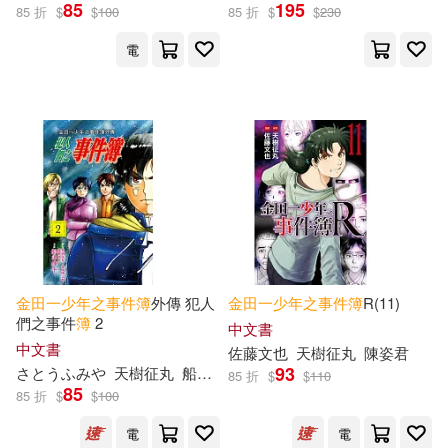
85
195
85 折
$
$
100
85 折
$
$
230
電
金田一少年之事件簿
外傳 犯人
金田一少年之事件簿
R(11)
們之事件
簿
2
中文書
中文書
佐藤文也
天樹征丸
陳姿君
93
さとうふみや
天樹征丸
船津紳平
金成陽三郎
陳姿君
85 折
$
$
110
85
85 折
$
$
100
電
電