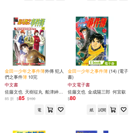
金田一少年之事件簿
外傳 犯人
金田一少年之事件簿
(14) (電子
們之事件
簿
10完
書)
中文書
中文電子書
佐藤文也
天樹征丸
船津紳平
金成陽三郎
佐藤文也
金成陽三郎
陳姿君
何宜叡
85
80
85 折
$
$
100
$
電
紙
試閱