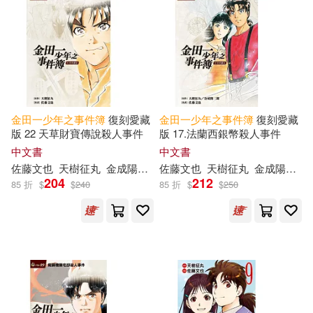
可菲律賓店取(181)
電子書
(可複選)
適合平板閱讀(56)
金田一少年之事件簿
復刻愛藏
金田一少年之事件簿
復刻愛藏
版 22 天草財寶傳說殺人事件
版 17.法蘭西銀幣殺人事件
中文書
中文書
佐藤文也
天樹征丸
金成陽三郎
佐藤文也
陳姿君
天樹征丸
金成陽三郎
其他
(可複選)
204
212
85 折
$
$
240
85 折
$
$
250
現在可購買商品(101)
價格
-
範圍