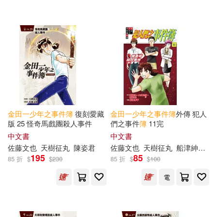
東立(237)
愛貝克思(2)
配送方式
(可複選)
可超商取貨(183)
金田一少年之事件簿
復刻愛藏
金田一少年之事件簿
外傳 犯人
版 25 怪奇馬戲團殺人事件
們之事件
簿
11完
可海外宅配(183)
中文書
中文書
佐藤文也
天樹征丸
陳姿君
佐藤文也
天樹征丸
船津紳平
金
195
85
85 折
$
$
230
85 折
$
$
100
可港澳店取(181)
電
可新加坡店取(181)