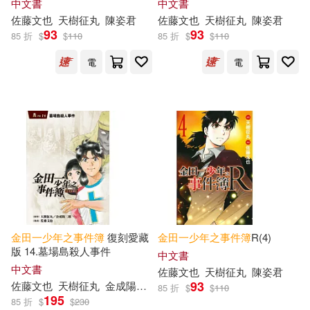
中文書
中文書
佐藤文也
天樹征丸
陳姿君
佐藤文也
天樹征丸
陳姿君
93
93
85 折
$
$
110
85 折
$
$
110
電
電
金田一少年之事件簿
復刻愛藏
金田一少年之事件簿
R(4)
版 14.墓場島殺人事件
中文書
中文書
佐藤文也
天樹征丸
陳姿君
93
佐藤文也
天樹征丸
金成陽三郎
陳姿君
85 折
$
$
110
195
85 折
$
$
230