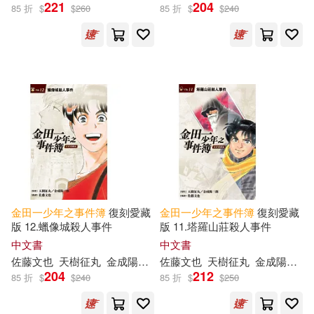
221
204
85 折
$
$
260
85 折
$
$
240
金田一少年之事件簿
復刻愛藏
金田一少年之事件簿
復刻愛藏
版 12.蠟像城殺人事件
版 11.塔羅山莊殺人事件
中文書
中文書
佐藤文也
天樹征丸
金成陽三郎
佐藤文也
陳姿君
天樹征丸
金成陽三郎
204
212
85 折
$
$
240
85 折
$
$
250