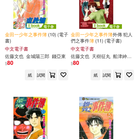
金田一少年之事件簿
(10) (電子
金田一少年之事件簿
外傳 犯人
書)
們之事件
簿
(11) (電子書)
中文電子書
中文電子書
佐藤文也
金城陽三郎
錢亞東
佐藤文也
天樹征丸
船津紳平
金
80
80
$
$
紙
試閱
紙
試閱