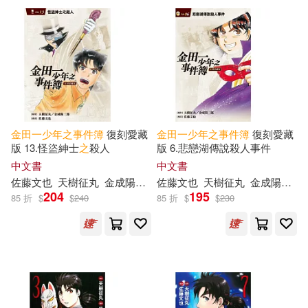
金田一少年之事件簿
復刻愛藏
金田一少年之事件簿
復刻愛藏
版 13.怪盜紳士
之
殺人
版 6.悲戀湖傳說殺人事件
中文書
中文書
佐藤文也
天樹征丸
金成陽三郎
佐藤文也
陳姿君
天樹征丸
金成陽三郎
204
195
85 折
$
$
240
85 折
$
$
230