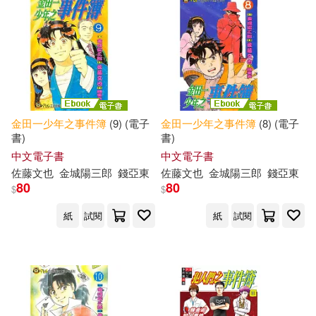
金田一少年之事件簿
(9) (電子
金田一少年之事件簿
(8) (電子
書)
書)
中文電子書
中文電子書
佐藤文也
金城陽三郎
錢亞東
佐藤文也
金城陽三郎
錢亞東
80
80
$
$
紙
試閱
紙
試閱