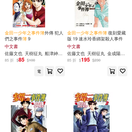
金田一少年之事件簿
外傳 犯人
金田一少年之事件簿
復刻愛藏
們之事件
簿
9
版 19 速水玲香綁架殺人事件
中文書
中文書
佐藤文也
天樹征丸
船津紳平
金成陽三郎
佐藤文也
天樹征丸
陳姿君
金成陽三郎
85
195
85 折
$
$
100
85 折
$
$
230
電