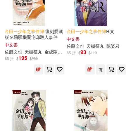
金田一少年之事件簿
復刻愛藏
金田一少年之事件簿
R(9)
版 9.飛驒機關宅邸殺人事件
中文書
中文書
佐藤文也
天樹征丸
陳姿君
93
佐藤文也
天樹征丸
金成陽三郎
陳姿君
85 折
$
$
110
195
85 折
$
$
230
電