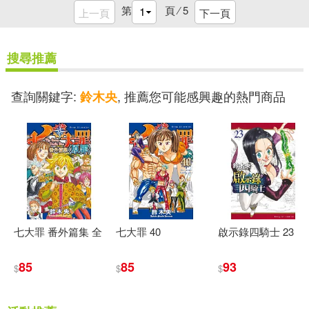
第
頁 ⁄
5
上一頁
下一頁
搜尋推薦
查詢關鍵字:
, 推薦您可能感興趣的熱門商品
鈴木央
七大罪 番外篇集 全
七大罪 40
啟示錄四騎士 23
85
85
93
$
$
$