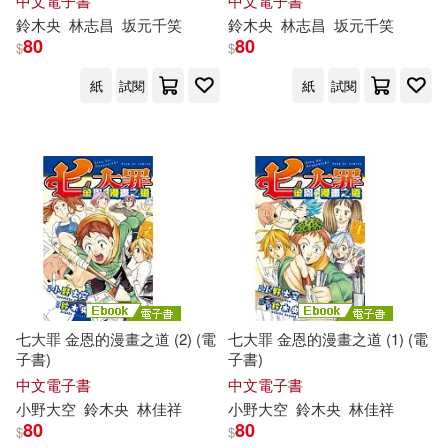
中文電子書
中文電子書
鈴木
央
林志昌
坂元千笑
鈴木
央
林志昌
坂元千笑
80
80
$
$
紙
試閱
紙
試閱
七大罪 金恩的漫畫之道 (2) (電
七大罪 金恩的漫畫之道 (1) (電
子書)
子書)
中文電子書
中文電子書
小野大空
鈴木
央
林佳祥
小野大空
鈴木
央
林佳祥
80
80
$
$