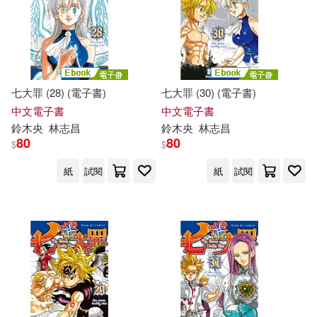
高見奈央(1)
電子書
(可複選)
適合手機平板閱讀(12)
七大罪 (28) (電子書)
七大罪 (30) (電子書)
適合平板閱讀(78)
中文電子書
中文電子書
鈴木
央
林志昌
鈴木
央
林志昌
80
80
$
$
其他
(可複選)
紙
試閱
紙
試閱
現在可購買商品(161)
作者/演唱/譯/編/繪(258)
價格
-
範圍