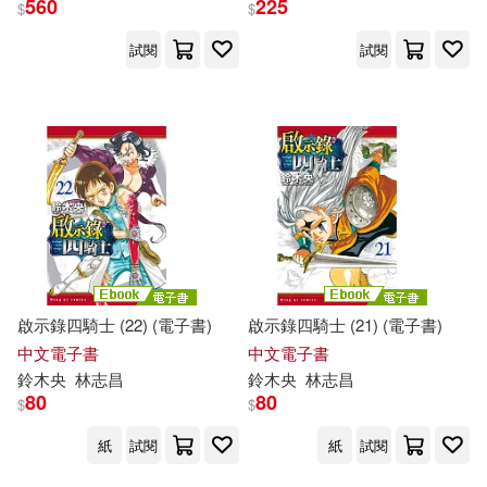
560
225
$
$
試閱
試閱
小野 大空(2)
展開
(日)城山英明，(日)鈴木寬，(日)細
野助博 編著(1)
出版社
(可複選)
MIYABI(1)
東立(166)
尖端(48)
PRESTIGE PHOTOGENICS(1)
青文(24)
講談社(14)
るるちゃ(1)
啟示錄四騎士 (22) (電子書)
啟示錄四騎士 (21) (電子書)
集英社(5)
PRESTIGE(1)
中文電子書
中文電子書
鈴木
央
林志昌
鈴木
央
林志昌
プレステージ出版(写真集)(1)
80
80
$
$
‎講談社(1)
北京大學出版社(1)
紙
試閱
紙
試閱
三岳ゆうな(1)
八掛うみ(1)
双葉社(1)