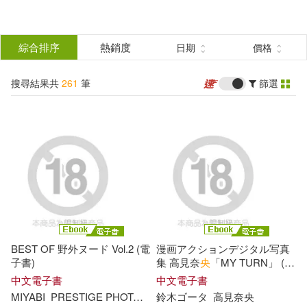
搜
尋
分類
綜合排序
熱銷度
日期
價格
(單選)
結
搜尋結果共
261
筆
篩選
圖書(151)
所有商品(261)
果
雜誌(20)
電子書(90)
篩
選
展開
作者
(可複選)
BEST OF 野外ヌード Vol.2 (電
漫画アクションデジタル写真
鈴木央(252)
鈴木 央(6)
子書)
集 高見奈
央
「MY TURN」 (電
子書)
中文電子書
中文電子書
MIYABI
PRESTIGE PHOTOGENICS
鈴木
ゴータ
プレステージ出版(写真集)
高見奈
央
坂元千笑(4)
小野大空(4)