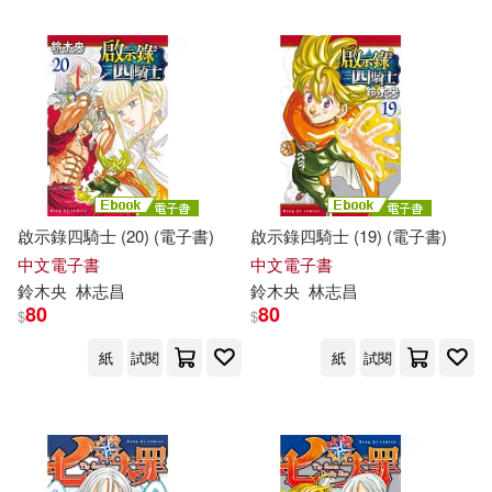
南梨央奈(1)
唯月優花(1)
配送方式
(可複選)
小梅えな(1)
岩佐まもる(1)
可超商取貨(171)
桜井千春(1)
森日向子(1)
可海外宅配(171)
啟示錄四騎士 (20) (電子書)
啟示錄四騎士 (19) (電子書)
永瀬みなも(1)
涼森れむ(1)
中文電子書
中文電子書
鈴木
央
林志昌
鈴木
央
林志昌
可港澳店取(170)
百永さりな(1)
笹倉杏(1)
80
80
$
$
紙
試閱
紙
試閱
可新加坡店取(170)
野々浦暖(1)
鈴木ゴータ(1)
可菲律賓店取(170)
鈴木真夕(1)
長瀬麻美(1)