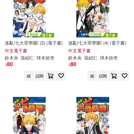
迷亂!七大罪學園! (2) (電子書)
迷亂!七大罪學園! (4) (電子書)
中文電子書
中文電子書
鈴木
央
張紹仁
球
木
拾壱
鈴木
央
張紹仁
球
木
拾壱
80
80
$
$
紙
試閱
紙
試閱