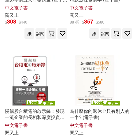
書)
中文電子書
中文電子書
闕
又上
闕
又上
308
357
$
$
440
88 折
$
$
580
紙
試閱
紙
試閱
慢飆股台積電的啟示錄：發現
為什麼你的退休金只有別人的
一流企業的長相和深度投資價
一半? (電子書)
值(全新增訂版) (電子書)
中文電子書
中文電子書
闕
又上
闕
又上