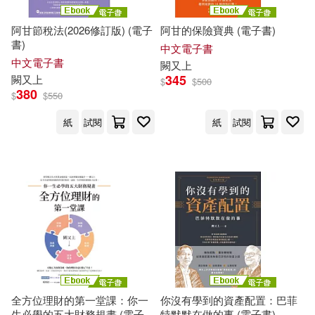
阿甘節稅法(2026修訂版) (電子
阿甘的保險寶典 (電子書)
書)
中文電子書
中文電子書
闕
又上
345
闕
又上
$
$
500
380
$
$
550
紙
試閱
紙
試閱
全方位理財的第一堂課：你一
你沒有學到的資產配置：巴菲
生必學的五大財務規畫 (電子
特默默在做的事 (電子書)