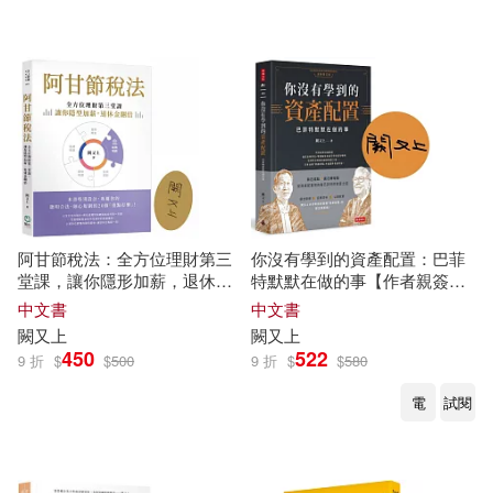
阿甘節稅法：全方位理財第三
你沒有學到的資產配置：巴菲
堂課，讓你隱形加薪，退休金
特默默在做的事【作者親簽
翻倍【限量簽名版】
版】
中文書
中文書
闕
又上
闕
又上
450
522
9 折
$
$
500
9 折
$
$
580
電
試閱