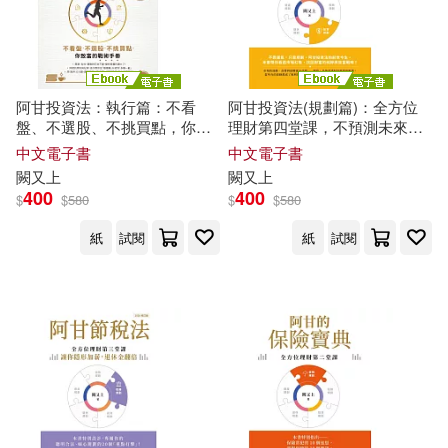
阿甘投資法：執行篇：不看
阿甘投資法(規劃篇)：全方位
盤、不選股、不挑買點，你致
理財第四堂課，不預測未來波
富的戰術手冊 (電子書)
動，只規劃必然的成功 (電子
中文電子書
中文電子書
書)
闕
又上
闕
又上
400
400
$
$
580
$
$
580
紙
試閱
紙
試閱