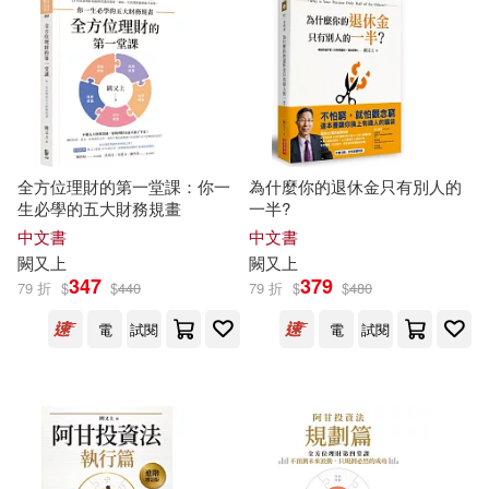
適合手機平板閱讀(8)
其他
(可複選)
全方位理財的第一堂課：你一
為什麼你的退休金只有別人的
現在可購買商品(16)
生必學的五大財務規畫
一半?
中文書
中文書
闕
又上
闕
又上
作者/演唱/譯/編/繪(25)
347
379
79 折
$
$
440
79 折
$
$
480
電
試閱
電
試閱
價格
-
範圍