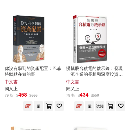
配送方式
(可複選)
可超商取貨(17)
可海外宅配(17)
可港澳店取(17)
你沒有學到的資產配置：巴菲
慢飆股台積電的啟示錄：發現
特默默在做的事
一流企業的長相和深度投資價
可新加坡店取(17)
值(全新增訂版)
中文書
中文書
闕
又上
闕
又上
458
434
79 折
$
$
580
79 折
$
$
550
可菲律賓店取(17)
電
電
試閱
電子書
(可複選)