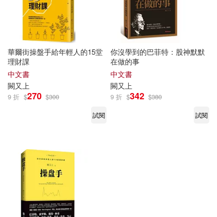
華爾街操盤手給年輕人的15堂
你沒學到的巴菲特：股神默默
理財課
在做的事
中文書
中文書
闕
又上
闕
又上
270
342
9 折
$
$
300
9 折
$
$
380
試閱
試閱