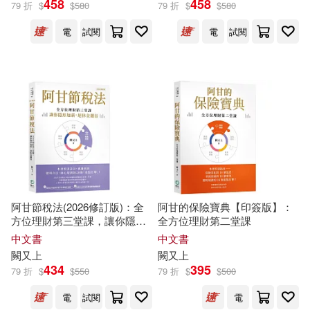
458
458
79 折
$
$
580
79 折
$
$
580
出版社
(可複選)
電
試閱
電
試閱
萬化企業(10)
先覺(3)
時報出版(3)
商業周刊(2)
天下雜誌(2)
遠流(2)
天下文化(1)
阿甘節稅法(2026修訂版)：全
阿甘的保險寶典【印簽版】：
方位理財第三堂課，讓你隱形
全方位理財第二堂課
江蘇鳳凰文藝出版社(1)
加薪，退休金翻倍
中文書
中文書
闕
又上
闕
又上
434
395
金尉(1)
79 折
$
$
550
79 折
$
$
500
電
試閱
電