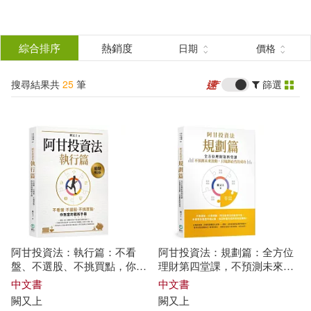
搜
尋
分類
綜合排序
熱銷度
日期
價格
(單選)
結
搜尋結果共
25
筆
篩選
圖書(17)
所有商品(25)
果
電子書(8)
篩
選
展開
作者
(可複選)
阿甘投資法：執行篇：不看
阿甘投資法：規劃篇：全方位
闕又上(25)
盤、不選股、不挑買點，你致
理財第四堂課，不預測未來波
富的戰術手冊
動，只規劃必然的成功
中文書
中文書
闕
又上
闕
又上