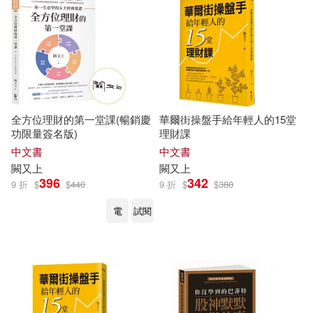
全方位理財的第一堂課(暢銷慶
華爾街操盤手給年輕人的15堂
功限量簽名版)
理財課
中文書
中文書
闕
又上
闕
又上
396
342
9 折
$
$
440
9 折
$
$
380
電
試閱