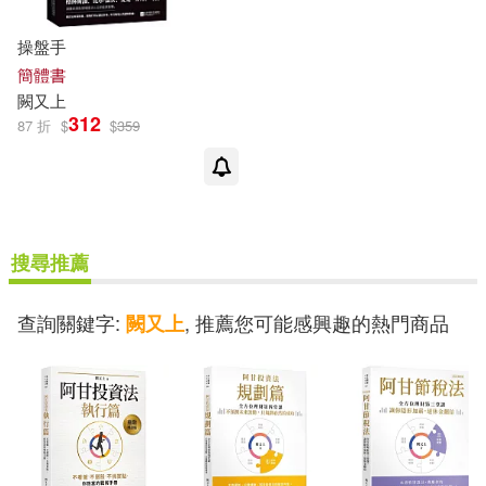
操盤手
簡體書
闕
又上
312
87 折
$
$
359
搜尋推薦
查詢關鍵字:
, 推薦您可能感興趣的熱門商品
闕又上