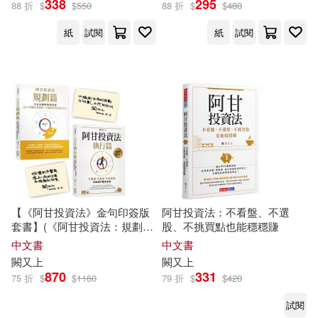
338
295
88 折
$
$
550
88 折
$
$
480
紙
試閱
紙
試閱
【《阿甘投資法》金句印簽版
阿甘投資法：不看盤、不選
套書】(《阿甘投資法：規劃
股、不挑買點也能穩穩賺
篇》《阿甘投資法：執行篇》
中文書
中文書
(二書)
闕
又上
闕
又上
870
331
75 折
$
$
1160
79 折
$
$
420
試閱