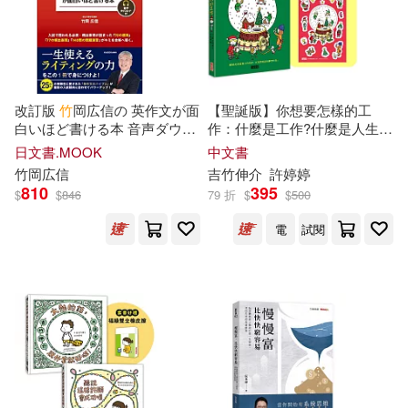
藍海文化(53)
竹風創藝(12)
裕時悠示(12)
中國書籍出版社(52)
許添盛(12)
阮一峰(12)
改訂版
竹
岡広信の 英作文が面
【聖誕版】你想要怎樣的工
國際學村(52)
白いほど書ける本 音声ダウン
作：什麼是工作?什麼是人生?
ロード付
吉
竹
伸介的思考方式值得學習!
阮銘(12)
雪國(12)
日文書.MOOK
中文書
(限定雪花球貼紙)
江蘇文藝出版社(52)
竹
岡広信
吉
竹
伸介
許婷婷
810
395
$
$
846
79 折
$
$
500
顏志豪(12)
馬裕信(12)
北京師範大學出版社(51)
電
試閱
鮎畑とば(12)
黃以郎(12)
南開大學出版社(51)
（日）竹井史郎(12)
人民日報出版社(50)
Emily Bone(11)
Garoro(11)
北京理工大學出版社(50)