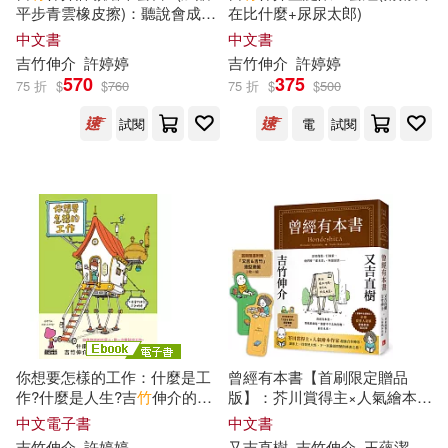
ビッグモーカル(11)
平步青雲橡皮擦)：聽說會成功
在比什麼+尿尿太郎)
三民(46)
中國青年出版社(46)
+頭髮亂七八糟
中文書
中文書
吉
竹
伸介
許婷婷
吉
竹
伸介
許婷婷
中國法制出版社(11)
570
375
中山大學出版社(46)
75 折
$
$
760
75 折
$
$
500
劉金環(11)
周作人(11)
試閱
電
試閱
湖北美術出版社(46)
周麗端(11)
奕滕(11)
上海書畫出版社(45)
徐以驊（主編）(11)
北京科學技術出版社(45)
東野圭吾(11)
枡野俊明(11)
禾廣(45)
中國計量出版社(44)
楊連全(11)
毛以林(11)
你想要怎樣的工作：什麼是工
曾經有本書【首刷限定贈品
江西高校出版社(44)
作?什麼是人生?吉
竹
伸介的思
版】：芥川賞得主×人氣繪本作
考方式值得學習! (電子書)
家，獻給愛書人的宿命之書(附
中文電子書
中文書
水乃アルト(11)
潘于真(11)
首刷限定「又吉&吉
竹
」造型
吉
竹
伸介
許婷婷
又吉直樹
吉
竹
伸介
王蘊潔