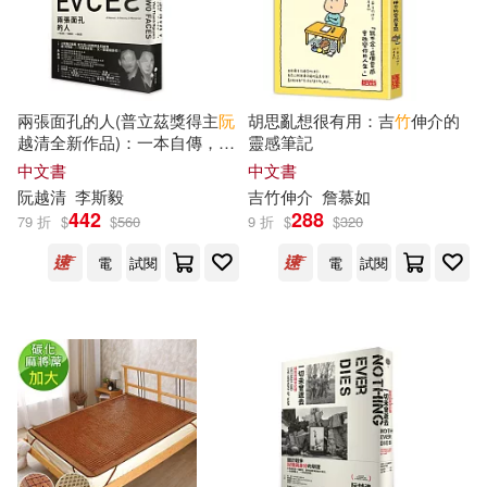
鍋島テツヒロ(10)
霜也(10)
Universal(36)
青山春兎(10)
馮以量(10)
ライセンスエージェント(36)
兩張面孔的人(普立茲獎得主
阮
胡思亂想很有用：吉
竹
伸介的
越清全新作品)：一本自傳，一
靈感筆記
鳳ナナ(10)
齊藤勇(10)
段歷史，一份紀念
中文書
中文書
中國物資出版社(36)
阮
越清
李斯毅
吉
竹
伸介
詹慕如
442
288
Aoki Nanase(9)
79 折
$
$
560
9 折
$
$
320
中國金融出版社(36)
電
試閱
電
試閱
Haruhi Kasuga(9)
Kalt(9)
四川人民出版社(36)
MC JJ(9)
NIWATORI(9)
山東大學出版社(36)
Reiji(9)
kumekawa meme(9)
巴蜀書社(36)
おわる(9)
こしの(9)