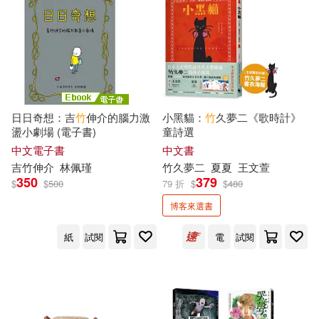
唐先梅(10)
四月(10)
大牌出版(40)
方言文化(40)
大竹愛子(10)
河北少年兒童出版社(40)
安德列．艾席蒙(10)
湖南美術出版社(40)
日日奇想：吉
竹
伸介的腦力激
小黑貓：
竹
久夢二《歌時計》
宮崎うの(10)
盪小劇場 (電子書)
童詩選
北京燕山出版社(39)
中文電子書
中文書
吉
竹
伸介
林佩瑾
竹
久夢二
夏夏
王文萱
山本ともみつ(10)
350
379
$
$
500
79 折
$
$
480
吉林出版集團有限責任公司(39)
博客來選書
幸山みう(10)
張海(10)
普天出版社(39)
橄欖(39)
紙
試閱
電
試閱
張琪(10)
彎彎(10)
江西人民出版社(39)
志水しゅな(10)
望公太(10)