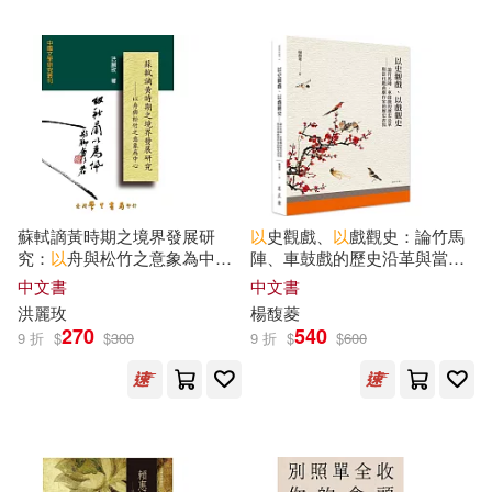
周夢（主編）(18)
西南財經大學出版社(96)
新竹市政府文化局(18)
台灣東販(95)
胡竹峰(18)
魚龍飛度(18)
中國電力出版社(94)
君子以澤(17)
呂竹芬(17)
蘇軾謫黃時期之境界發展研
以
史觀戲、
以
戲觀史：論竹馬
天下文化(91)
高寶(90)
究：
以
舟與松竹之意象為中心
陣、車鼓戲的歷史沿革與當代
【POD】
戲曲劇作家的歷史書寫
中文書
中文書
時海結以(17)
村カルキ(17)
洪麗玫
楊馥菱
高等教育出版社(89)
270
540
9 折
$
$
300
9 折
$
$
600
草子信(17)
雛愛ゆえり(17)
華中科技大學出版社(88)
（明）胡正言(17)
ﾌﾞﾚｲﾝ(17)
MTEX(87)
文物出版社(87)