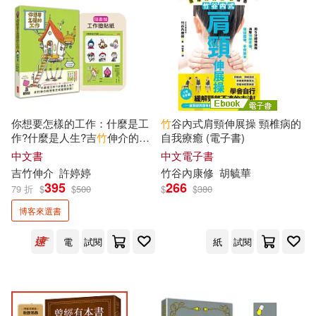
高田ちさき(13)
Ryoko(12)
布克文化(60)
平安文化(60)
Takana Tsukudani(12)
勞動部及職業安全衛生研究所(59)
syosonn(12)
こぐま(12)
大是文化(59)
民族出版社(59)
你想要怎樣的工作：什麼是工
竹
谷內式肩頸伸展操 頸椎病的
作?什麼是人生?吉
竹
伸介的思
自我療癒 (電子書)
ことぶきまいむ(12)
考方式值得學習!(隨書特典工作
中文書
中文電子書
中國文史出版社(58)
證貼紙)
吉
竹
伸介
許婷婷
竹
谷內康修
胡毓華
395
266
79 折
$
$
500
$
$
380
ヒノノメヒナ(12)
交通部運輸研究所(58)
博客來選書
ユウキHB(12)
三夏(12)
電
試閱
紙
試閱
千華數位文化(58)
中共中央文獻研究室(12)
東南大學出版社(58)