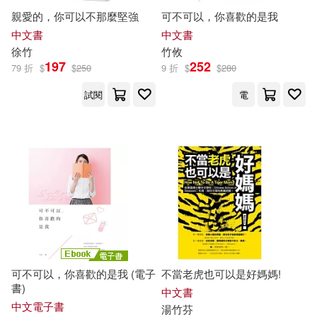
親愛的，你可以不那麼堅強
可不可以，你喜歡的是我
踊る毒林檎(15)
中文書
中文書
外語教學與研究出版社(70)
徐
竹
竹
攸
長谷河樹衣(15)
阮笙綠(15)
197
252
79 折
$
$
250
9 折
$
$
280
復旦大學出版社(70)
試閱
電
阮聞雪(15)
高橋ユキ(15)
秀威資訊(70)
Ingram(69)
Hackers Academia(14)
廣東人民出版社(69)
晨星(69)
Miki Aizawa(14)
Namita(14)
中國法制出版社(68)
h.m.p(14)
ようよう(14)
中國環境科學出版社(67)
可不可以，你喜歡的是我 (電子
不當老虎也可以是好媽媽!
一行禪師(14)
以克著(14)
書)
中文書
中國農業科學技術出版社(66)
中文電子書
湯
竹
芬