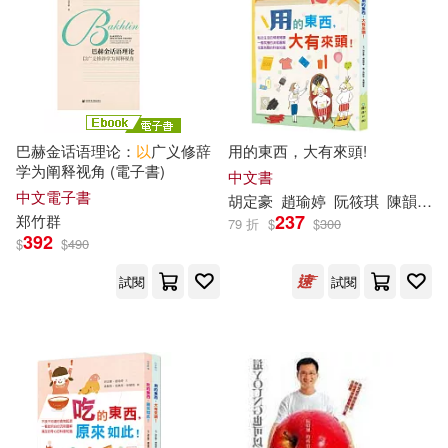
白安竹(37)
純友良幸(36)
本週上市新品(30)
浙江大學出版社(226)
戴晨志(35)
美桜せりな(34)
人民郵電出版社(220)
電子書
(可複選)
野崎アユ(34)
Tiv(32)
巴赫金话语理论：
以
广义修辞
用的東西，大有來頭!
尖端(211)
商周出版(209)
学为阐释视角 (電子書)
適合手機平板閱讀(2302)
中文書
麻生実花(32)
和泉あや(31)
中文電子書
胡定豪
趙瑜婷
阮
筱琪
陳韻
竹
Usborne Publishing Ltd(202)
237
郑
竹
群
79 折
$
$
300
適合平板閱讀(3688)
392
$
$
490
七緒たつみ(30)
青文(200)
商務印書館(196)
試閱
試閱
免費電子書(38)
みかみてれん(29)
機械工業出版社(191)
浦澤直樹(29)
漢竹(29)
其他
(可複選)
經濟管理出版社(188)
醉琉璃(28)
Mellow Moon(27)