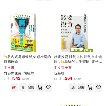
青島出版社(64)
haruko minami(13)
中央編譯出版社(63)
瑞昇(63)
春瀬トヲル(13)
中國林業出版社(62)
朱艷丹（編）(13)
重慶出版社(62)
此元和津也(13)
竹宴小生(13)
竹
谷內式肩頸伸展操 頸椎病的
錢要投資 賺到退休 賺到自由健
KADOKAWA(61)
自我療癒
康：
阮
慕驊的人生體悟 (電子
書)
中文書
中文電子書
篠貴よう(13)
肋家竹一(13)
竹
谷內康修
胡毓華
阮
慕驊
中國水利水電出版社(61)
342
264
9 折
$
$
380
88 折
$
$
430
范以端(13)
郭廷以(13)
電
試閱
紙
試閱
中國財政經濟出版社(61)
阮越清(13)
霜竹(13)
吉林大學出版社(61)