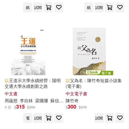
大塊文化(108)
紙
試閱
紙
試閱
悠木にこら(20)
愛德少兒(20)
上海交通大學出版社(105)
本書編寫組(20)
楊淇竹(20)
台灣角川直條式漫畫(104)
樂小米(20)
河馬文化(20)
吉林美術出版社(104)
白坂有以(20)
Dave C(19)
聯經出版公司(99)
以
王道示大學永續經營：陽明
以
父為名：陳竹奇短篇小說集
minato hatsuharu(19)
交通大學永續創新之路
(電子書)
說頻文化(99)
中文書
中文電子書
周蘊慈
李欣秝
梁國珊
蘇信寧
許齡芸
陳竹奇
詹華霆
鍾惠民
阮紅玉
Yanatomi(18)
315
300
9 折
$
$
350
$
$
375
中國紡織出版社(98)
電
試閱
試閱
上杉響士郎(18)
南志都(18)
上海古籍出版社(97)