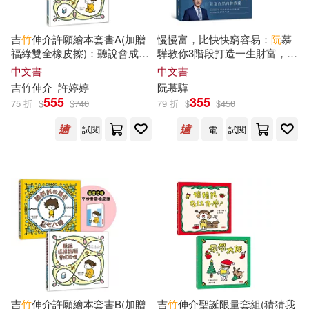
Izumi Kureha(11)
心理(50)
石油工業出版社(50)
吉
竹
伸介許願繪本套書A(加贈
慢慢富，比快快窮容易：
阮
慕
福綠雙全橡皮擦)：聽說會成功
驊教你3階段打造一生財富，找
Ren Togari(11)
+太熱脫外套
回失控的投資節奏
中文書
中文書
人民音樂出版社(49)
吉
竹
伸介
許婷婷
阮
慕驊
digi-gra.net(11)
555
355
75 折
$
$
740
79 折
$
$
450
人民文學出版社(48)
試閱
電
試閱
ながえSTYLE(11)
人民衛生出版社(48)
ほおのきソラ(11)
人民軍醫出版社(48)
アテナ映像電子書籍写真集(11)
釀出版(48)
野人(48)
ゼロキ(11)
トマリ(11)
橡樹林(47)
PAD(46)
吉
竹
伸介許願繪本套書B(加贈
吉
竹
伸介聖誕限量套組(猜猜我