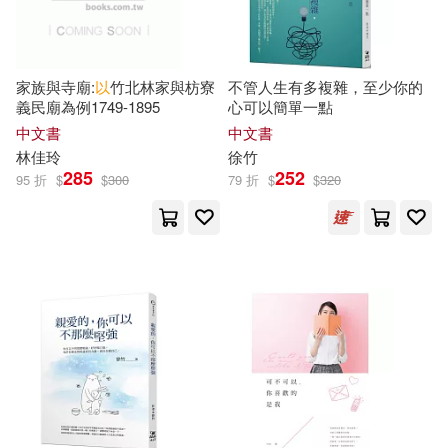
西南交通大學出版社(80)
きたみまゆ(15)
五南(79)
四川大學出版社(79)
家族與寺廟:
以
竹北林家與枋寮
不管人生有多複雜，至少你的
義民廟為例1749-1895
心可以簡單一點
よしのずな(15)
劉燁(15)
皇冠(79)
悅知文化(76)
中文書
中文書
林佳玲
徐
竹
南香かをり(15)
宇佐木(15)
285
252
95 折
$
$
300
79 折
$
$
320
財經錢線文化有限公司(75)
日本荒竹出版社(15)
SONY MUSIC(73)
春名ソマリ(15)
林檎めい(15)
生活‧讀書‧新知三聯書店(73)
楚かにこ(15)
王凱竹(15)
世界圖書出版公司北京公司(72)
荊門市博物館(15)
東雨文化(71)