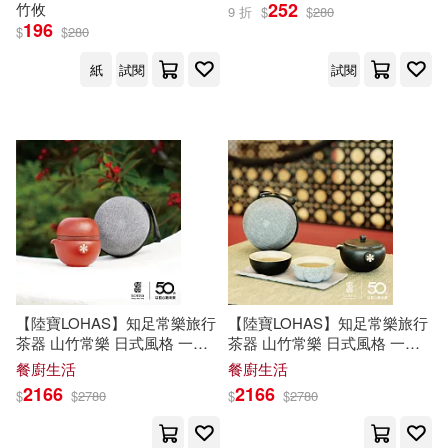
周夢(14)
庭鳥ヒナコ(14)
252
竹
攸
9 折
$
$
280
196
麥田(66)
天津人民出版社(65)
$
$
280
徐以驊(14)
愁いち(14)
紙
試閱
試閱
江蘇鳳凰文藝出版社(65)
明日乃らか(14)
萬卷樓(65)
采實文化(65)
猫又しょう(14)
空華みあ(14)
北京聯合出版公司(64)
竹谷州史(14)
貓邏(14)
天津楊柳青畫社(64)
阮蓮香(14)
餡玉(14)
【陸寶LOHAS】知足常樂旅行
【陸寶LOHAS】知足常樂旅行
湖南文藝出版社(64)
茶器 山竹常樂 日式風格 一壺2
茶器 山竹常樂 日式風格 一壺2
杯+布盒 富貴紅
杯+布盒 禪風黑
餐廚生活
餐廚生活
Fiona Watt(13)
MAXING(13)
2166
2166
現代出版社(64)
$
$
2780
$
$
2780
P.I.C.S.(13)