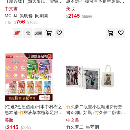
上海書店出版社(34)
【親簽版】(熱天酣眠、愛錢A
惠本舖-
竹
樹液草本植萃足部輕
恰恰、十殿)
盈舒緩貼布30入/盒(放鬆舒壓
中文書
美妝
又吉直樹(9)
吳明倫(9)
腿部貼片,溫熱感緩解疲勞足底
2145
MC JJ
吳明倫
阮
劇團
$
$
2280
中國少年兒童出版社(34)
貼布,美腿舒適休足貼) 無 唐辛
756
7 折
$
$
1080
子(紅)*2盒
吳若權(9)
孟德會(9)
電
試閱
國立臺灣大學出版中心(34)
張紅岩(9)
斯托得(9)
威向(34)
尚儀數位學習(34)
有鷹ゆずと(9)
新世界出版社(34)
朱莉亞．孔蒂(9)
李雪(9)
湖南科學技術出版社(34)
樺澤紫苑(9)
牛克(9)
玉山社(34)
相信音樂(34)
(任選2盒超值組)日本中村樹之
竹
久夢二版畫小說精選(2冊套
惠本舖-
竹
樹液草本植萃足部輕
書)出帆+如風+
竹
久夢二版畫帆
獅山雨為(9)
王啟恩(9)
盈舒緩貼布30入/盒(放鬆舒壓
布袋
美妝
中文書
風潮音樂(34)
腿部貼片,溫熱感緩解疲勞足底
2145
竹
久夢二
吳守鋼
$
$
2280
貼布,美腿舒適休足貼) 艾草