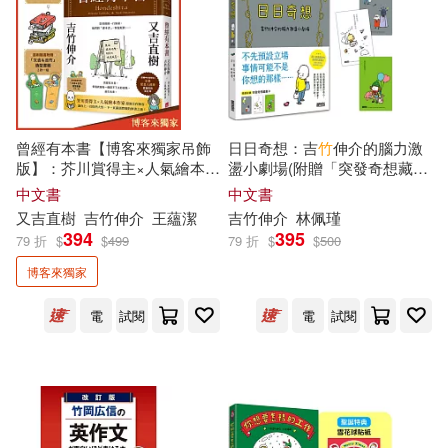
劉薰宇(12)
南ひかり(12)
經史子集(58)
吉美學前教育研發組(12)
中國中醫藥出版社(57)
天野よそら(12)
張程(12)
曾經有本書【博客來獨家吊飾
日日奇想：吉
竹
伸介的腦力激
元照出版(57)
千華駐科技(57)
版】：芥川賞得主×人氣繪本作
盪小劇場(附贈「突發奇想藏書
李馨(12)
枯野瑛(12)
家，獻給愛書人的宿命之書(附
卡」)
中文書
中文書
首刷限定「又吉&吉
竹
」造型
中國人口出版社(55)
又吉直樹
吉
竹
伸介
王蘊潔
吉
竹
伸介
林佩瑾
書籤)
394
395
79 折
$
$
499
79 折
$
$
500
波真田かもめ(12)
洪凱莉(12)
複刻文化(54)
博客來獨家
清英（主編）(12)
王唯工(12)
電
試閱
電
試閱
長江文藝出版社(54)
王渡(12)
田中森よこた(12)
木馬文化(53)
臉譜(53)
石地(12)
竹輪つぼみ(12)