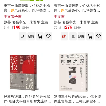
東市一曲廣陵散，竹林名士嵇
東市一曲廣陵散，竹林名士嵇
（日）吉竹伸介(25)
康：
以
老莊為心、以琴聲寄
康：
以
老莊為心、以琴聲寄
中國經濟出版社(140)
志、
以
絕交明志……從正始名
志、
以
絕交明志……從正始名
中文電子書
中文書
士到司馬氏眼中的異端，從魏
士到司馬氏眼中的異端，從魏
ももこ(24)
凪庵(24)
劉芸 著張宇光，朱晉平 主編
劉芸 著張宇光，朱晉平 主編
晉易代看一代奇才的自由與悲
晉易代看一代奇才的自由與悲
140
276
化學工業出版社(139)
5 折
$
$
350
79 折
$
$
350
劇 (電子書)
劇
竹某人(24)
厲以寧(23)
紙
試閱
電
試閱
武漢大學出版社(137)
竹內文香(23)
中國人民大學出版社(134)
Anna Milbourne(22)
光明日報出版社(133)
任以能(22)
手名町紗帆(22)
三采(128)
松本大洋(22)
林以綠(22)
拯救與毀滅：以他者的身分寫
別照單全收你的念頭： 你不能
中國農業出版社(127)
作(哈佛大學最具影響力諾頓人
停止負能量，但可以練習不亂
文講座系列六講)
想