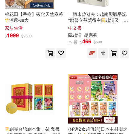
百花洲文藝出版社(36)
棉花田【香榭】碳化天然麻將
一切未曾逝去：越南與戰爭記
しょごた(9)
せうかなめ(9)
竹
涼蓆-加大
憶(普立茲獎得主
阮
越清又一鉅
鳳凰出版社(36)
作)
家居生活
中文書
1999
阮
越清
胡宗香
べつくさ(9)
$
$
9500
466
79 折
$
$
590
上海文藝出版社(35)
電
めたる☆ハニィ(9)
上海社會科學院出版社(35)
ケイ・エム・プロデュース(9)
中國科學技術出版社(35)
ケンノジ(9)
七瀬ひなた(9)
人民交通出版社(35)
三河ごーすと(9)
天地出版社(35)
佐木かやの(9)
勒瑞剛(9)
阮
劇團台語劇本集Ⅰ&II套書
(任選2盒超值組)日本中村樹之