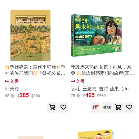
可超商取貨(29287)
電子書(5990)
有聲書(222)
斷橋殘雪(49)
絶叫(49)
人民出版社(356)
可海外宅配(28064)
名師作者群(47)
時報出版(285)
可港澳店取(27432)
東雨文化編輯部(47)
中國社會科學出版社(277)
可新加坡店取(27134)
竹
塹社專書：當代平埔族
竹
塹
守護馬來熊的女孩：再見，索
ユケモツ(46)
竹内梨恵(46)
社的族群認同
以
「祭祀公業
竹
亞!
以
信念燃亮夢想的旅程(真實
法律出版社(272)
遠流(271)
塹社七姓公」成員為核心的探
故事改編，隨書附贈手繪海報)
可菲律賓店取(27494)
中文書
中文書
索
阮義忠(45)
髭乃 慎士(44)
邱美玲
阮
莊
王念慈
吉特‧茲東（Jeet Zdung）
清華大學出版社(264)
285
495
95 折
$
$
300
75 折
$
$
660
Katie Daynes(41)
上市日期
試閱
(可複選)
經濟科學出版社(243)
燦燦SUN(41)
竹町(40)
一個月內上市新品(218)
北京大學出版社(233)