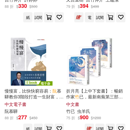
漫遊者文化(44)
書籤)
330
394
88 折
$
$
500
79 折
$
$
499
竹久夢二(11)
竹岡美穂(11)
紙
試閱
電
試閱
上海教育出版社(43)
羽田宇佐(11)
莊麗芳(11)
天下雜誌(43)
新星出版社(43)
金文(11)
陳白阿連(11)
百家出版社(43)
雪村ゆに(11)
黃瀅竹(11)
華夏出版社(43)
（日）竹久夢二(11)
合肥工業大學出版社(42)
慢慢富，比快快窮容易：
阮
慕
折月亮【上中下套書】：暢銷
驊教你3階段打造一生財富，找
作家
竹
已，最新南蕪第三部
（英）以賽亞·伯林(11)
回失控的投資節奏 (電子書)
曲，《偷偷藏不住》、《難
中文電子書
中文書
江蘇人民出版社(42)
哄》姊妹篇!
阮
慕驊
竹
已
虫羊氏
277
900
88 折
$
$
450
75 折
$
$
1200
Lara Bryan(10)
Yumi Aoi(10)
KATTS(41)
紙
試閱
試閱