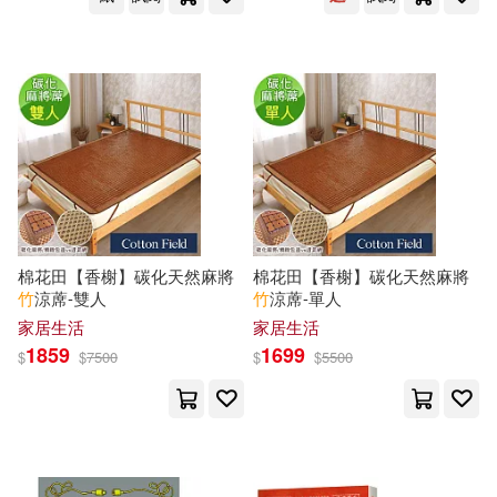
しぐれうい(10)
ねこ末端(10)
南海出版公司(41)
博碩(41)
ふどのふどう(10)
同心出版社(41)
アンソロジー(10)
フライ(10)
浙江人民美術出版社(41)
一颯はるひ(10)
Irodori Comics-鳳梨(40)
棉花田【香榭】碳化天然麻將
棉花田【香榭】碳化天然麻將
中共中央文獻研究室等編(10)
竹
涼蓆-雙人
竹
涼蓆-單人
中國社會出版社(40)
家居生活
家居生活
1859
1699
$
$
7500
$
$
5500
井冬良(10)
円城寺真紀(10)
中國輕工業出版社(40)
向以鮮(10)
吳以義(10)
人民美術出版社(40)