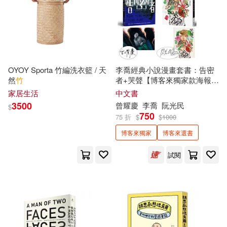
海洋出版社(39)
買動漫(39)
李壽芹(10)
櫻井 ナナコ(10)
中央文獻出版社(38)
水島廣子(10)
大穎文化(38)
柿子文化(38)
OYOY Sporta 竹編洗衣籃 / 天
李喬經典小說漫畫套書：告密
然
竹
者+哭聲【博客來獨家款海報】
瑞貝卡・亞羅斯(10)
阮
光民、曾耀慶親簽典藏版
家居生活
中文書
北京體育大學出版社(37)
3500
曾耀慶
李喬
阮
光民
$
竹内有紀(10)
竹内麻耶(10)
750
75 折
$
$
1000
和平國際(37)
寶瓶文化(37)
博客來獨家
博客來選書
竹書房(10)
竹田まい(10)
晶冠出版社(37)
試閱
織(10)
達崙‧腦帆(10)
浙江人民出版社(37)
碁峰(37)
鄭竹涵(10)
野田のんだ(10)
西南師範大學出版社(37)