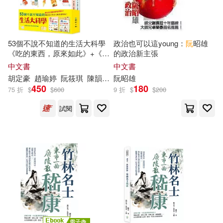
現在可購買商品(18039)
電子工業出版社(182)
いのうえみたん(27)
價格
-
新竹市文化局(175)
範圍
53個不說不知道的生活大科學
政治也可以這young：
阮
昭雄
《吃的東西，原來如此》+《用
的政治新主張
二丸修一(27)
崔鍾雷(27)
的東西，大有來頭》兩冊合售
中文書
中文書
上海人民出版社(172)
胡定豪
趙瑜婷
阮
筱琪
陳韻
竹
黃正勇
阮
昭雄
徐橘喵
愛馬兒
森酪梨
燦々SUN(27)
450
180
75 折
$
$
600
9 折
$
$
200
知識產權出版社(167)
試閱
新竹市文化局(26)
中信出版社(158)
本書編委會(26)
さくら蒼(25)
長鴻出版社(155)
クロセイム(25)
中國政法大學出版社(152)
今村リリィ(25)
中國建築工業出版社(140)