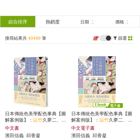
搜
尋
分類
綜合排序
熱銷度
日期
價格
(單選)
結
搜尋結果共
40499
筆
篩選
所有商品(40499)
果
圖書(26023)
影音(739)
篩
選
雜誌(1251)
售票網(3)
展開
作者
(可複選)
美妝(197)
服飾(113)
日本傳統色美學配色事典【圖
日本傳統色美學配色事典【圖
家居生活(2693)
美食(171)
竹宮ゆゆこ(113)
解案例版】：
以
竹
久夢二、琳
解案例版】：
以
竹
久夢二、琳
派、源氏物語和服、美人畫等
派、源氏物語和服、美人畫等
中文書
中文電子書
頂級珍貴收藏為例，帶你活用
頂級珍貴收藏為例，帶你活用
濱田信義
邱香凝
濱田信義
邱香凝
3C(113)
家電(31)
吉竹伸介(81)
金丸祐基(78)
283傳統色+175器物實例+260
283傳統色+175器物實例+260