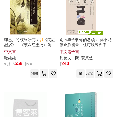
カトウロカ(16)
校園書房(86)
右田いこい(16)
竹原慎二(16)
哈爾濱出版社(85)
竹慶本樂仁波切(16)
賴惠川竹枝詞研究：
以
《悶紅
別照單全收你的念頭： 你不能
吉林文史出版社(83)
墨屑》、《續悶紅墨屑》為主
停止負能量，但可以練習不亂
要線索
想 (電子書)
細音啓(16)
落合裕介(16)
中文書
中文電子書
華東師範大學出版社(83)
歐純純
約瑟夫．
阮
黃意然
558
240
9 折
$
$
620
$
藍敦(16)
趙倩(16)
譯林出版社(83)
試閱
紙
試閱
阮曄(16)
Kidachi(15)
中國華僑出版社(82)
《簡帛書法選》編輯組 編(15)
廈門大學出版社(81)
えぞぎんぎつね(15)