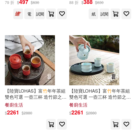
497
388
79 折
$
$
630
88 折
$
$
630
經典組成色號
經典組成色號 (電子書)
電
試閱
紙
試閱
保健(34)
設計文具(744)
mamakari(76)
野村美月(75)
展開
無印良品(62)
日用清潔(72)
竹嶋えく(70)
阮光民(69)
出版社
(可複選)
休閒生活(77)
婦幼生活(647)
竹井10日(67)
徐竹(65)
悅文社(2143)
竹書房(813)
餐廚生活(403)
電子票證(4)
竹已(64)
戸ヶ里憐(63)
東立(676)
台灣角川(632)
鞋包配件(652)
票券(40)
竹岡葉月(63)
蒼野アキラ(58)
【陸寶LOHAS】富
竹
年年茶組
【陸寶LOHAS】富
竹
年年茶組
雙色可選 一壺三杯 造竹節之型
雙色可選 一壺三杯 造竹節之型
科學出版社(563)
展開
勢如破竹 好運連連 富貴紅
勢如破竹 好運連連 青瓷冰裂
餐廚生活
餐廚生活
寵物生活(204)
玲廊滿藝(6)
水泉(56)
rera(50)
2261
2261
$
$
2880
$
$
2880
社會科學文獻出版社(521)
配送方式
(可複選)
故宮精品(5)
電子書閱讀器(3)
ヤス(50)
伊吹芹(50)
崧燁文化(379)