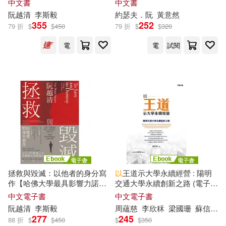
中文書
中文書
永福一成(22)
浦沢直樹(22)
阮
越清
李斯毅
約瑟夫．
阮
黃意然
中華書局(124)
355
252
79 折
$
$
450
79 折
$
$
320
竹本茉莉(22)
西尾維新(22)
電
電
試閱
南京大學出版社(120)
Kogamo(21)
musshu(21)
九州出版社(119)
らん千夜(21)
三上弓怜(21)
吉林攝影出版社(119)
仲月かな(21)
賞竹(21)
禾馬(112)
香乃子(21)
CUTEG(20)
上海三聯書店(110)
拯救與毀滅：以他者的身分寫
以
王道示大學永續經營 : 陽明
作【哈佛大學最具影響力諾頓
交通大學永續創新之路 (電子
三星マユハ(20)
人文講座系列六講】 (電子書)
書)
中文電子書
中文電子書
廣西師範大學出版社(110)
阮
越清
李斯毅
周蘊慈
李欣秝
梁國珊
蘇信寧
277
245
88 折
$
$
450
$
$
350
千月さかき(20)