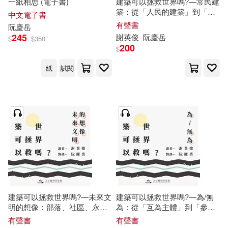
一紙相思 (電子書)
建築可以拯救世界嗎?—常民建
築：從「人民的建築」到「人
中文電子書
民的城市」 (有聲書)
有聲書
阮慶
岳
245
謝英俊
阮慶
岳
$
$
350
200
$
紙
試閱
建築可以拯救世界嗎?—未來文
建築可以拯救世界嗎?—為/無
明的想像：部落、社區、永續
為：從「互為主體」到「參與
(有聲書)
式建築」 (有聲書)
有聲書
有聲書