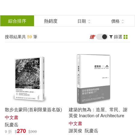
搜
尋
分類
綜合排序
熱銷度
日期
價格
(單選)
結
搜尋結果共
59
筆
篩選
圖書(48)
所有商品(59)
果
雜誌(1)
電子書(7)
篩
選
有聲書(3)
展開
作者
(可複選)
散步去蒙田(首刷限量簽名版)
建築的無為：造屋、常民、謝
阮慶岳(49)
謝英俊(4)
英俊 Inaction of Architecture
中文書
中文書
阮慶
岳
270
謝英俊
阮慶
岳
9 折
$
$
300
余宜芳(1)
傅朝卿(1)