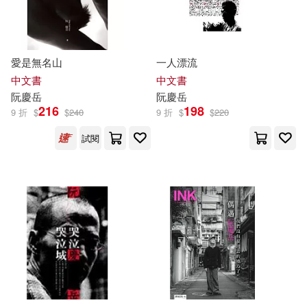
愛是無名山
一人漂流
中文書
中文書
阮慶
岳
阮慶
岳
216
198
9 折
$
$
240
9 折
$
$
220
試閱