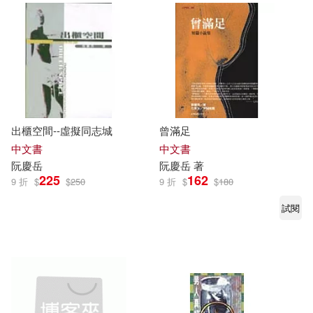
出櫃空間--虛擬同志城
曾滿足
中文書
中文書
阮慶
岳
阮慶
岳
著
225
162
9 折
$
$
250
9 折
$
$
180
試閱