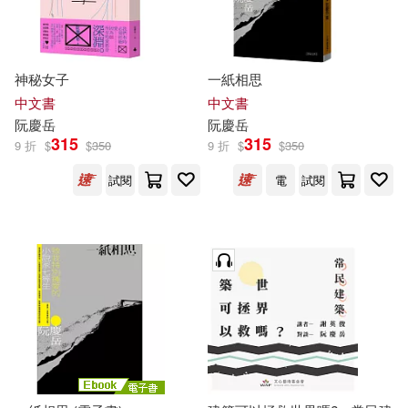
神秘女子
一紙相思
中文書
中文書
阮慶
岳
阮慶
岳
315
315
9 折
$
$
350
9 折
$
$
350
試閱
電
試閱