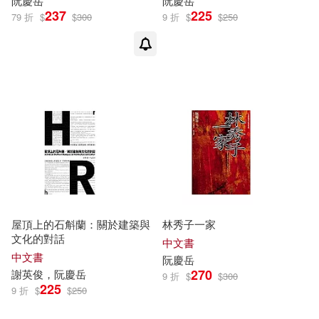
阮慶
岳
阮慶
岳
237
225
79 折
$
$
300
9 折
$
$
250
屋頂上的石斛蘭：關於建築與
林秀子一家
文化的對話
中文書
中文書
阮慶
岳
270
謝英俊，
阮慶
岳
9 折
$
$
300
225
9 折
$
$
250