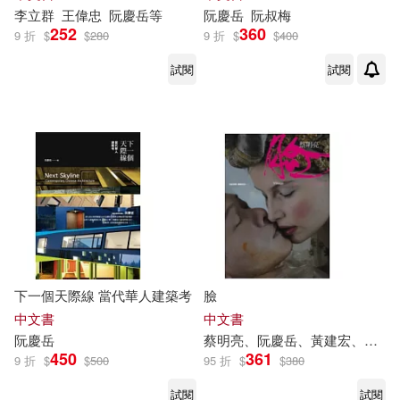
李立群
王偉忠
阮慶
岳
等
阮慶
岳
阮
叔梅
252
360
9 折
$
$
280
9 折
$
$
400
試閱
試閱
下一個天際線 當代華人建築考
臉
中文書
中文書
阮慶
岳
蔡明亮、
阮慶
岳
、黃建宏、聞天祥
450
361
9 折
$
$
500
95 折
$
$
380
試閱
試閱