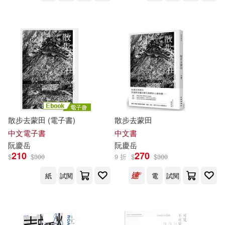
散步去蒙田 (電子書)
散步去蒙田
中文電子書
中文書
阮慶
岳
阮慶
岳
210
270
$
$
300
9 折
$
$
300
紙
試閱
電
試閱