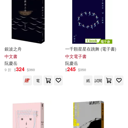
蔡明亮、阮慶岳、黃建宏、聞天祥
(1)
適合平板閱讀(1)
推守文化(1)
時報出版(1)
蘇淮(1)
許麗玉(1)
東方出版中心(1)
漢藝色研(1)
其他
(可複選)
謝哲青(1)
謝英俊，阮慶岳(1)
紅色文化(1)
銀波之舟
一千顆星星在跳舞 (電子書)
現在可購買商品(27)
郭旭原(1)
阮慶岳 著(1)
中文書
中文電子書
經典雜誌出版社(1)
阮慶
岳
阮慶
岳
作者/演唱/譯/編/繪(59)
324
245
9 折
$
$
360
$
$
350
阮慶岳等(1)
阮義忠(1)
臺灣商務(1)
電
紙
試閱
價格
-
範圍
陳政雄(1)
陳柏森(1)
電子工業出版社(1)
麥浩斯(1)
雷驤(1)