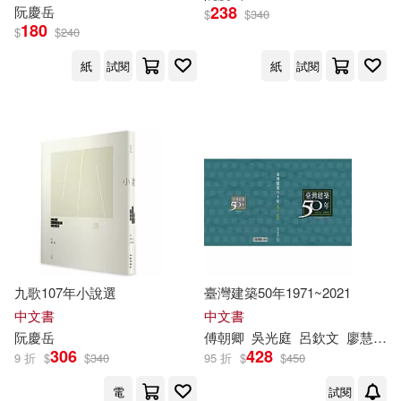
238
阮慶
岳
$
$
340
180
$
$
240
紙
試閱
紙
試閱
九歌107年小說選
臺灣建築50年1971~2021
中文書
中文書
阮慶
岳
傅朝卿
吳光庭
呂欽文
廖慧燕
306
428
9 折
$
$
340
95 折
$
$
450
電
試閱