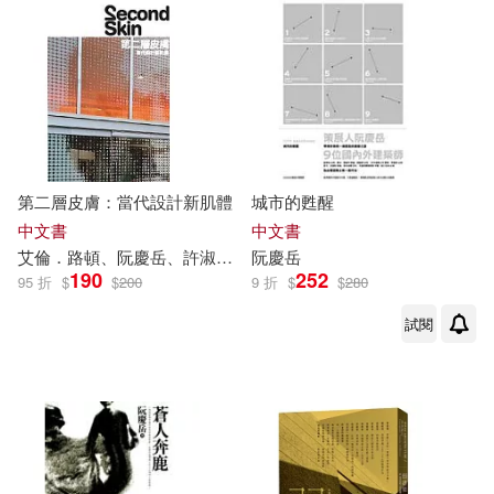
第二層皮膚：當代設計新肌體
城市的甦醒
中文書
中文書
艾倫．路頓、
阮慶
岳
、許淑真、林志鴻
阮慶
岳
司馬堂、劉燕玉、魏安德
190
252
95 折
$
$
200
9 折
$
$
280
試閱