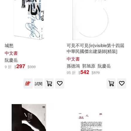
城愁
可見不可見{in}visible第十四屆
中華民國傑出建築師[精裝]
中文書
中文書
阮慶
岳
297
孫德鴻
郭旭原
阮慶
岳
9 折
$
$
330
542
95 折
$
$
570
試閱