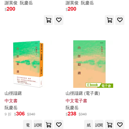
謝英俊
阮慶
岳
謝英俊
阮慶
岳
200
200
$
$
山徑躊躇
山徑躊躇 (電子書)
中文書
中文電子書
阮慶
岳
阮慶
岳
306
238
9 折
$
$
340
$
$
340
電
試閱
紙
試閱