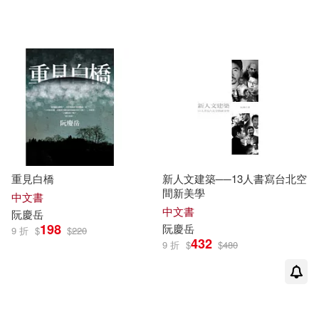
重見白橋
新人文建築──13人書寫台北空
間新美學
中文書
中文書
阮慶
岳
198
阮慶
岳
9 折
$
$
220
432
9 折
$
$
480