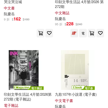
哭泣哭泣城
印刻文學生活誌 4月號/2026 第
272期
中文書
中文雜誌
阮慶
岳
162
阮慶
岳
9 折
$
$
180
228
95 折
$
$
240
電
印刻文學生活誌 4月號/2026第
九歌107年小說選 (電子書)
272期 (電子雜誌)
中文電子書
電子雜誌
阮慶
岳