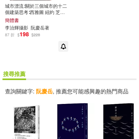
城市漂流∶關於三個城市的十二
個建築思考∶西雅圖 紐約 芝加
哥
簡體書
李治輝攝影
阮慶
岳
著
198
87 折
$
$
228
搜尋推薦
查詢關鍵字:
, 推薦您可能感興趣的熱門商品
阮慶岳