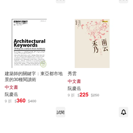
建築師的關鍵字：東亞都市地
秀雲
景的30種閱讀術
中文書
中文書
阮慶
岳
225
阮慶
岳
9 折
$
$
250
360
9 折
$
$
400
試閱