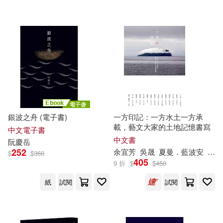
可超商取貨(49)
李治輝攝影(1)
李立群(1)
木馬文化(2)
可海外宅配(49)
林正盛(1)
林立青(1)
中國青年出版社(1)
可港澳店取(49)
楊憲宏(1)
楊詩弘(1)
中華民國全國建築師公會雜誌社(1)
可新加坡店取(49)
楊逸詠(1)
潘冀(1)
銀波之舟 (電子書)
一方印記：一方水土一方承
元尊文化(1)
載，藝文大家的土地記憶書寫
可菲律賓店取(49)
中文電子書
王偉忠(1)
王增榮(1)
中文書
阮慶
岳
內政部國家公園署(1)
252
余宜芳
吳晟
夏曼．藍波安
夏瑞
$
$
360
405
9 折
$
$
450
羅時瑋(1)
電子書
(可複選)
同濟大學出版社(1)
紙
試閱
試閱
艾倫．路頓、阮慶岳、許淑真、林
志鴻(1)
適合手機平板閱讀(6)
廣西師範大學出版社(1)