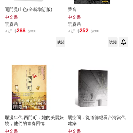
開門見山色(全新增訂版)
聲音
中文書
中文書
阮慶
岳
阮慶
岳
288
252
9 折
$
$
320
9 折
$
$
280
試閱
試閱
爛漫年代.西門町：她的美麗妖
弱空間：從道德經看台灣當代
嬈，他們的青春回憶
建築
中文書
中文書