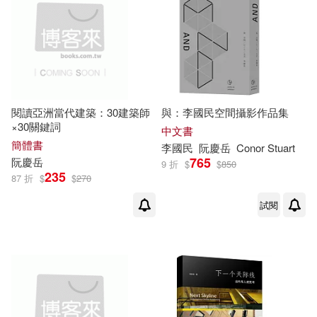
閱讀亞洲當代建築：30建築師
與：李國民空間攝影作品集
×30關鍵詞
中文書
簡體書
李國民
阮慶
岳
Conor Stuart
765
阮慶
岳
9 折
$
$
850
235
87 折
$
$
270
試閱