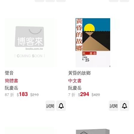
聲音
黃昏的故鄉
簡體書
中文書
阮慶
岳
阮慶
岳
183
294
87 折
$
$
210
7 折
$
$
420
試閱
試閱