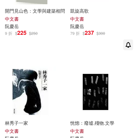
開門見山色：文學與建築相問
凱旋高歌
中文書
中文書
阮慶
岳
阮慶
岳
225
237
9 折
$
$
250
79 折
$
$
300
林秀子一家
恍惚：廢墟.殘物.文學
中文書
中文書