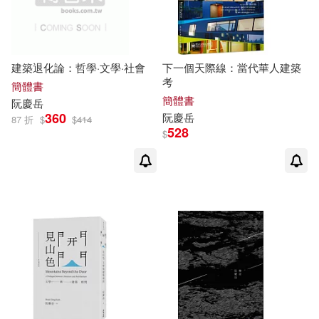
建築退化論：哲學·文學·社會
下一個天際線：當代華人建築
考
簡體書
簡體書
阮慶
岳
360
阮慶
岳
87 折
$
$
414
528
$