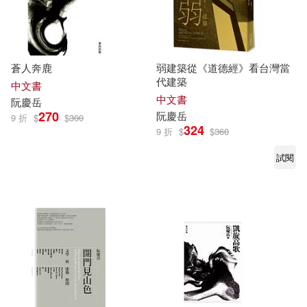
蒼人奔鹿
弱建築從《道德經》看台灣當
代建築
中文書
中文書
阮慶
岳
270
阮慶
岳
9 折
$
$
300
324
9 折
$
$
360
試閱