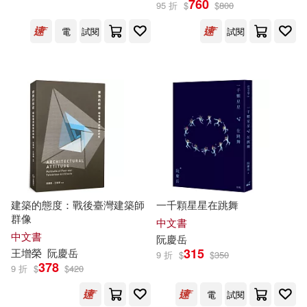
760
95 折
$
$
800
電
試閱
試閱
吳光庭(1)
吳晟(1)
展開
呂欽文(1)
夏曼．藍波安(1)
出版社
(可複選)
夏瑞紅(1)
孫德鴻(1)
聯合文學(8)
田園城市(7)
小野(1)
廖慧燕(1)
印刻(6)
麥田(6)
廖鴻基(1)
張樞(1)
建築的態度：戰後臺灣建築師
一千顆星星在跳舞
群像
九歌(5)
典藏藝術家庭(3)
展開
中文書
中文書
阮慶
岳
彭康隆(1)
曾光宗(1)
315
王增榮
阮慶
岳
9 折
$
$
350
愛播聽書FM(3)
一方出版(2)
378
9 折
$
$
420
配送方式
(可複選)
曾旭正(1)
李國民(1)
電
試閱
印刻文學生活雜誌(2)