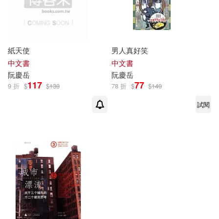
紙天使
男人真好笑
中文書
中文書
阮慶
岳
阮慶
岳
117
77
9 折
$
$
130
78 折
$
$
140
試閱