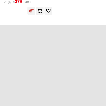
379
79 折
$
$
480
前衛(1)
配送方式
(可複選)
可超商取貨(1)
可海外宅配(1)
可港澳店取(1)
可新加坡店取(1)
可菲律賓店取(1)
重新設定
確認
其他
(可複選)