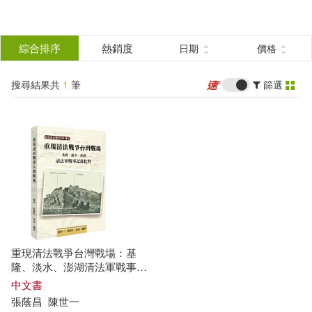
搜
尋
分類
綜合排序
熱銷度
日期
價格
(單選)
結
搜尋結果共
1
筆
篩選
圖書(1)
所有商品(1)
果
展開
篩
選
作者
(可複選)
張蔭昌(1)
陳世一(1)
重現清法戰爭台灣戰場：基
隆、淡水、澎湖清法軍戰事記
錄比對
出版社
中文書
(可複選)
張
蔭昌
陳
世
一