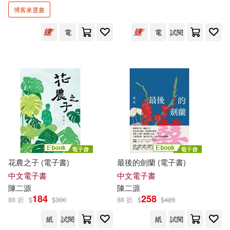
博客來選書
林文政(2)
王群孝(2)
展開
電
電
試閱
胡昌亞(2)
葉穎蓉(2)
出版社
(可複選)
蔡維奇(2)
鄭晉昌(2)
時報出版(4)
九歌(3)
陳春希(2)
陳立誠(2)
化學工業出版社(2)
陸洛(2)
黃同圳(2)
花農之子 (電子書)
最後的劍蘭 (電子書)
天下文化(2)
展開
中文電子書
中文電子書
[英]邁克爾‧曼（Mann，M.）(1)
陳
二源
陳
二源
上海人民出版社(1)
184
258
88 折
$
$
300
88 折
$
$
420
配送方式
(可複選)
嚴宗誠(1)
孔飛力(1)
紙
試閱
紙
試閱
上海科學技術出版社(1)