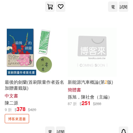
電
試閱
最後的劍蘭(首刷限量作者簽名
新能源汽車概論(第
2
版)
加贈書籤版)
簡體書
中文書
孫旭，
陳
社會（主編）
251
陳
二源
87 折
$
$
288
378
9 折
$
$
420
博客來選書
電
試閱