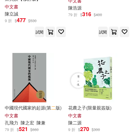
中文書
中文書
陳浩源
316
陳立誠
79 折
$
$
400
477
9 折
$
$
530
試閱
試閱
中國現代國家的起源(第
二
版)
花農之子(限量親簽版)
中文書
中文書
孔飛力
陳
之宏
陳
兼
陳
二源
521
270
79 折
$
$
660
9 折
$
$
300