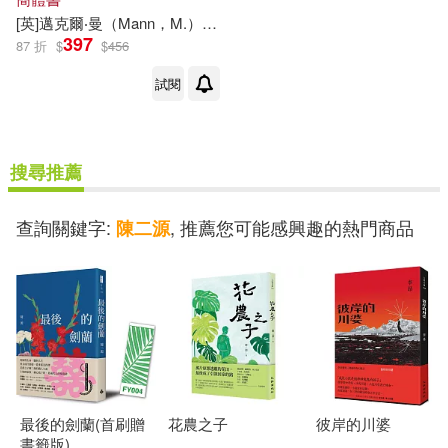
[英]邁克爾‧曼（Mann，M.）
陳海宏 等
397
87 折
$
$
456
試閱
搜尋推薦
查詢關鍵字:
, 推薦您可能感興趣的熱門商品
陳二源
最後的劍蘭(首刷贈
花農之子
彼岸的川婆
書籤版)