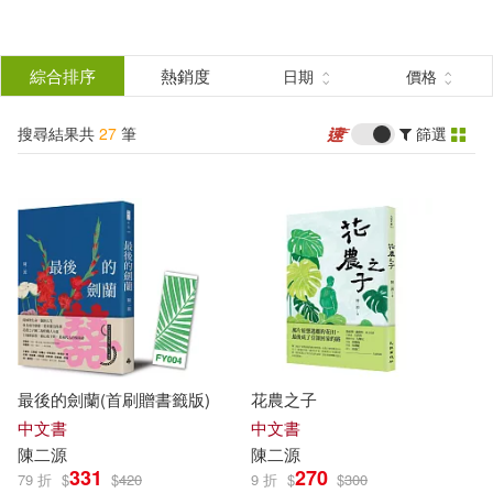
搜
尋
分類
綜合排序
熱銷度
日期
價格
(單選)
結
搜尋結果共
27
筆
篩選
圖書(21)
所有商品(27)
果
影音(1)
美食(1)
篩
選
電子書(3)
有聲書(1)
展開
作者
(可複選)
最後的劍蘭(首刷贈書籤版)
花農之子
陳二源(7)
劉念琪(2)
中文書
中文書
陳
二源
陳
二源
331
270
79 折
$
$
420
9 折
$
$
300
房美玉(2)
李誠(2)