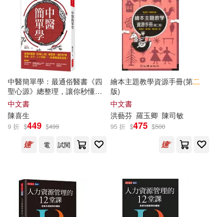
陳礪，嚴宗誠，方利國（編）(1)
香港中文大學(1)
高寶(1)
電子書
(可複選)
陳翁良(1)
（美）陳兼(1)
高等教育出版社(1)
適合手機平板閱讀(3)
中醫簡單學：最通俗醫書《四
繪本主題教學資源手冊(第
二
聖心源》總整理，讓你秒懂陰
版)
其他
(可複選)
陽、五行、二十四脈……該補
中文書
中文書
陽還是滋陰。
陳
喜生
洪藝芬
羅玉卿
陳
司敏
449
475
9 折
$
$
499
95 折
$
$
500
現在可購買商品(15)
電
試閱
作者/演唱/譯/編/繪(7)
價格
-
範圍