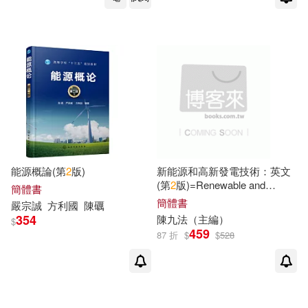
能源概論(第
2
版)
新能源和高新發電技術：英文
(第
2
版)=Renewable and
簡體書
Advanced Power Generation
簡體書
嚴宗誠
方利國
陳
礪
Technologies
354
陳
九法（主編）
$
459
87 折
$
$
528