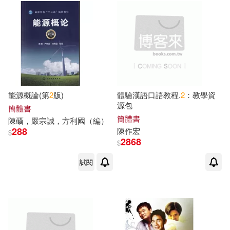
能源概論(第
2
版)
體驗漢語口語教程.
2
：教學資
源包
簡體書
簡體書
陳
礪，嚴宗誠，方利國（編）
288
陳
作宏
$
2868
$
試閱