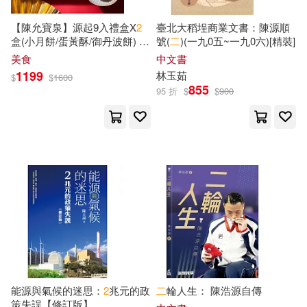
【陳允寶泉】源起9入禮盒X
2
臺北大稻埕商業文書：陳源順
盒(小月餅/蛋黃酥/御丹波餅) 中
號(
二
)(一九0五~一九0六)[精裝]
秋 7個工作天內出貨
美食
中文書
1199
林玉茹
$
$
1600
855
95 折
$
$
900
能源與氣候的迷思：
2
兆元的政
二
輪人生： 陳浩源自傳
策失誤【修訂版】