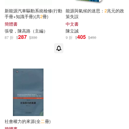
新能源汽車驅動系統檢修(行動
能源與氣候的迷思：
2
兆元的政
手冊+知識手冊)(共
2
冊)
策失誤
簡體書
中文書
張發，陳高路（主編）
陳立誠
287
405
87 折
$
$
330
9 折
$
$
450
社會權力的來源(全
二
冊)
簡體書