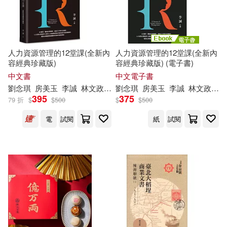
人力資源管理的12堂課(全新內
人力資源管理的12堂課(全新內
容經典珍藏版)
容經典珍藏版) (電子書)
中文書
中文電子書
劉念琪
房美玉
李誠
林文政
王群孝
劉念琪
胡昌亞
房美玉
葉穎蓉
李誠
蔡維奇
林文政
鄭
王
395
375
79 折
$
$
500
$
$
500
電
試閱
紙
試閱