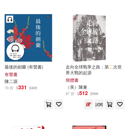
可超商取貨(22)
孫旭，陳社會（主編）(1)
中央研究院臺灣史研究所(1)
可海外宅配(22)
張發，陳高路（主編）(1)
人民交通出版社(1)
可港澳店取(22)
方利國(1)
洪藝芬(1)
大是文化(1)
心理(1)
可新加坡店取(21)
羅玉卿(1)
陳九法（主編）(1)
最後的劍蘭 (有聲書)
走向全球戰爭之路：第
二
次世
東南大學出版社(1)
界大戰的起源
有聲書
可菲律賓店取(22)
陳作宏(1)
陳司敏(1)
簡體書
陳
二源
東方出版中心(1)
331
（美）
陳
兼
79 折
$
$
420
512
87 折
$
$
588
陳喜生(1)
陳浩源(1)
上市日期
(可複選)
機械工業出版社(1)
滾石(1)
試閱
陳礪(1)
一個月內上市新品(1)
獨立作家(1)
萬里機構(1)