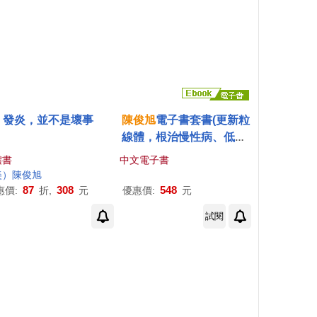
發炎，並不是壞事
陳俊
旭
電子書套書(更新粒
線體，根治慢性病、低醣.
生酮的終極實踐【暢銷修
體書
中文電子書
訂版】)
美）
陳俊
旭
87
308
548
惠價:
折,
元
優惠價:
元
試閱