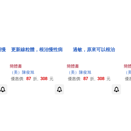
與慢
更新線粒體，根治慢性病
過敏，原來可以根治
簡體書
簡體書
簡
（美）
陳俊
旭
（美）
陳俊
旭
（
87
308
87
308
優惠價:
折,
元
優惠價:
折,
元
優