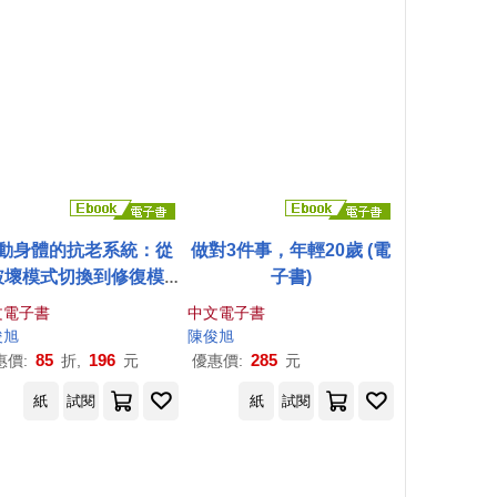
動身體的抗老系統：從
做對3件事，年輕20歲 (電
破壞模式切換到修復模
子書)
，享受無病生活 (電子
文電子書
中文電子書
書)
俊
旭
陳俊
旭
85
196
285
惠價:
折,
元
優惠價:
元
紙
試閱
紙
試閱