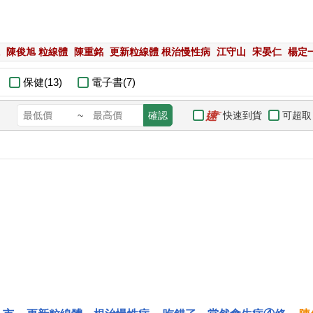
陳俊旭 粒線體
陳重銘
更新粒線體 根治慢性病
江守山
宋晏仁
楊定
保健(13)
電子書(7)
快速到貨
可超取
~
確認