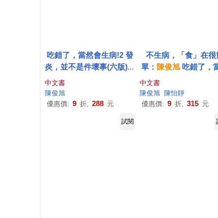
吃錯了，當然會生病!2 發
不生病，「食」在很
炎，並不是件壞事(六版)：
單：
陳俊
旭
吃錯了，
但發炎失控，就是百病之
會生病3健康食譜篇(3
中文書
中文書
源
陳俊
旭
陳俊
旭
陳怡靜
9
288
9
315
優惠價:
折,
元
優惠價:
折,
元
試閱