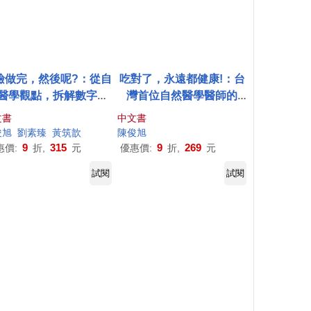
檢做完，然後呢?：從自
吃對了，永遠都健康!：台
醫學觀點，拆解數字真
灣首位自然醫學醫師的
，掌握對症處方，找回
「不生病」飲食法則，在
文書
中文書
健康!(二版)
家煮、出外吃都安心!(全新
俊
旭
劉素臻
黃筑歆
陳俊
旭
封面再上市)
9
315
9
269
惠價:
折,
元
優惠價:
折,
元
試閱
試閱