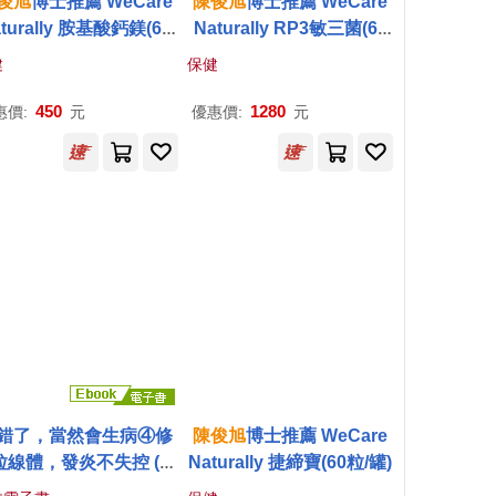
俊
旭
博士推薦 WeCare
陳俊
旭
博士推薦 WeCare
turally 胺基酸鈣鎂(60
Naturally RP3敏三菌(60
粒/罐)
包/盒)
健
保健
450
1280
惠價:
元
優惠價:
元
錯了，當然會生病④修
陳俊
旭
博士推薦 WeCare
粒線體，發炎不失控 (電
Naturally 捷締寶(60粒/罐)
子書)