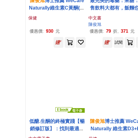
陳俊
旭
博士推薦 WeCare
最完美的毒藥：果糖
Naturally維生素C黃酮(60
售飲料大都有，飯麵
包/盒)
產生，是造成糖尿病
保健
中文書
肪肝、肥胖、痛風、
陳俊
旭
疾病、大腦退化等慢
930
79
371
優惠價:
元
優惠價:
折,
元
病的重要因素
試閱
低醣.生酮的終極實踐【暢
陳俊
旭
博士推薦 WeCa
銷修訂版】：找到最適合
Naturally 維生素D3+
自己的健康飲食型態 (電子
滴劑