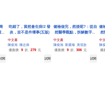
簡
吃錯了，當然會生病!2 發
健檢做完，然後呢?：從自
健
當然
炎，並不是件壞事(五版)
然醫學觀點，拆解數字真
然
版)
相，掌握對症處方，找回
相
中文書
中文書
中
健康!(3版)
陳俊
旭
陳志偉
陳俊
旭
劉素臻
黃筑歆
陳
9
279
9
306
優惠價:
折,
元
優惠價:
折,
元
優
試閱
試閱
試閱