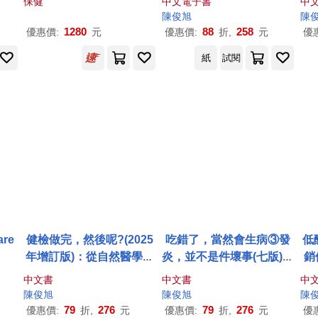
保健
中文電子書
中
陳俊
旭
陳
1280
88
258
優惠價:
元
優惠價:
折,
元
優
紙
試閱
re
健檢做完，然後呢?(2025
吃錯了，當然會生病③發
低
年增訂版)：從自然醫學觀
炎，並不是件壞事(七版)：
銷
點，拆解數字真相，掌握
但發炎失控，卻是百病之
中文書
中文書
中
對症處方，找回健康!
源
陳俊
旭
陳俊
旭
陳
79
276
79
276
優惠價:
折,
元
優惠價:
折,
元
優