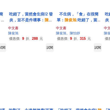
簡
吃錯了，當然會生病!2 發
不生病，「食」在很簡
吃
，當
炎，並不是件壞事：
陳俊
單：
陳俊
旭
:吃錯了，當然
炎
(二
旭
博士的抗發炎.治百病寶
會生病3健康食譜篇
中文書
中文書
中
典(附CD)(四版)
陳俊
旭
陳俊
旭
、陳怡靜
陳
9
288
9
315
優惠價:
折,
元
優惠價:
折,
元
優
試閱
試閱
試閱