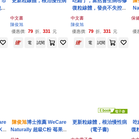
：市
更新粒線體，根治慢性病
吃錯了，當然會生病④修
陳
也會
復粒線體，發炎不失控：
Na
、脂
根治慢性病的全方位自然
中文書
中文書
保
精神
療法
陳俊
旭
陳俊
旭
性疾
79
331
79
331
優惠價:
折,
元
優惠價:
折,
元
優
電
試閱
電
試閱
re
陳俊
旭
博士推薦 WeCare
更新粒線體，根治慢性病
吃
K2
Naturally 超級C粉 莓果風
(電子書)
復
味-OPCC