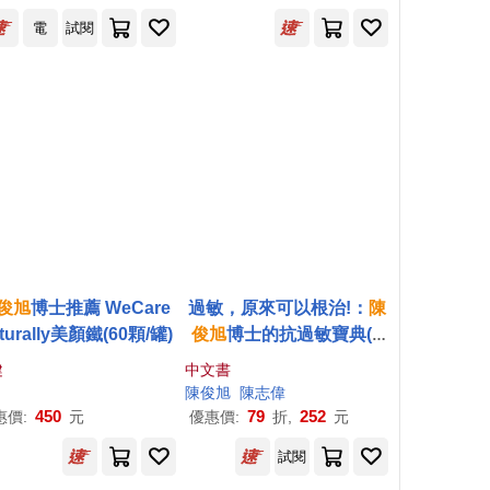
電
試閱
俊
旭
博士推薦 WeCare
過敏，原來可以根治!：
陳
turally美顏鐵(60顆/罐)
俊
旭
博士的抗過敏寶典(4
版)
健
中文書
陳俊
旭
陳志偉
450
79
252
惠價:
元
優惠價:
折,
元
試閱