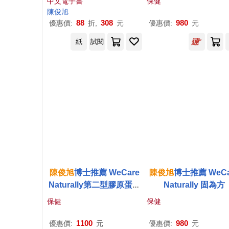
中文電子書
保健
書)
陳俊
旭
88
308
980
優惠價:
折,
元
優惠價:
元
紙
試閱
陳俊
旭
博士推薦 WeCare
陳俊
旭
博士推薦 WeCa
Naturally第二型膠原蛋白
Naturally 固為方
複方(60粒/罐)
保健
保健
1100
980
優惠價:
元
優惠價:
元