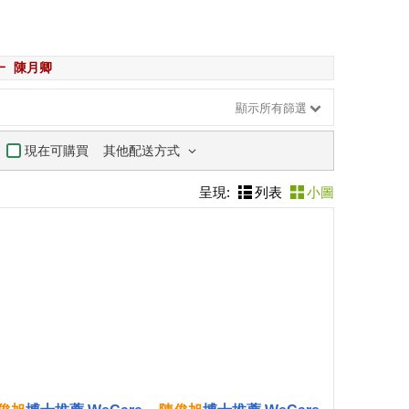
一
陳月卿
顯示所有篩選
其他配送方式
現在可購買
呈現:
列表
小圖