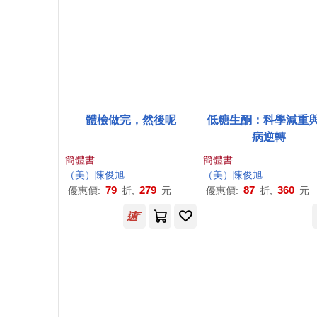
體檢做完，然後呢
低糖生酮：科學減重
病逆轉
簡體書
簡體書
（美）
陳俊
旭
（美）
陳俊
旭
79
279
87
360
優惠價:
折,
元
優惠價:
折,
元