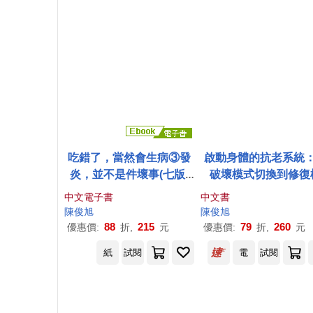
吃錯了，當然會生病③發
啟動身體的抗老系統
炎，並不是件壞事(七版)
破壞模式切換到修復
(電子書)
式，享受無病生活
中文電子書
中文書
陳俊
旭
陳俊
旭
88
215
79
260
優惠價:
折,
元
優惠價:
折,
元
紙
試閱
電
試閱