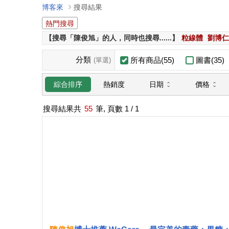
博客來
搜尋結果
熱門搜尋
【搜尋「陳俊旭」的人，同時也搜尋......】
粒線體
劉博仁
分類
所有商品(55)
圖書(35)
(單選)
日期
價格
綜合排序
熱銷度
搜尋結果共
55
筆, 頁數
1
/ 1