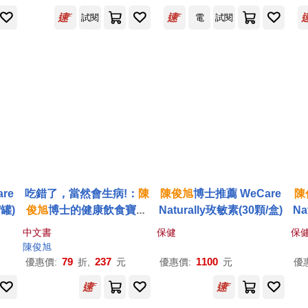
試閱
電
試閱
re
吃錯了，當然會生病!：
陳
陳俊
旭
博士推薦 WeCare
陳
/罐)
俊
旭
博士的健康飲食寶典
Naturally玫敏素(30顆/盒)
Na
(暢銷紀念版)
中文書
保健
保
陳俊
旭
79
237
1100
優惠價:
折,
元
優惠價:
元
優