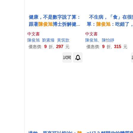
健康，不是數字說了算：
不生病，「食」在很
跟著
陳俊
旭
博士拆解健檢
單：
陳俊
旭
：吃錯了
紅字
然會生病3健康食譜篇
中文書
中文書
版)
陳俊
旭
劉素臻
黃筑歆
陳俊
旭
、陳怡靜
9
297
9
315
優惠價:
折,
元
優惠價:
折,
元
試閱