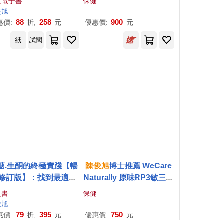
文電子書
保健
俊
旭
88
258
900
惠價:
折,
元
優惠價:
元
紙
試閱
醣.生酮的終極實踐【暢
陳俊
旭
博士推薦 WeCare
修訂版】：找到最適合
Naturally 原味RP3敏三菌
自己的健康飲食型態
(30包/ 盒)
文書
保健
俊
旭
79
395
750
惠價:
折,
元
優惠價:
元