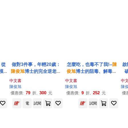
：從
做對3件事，年輕20歲：
怎麼吃，也毒不了我!--
陳
啟
模
陳俊
旭
博士的完全逆老聖
俊
旭
博士的阻毒、解毒、
經
排毒私房秘笈
式
中文書
中文書
中
陳俊
旭
陳俊
旭
陳
79
300
9
252
優惠價:
折,
元
優惠價:
折,
元
優
電
試閱
試閱