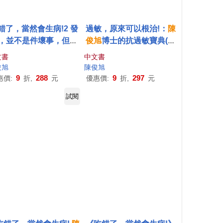
錯了，當然會生病!2 發
過敏，原來可以根治!：
陳
，並不是件壞事，但發
俊
旭
博士的抗過敏寶典(回
炎失控卻是百病之源
饋版)(平裝書+1CD)
文書
中文書
俊
旭
陳俊
旭
9
288
9
297
惠價:
折,
元
優惠價:
折,
元
試閱