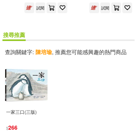
試閱
試閱
簡媜(1)
蒲澤春(1)
搜尋推薦
賈斯汀．理查森(1)
陳培哲(1)
查詢關鍵字:
, 推薦您可能感興趣的熱門商品
陳培瑜
出版社
(可複選)
國立臺灣大學出版中心(1)
小魯文化(1)
一家三口(三版)
配送方式
266
(可複選)
$