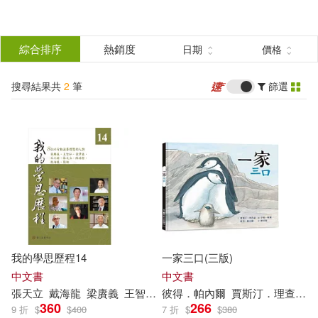
搜
尋
分類
綜合排序
熱銷度
日期
價格
(單選)
結
搜尋結果共
2
筆
篩選
圖書(2)
所有商品(2)
果
展開
篩
選
作者
(可複選)
張天立(1)
彼得．帕內爾(1)
我的學思歷程14
一家三口(三版)
戴海龍(1)
梁賡義(1)
中文書
中文書
張天立
戴海龍
梁賡義
王智弘
石之
彼得．帕內爾
瑜
簡媜
蒲澤春
賈斯汀．理查森
陳培
哲
360
266
9 折
$
$
400
7 折
$
$
380
王智弘(1)
石之瑜(1)