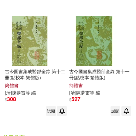
可菲律賓店取(6)
其他
(可複選)
現在可購買商品(1)
古今圖書集成醫部全錄‧第十二
古今圖書集成醫部全錄·第十一
作者/演唱/譯/編/繪(6)
冊(點校本‧繁體版)
冊(點校本·繁體版)
簡體書
簡體書
價格
[清]
陳夢雷
等
編
[清]
陳夢雷
等
編
-
範圍
308
527
$
$
試閱
試閱