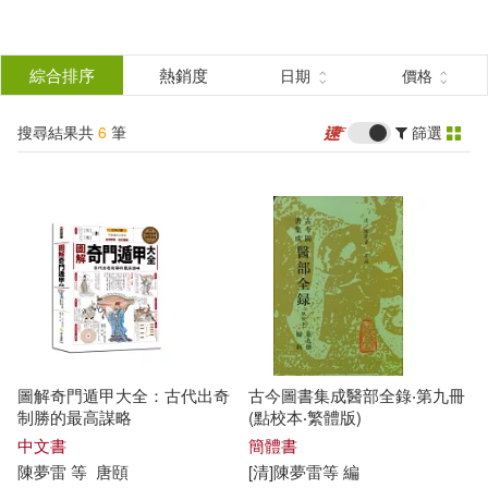
搜
尋
分類
綜合排序
熱銷度
日期
價格
(單選)
結
搜尋結果共
6
筆
篩選
圖書(6)
所有商品(6)
果
展開
篩
選
作者
(可複選)
[清]陳夢雷等 編(5)
圖解奇門遁甲大全：古代出奇
古今圖書集成醫部全錄‧第九冊
陳夢雷 等(1)
制勝的最高謀略
(點校本‧繁體版)
中文書
簡體書
陳夢雷
等
唐頤
[清]
陳夢雷
等
編