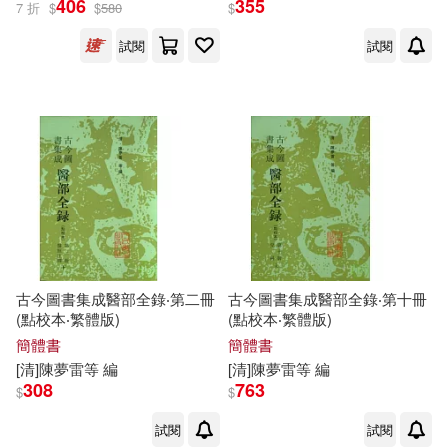
406
355
7 折
$
$
580
$
出版社
(可複選)
試閱
試閱
人民衛生出版社(5)
西北國際(1)
配送方式
(可複選)
可超商取貨(6)
可海外宅配(6)
古今圖書集成醫部全錄‧第二冊
古今圖書集成醫部全錄‧第十冊
(點校本‧繁體版)
(點校本‧繁體版)
簡體書
簡體書
可港澳店取(6)
[清]
陳夢雷
等
編
[清]
陳夢雷
等
編
308
763
$
$
可新加坡店取(6)
試閱
試閱