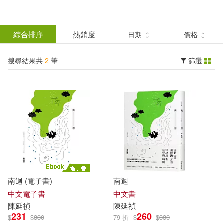
搜
尋
分類
綜合排序
熱銷度
日期
價格
(單選)
結
搜尋結果共
2
筆
篩選
圖書(1)
所有商品(2)
果
電子書(1)
篩
選
展開
作者
(可複選)
南迴 (電子書)
南迴
陳延禎(2)
中文電子書
中文書
陳延
禎
陳延
禎
231
260
$
$
330
79 折
$
$
330