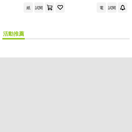
出版社
(可複選)
紙
試閱
電
試閱
雙囍出版(2)
活動推薦
配送方式
(可複選)
可超商取貨(1)
可海外宅配(1)
可港澳店取(1)
可新加坡店取(1)
可菲律賓店取(1)
重新設定
確認