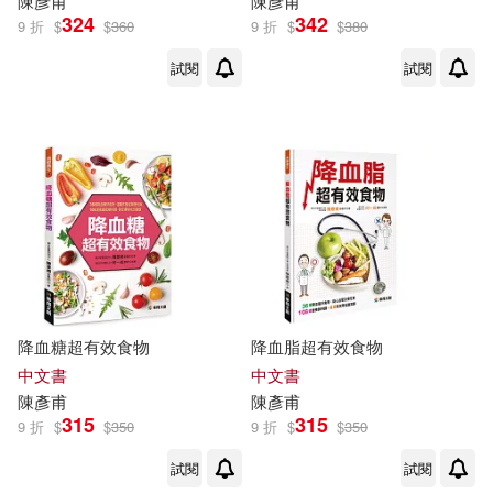
陳彥甫
陳彥甫
324
342
9 折
$
$
360
9 折
$
$
380
試閱
試閱
降血糖超有效食物
降血脂超有效食物
中文書
中文書
陳彥甫
陳彥甫
315
315
9 折
$
$
350
9 折
$
$
350
試閱
試閱