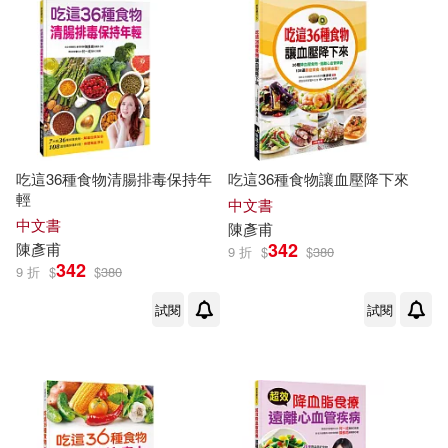
吃這36種食物清腸排毒保持年
吃這36種食物讓血壓降下來
輕
中文書
中文書
陳彥甫
342
陳彥甫
9 折
$
$
380
342
9 折
$
$
380
試閱
試閱