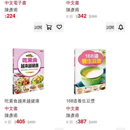
中文電子書
中文書
陳彥甫
陳彥甫
224
342
$
9 折
$
$
380
試閱
試閱
吃素食越來越健康
168道養生豆漿
中文書
中文書
陳彥甫
陳彥甫
405
387
9 折
$
$
450
9 折
$
$
430