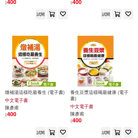
400
400
$
$
試閱
試閱
出版社
(可複選)
康鑑文化(36)
人類智庫(30)
華翔文創(12)
源樺(2)
考用(2)
燉補湯這樣吃最養生 (電子書)
養生豆漿這樣喝最健康 (電子
書)
中文電子書
湖北科學技術出版社(1)
中文電子書
陳彥甫
400
陳彥甫
$
400
福地出版(1)
$
試閱
試閱