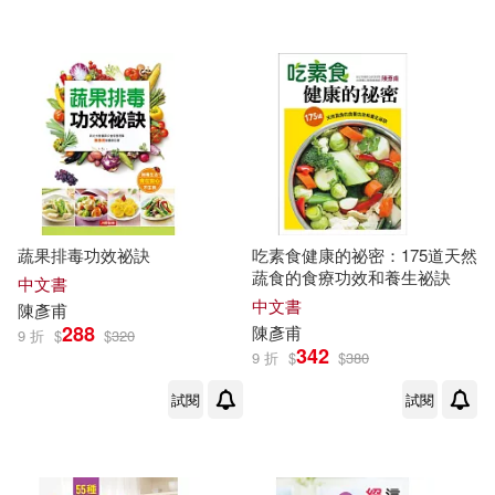
蔬果排毒功效祕訣
吃素食健康的祕密：175道天然
蔬食的食療功效和養生祕訣
中文書
中文書
陳彥甫
288
陳彥甫
9 折
$
$
320
342
9 折
$
$
380
試閱
試閱