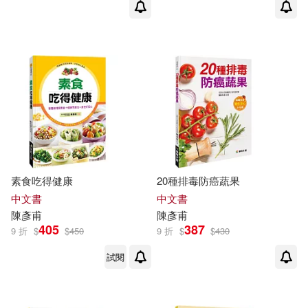
素食吃得健康
20種排毒防癌蔬果
中文書
中文書
陳彥甫
陳彥甫
405
387
9 折
$
$
450
9 折
$
$
430
試閱