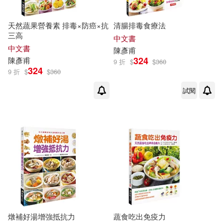
天然蔬果營養素 排毒×防癌×抗
清腸排毒食療法
三高
中文書
中文書
陳彥甫
324
陳彥甫
9 折
$
$
360
324
9 折
$
$
360
試閱
燉補好湯增強抵抗力
蔬食吃出免疫力