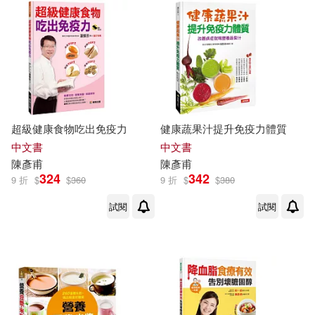
超級健康食物吃出免疫力
健康蔬果汁提升免疫力體質
中文書
中文書
陳彥甫
陳彥甫
324
342
9 折
$
$
360
9 折
$
$
380
試閱
試閱