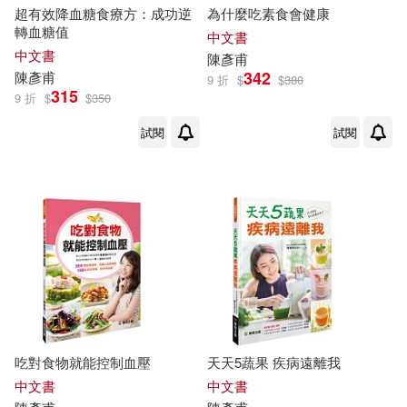
超有效降血糖食療方：成功逆
為什麼吃素食會健康
轉血糖值
中文書
中文書
陳彥甫
342
陳彥甫
9 折
$
$
380
315
9 折
$
$
350
試閱
試閱
吃對食物就能控制血壓
天天5蔬果 疾病遠離我
中文書
中文書