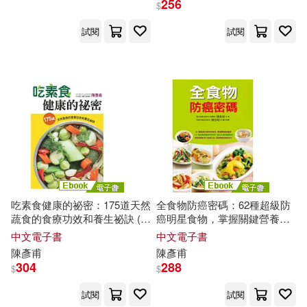
256
$
試閱
試閱
吃素食健康的祕密：175道天然
全食物防癌密碼：62種超級防
蔬食的食療功效和養生祕訣 (電
癌明星食物，掌握關鍵營養素
子書)
(電子書)
中文電子書
中文電子書
陳彥甫
陳彥甫
304
288
$
$
試閱
試閱