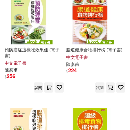
適合平板閱讀(25)
其他
(可複選)
預防癌症這樣吃效果佳 (電子
腸道健康食物排行榜 (電子書)
現在可購買商品(25)
書)
中文電子書
中文電子書
陳彥甫
224
陳彥甫
$
作者/演唱/譯/編/繪(84)
256
$
試閱
試閱
價格
-
範圍