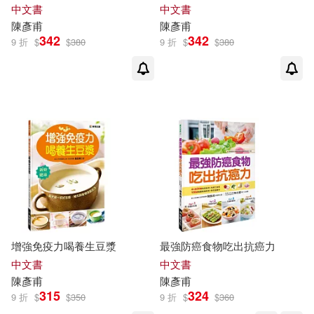
中文書
中文書
陳彥甫
陳彥甫
342
342
9 折
$
$
380
9 折
$
$
380
增強免疫力喝養生豆漿
最強防癌食物吃出抗癌力
中文書
中文書
陳彥甫
陳彥甫
315
324
9 折
$
$
350
9 折
$
$
360