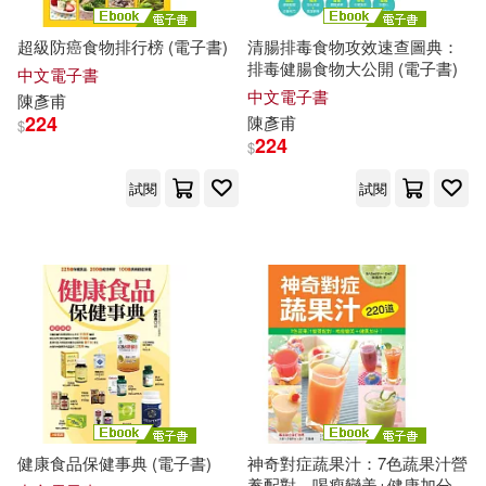
超級防癌食物排行榜 (電子書)
清腸排毒食物攻效速查圖典：
排毒健腸食物大公開 (電子書)
中文電子書
中文電子書
陳彥甫
224
陳彥甫
$
224
$
試閱
試閱
健康食品保健事典 (電子書)
神奇對症蔬果汁：7色蔬果汁營
養配對，喝瘦變美+健康加分!