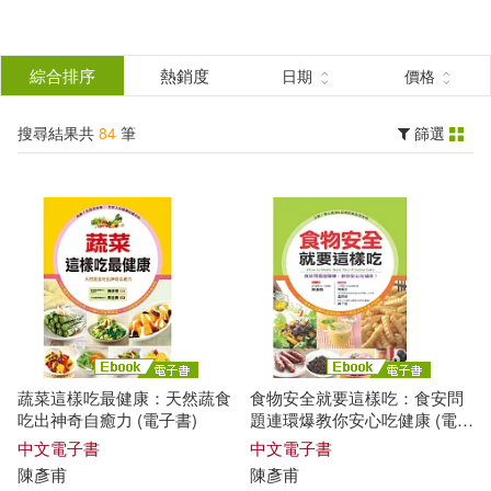
搜
尋
分類
綜合排序
熱銷度
日期
價格
(單選)
結
搜尋結果共
84
筆
篩選
圖書(59)
所有商品(84)
果
電子書(25)
篩
選
展開
作者
(可複選)
蔬菜這樣吃最健康：天然蔬食
食物安全就要這樣吃：食安問
陳彥甫(84)
劉建承(1)
吃出神奇自癒力 (電子書)
題連環爆教你安心吃健康 (電子
書)
中文電子書
中文電子書
陳彥甫
陳彥甫
梁慧敏(1)
陳冠廷(1)