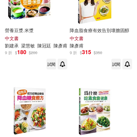
營養豆漿.米漿
降血脂食療有效告別壞膽固醇
中文書
中文書
劉建承
梁慧敏
陳冠廷
陳彥甫
陳彥甫
180
315
9 折
$
$
200
9 折
$
$
350
試閱
試閱