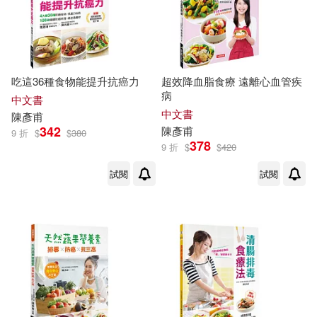
吃這36種食物能提升抗癌力
超效降血脂食療 遠離心血管疾
病
中文書
中文書
陳彥甫
342
陳彥甫
9 折
$
$
380
378
9 折
$
$
420
試閱
試閱