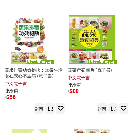
配送方式
(可複選)
可超商取貨(59)
可海外宅配(59)
可港澳店取(59)
蔬果排毒功效祕訣：無毒生活
蔬菜營養圖典 (電子書)
食在安心不生病 (電子書)
中文電子書
可新加坡店取(59)
中文電子書
陳彥甫
280
陳彥甫
$
256
$
可菲律賓店取(59)
試閱
試閱
電子書
(可複選)