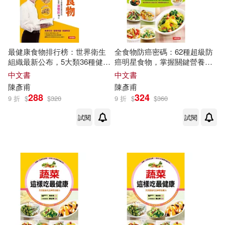
最健康食物排行榜：世界衛生
全食物防癌密碼：62種超級防
組織最新公布，5大類36種健康
癌明星食物，掌握關鍵營養素
食物+108道美味料理
(平裝)
中文書
中文書
陳彥甫
陳彥甫
288
324
9 折
$
$
320
9 折
$
$
360
試閱
試閱