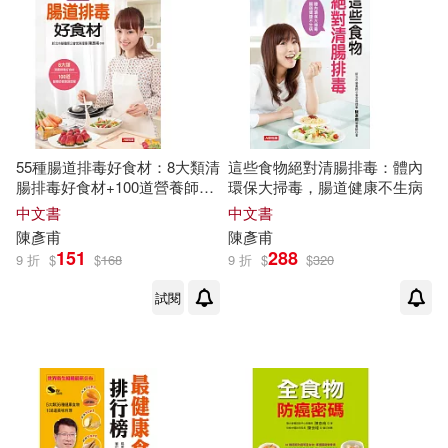
55種腸道排毒好食材：8大類清
這些食物絕對清腸排毒：體內
腸排毒好食材+100道營養師健
環保大掃毒，腸道健康不生病
康調理餐
中文書
中文書
陳彥甫
陳彥甫
151
288
9 折
$
$
168
9 折
$
$
320
試閱