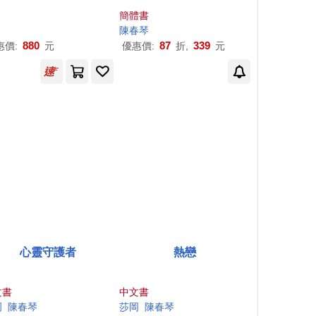
簡體書
陳春
琴
880
87
339
惠價:
元
優惠價:
折,
元
心靈守護者
熱戀
文書
中文書
岡
陳春
琴
莎岡
陳春
琴