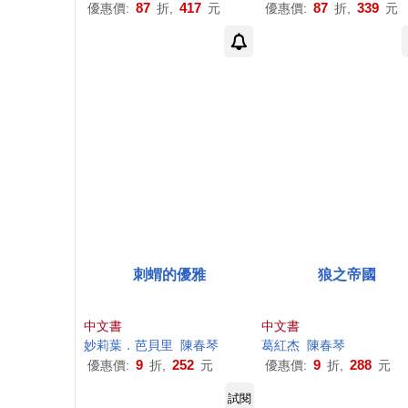
87
417
87
339
優惠價:
折,
元
優惠價:
折,
元
刺蝟的優雅
狼之帝國
中文書
中文書
妙莉葉．芭貝里
陳春
琴
葛紅杰
陳春
琴
9
252
9
288
優惠價:
折,
元
優惠價:
折,
元
試閱