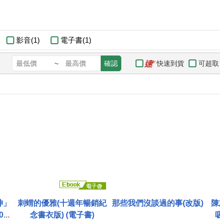
影音(1)
電子書(1)
快速到貨
可超取
~
確認
神」
刺蝟的優雅(十週年暢銷紀
那些我們沒談過的事(改版)
陳
0週
念書衣版) (電子書)