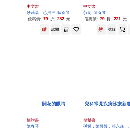
年紀念版)
中文書
中文書
妙莉葉．芭貝里
陳春
琴
莎岡
陳春
琴
79
252
79
221
優惠價:
折,
元
優惠價:
折,
元
試閱
試閱
開花的眼睛
兒科常見疾病診療新
簡體書
簡體書
陳春
琴
孫媛，隋媛媛，