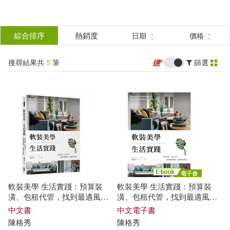
搜
尋
分類
綜合排序
熱銷度
日期
價格
(單選)
結
搜尋結果共
5
筆
篩選
圖書(3)
所有商品(5)
果
電子書(2)
篩
選
展開
作者
(可複選)
軟裝美學 生活實踐：預算裝
軟裝美學 生活實踐：預算裝
陳格秀(5)
李佩芳(1)
潢、包租代管，找到最適風
潢、包租代管，找到最適風
格、升級物件質感
格、升級物件質感 (電子書)
中文書
中文電子書
陳格
秀
陳格
秀