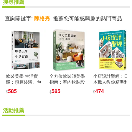
搜尋推薦
查詢關鍵字:
, 推薦您可能感興趣的熱門商品
陳格秀
軟裝美學 生活實
全方位軟裝師美學
小店設計聖經：日
踐：預算裝潢、包
指南：室內軟裝設
本職人教你精準利
租代管，找到最適
計心法秘訣，一次
用每一公分，創造
585
585
474
$
$
$
風格、升級物件質
到位，十種風格/八
最大營業額與最美
感
大元素/生活美學/佈
質感
置藝術
活動推薦
重新設定
確認