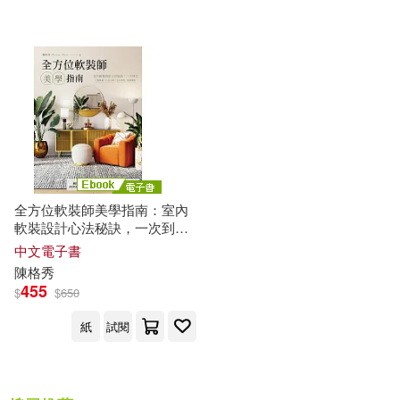
電子書
(可複選)
適合平板閱讀(2)
其他
(可複選)
全方位軟裝師美學指南：室內
軟裝設計心法秘訣，一次到
現在可購買商品(5)
位，十種風格/八大元素/生活美
中文電子書
學/佈置藝術 (電子書)
陳格
秀
455
$
$
650
作者/演唱/譯/編/繪(5)
紙
試閱
價格
-
範圍