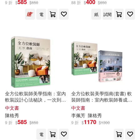
585
400
9 折
$
$
650
88 折
$
$
650
出版社
(可複選)
電
紙
試閱
出色文化(5)
配送方式
(可複選)
可超商取貨(3)
可海外宅配(3)
可港澳店取(3)
全方位軟裝師美學指南：室內
全方位軟裝美學指南(套書) 軟
軟裝設計心法秘訣，一次到
裝師指南：室內軟裝師養成術
位，十種風格/八大元素/生活美
+全方位軟裝師美學指南(一套2
中文書
中文書
可新加坡店取(3)
學/佈置藝術
冊)
陳格
秀
李佩芳
陳格
秀
585
1170
9 折
$
$
650
9 折
$
$
1300
可菲律賓店取(3)
電