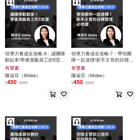
領導力養成全攻略-8：讓團隊
領導力養成全攻略-7：帶領團
動起來!學會激勵員工的5堂課
隊一起達標!新手主管的目標管
(有聲書)
理必修課 (有聲書)
有聲書
有聲書
陳淑芬
（
Midee
）
陳淑芬
（
Midee
）
450
450
$
$
680
$
$
680