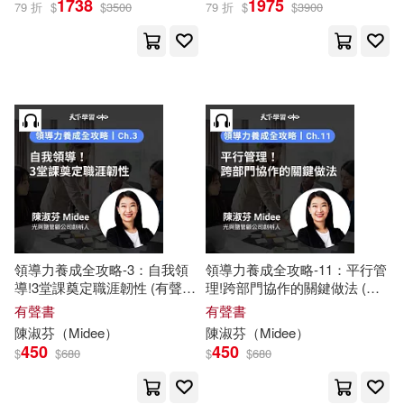
1738
1975
79 折
$
$
3500
79 折
$
$
3900
天下學習(13)
其他
(可複選)
現在可購買商品(13)
作者/演唱/譯/編/繪(13)
價格
領導力養成全攻略-3：自我領
領導力養成全攻略-11：平行管
-
範圍
導!3堂課奠定職涯韌性 (有聲
理!跨部門協作的關鍵做法 (有
書)
聲書)
有聲書
有聲書
陳淑芬
（
Midee
）
陳淑芬
（
Midee
）
450
450
$
$
680
$
$
680