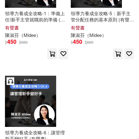
領導力養成全攻略-1：準備上
領導力養成全攻略-5：新手主
任!新手主管就職前的準備 (有
管分配任務的基本原則 (有聲
聲書)
書)
有聲書
有聲書
陳淑芬
（
Midee
）
陳淑芬
（
Midee
）
450
450
$
$
680
$
$
680
領導力養成全攻略-6：讓管理
新手變好手 (有聲書)