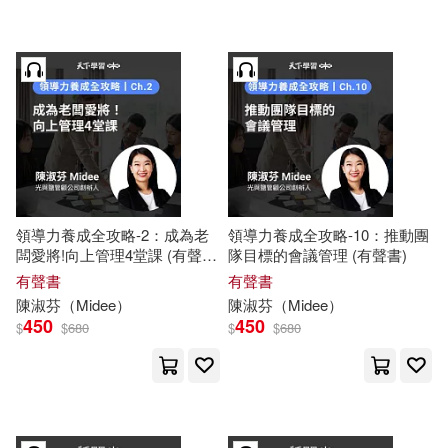
領導力養成全攻略-2：成為老
領導力養成全攻略-10：推動團
闆愛將!向上管理4堂課 (有聲
隊目標的會議管理 (有聲書)
書)
有聲書
有聲書
陳淑芬
（
Midee
）
陳淑芬
（
Midee
）
450
450
$
$
680
$
$
680