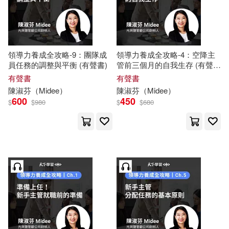
領導力養成全攻略-9：團隊成
領導力養成全攻略-4：空降主
員任務的調整與平衡 (有聲書)
管前三個月的自我生存 (有聲
書)
有聲書
有聲書
陳淑芬
（
Midee
）
陳淑芬
（
Midee
）
600
450
$
$
980
$
$
680