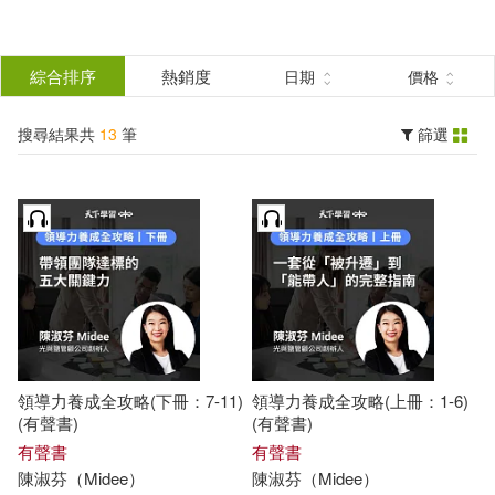
搜
尋
分類
綜合排序
熱銷度
日期
價格
(單選)
結
搜尋結果共
13
筆
篩選
有聲書(13)
所有商品(13)
果
展開
篩
選
作者
(可複選)
陳淑芬（Midee）(13)
領導力養成全攻略(下冊：7-11)
領導力養成全攻略(上冊：1-6)
(有聲書)
(有聲書)
出版社
有聲書
(可複選)
有聲書
陳淑芬
（
Midee
）
陳淑芬
（
Midee
）