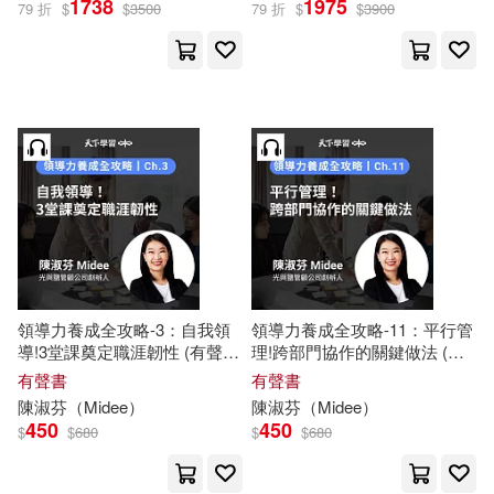
1738
1975
79 折
$
$
3500
79 折
$
$
3900
天下學習(13)
其他
(可複選)
現在可購買商品(13)
作者/演唱/譯/編/繪(13)
價格
領導力養成全攻略-3：自我領
領導力養成全攻略-11：平行管
-
範圍
導!3堂課奠定職涯韌性 (有聲
理!跨部門協作的關鍵做法 (有
書)
聲書)
有聲書
有聲書
陳淑芬
（
Midee
）
陳淑芬
（
Midee
）
450
450
$
$
680
$
$
680