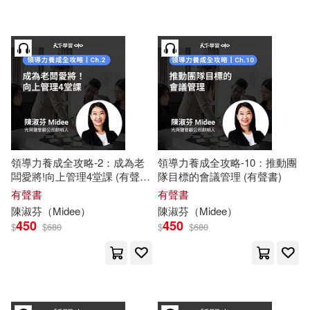
領導力養成全攻略-2：成為老
領導力養成全攻略-10：推動團
闆愛將!向上管理4堂課 (有聲
隊目標的會議管理 (有聲書)
書)
有聲書
有聲書
陳淑芬
（
Midee
）
陳淑芬
（
Midee
）
450
450
$
$
680
$
$
680