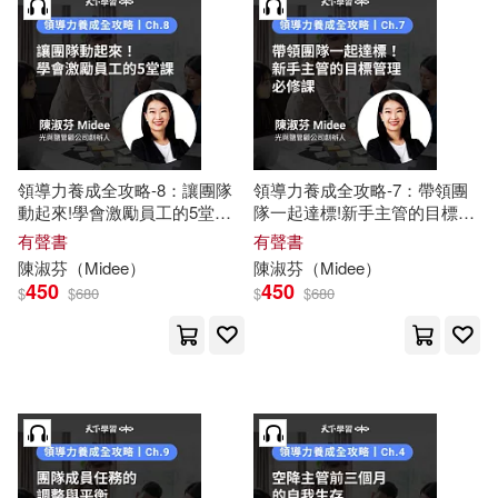
領導力養成全攻略-8：讓團隊
領導力養成全攻略-7：帶領團
動起來!學會激勵員工的5堂課
隊一起達標!新手主管的目標管
(有聲書)
理必修課 (有聲書)
有聲書
有聲書
陳淑芬
（
Midee
）
陳淑芬
（
Midee
）
450
450
$
$
680
$
$
680