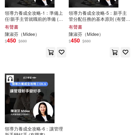
領導力養成全攻略-1：準備上
領導力養成全攻略-5：新手主
任!新手主管就職前的準備 (有
管分配任務的基本原則 (有聲
聲書)
書)
有聲書
有聲書
陳淑芬
（
Midee
）
陳淑芬
（
Midee
）
450
450
$
$
680
$
$
680
領導力養成全攻略-6：讓管理
新手變好手 (有聲書)