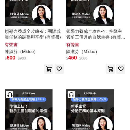
領導力養成全攻略-9：團隊成
領導力養成全攻略-4：空降主
員任務的調整與平衡 (有聲書)
管前三個月的自我生存 (有聲
書)
有聲書
有聲書
陳淑芬
（
Midee
）
陳淑芬
（
Midee
）
600
450
$
$
980
$
$
680