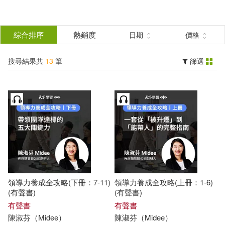
搜
尋
分類
綜合排序
熱銷度
日期
價格
(單選)
結
搜尋結果共
13
筆
篩選
有聲書(13)
所有商品(13)
果
展開
篩
選
作者
(可複選)
陳淑芬（Midee）(13)
領導力養成全攻略(下冊：7-11)
領導力養成全攻略(上冊：1-6)
(有聲書)
(有聲書)
出版社
有聲書
(可複選)
有聲書
陳淑芬
（
Midee
）
陳淑芬
（
Midee
）