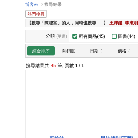
博客來
搜尋結果
熱門搜尋
【搜尋「陳聰富」的人，同時也搜尋......】
王澤鑑
李淑明
分類
所有商品(45)
圖書(44)
(單選)
日期
價格
綜合排序
熱銷度
搜尋結果共
45
筆, 頁數
1
/ 1