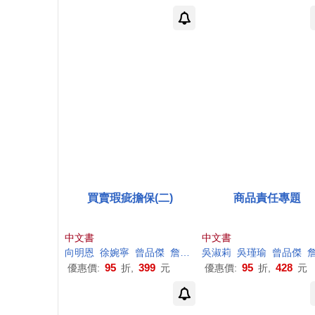
買賣瑕疵擔保(二)
商品責任專題
中文書
中文書
向明恩
徐婉寧
曾品傑
詹森林
吳淑莉
陳添輝
吳瑾瑜
陳聰
富
曾品傑
詹森
95
399
95
428
優惠價:
折,
元
優惠價:
折,
元