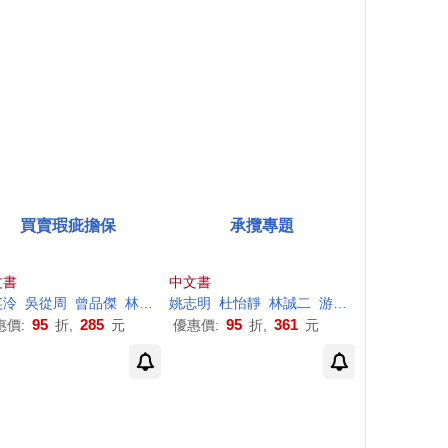
買賣瑕疵擔保
承攬專題
文書
中文書
英泠
淑文
竹上
吳從周
蔡明誠
陳聰
富
曾品傑
謝哲勝
黃立
黃翠紋
林誠二
陳榮隆
姚志明
王怡蘋
陳
洸岳
杜怡靜
許政賢
陳聰
富
林誠二
陳聰
富
游進發
陳自強
陳聰
富
陳自
95
285
95
361
惠價:
折,
元
優惠價:
折,
元