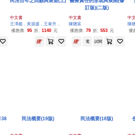
民法百年之回顧與展望(上)
醫療責任的形成與展開(修
訂版)(二版)
中文書
中文書
中
王澤鑑．黃源盛．王泰升．蘇永欽．許政賢．張永健．魏大喨．陳忠五．張譯文．陳自強．
陳聰
富
陳
95
1140
79
553
優惠價:
折,
元
優惠價:
折,
元
優
電
試閱
38
民法概要(19版)
民法概要(18版)