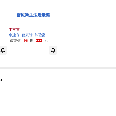
醫療衛生法規彙編
中文書
李建良
蔡宗珍
陳聰
富
95
333
優惠價:
折,
元
品