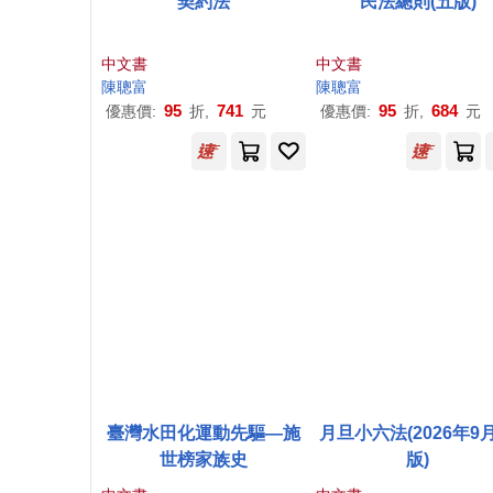
契約法
民法總則(五版)
中文書
中文書
陳聰
富
陳聰
富
95
741
95
684
優惠價:
折,
元
優惠價:
折,
元
臺灣水田化運動先驅—施
月旦小六法(2026年9月
世榜家族史
版)