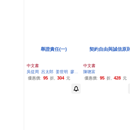
舉證責任(一)
契約自由與誠信原
中文書
中文書
吳從周
呂太郎
姜世明
廖大穎
陳聰
廖蕙玟
富
林洲
富
許政賢
95
304
95
428
優惠價:
折,
元
優惠價:
折,
元