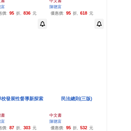
文書
中文書
聰
富
陳聰
富
95
836
95
618
惠價:
折,
元
優惠價:
折,
元
學校發展性督導新探索
民法總則(三版)
體書
中文書
聰
富
陳聰
富
87
303
95
532
惠價:
折,
元
優惠價:
折,
元