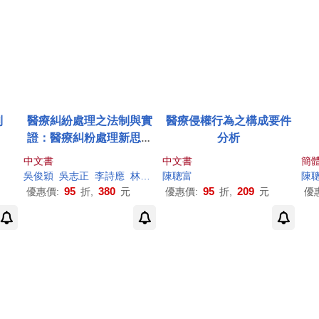
則
醫療糾紛處理之法制與實
醫療侵權行為之構成要件
證：醫療糾粉處理新思維
分析
(三)
中文書
中文書
簡
陳
啟垂
吳俊穎
陳聰
富
吳志正
李詩應
林東龍
陳聰
蔡秀男
富
郭書琴
陳永綺
陳琬渝
陳
陳
95
380
95
209
優惠價:
折,
元
優惠價:
折,
元
優