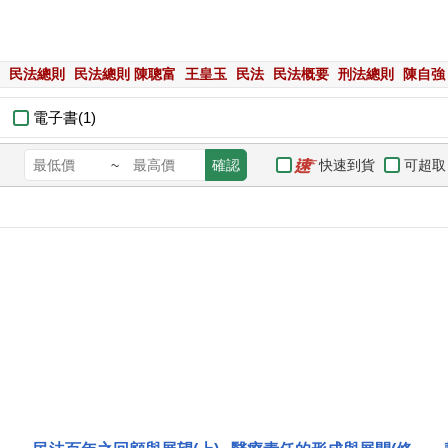
民法總則
民法總則 陳聰富
王皇玉
民法
民法概要
刑法總則
陳自強
電子書(1)
快速到貨
可超取
~
確認