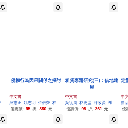
侵權行為因果關係之探討
租賃專題研究(三)：借地建
定
屋
中文書
中文書
中
林
吳志正
謝哲勝
姚志明
陳聰
富
張倍齊
林信和
吳從周
王千維
林更盛
詹森林
許政賢
陳聰
富
謝哲勝
黃立
曾
陳
95
380
95
361
優惠價:
折,
元
優惠價:
折,
元
優