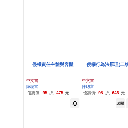
侵權責任主體與客體
侵權行為法原理(二版
中文書
中文書
陳聰
富
陳聰
富
95
475
95
646
優惠價:
折,
元
優惠價:
折,
元
試閱