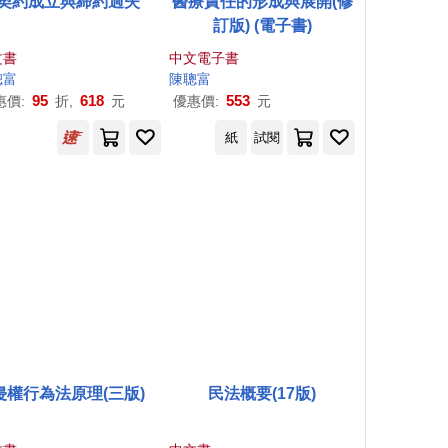
契約成立與締約過失
醫療責任的形成與展開(修
訂版) (電子書)
文書
中文電子書
聰
富
陳聰
陳聰
富
．顏佑紘．向明恩
富
王澤鑑
95
618
553
惠價:
折,
元
優惠價:
元
紙
試閱
侵權行為法原理(三版)
民法概要(17版)