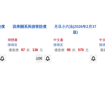
賠償
因果關系與損害賠償
月旦小六法(2026年2月37
版)
簡體書
中文書
中
陳聰
富
陳聰
富
陳
87
136
95
570
優惠價:
折,
元
優惠價:
折,
元
優
試閱