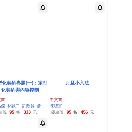
型化契約專題(一)：定型
月旦小六法
化契約與內容控制
文書
中文書
品傑
聰
富
林誠二
許政賢
詹森林
陳聰
謝哲勝
富
陳聰
富
黃立
95
333
95
456
惠價:
折,
元
優惠價:
折,
元