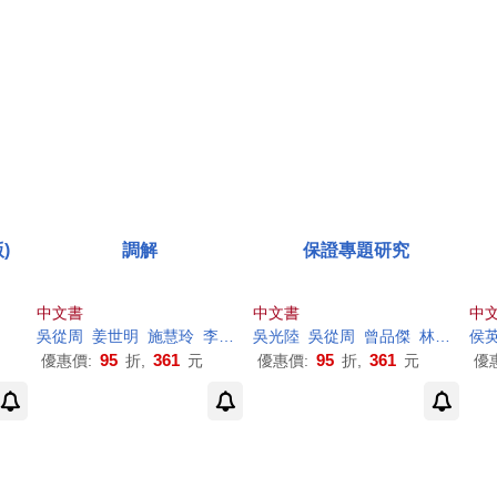
)
調解
保證專題研究
中文書
中文書
中
吳從周
姜世明
施慧玲
李詩應
吳光陸
林佳和
吳從周
蔡秀男
曾品傑
鄭津津
林誠二
陳永綺
侯
楊
陳
95
361
95
361
優惠價:
折,
元
優惠價:
折,
元
優