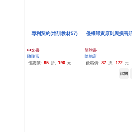
專利契約(培訓教材57)
侵權歸責原則與損害
中文書
簡體書
陳聰
富
陳聰
富
95
190
87
172
優惠價:
折,
元
優惠價:
折,
元
試閱