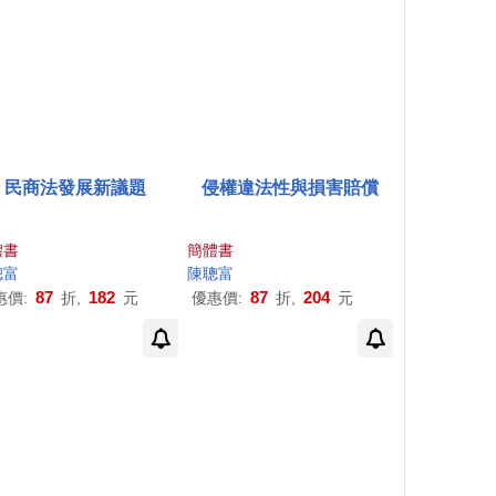
民商法發展新議題
侵權違法性與損害賠償
體書
簡體書
聰
聰
富
富
陳聰
富
87
182
87
204
惠價:
折,
元
優惠價:
折,
元