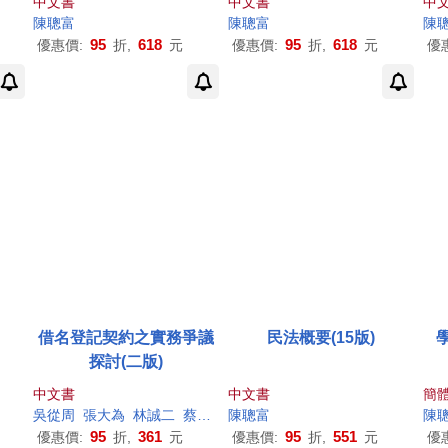
中文書
中文書
中
陳聰
富
陳聰
富
陳
95
618
95
618
優惠價:
折,
元
優惠價:
折,
元
優
借名登記契約之實務爭議
民法概要(15版)
探討(二版)
中文書
中文書
簡
吳從周
張大為
林誠二
蔡晶瑩
陳聰
詹森林
富
謝哲勝
邱玟惠
陳聰
富
陳
95
361
95
551
優惠價:
折,
元
優惠價:
折,
元
優