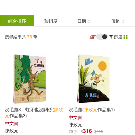
搜
尋
分類
綜合排序
熱銷度
日期
價格
(單選)
結
搜尋結果共
75
筆
篩選
圖書(57)
所有商品(75)
果
電子書(11)
有聲書(7)
篩
選
展開
作者
(可複選)
沒毛雞3：蛀牙也沒關係(
陳致
沒毛雞(
陳致元
作品集1)
陳致元(49)
周逸芬(13)
元
作品集3)
中文書
中文書
陳致元
316
陳致元
79 折
$
$
400
丹尼爾‧米契林斯基(4)