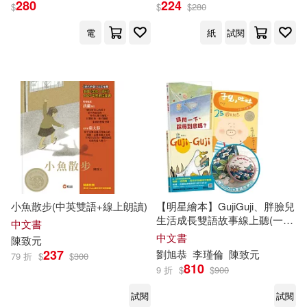
280
224
$
$
$
280
電
紙
試閱
小魚散步(中英雙語+線上朗讀)
【明星繪本】GujiGuji、胖臉兒
生活成長雙語故事線上聽(一套
中文書
三本)贈角色零錢收納包
中文書
陳致元
237
劉旭恭
李瑾倫
陳致元
79 折
$
$
300
810
9 折
$
$
900
試閱
試閱