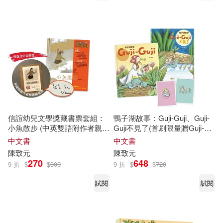
信誼幼兒文學獎藏書票套組：
鴨子湖故事：Guji-Guji、Guji-
小魚散步 (中英雙語附作者親簽
Guji不見了(首刷限量贈Guji-
藏書票QR Code線上朗讀)
Guji生日卡組)
中文書
中文書
陳致元
陳致元
270
648
9 折
$
$
300
9 折
$
$
720
試閱
試閱