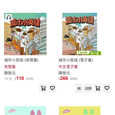
城市小英雄 (有聲書)
城市小英雄 (電子書)
有聲書
中文電子書
陳致元
陳致元
118
266
79 折
$
$
150
$
$
380
紙
試閱