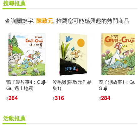
搜尋推薦
查詢關鍵字:
, 推薦您可能感興趣的熱門商品
陳致元
鴨子湖故事4：Guji-
沒毛雞(陳致元作品
鴨子湖故事1：Guji-
Guji遇上地震
集1)
Guji
284
316
284
$
$
$
活動推薦
重新設定
確認