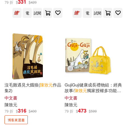
331
79 折
$
$
420
電
試閱
電
試閱
亞歷珊卓‧米契林斯卡(4)
展開
張麗雪(2)
李瑾倫(2)
出版社
(可複選)
溫碧珠(2)
蘇紹連(2)
親子天下(30)
和英(16)
Chen Chih-Yuan (陳致元)(1)
信誼基金出版社(12)
劉如桂(1)
劉旭恭(1)
沒毛雞遇見大餓狼(
陳致元
作品
GujiGuji健康成長禮物組：經典
集2)
故事/
陳致元
獨家授權多功能防
小天下(5)
明天出版社(4)
展開
水手提餐袋
中文書
中文書
曹俊彥(1)
曾傳輝(1)
陳致元
陳致元
三民(2)
上誼文化公司(2)
316
473
79 折
$
$
400
79 折
$
$
599
配送方式
(可複選)
曾陽晴(1)
潘娜西亞(1)
博客來選書
二匠文化(1)