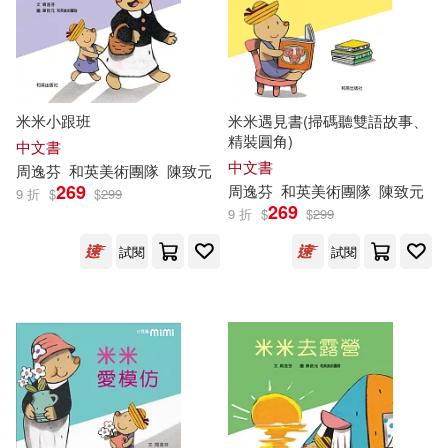
米米小跟班
米米遇見書(掃碼聽雙語故事、
精裝圓角)
中文書
中文書
周逸芬
和英美術團隊
陳致元
269
周逸芬
和英美術團隊
陳致元
9 折
$
$
299
269
9 折
$
$
299
試閱
試閱