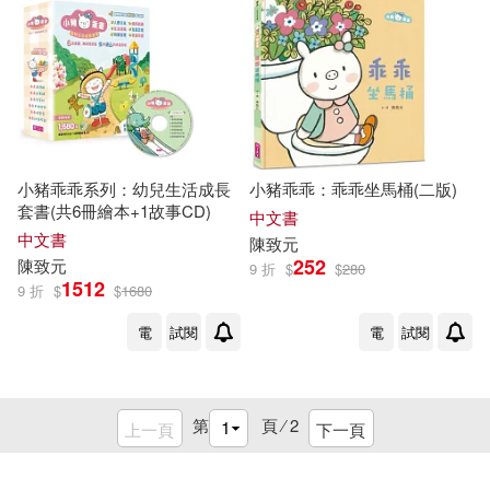
小豬乖乖系列：幼兒生活成長
小豬乖乖：乖乖坐馬桶(二版)
套書(共6冊繪本+1故事CD)
中文書
中文書
陳致元
252
陳致元
9 折
$
$
280
1512
9 折
$
$
1680
電
試閱
電
試閱
第
頁 ⁄
2
上一頁
下一頁