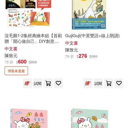
沒毛雞1-2集經典繪本組【首刷
GujiGuji(中英雙語+線上朗讀)
贈「開心做自己」DIY創意扮
中文書
裝大賽舞臺組】
中文書
陳致元
276
陳致元
79 折
$
$
350
600
75 折
$
$
800
博客來選書
試閱
試閱