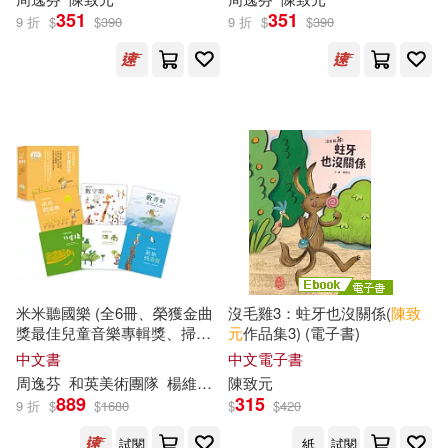
351
351
9 折
$
$
390
9 折
$
$
390
米米聽國樂 (全6冊、榮獲金曲
沒毛雞3：蛀牙也沒關係(
陳致
獎最佳兒童音樂專輯獎、掃碼
元
作品集3) (電子書)
聽26首兒歌與幽默祖孫對話)
中文書
中文電子書
周逸芬
和英美術團隊
楊維茹
田三勇
陳致元
陳致元
889
315
9 折
$
$
1680
$
$
420
試閱
紙
試閱