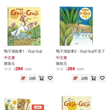
其他
(可複選)
現在可購買商品(54)
作者/演唱/譯/編/繪(74)
鴨子湖故事1：Guji-Guji
鴨子湖故事2：Guji-Guji不見了
價格
中文書
中文書
-
範圍
陳致元
陳致元
284
284
79 折
$
$
360
79 折
$
$
360
試閱
試閱