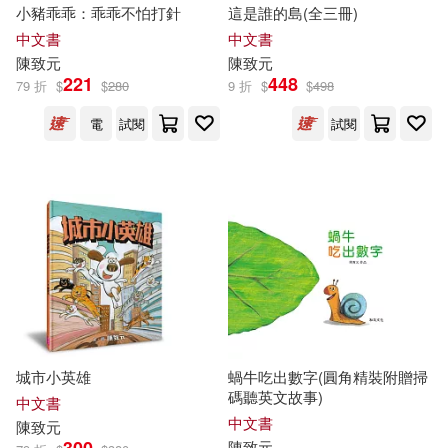
小豬乖乖：乖乖不怕打針
這是誰的島(全三冊)
中文書
中文書
陳致元
陳致元
221
448
79 折
$
$
280
9 折
$
$
498
電
試閱
試閱
城市小英雄
蝸牛吃出數字(圓角精裝附贈掃
碼聽英文故事)
中文書
中文書
陳致元
陳致元