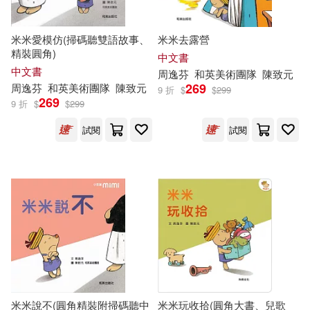
米米愛模仿(掃碼聽雙語故事、
米米去露營
精裝圓角)
中文書
中文書
周逸芬
和英美術團隊
陳致元
269
周逸芬
和英美術團隊
陳致元
9 折
$
$
299
269
9 折
$
$
299
試閱
試閱
米米說不(圓角精裝附掃碼聽中
米米玩收拾(圓角大書、兒歌