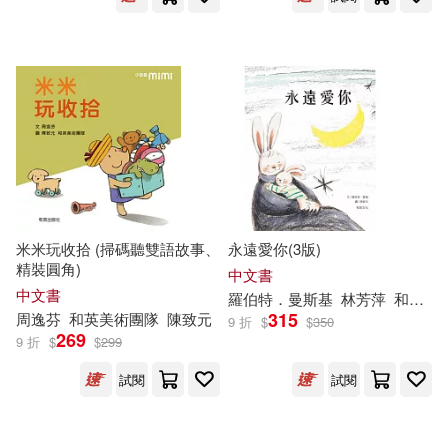
米米玩收拾 (掃碼聽雙語故事、
永遠愛你(3版)
精裝圓角)
中文書
中文書
羅伯特．曼斯基
林芳萍
和英美術團隊
315
周逸芬
和英美術團隊
陳致元
9 折
$
$
350
269
9 折
$
$
299
試閱
試閱