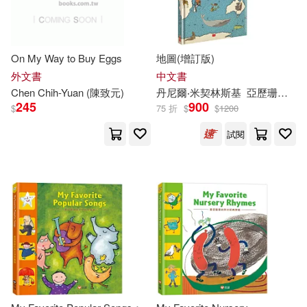
On My Way to Buy Eggs
地圖(增訂版)
外文書
中文書
Chen Chih-Yuan (
陳致元
)
丹尼爾‧米契林斯基
亞歷珊卓‧米契林斯卡
245
900
$
75 折
$
$
1200
試閱