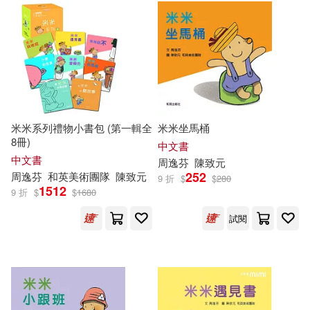
米米系列禮物小書包 (第一輯全
米米坐馬桶
8冊)
中文書
中文書
周逸芬
陳致元
252
周逸芬
和英美術團隊
陳致元
9 折
$
$
280
1512
9 折
$
$
1680
試閱