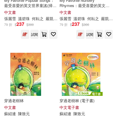
My Favorite Popular Songs：
My Favorite Nursery
最受喜愛的英文世界童謠(掃
Rhymes：最受喜愛的英文經
QR Code線上聽)
典歌謠(掃QR Code線上聽)
中文書
中文書
張麗雪
溫碧珠
何耘之
嚴凱信
李瑾倫
張麗雪
蘇阿麗
溫碧珠
陳致元
何耘之
顏薏芬
嚴凱信
237
237
79 折
$
$
300
79 折
$
$
300
試閱
試閱
穿過老樹林
穿過老樹林 (電子書)
中文書
中文電子書
蘇紹連
陳致元
蘇紹連
陳致元