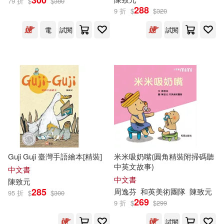
300
79 折
$
$
380
288
9 折
$
$
320
電
試閱
試閱
Guji Guji 臺灣手語繪本[精裝]
米米吸奶嘴(圓角精裝附掃碼聽
中英文故事)
中文書
中文書
陳致元
285
周逸芬
和英美術團隊
陳致元
95 折
$
$
300
269
9 折
$
$
299
試閱