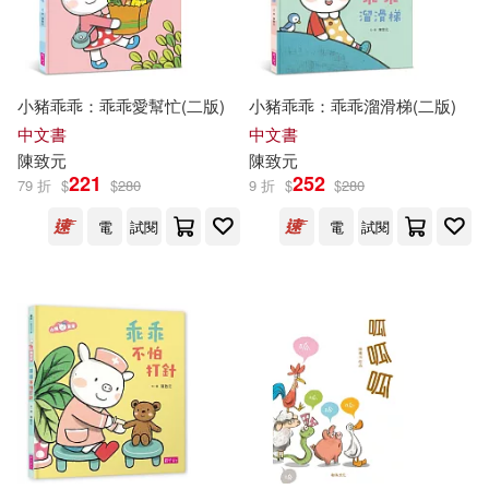
小豬乖乖：乖乖愛幫忙(二版)
小豬乖乖：乖乖溜滑梯(二版)
中文書
中文書
陳致元
陳致元
221
252
79 折
$
$
280
9 折
$
$
280
電
試閱
電
試閱