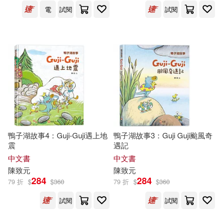
可超商取貨(54)
電
試閱
試閱
王金選(1)
羅伯特．曼斯基(1)
國立臺灣圖書館(1)
可海外宅配(57)
艾比蓋兒‧惠特利(1)
宗教文化出版社(1)
書林(1)
可港澳店取(44)
茉伊拉・巴特菲爾德(1)
可新加坡店取(44)
萬華國(1)
可菲律賓店取(44)
鴨子湖故事4：Guji-Guji遇上地
鴨子湖故事3：Guji Guji颱風奇
震
遇記
中文書
中文書
陳致元
陳致元
電子書
(可複選)
284
284
79 折
$
$
360
79 折
$
$
360
試閱
試閱
適合平板閱讀(11)