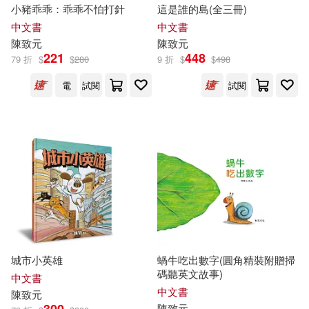
小豬乖乖：乖乖不怕打針
這是誰的島(全三冊)
中文書
中文書
陳致元
陳致元
221
448
79 折
$
$
280
9 折
$
$
498
電
試閱
試閱
城市小英雄
蝸牛吃出數字(圓角精裝附贈掃
碼聽英文故事)
中文書
中文書
陳致元
陳致元