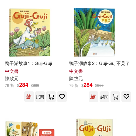
其他
(可複選)
現在可購買商品(53)
作者/演唱/譯/編/繪(74)
鴨子湖故事1：Guji-Guji
鴨子湖故事2：Guji-Guji不見了
價格
中文書
中文書
-
範圍
陳致元
陳致元
284
284
79 折
$
$
360
79 折
$
$
360
試閱
試閱