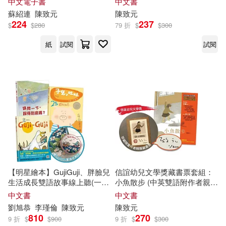
中文電子書
中文書
蘇紹連
陳致元
陳致元
224
237
$
$
280
79 折
$
$
300
紙
試閱
試閱
【明星繪本】GujiGuji、胖臉兒
信誼幼兒文學獎藏書票套組：
生活成長雙語故事線上聽(一套
小魚散步 (中英雙語附作者親簽
三本)贈角色零錢收納包
藏書票QR Code線上朗讀)
中文書
中文書
劉旭恭
李瑾倫
陳致元
陳致元
810
270
9 折
$
$
900
9 折
$
$
300