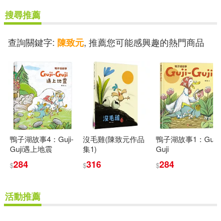
搜尋推薦
查詢關鍵字:
, 推薦您可能感興趣的熱門商品
陳致元
鴨子湖故事4：Guji-
沒毛雞(陳致元作品
鴨子湖故事1：Guji-
Guji遇上地震
集1)
Guji
284
316
284
$
$
$
活動推薦