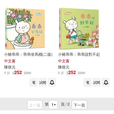
小豬乖乖：乖乖坐馬桶(二版)
小豬乖乖：乖乖說對不起
中文書
中文書
陳致元
陳致元
252
252
9 折
$
$
280
9 折
$
$
280
電
試閱
電
試閱
第
頁 ⁄
2
上一頁
下一頁