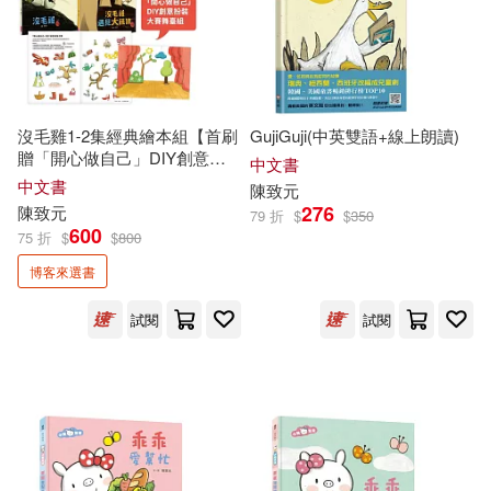
沒毛雞1-2集經典繪本組【首刷
GujiGuji(中英雙語+線上朗讀)
贈「開心做自己」DIY創意扮
中文書
裝大賽舞臺組】
中文書
陳致元
276
陳致元
79 折
$
$
350
600
75 折
$
$
800
博客來選書
試閱
試閱