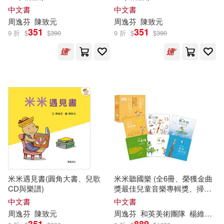
中文書
中文書
周逸芬
陳致元
周逸芬
陳致元
351
351
9 折
$
$
390
9 折
$
$
390
米米遇見書(圓角大書、兒歌
米米聽國樂 (全6冊、榮獲金曲
CD與樂譜)
獎最佳兒童音樂專輯獎、掃碼
聽26首兒歌與幽默祖孫對話)
中文書
中文書
周逸芬
陳致元
周逸芬
和英美術團隊
楊維茹
田