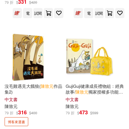
331
79 折
$
$
420
電
試閱
電
試閱
亞歷珊卓‧米契林斯卡(4)
展開
張麗雪(2)
李瑾倫(2)
出版社
(可複選)
溫碧珠(2)
蘇紹連(2)
親子天下(30)
和英(16)
Chen Chih-Yuan (陳致元)(1)
信誼基金出版社(12)
劉如桂(1)
劉旭恭(1)
沒毛雞遇見大餓狼(
陳致元
作品
GujiGuji健康成長禮物組：經典
集2)
故事/
陳致元
獨家授權多功能防
小天下(5)
明天出版社(4)
展開
水手提餐袋
中文書
中文書
曹俊彥(1)
曾傳輝(1)
陳致元
陳致元
三民(2)
上誼文化公司(2)
316
473
79 折
$
$
400
79 折
$
$
599
配送方式
(可複選)
曾陽晴(1)
潘娜西亞(1)
博客來選書
二匠文化(1)