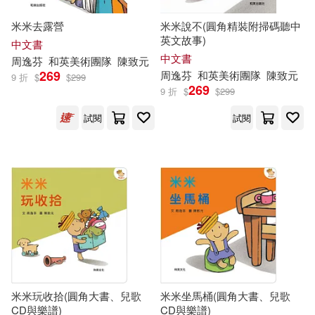
米米去露營
米米說不(圓角精裝附掃碼聽中
英文故事)
中文書
中文書
周逸芬
和英美術團隊
陳致元
269
周逸芬
和英美術團隊
陳致元
9 折
$
$
299
269
9 折
$
$
299
試閱
試閱
米米玩收拾(圓角大書、兒歌
米米坐馬桶(圓角大書、兒歌
CD與樂譜)
CD與樂譜)