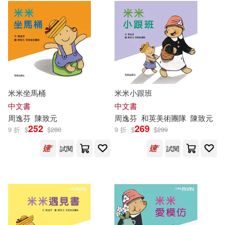
米米坐馬桶
米米小跟班
中文書
中文書
周逸芬
陳致元
周逸芬
和英美術團隊
陳致元
252
269
9 折
$
$
280
9 折
$
$
299
試閱
試閱