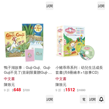
試閱
試閱
鴨子湖故事：Guji-Guji、Guji-
小豬乖乖系列：幼兒生活成長
Guji不見了(首刷限量贈Guji-
套書(共6冊繪本+1故事CD)
Guji生日卡組)
中文書
中文書
陳致元
陳致元
648
1512
9 折
$
$
720
9 折
$
$
1680
試閱
電
試閱