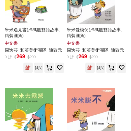
米米遇見書(掃碼聽雙語故事、
米米愛模仿(掃碼聽雙語故事、
精裝圓角)
精裝圓角)
中文書
中文書
周逸芬
和英美術團隊
陳致元
周逸芬
和英美術團隊
陳致元
269
269
9 折
$
$
299
9 折
$
$
299
試閱
試閱