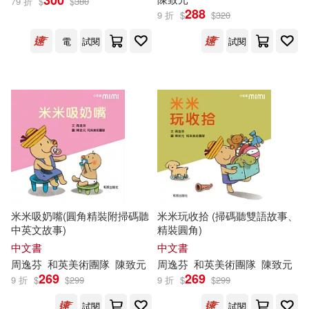
300
79 折
$
$
380
288
9 折
$
$
320
電
試閱
試閱
米米吸奶嘴(圓角精裝附掃碼聽
米米玩收拾 (掃碼聽雙語故事、
中英文故事)
精裝圓角)
中文書
中文書
周逸芬
和英美術團隊
陳致元
周逸芬
和英美術團隊
陳致元
269
269
9 折
$
$
299
9 折
$
$
299
試閱
試閱