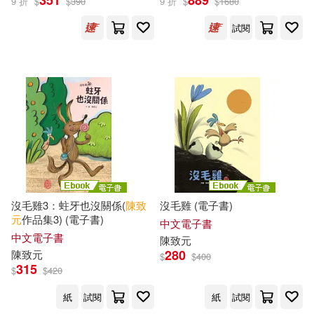
351
889
9 折
$
$
390
9 折
$
$
1680
試閱
沒毛雞3：蛀牙也沒關係(
陳致
沒毛雞 (電子書)
元
作品集3) (電子書)
中文電子書
中文電子書
陳致元
280
陳致元
$
$
400
315
$
$
420
紙
試閱
紙
試閱