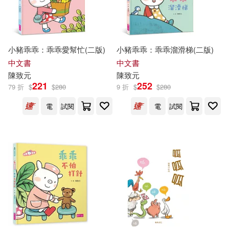
小豬乖乖：乖乖愛幫忙(二版)
小豬乖乖：乖乖溜滑梯(二版)
中文書
中文書
陳致元
陳致元
221
252
79 折
$
$
280
9 折
$
$
280
電
試閱
電
試閱