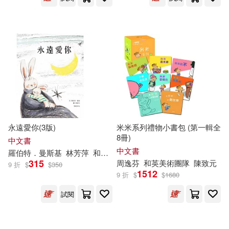
永遠愛你(3版)
米米系列禮物小書包 (第一輯全
8冊)
中文書
中文書
羅伯特．曼斯基
林芳萍
和英美術團隊
陳致元
315
周逸芬
和英美術團隊
陳致元
9 折
$
$
350
1512
9 折
$
$
1680
試閱