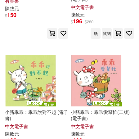
有聲書
中文電子書
陳致元
150
陳致元
$
196
$
$
280
紙
試閱
小豬乖乖：乖乖說對不起 (電子
小豬乖乖：乖乖愛幫忙(二版)
書)
(電子書)
中文電子書
中文電子書
陳致元
陳致元