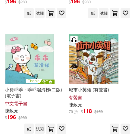
196
196
$
$
280
$
$
280
紙
試閱
紙
試閱
小豬乖乖：乖乖溜滑梯(二版)
城市小英雄 (有聲書)
(電子書)
有聲書
中文電子書
陳致元
118
陳致元
79 折
$
$
150
196
$
$
280
紙
試閱