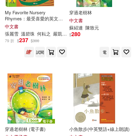
My Favorite Nursery
穿過老樹林
Rhymes：最受喜愛的英文經
中文書
典歌謠(掃QR Code線上聽)
中文書
蘇紹連
陳致元
280
張麗雪
溫碧珠
何耘之
嚴凱信
李瑾倫
林小杯
楊雅惠
蘇阿麗
$
237
79 折
$
$
300
試閱
電
穿過老樹林 (電子書)
小魚散步(中英雙語+線上朗讀)