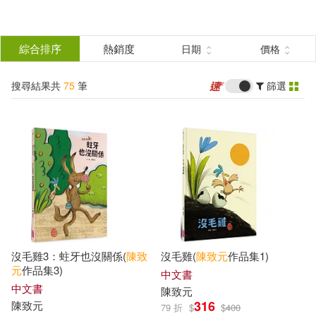
搜
尋
分類
綜合排序
熱銷度
日期
價格
(單選)
結
搜尋結果共
75
筆
篩選
圖書(57)
所有商品(75)
果
電子書(11)
有聲書(7)
篩
選
展開
作者
(可複選)
沒毛雞3：蛀牙也沒關係(
陳致
沒毛雞(
陳致元
作品集1)
陳致元(49)
周逸芬(13)
元
作品集3)
中文書
中文書
陳致元
316
陳致元
79 折
$
$
400
丹尼爾‧米契林斯基(4)