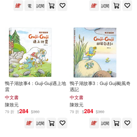
可超商取貨(54)
電
試閱
試閱
王金選(1)
羅伯特．曼斯基(1)
國立臺灣圖書館(1)
可海外宅配(57)
艾比蓋兒‧惠特利(1)
宗教文化出版社(1)
書林(1)
可港澳店取(44)
茉伊拉・巴特菲爾德(1)
可新加坡店取(44)
萬華國(1)
可菲律賓店取(44)
鴨子湖故事4：Guji-Guji遇上地
鴨子湖故事3：Guji Guji颱風奇
震
遇記
中文書
中文書
陳致元
陳致元
電子書
(可複選)
284
284
79 折
$
$
360
79 折
$
$
360
試閱
試閱
適合平板閱讀(11)