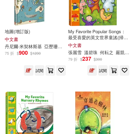
地圖(增訂版)
My Favorite Popular Songs：
最受喜愛的英文世界童謠(掃
中文書
QR Code線上聽)
中文書
丹尼爾‧米契林斯基
亞歷珊卓‧米契林斯卡
蔡菁芳
陳致元
陳音卉
900
張麗雪
溫碧珠
何耘之
嚴凱信
75 折
$
$
1200
237
79 折
$
$
300
試閱
試閱