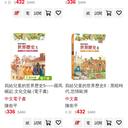
432
336
9 折
$
$
480
$
$
480
電
試閱
紙
試閱
寫給兒童的世界歷史5——羅馬
寫給兒童的世界歷史8：黑暗時
崛起.文化交融 (電子書)
代.悲情歐洲
中文電子書
中文書
陳衛平
陳衛平
336
432
$
$
480
9 折
$
$
480
紙
試閱
電
試閱