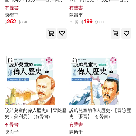
士(1865〜1923) (有聲書)
臺灣(1895〜1945) (有聲書)
有聲書
有聲書
陳衛平
陳衛平
252
199
$
$
360
79 折
$
$
360
說給兒童的偉人歷史8【冒險歷
說給兒童的偉人歷史7【冒險歷
史：蘇利曼】 (有聲書)
史：張騫】 (有聲書)
有聲書
有聲書
陳衛平
陳衛平