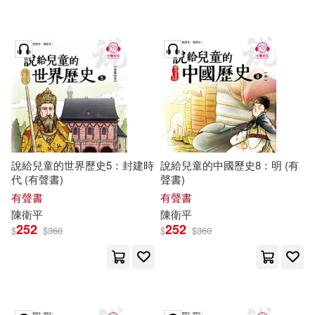
說給兒童的世界歷史5：封建時
說給兒童的中國歷史8：明 (有
代 (有聲書)
聲書)
有聲書
有聲書
陳衛平
陳衛平
252
252
$
$
360
$
$
360