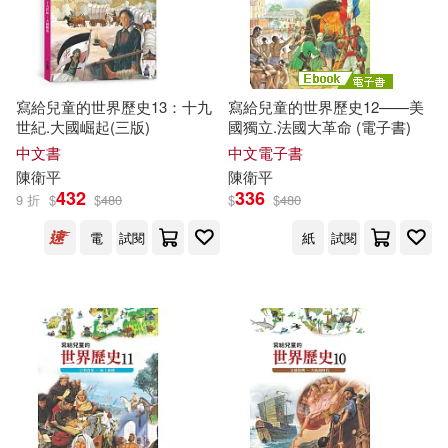
寫給兒童的世界歷史13：十九
寫給兒童的世界歷史12——美
世紀.大國崛起(三版)
國獨立.法國大革命 (電子書)
中文書
中文電子書
陳衛平
陳衛平
432
336
9 折
$
$
480
$
$
480
電
試閱
紙
試閱