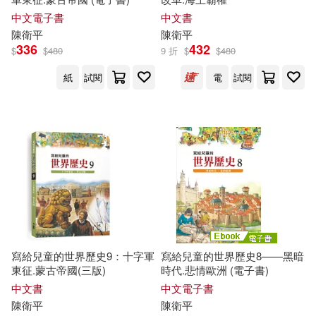
中文電子書
中文書
陳衛平
陳衛平
336
432
$
$
480
9 折
$
$
480
紙
試閱
電
試閱
寫給兒童的世界歷史9：十字軍
寫給兒童的世界歷史8——黑暗
東征.蒙古帝國(三版)
時代.悲情歐洲 (電子書)
中文書
中文電子書
陳衛平
陳衛平