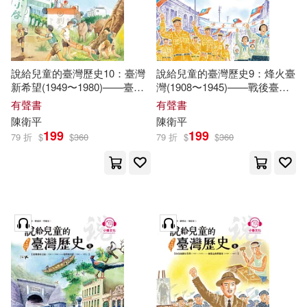
清華大學出版社(1)
科學出版社(1)
說給兒童的臺灣歷史10：臺灣
說給兒童的臺灣歷史9：烽火臺
新希望(1949〜1980)——臺灣
灣(1908〜1945)——戰後臺灣
華東師範大學出版社(1)
新世紀(1980〜) (有聲書)
(1945〜1960) (有聲書)
有聲書
有聲書
陳衛平
陳衛平
199
199
貴州人民出版社(1)
79 折
$
$
360
79 折
$
$
360
陽光出版社(1)
高等教育出版社(1)
齊魯書社(1)