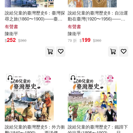
說給兒童的臺灣歷史6：臺灣探
說給兒童的臺灣歷史8：自治運
尋之旅(1860〜1900)——臺灣
動在臺灣(1920〜1956)——被
現代化(1880〜1895) (有聲書)
遺忘的藝術家(1920〜1947) (有
有聲書
有聲書
聲書)
陳衛平
陳衛平
252
199
$
$
360
79 折
$
$
360
說給兒童的臺灣歷史5：外力衝
說給兒童的臺灣歷史7：鐵蹄下
擊(1840〜1890)——西洋傳教
的抗爭(1895〜1902)——日據