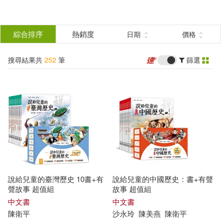
搜
尋
分類
綜合排序
熱銷度
日期
價格
(單選)
結
搜尋結果共
252
筆
篩選
圖書(103)
所有商品(252)
果
電子書(77)
有聲書(72)
篩
選
展開
作者
(可複選)
說給兒童的臺灣歷史 10書+有
說給兒童的中國歷史：書+有聲
陳衛平(211)
陳衛平等(16)
聲故事 超值組
故事 超值組
中文書
中文書
陳衛平
沙永玲
陳美燕
陳衛平
天衛文化編輯部(5)
沙永玲(5)