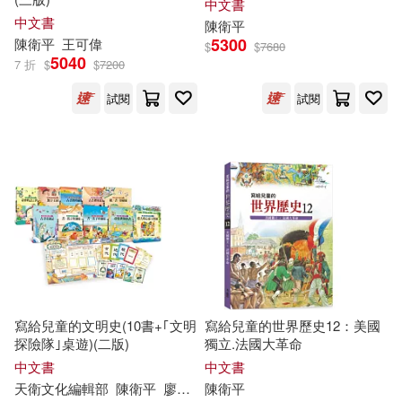
中文書
中文書
陳衛平
5300
陳衛平
王可偉
$
$
7680
5040
7 折
$
$
7200
試閱
試閱
寫給兒童的文明史(10書+｢文明
寫給兒童的世界歷史12：美國
探險隊｣桌遊)(二版)
獨立.法國大革命
中文書
中文書
天衛文化編輯部
陳衛平
廖篤誠
陳衛平
張文堯
張素卿
張麗真
徐建國