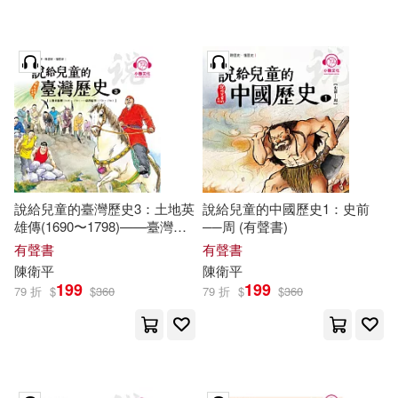
可超商取貨(101)
法蘭斯瓦茲‧歐布里‧依吉克(1)
上海人民出版社(2)
可海外宅配(103)
王錫琳，陳衛平，原秦英(1)
中國電力出版社(2)
可港澳店取(100)
陳美燕(1)
南京大學出版社(2)
可新加坡店取(100)
陳衛平 李春勇 著(1)
說給兒童的臺灣歷史3：土地英
說給兒童的中國歷史1：史前
廣西師範大學出版社(2)
雄傳(1690〜1798)——臺灣亂
──周 (有聲書)
可菲律賓店取(100)
事(1720〜1786) (有聲書)
陳衛平 編著(1)
陳衛平著(1)
有聲書
有聲書
經濟科學出版社(2)
陳衛平
陳衛平
199
199
79 折
$
$
360
79 折
$
$
360
陳衛平，侯鷹，王振波等(1)
電子書
(可複選)
上海古籍出版社(1)
陳衛平，李春勇著(1)
適合手機平板閱讀(33)
中國人民大學出版社(1)