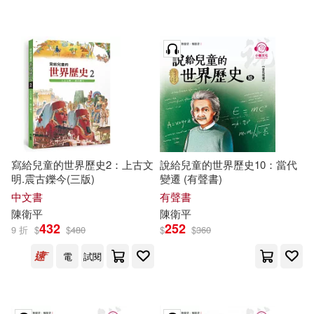
寫給兒童的世界歷史2：上古文
說給兒童的世界歷史10：當代
明.震古鑠今(三版)
變遷 (有聲書)
中文書
有聲書
陳衛平
陳衛平
432
252
9 折
$
$
480
$
$
360
電
試閱