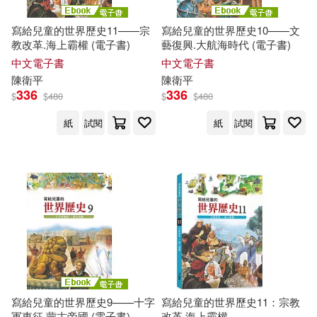
寫給兒童的世界歷史11——宗
寫給兒童的世界歷史10——文
教改革.海上霸權 (電子書)
藝復興.大航海時代 (電子書)
中文電子書
中文電子書
陳衛平
陳衛平
336
336
$
$
480
$
$
480
紙
試閱
紙
試閱
寫給兒童的世界歷史9——十字
寫給兒童的世界歷史11：宗教
軍東征.蒙古帝國 (電子書)
改革.海上霸權