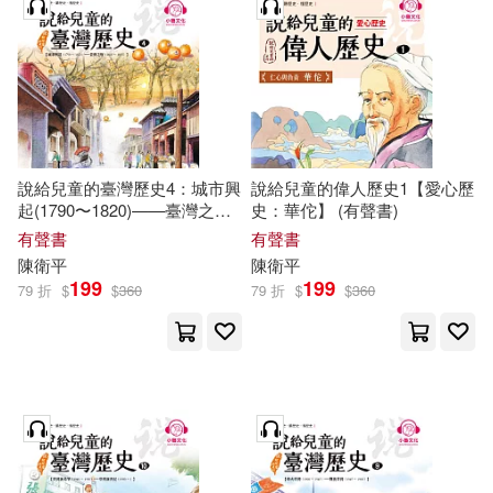
陳衛平，郁振華著(1)
適合平板閱讀(44)
中國農業出版社(1)
黛安．吉佛瑞(1)
人民日報出版社(1)
其他
(可複選)
，陳衛平主編(1)
人民衛生出版社(1)
說給兒童的臺灣歷史4：城市興
說給兒童的偉人歷史1【愛心歷
現在可購買商品(175)
起(1790〜1820)——臺灣之寶
史：華佗】 (有聲書)
(1840〜1885) (有聲書)
有聲書
有聲書
團結出版社(1)
作者/演唱/譯/編/繪(252)
陳衛平
陳衛平
199
199
79 折
$
$
360
79 折
$
$
360
天津科學技術出版社(1)
價格
-
範圍
山西科學技術出版社(1)
希望出版社(1)
桂冠(1)