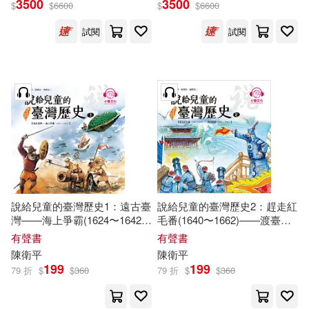
3500
3500
$
$
6600
$
$
6600
試閱
試閱
陳衛平（主編）(4)
展開
李申 陳衛平 主編(2)
出版社
(可複選)
陳衛平，沙永玲(2)
勞登著(1)
天衛文化(174)
孔祥智，鍾真，毛學峰，陳衛平
（主編）(1)
北京科學技術出版社(25)
戴安．吉佛瑞(1)
朱永官(1)
說給兒童的臺灣歷史1：遠古臺
說給兒童的臺灣歷史2：趕走紅
灣——海上爭霸(1624〜1642)
毛番(1640〜1662)——渡臺悲
新世界出版社(15)
展開
(有聲書)
歌(1662〜1700) (有聲書)
有聲書
有聲書
李玄 陳衛平 主編(1)
陳衛平
陳衛平
湖南少年兒童出版社(6)
199
199
79 折
$
$
360
79 折
$
$
360
配送方式
(可複選)
李申 陳衛平 主編(1)
小魯文化(5)