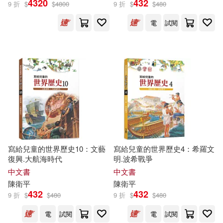
4320
432
9 折
$
$
4800
9 折
$
$
480
電
試閱
寫給兒童的世界歷史10：文藝
寫給兒童的世界歷史4：希羅文
復興.大航海時代
明.波希戰爭
中文書
中文書
陳衛平
陳衛平
432
432
9 折
$
$
480
9 折
$
$
480
電
試閱
電
試閱