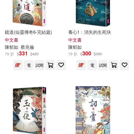
阿德蝸(2)
陳又津(2)
鏡道(仙靈傳奇6-完結篇)
養心1：消失的生死玦
陳郁如(Andrea Wang)(2)
中文書
中文書
陳
郁
如
蔡兆倫
陳
郁
如
陶樂蒂(2)
黃文輝(2)
331
300
79 折
$
$
420
79 折
$
$
380
電
試閱
電
試閱
何穎舒(1)
凱文．艾希頓(1)
劉欣怡(1)
卡洛琳‧科提斯(1)
印卡(1)
吳伊萍(1)
吳和銘(1)
吳姮(1)