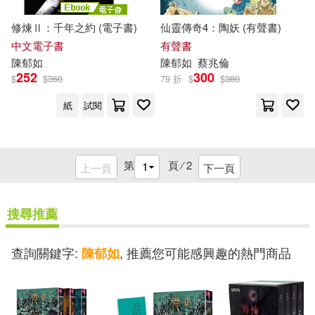
修煉Ⅱ：千年之約 (電子書)
仙靈傳奇4：陶妖 (有聲書)
中文電子書
有聲書
陳
郁
如
陳
郁
如
蔡兆倫
252
300
$
$
360
79 折
$
$
380
紙
試閱
第
頁 ⁄
2
上一頁
下一頁
搜尋推薦
查詢關鍵字:
, 推薦您可能感興趣的熱門商品
陳郁如