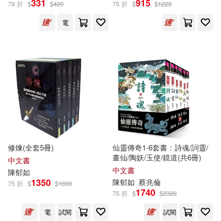
331
915
79 折
$
$
420
75 折
$
$
1220
電
冷言(4)
寵物先生(4)
展開
廖炳焜(4)
曹俊彥(4)
出版社
(可複選)
李鼎(4)
林世仁(4)
親子天下(47)
小兵(15)
王家珍(4)
王文華(4)
小麥田(11)
字畝文化(4)
管家琪(4)
蔡宜容(4)
修煉(全套5冊)
仙靈傳奇1-6套書：詩魂/詞靈/
畫仙/陶妖/玉使/鏡道(共6冊)
小魯文化(4)
聚光文創(4)
展開
中文書
中文書
陳
郁
如
許書寧(4)
許榮哲(4)
1350
陳
郁
如
蔡兆倫
75 折
$
$
1800
麥田(3)
常常生活文創(2)
1740
75 折
$
$
2320
配送方式
(可複選)
跳舞鯨魚(4)
郭瀞婷(4)
電
試閱
試閱
臉譜(2)