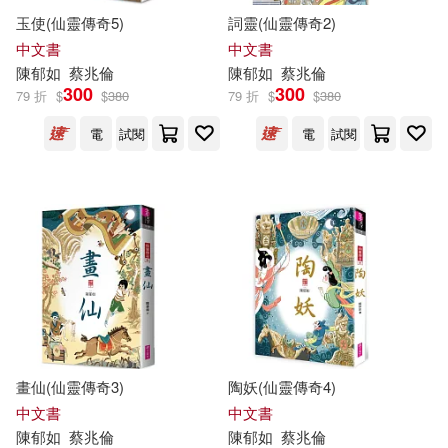
玉使(仙靈傳奇5)
詞靈(仙靈傳奇2)
吳恩瑋(1)
吳玟嶸(1)
中文書
中文書
陳
郁
如
蔡兆倫
陳
郁
如
蔡兆倫
300
300
吳軒宇(1)
吳靜玲(1)
79 折
$
$
380
79 折
$
$
380
電
試閱
電
試閱
呂怡青(1)
呂泓潁(1)
周伯翰(1)
周思(1)
子 魚(1)
宋如瑜、許詩聆、張瑋庭、陳郁
茹、龍沛名、蔡欣娟(1)
畫仙(仙靈傳奇3)
陶妖(仙靈傳奇4)
宋思穎(1)
宋祖慈(1)
中文書
中文書
陳
郁
如
蔡兆倫
陳
郁
如
蔡兆倫