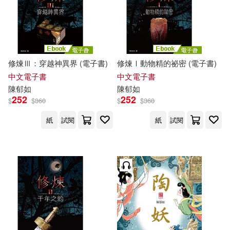
修煉Ⅲ：穿越神異界 (電子書)
修煉Ⅰ動物精的祕密 (電子書)
中文電子書
中文電子書
陳
郁
如
陳
郁
如
252
252
$
$
360
$
$
360
紙
試閱
紙
試閱