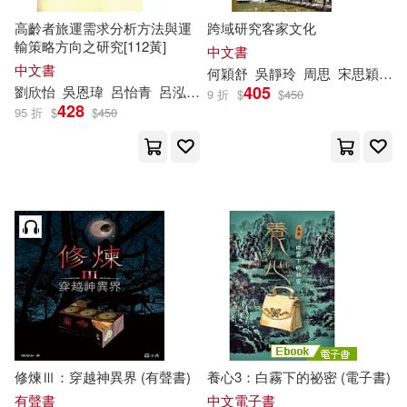
高齡者旅運需求分析方法與運
跨域研究客家文化
輸策略方向之研究[112黃]
中文書
中文書
何穎舒
吳靜玲
周思
宋思穎
張
405
劉欣怡
吳恩瑋
呂怡青
呂泓潁
張勝雄
張舜淵
李德全
李昱霖
9 折
$
$
450
428
95 折
$
$
450
修煉Ⅲ：穿越神異界 (有聲書)
養心3：白霧下的祕密 (電子書)
有聲書
中文電子書