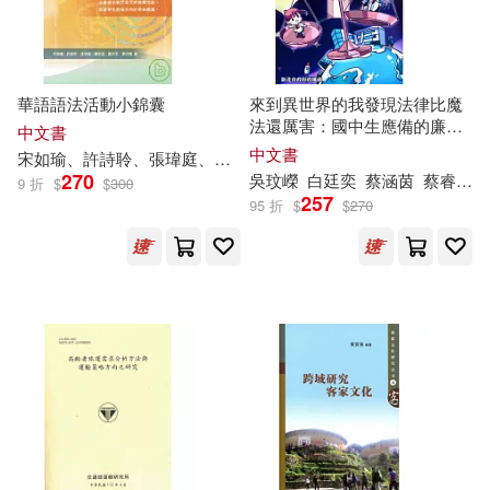
華語語法活動小錦囊
來到異世界的我發現法律比魔
法還厲害：國中生應備的廉潔
中文書
誠信法律觀念
中文書
宋
如
瑜、許詩聆、張瑋庭、
陳
郁
茹、龍沛名、蔡欣娟
270
吳玟嶸
白廷奕
蔡涵茵
蔡睿璁
9 折
$
$
300
257
95 折
$
$
270