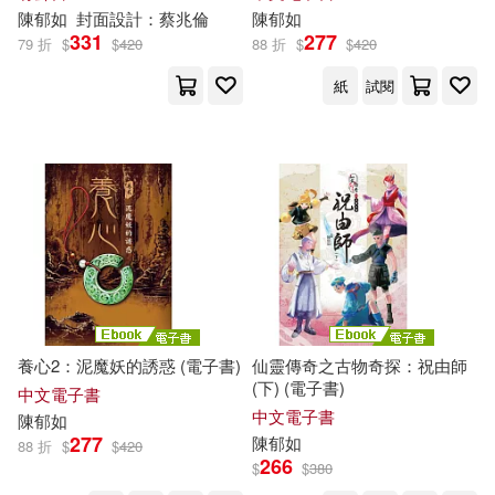
陳
郁
如
封面設計：蔡兆倫
陳
郁
如
331
277
79 折
$
$
420
88 折
$
$
420
紙
試閱
養心2：泥魔妖的誘惑 (電子書)
仙靈傳奇之古物奇探：祝由師
(下) (電子書)
中文電子書
中文電子書
陳
郁
如
277
陳
郁
如
88 折
$
$
420
266
$
$
380