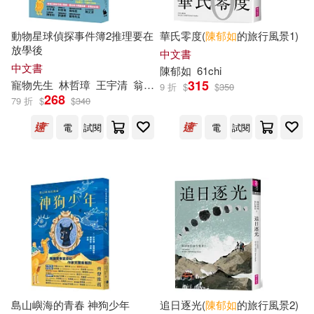
薑雨葳(1)
蘇郁涵(1)
動物星球偵探事件簿2推理要在
華氏零度(
陳
郁
如
的旅行風景1)
許宏瑋(1)
許文豪(1)
放學後
中文書
中文書
陳
郁
如
61chi
315
寵物先生
林哲璋
王宇清
翁裕庭
郭瀞婷
陳
又津
陳
郁
如
九子
9 折
$
$
350
許楚君(1)
謝孟良(1)
268
79 折
$
$
340
電
試閱
電
試閱
賴鬱如(1)
趙如璽(1)
鄒敦伶(1)
鄭瑞崙(1)
鄭貴中(1)
鍾易詩(1)
陳亦明(1)
陳寬育(1)
陳春龍(1)
陳月端(1)
島山嶼海的青春 神狗少年
追日逐光(
陳
郁
如
的旅行風景2)