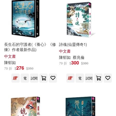
陳木城(3)
陳素宜(3)
適合平板閱讀(3)
秋雨文化(1)
黃基博(3)
黃海(3)
財團法人臺灣生活美學基金會(1)
其他
(可複選)
劉伯樂(2)
劉旭恭(2)
韋伯(1)
長生石的守護者(《養心》《修
詩魂(仙靈傳奇1)
現在可購買商品(79)
煉》作者最新作品)
唐幼馨(2)
林武憲(2)
中文書
中文書
陳
郁
如
蔡兆倫
作者/演唱/譯/編/繪(89)
300
陳
郁
如
79 折
$
$
380
王洛夫(2)
童嘉(2)
276
79 折
$
$
350
價格
-
電
試閱
電
試閱
範圍
羅伊克．博拉許(2)
翁裕庭(2)
翁裕庭（黃羅）(2)
蔡淑媖(2)
謝博明Robert Schafer(2)