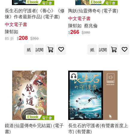
長生石的守護者(《養心》《修
陶妖(仙靈傳奇4) (電子書)
煉》作者最新作品) (電子書)
中文電子書
中文電子書
陳
郁
如
蔡兆倫
266
陳
郁
如
$
$
380
208
85 折
$
$
350
紙
試閱
紙
試閱
鏡道(仙靈傳奇6-完結篇) (電子
長生石的守護者(有聲書首度上
書)
市) (有聲書)