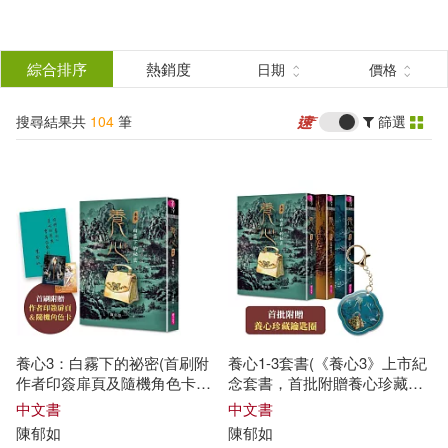
搜
尋
分類
綜合排序
熱銷度
日期
價格
(單選)
結
搜尋結果共
104
筆
篩選
圖書(64)
所有商品(104)
果
電子書(28)
有聲書(12)
篩
選
展開
作者
(可複選)
養心3：白霧下的祕密(首刷附
養心1-3套書(《養心3》上市紀
陳郁如(83)
王宇清(7)
作者印簽扉頁及隨機角色卡，
念套書，首批附贈養心珍藏鑰
共兩款)
匙圈)
中文書
中文書
陳
郁
如
陳
郁
如
林哲璋(6)
傅林統(4)