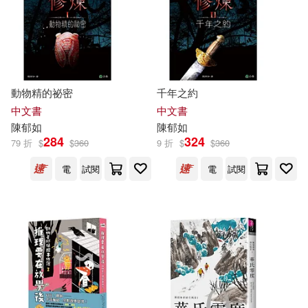
石冰若(1)
程琛(1)
童 嘉(1)
羅倫斯‧保利(1)
動物精的祕密
千年之約
羅玲郁(1)
艾蜜莉．詹金斯(1)
中文書
中文書
陳
郁
如
陳
郁
如
284
324
79 折
$
$
360
9 折
$
$
360
莊偉慈(1)
莊曜隸(1)
電
試閱
電
試閱
葛孟靈(1)
蔡涵如(1)
蔡涵茵(1)
蔡淑瑛(1)
蔡睿璁(1)
蔣志宗(1)