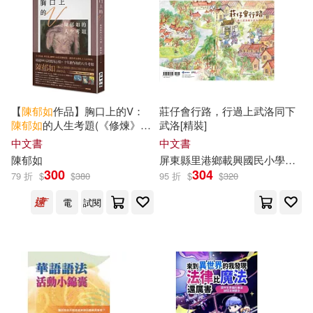
【
陳
郁
如
作品】胸口上的V：
莊仔會行路，行過上武洛同下
陳
郁
如
的人生考題(《修煉》
武洛[精裝]
《長生石的守護者》作者獻給
中文書
中文書
所有掙扎之人的祝福)
陳
郁
如
屏東縣里港鄉載興國民小學，李秉穆，李宏文，吳育仲，鐘惠齡，吳鑑?，陳怡
300
304
79 折
$
$
380
95 折
$
$
320
電
試閱