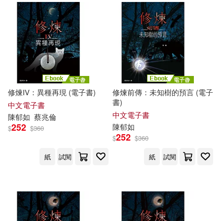
修煉IV：異種再現 (電子書)
修煉前傳：未知樹的預言 (電子
書)
中文電子書
中文電子書
陳
郁
如
蔡兆倫
252
陳
郁
如
$
$
360
252
$
$
360
紙
試閱
紙
試閱