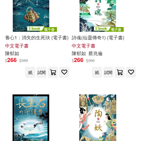
養心1：消失的生死玦 (電子書)
詩魂(仙靈傳奇1) (電子書)
中文電子書
中文電子書
陳
郁
如
陳
郁
如
蔡兆倫
266
266
$
$
380
$
$
380
紙
試閱
紙
試閱