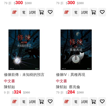
屏東縣里港鄉載興國民小學，李秉
300
300
79 折
$
$
380
79 折
$
$
380
穆，李宏文，吳育仲，鐘惠齡，吳
鑑?，陳怡如，黃珮涵，徐子佑，胡
電
試閱
電
試閱
晏瑜，陳宥瑀，馮郁玫，簡欣霓，
陳湲玖(1)
張倍瑜(1)
張勝雄(1)
張舜淵(1)
張鴻曉(1)
曹文軒(1)
朱雅雯(1)
修煉前傳：未知樹的預言
修煉IV：異種再現
李德全(1)
李昱霖(1)
中文書
中文書
陳
郁
如
陳
郁
如
蔡兆倫
324
284
李桐豪(1)
李淑如(1)
9 折
$
$
360
79 折
$
$
360
電
試閱
電
試閱
李美金(1)
楊幼文(1)