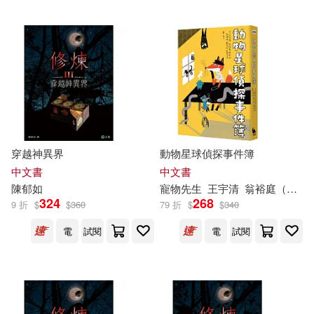
楊有德(1)
樂宸豪(1)
武琦(1)
江佩珊(1)
江宜蓁(1)
汪達‧佳谷(1)
穿越神異界
動物星球偵探事件簿
沈柏逸(1)
游聖佳(1)
中文書
中文書
陳
郁
如
寵物先生
王宇清
翁裕庭（黃羅）
324
268
王劭暐(1)
王楠(1)
9 折
$
$
360
79 折
$
$
340
電
試閱
電
試閱
王欣翮(1)
王聖閎(1)
白廷奕(1)
盧郁佳作.(1)