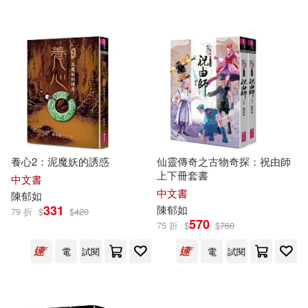
可超商取貨(64)
鄭宗弦(4)
劉思源(3)
上海社會科學院出版社(1)
可海外宅配(64)
子魚(3)
岑澎維(3)
中國少年兒童出版社(1)
可港澳店取(55)
施養慧(3)
李光福(3)
五南(1)
交通部運輸研究所(1)
可新加坡店取(62)
林玫伶(3)
桂文亞(3)
養心2：泥魔妖的誘惑
仙靈傳奇之古物奇探：祝由師
八方(1)
上下冊套書
可菲律賓店取(62)
中文書
洪淑苓(3)
王春子(3)
中文書
陳
郁
如
屏東縣政府客家事務處(1)
331
陳
郁
如
79 折
$
$
420
570
75 折
$
$
760
石麗蓉(3)
鄒敦怜(3)
電子書
(可複選)
新北市政府政風處(1)
電
試閱
電
試閱
鄭丞鈞(3)
陳景聰(3)
適合手機平板閱讀(25)
時報出版(1)
秀威資訊(1)