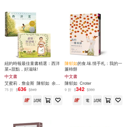
紐約時報最佳童書精選：西洋
陳
郁
如
的食.味.情手札：我的一
菜+甜點，好滋味!
簾柿餅
中文書
中文書
艾蜜莉．詹金斯
陳
郁
如
余治瑩
陳
歐玲瀞
郁
如
Croter
蘇菲．布雷克爾（Sophie B
636
342
75 折
$
$
849
9 折
$
$
380
試閱
電
試閱