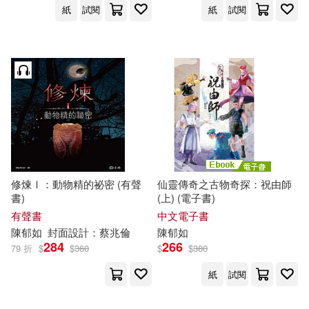
紙
試閱
紙
試閱
修煉Ⅰ：動物精的祕密 (有聲
仙靈傳奇之古物奇探：祝由師
書)
(上) (電子書)
有聲書
中文電子書
陳
郁
如
封面設計：蔡兆倫
陳
郁
如
284
266
79 折
$
$
360
$
$
380
紙
試閱