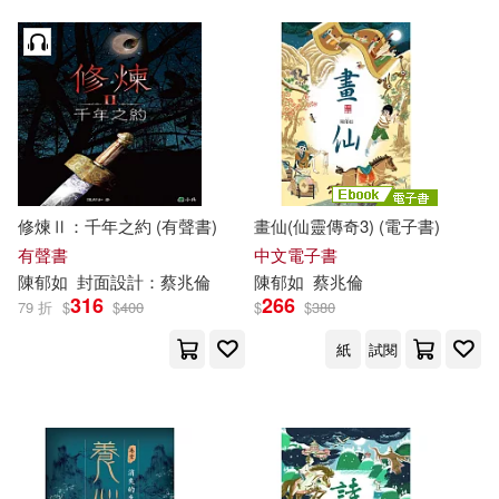
修煉Ⅱ：千年之約 (有聲書)
畫仙(仙靈傳奇3) (電子書)
有聲書
中文電子書
陳
郁
如
封面設計：蔡兆倫
陳
郁
如
蔡兆倫
316
266
79 折
$
$
400
$
$
380
紙
試閱