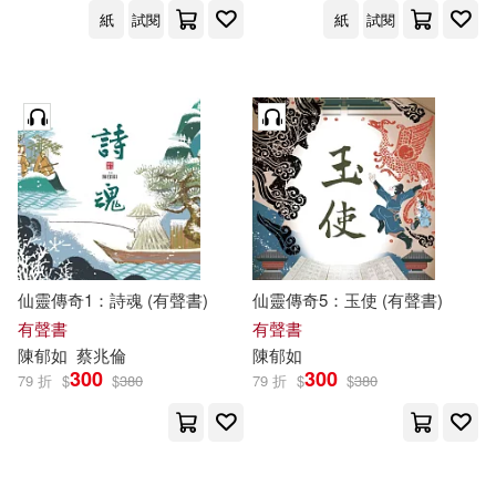
紙
試閱
紙
試閱
仙靈傳奇1：詩魂 (有聲書)
仙靈傳奇5：玉使 (有聲書)
有聲書
有聲書
陳
郁
如
蔡兆倫
陳
郁
如
300
300
79 折
$
$
380
79 折
$
$
380