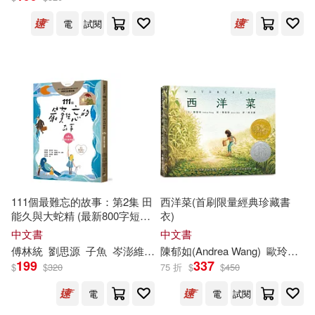
黃國川(1)
黃賢強(1)
電
試閱
黃郁欽(1)
黃郁真(1)
黃鋒榮(1)
（日）卡娜·烏爾巴諾維奇(1)
（美）陳郁如(1)
111個最難忘的故事：第2集 田
西洋菜(首刷限量經典珍藏書
能久與大蛇精 (最新800字短篇
衣)
（美）陳郁如（著），（美）廉惠
故事) 四十位臺灣兒童文學作家
中文書
中文書
媛（繪）(1)
跨世代故事採集 聯手鉅獻
傅林統
劉思源
子魚
岑澎維
廖炳焜
陳
郁
如
施養慧
(Andrea Wang)
曹俊彥
林世仁
歐玲瀞
林
陳
199
337
$
$
320
75 折
$
$
450
電
電
試閱