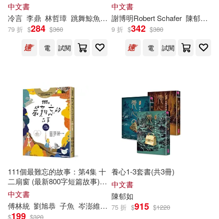
中文書
中文書
冷言
李鼎
林哲璋
跳舞鯨魚
陳
郁
謝博明Robert Schafer
如
Hui
陳
郁
如
61
陳淩子(1)
陳玟如(1)
284
342
79 折
$
$
360
9 折
$
$
380
電
試閱
電
試閱
陳玠宇(1)
陳菀蕙(1)
陳郁如（Andrea Wang）(1)
陳郁如（Yuju Chen）(1)
陳錦昇(1)
雷天宇(1)
111個最難忘的故事：第4集 十
養心1-3套書(共3冊)
顏夜明(1)
魯忠軒(1)
二扇窗 (最新800字短篇故事)
中文書
四十位臺灣兒童文學作家 跨世
中文書
陳
郁
如
代故事採集 聯手鉅獻
黃偉銘(1)
黃又文(1)
915
傅林統
劉旭恭
子魚
岑澎維
廖炳焜
曹俊彥
李光福
林世仁
林
75 折
$
$
1220
199
$
$
320