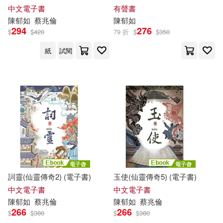
中文電子書
有聲書
陳
郁
如
蔡兆倫
陳
郁
如
294
276
$
$
420
79 折
$
$
350
紙
試閱
詞靈(仙靈傳奇2) (電子書)
玉使(仙靈傳奇5) (電子書)
中文電子書
中文電子書
陳
郁
如
蔡兆倫
陳
郁
如
蔡兆倫
266
266
$
$
380
$
$
380