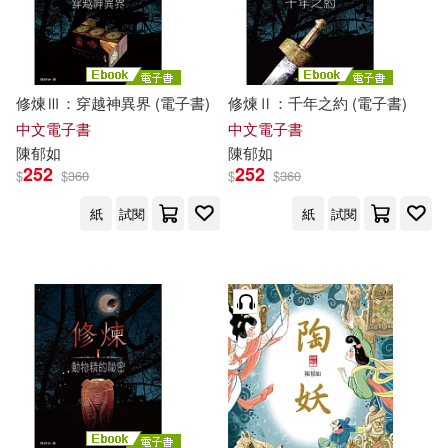
修煉Ⅲ：穿越神異界 (電子書)
修煉Ⅱ：千年之約 (電子書)
中文電子書
中文電子書
陳
郁
如
陳
郁
如
252
252
$
$
360
$
$
360
紙
試閱
紙
試閱