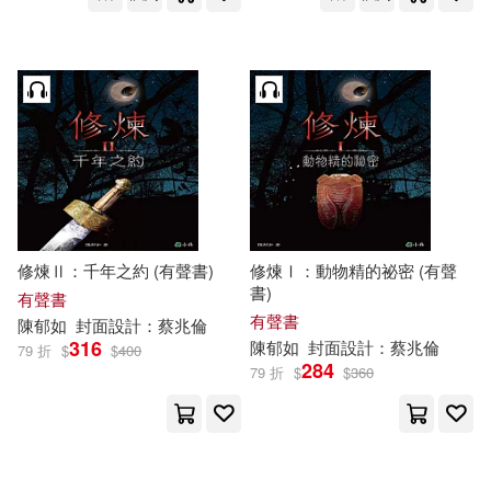
修煉Ⅱ：千年之約 (有聲書)
修煉Ⅰ：動物精的祕密 (有聲
書)
有聲書
有聲書
陳
郁
如
封面設計：蔡兆倫
316
陳
郁
如
封面設計：蔡兆倫
79 折
$
$
400
284
79 折
$
$
360