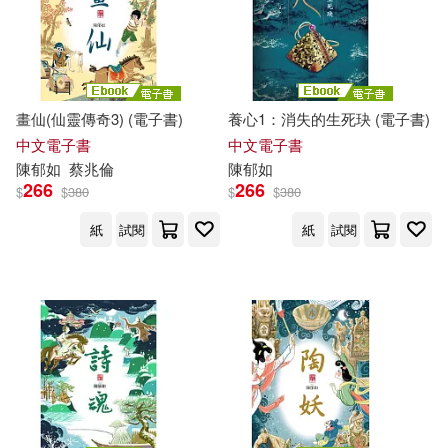
畫仙(仙靈傳奇3) (電子書)
養心1：消失的生死玦 (電子書)
中文電子書
中文電子書
陳
郁
如
蔡兆倫
陳
郁
如
266
266
$
$
380
$
$
380
紙
試閱
紙
試閱