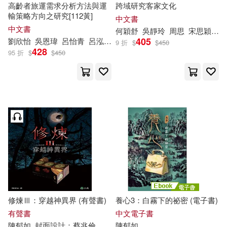
高齡者旅運需求分析方法與運
跨域研究客家文化
輸策略方向之研究[112黃]
中文書
中文書
何穎舒
吳靜玲
周思
宋思穎
張
405
劉欣怡
吳恩瑋
呂怡青
呂泓潁
張勝雄
張舜淵
李德全
李昱霖
9 折
$
$
450
428
95 折
$
$
450
修煉Ⅲ：穿越神異界 (有聲書)
養心3：白霧下的祕密 (電子書)
有聲書
中文電子書
陳
郁
如
封面設計：蔡兆倫
陳
郁
如