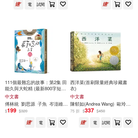
電
試閱
黃國川(1)
黃賢強(1)
黃郁欽(1)
黃郁真(1)
黃鋒榮(1)
（日）卡娜·烏爾巴諾維奇(1)
111個最難忘的故事：第2集 田
西洋菜(首刷限量經典珍藏書
（美）陳郁如(1)
能久與大蛇精 (最新800字短篇
衣)
故事) 四十位臺灣兒童文學作家
中文書
中文書
（美）陳郁如（著），（美）廉惠
跨世代故事採集 聯手鉅獻
傅林統
劉思源
子魚
岑澎維
廖炳焜
陳
郁
如
施養慧
(Andrea Wang)
曹俊彥
林世仁
歐玲瀞
林
陳
媛（繪）(1)
199
337
$
$
320
75 折
$
$
450
電
電
試閱