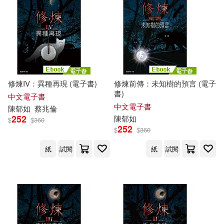
修煉IV：異種再現 (電子書)
修煉前傳：未知樹的預言 (電子
書)
中文電子書
中文電子書
陳
郁
如
蔡兆倫
252
陳
郁
如
$
$
360
252
$
$
360
紙
試閱
紙
試閱