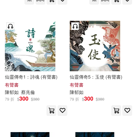
仙靈傳奇1：詩魂 (有聲書)
仙靈傳奇5：玉使 (有聲書)
有聲書
有聲書
陳
郁
如
蔡兆倫
陳
郁
如
300
300
79 折
$
$
380
79 折
$
$
380