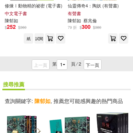
修煉Ⅰ動物精的祕密 (電子書)
仙靈傳奇4：陶妖 (有聲書)
中文電子書
有聲書
陳
郁
如
陳
郁
如
蔡兆倫
252
300
$
$
360
79 折
$
$
380
紙
試閱
第
頁 ⁄
2
上一頁
下一頁
搜尋推薦
查詢關鍵字:
, 推薦您可能感興趣的熱門商品
陳郁如