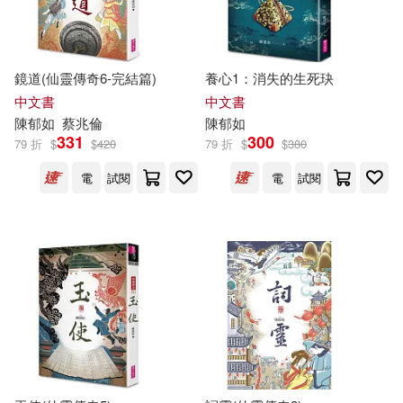
阿德蝸(2)
陳又津(2)
鏡道(仙靈傳奇6-完結篇)
養心1：消失的生死玦
中文書
中文書
陳郁如(Andrea Wang)(2)
陳
郁
如
蔡兆倫
陳
郁
如
331
300
79 折
$
$
420
79 折
$
$
380
陶樂蒂(2)
黃文輝(2)
電
試閱
電
試閱
何穎舒(1)
凱文．艾希頓(1)
劉欣怡(1)
卡洛琳‧科提斯(1)
印卡(1)
吳伊萍(1)
吳和銘(1)
吳姮(1)