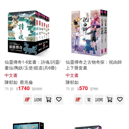
可超商取貨(64)
鄭宗弦(4)
劉思源(3)
上海社會科學院出版社(1)
可海外宅配(64)
子魚(3)
岑澎維(3)
中國少年兒童出版社(1)
可港澳店取(55)
施養慧(3)
李光福(3)
五南(1)
交通部運輸研究所(1)
可新加坡店取(62)
仙靈傳奇1-6套書：詩魂/詞靈/
仙靈傳奇之古物奇探：祝由師
林玫伶(3)
桂文亞(3)
畫仙/陶妖/玉使/鏡道(共6冊)
上下冊套書
八方(1)
可菲律賓店取(62)
中文書
中文書
洪淑苓(3)
王春子(3)
陳
郁
如
蔡兆倫
陳
郁
如
屏東縣政府客家事務處(1)
1740
570
75 折
$
$
2320
75 折
$
$
760
石麗蓉(3)
鄒敦怜(3)
電子書
試閱
電
試閱
(可複選)
新北市政府政風處(1)
鄭丞鈞(3)
陳景聰(3)
適合手機平板閱讀(25)
時報出版(1)
秀威資訊(1)