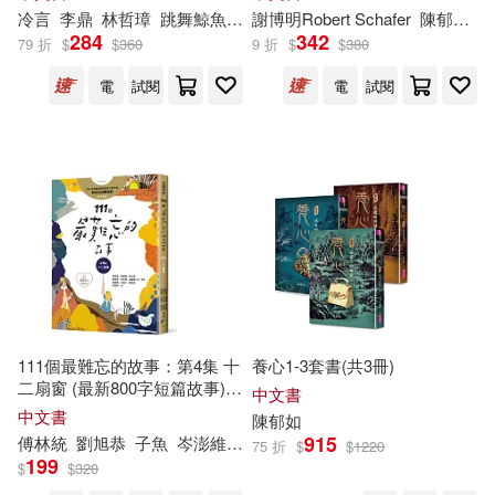
冷言
李鼎
林哲璋
跳舞鯨魚
陳
郁
謝博明Robert Schafer
如
Hui
陳
郁
如
61
284
342
79 折
$
$
360
9 折
$
$
380
陳淩子(1)
陳玟如(1)
電
試閱
電
試閱
陳玠宇(1)
陳菀蕙(1)
陳郁如（Andrea Wang）(1)
陳郁如（Yuju Chen）(1)
陳錦昇(1)
雷天宇(1)
111個最難忘的故事：第4集 十
養心1-3套書(共3冊)
二扇窗 (最新800字短篇故事)
顏夜明(1)
魯忠軒(1)
中文書
四十位臺灣兒童文學作家 跨世
中文書
陳
郁
如
代故事採集 聯手鉅獻
915
傅林統
劉旭恭
子魚
岑澎維
廖炳焜
曹俊彥
李光福
林世仁
林
75 折
$
$
1220
黃偉銘(1)
黃又文(1)
199
$
$
320