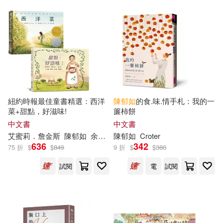
紐約時報最佳童書精選：西洋
陳
郁
如
的食.味.情手札：我的一
菜+甜點，好滋味!
簾柿餅
中文書
中文書
艾蜜莉．詹金斯
陳
郁
如
余治瑩
陳
歐玲瀞
郁
如
Croter
蘇菲．布雷克爾（Sophie B
636
342
75 折
$
$
849
9 折
$
$
380
試閱
電
試閱