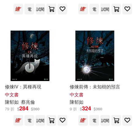
屏東縣里港鄉載興國民小學，李秉
穆，李宏文，吳育仲，鐘惠齡，吳
電
試閱
電
試閱
鑑?，陳怡如，黃珮涵，徐子佑，胡
晏瑜，陳宥瑀，馮郁玫，簡欣霓，
陳湲玖(1)
張倍瑜(1)
張勝雄(1)
張舜淵(1)
張鴻曉(1)
曹文軒(1)
朱雅雯(1)
修煉IV：異種再現
修煉前傳：未知樹的預言
中文書
中文書
李德全(1)
李昱霖(1)
陳
郁
如
蔡兆倫
陳
郁
如
284
324
79 折
$
$
360
9 折
$
$
360
李桐豪(1)
李淑如(1)
電
試閱
電
試閱
李美金(1)
楊幼文(1)