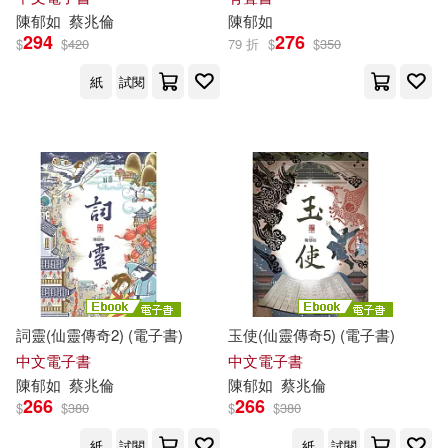
陳
郁
如
蔡兆倫
陳
郁
如
294
276
$
$
420
79 折
$
$
350
紙
試閱
詞靈(仙靈傳奇2) (電子書)
玉使(仙靈傳奇5) (電子書)
中文電子書
中文電子書
陳
郁
如
蔡兆倫
陳
郁
如
蔡兆倫
266
266
$
$
380
$
$
380
紙
試閱
紙
試閱