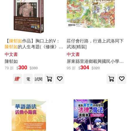
【
陳
郁
如
作品】胸口上的V：
莊仔會行路，行過上武洛同下
陳
郁
如
的人生考題(《修煉》
武洛[精裝]
《長生石的守護者》作者獻給
中文書
中文書
所有掙扎之人的祝福)
陳
郁
如
屏東縣里港鄉載興國民小學，李秉穆，李宏文，吳育仲，鐘惠齡，吳鑑?，陳怡
300
304
79 折
$
$
380
95 折
$
$
320
電
試閱