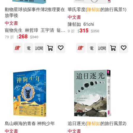
薑雨葳(1)
蘇郁涵(1)
動物星球偵探事件簿2推理要在
華氏零度(
陳
郁
如
的旅行風景1)
放學後
中文書
許宏瑋(1)
許文豪(1)
中文書
陳
郁
如
61chi
315
寵物先生
林哲璋
王宇清
翁裕庭
郭瀞婷
陳
又津
陳
郁
如
九子
9 折
$
$
350
268
79 折
$
$
340
許楚君(1)
謝孟良(1)
電
試閱
電
試閱
賴鬱如(1)
趙如璽(1)
鄒敦伶(1)
鄭瑞崙(1)
鄭貴中(1)
鍾易詩(1)
陳亦明(1)
陳寬育(1)
島山嶼海的青春 神狗少年
追日逐光(
陳
郁
如
的旅行風景2)
陳春龍(1)
陳月端(1)
中文書
中文書