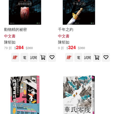
石冰若(1)
程琛(1)
童 嘉(1)
羅倫斯‧保利(1)
動物精的祕密
千年之約
中文書
中文書
羅玲郁(1)
艾蜜莉．詹金斯(1)
陳
郁
如
陳
郁
如
284
324
79 折
$
$
360
9 折
$
$
360
莊偉慈(1)
莊曜隸(1)
電
試閱
電
試閱
葛孟靈(1)
蔡涵如(1)
蔡涵茵(1)
蔡淑瑛(1)
蔡睿璁(1)
蔣志宗(1)