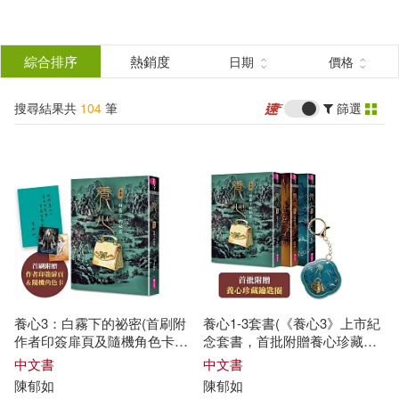
搜
尋
分類
綜合排序
熱銷度
日期
價格
(單選)
結
搜尋結果共
104
筆
篩選
圖書(64)
所有商品(104)
果
電子書(28)
有聲書(12)
篩
選
展開
作者
(可複選)
養心3：白霧下的祕密(首刷附
養心1-3套書(《養心3》上市紀
陳郁如(83)
王宇清(7)
作者印簽扉頁及隨機角色卡，
念套書，首批附贈養心珍藏鑰
共兩款)
匙圈)
中文書
中文書
陳
郁
如
陳
郁
如
林哲璋(6)
傅林統(4)