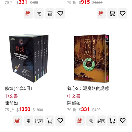
331
915
79 折
$
$
420
75 折
$
$
1220
電
冷言(4)
寵物先生(4)
展開
廖炳焜(4)
曹俊彥(4)
出版社
(可複選)
李鼎(4)
林世仁(4)
親子天下(47)
小兵(15)
王家珍(4)
王文華(4)
小麥田(11)
字畝文化(4)
管家琪(4)
蔡宜容(4)
修煉(全套5冊)
養心2：泥魔妖的誘惑
小魯文化(4)
聚光文創(4)
展開
中文書
中文書
陳
郁
如
陳
郁
如
許書寧(4)
許榮哲(4)
1350
331
75 折
$
$
1800
79 折
$
$
420
麥田(3)
常常生活文創(2)
配送方式
(可複選)
電
試閱
電
試閱
跳舞鯨魚(4)
郭瀞婷(4)
臉譜(2)