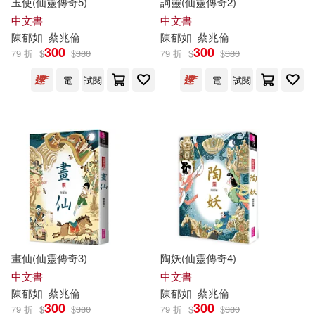
玉使(仙靈傳奇5)
詞靈(仙靈傳奇2)
中文書
中文書
吳恩瑋(1)
吳玟嶸(1)
陳
郁
如
蔡兆倫
陳
郁
如
蔡兆倫
300
300
79 折
$
$
380
79 折
$
$
380
吳軒宇(1)
吳靜玲(1)
電
試閱
電
試閱
呂怡青(1)
呂泓潁(1)
周伯翰(1)
周思(1)
子 魚(1)
宋如瑜、許詩聆、張瑋庭、陳郁
茹、龍沛名、蔡欣娟(1)
畫仙(仙靈傳奇3)
陶妖(仙靈傳奇4)
中文書
中文書
宋思穎(1)
宋祖慈(1)
陳
郁
如
蔡兆倫
陳
郁
如
蔡兆倫
300
300
79 折
$
$
380
79 折
$
$
380