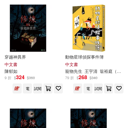
楊有德(1)
樂宸豪(1)
武琦(1)
江佩珊(1)
江宜蓁(1)
汪達‧佳谷(1)
穿越神異界
動物星球偵探事件簿
中文書
中文書
沈柏逸(1)
游聖佳(1)
陳
郁
如
寵物先生
王宇清
翁裕庭（黃羅）
324
268
9 折
$
$
360
79 折
$
$
340
王劭暐(1)
王楠(1)
電
試閱
電
試閱
王欣翮(1)
王聖閎(1)
白廷奕(1)
盧郁佳作.(1)