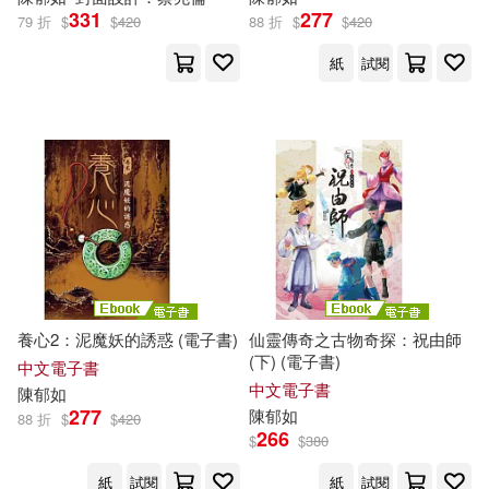
331
277
79 折
$
$
420
88 折
$
$
420
紙
試閱
養心2：泥魔妖的誘惑 (電子書)
仙靈傳奇之古物奇探：祝由師
(下) (電子書)
中文電子書
中文電子書
陳
郁
如
277
陳
郁
如
88 折
$
$
420
266
$
$
380
紙
試閱
紙
試閱