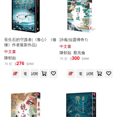
陳木城(3)
陳素宜(3)
適合平板閱讀(3)
秋雨文化(1)
黃基博(3)
黃海(3)
財團法人臺灣生活美學基金會(1)
其他
(可複選)
劉伯樂(2)
劉旭恭(2)
長生石的守護者(《養心》《修
詩魂(仙靈傳奇1)
韋伯(1)
煉》作者最新作品)
現在可購買商品(79)
中文書
唐幼馨(2)
林武憲(2)
中文書
陳
郁
如
蔡兆倫
300
陳
郁
如
79 折
$
$
380
作者/演唱/譯/編/繪(89)
276
79 折
$
$
350
王洛夫(2)
童嘉(2)
電
試閱
電
試閱
價格
-
範圍
羅伊克．博拉許(2)
翁裕庭(2)
翁裕庭（黃羅）(2)
蔡淑媖(2)
謝博明Robert Schafer(2)