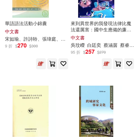
華語語法活動小錦囊
來到異世界的我發現法律比魔
法還厲害：國中生應備的廉潔
中文書
誠信法律觀念
中文書
宋
如
瑜、許詩聆、張瑋庭、
陳
郁
茹、龍沛名、蔡欣娟
270
吳玟嶸
白廷奕
蔡涵茵
蔡睿璁
9 折
$
$
300
257
95 折
$
$
270