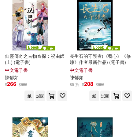
仙靈傳奇之古物奇探：祝由師
長生石的守護者(《養心》《修
(上) (電子書)
煉》作者最新作品) (電子書)
中文電子書
中文電子書
陳
郁
如
陳
郁
如
266
208
$
$
380
85 折
$
$
350
紙
試閱
紙
試閱