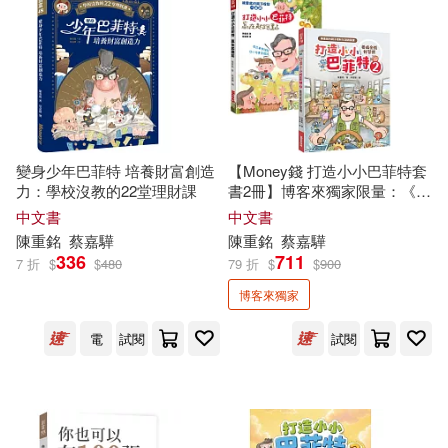
適合手機平板閱讀(8)
適合平板閱讀(2)
變身少年巴菲特 培養財富創造
【Money錢 打造小小巴菲特套
其他
(可複選)
力：學校沒教的22堂理財課
書2冊】博客來獨家限量：《打
造小小巴菲特2 養成金錢好習
中文書
中文書
慣》+《打造小小巴菲特 贏在
陳重
銘
蔡嘉驊
陳重
銘
蔡嘉驊
現在可購買商品(25)
起跑點》
336
711
7 折
$
$
480
79 折
$
$
900
博客來獨家
作者/演唱/譯/編/繪(43)
電
試閱
試閱
價格
-
範圍