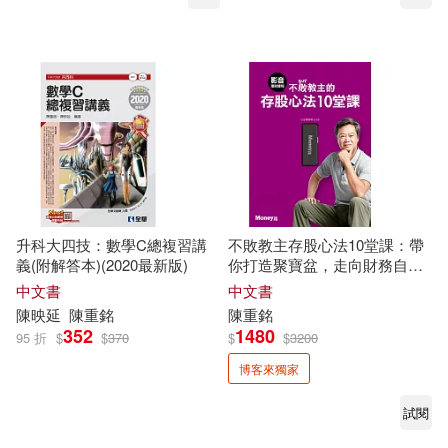
升科大四技：數學C總複習講
不敗教主存股心法10堂課：帶
義(附解答本)(2020最新版)
你打造聚寶盆，走向財務自由
(博客來獨家販售)
中文書
中文書
陳
映延
陳重
銘
陳重
銘
352
1480
95 折
$
$
370
$
$
3200
博客來獨家
試閱