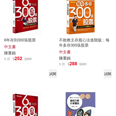
6年存到300張股票
不敗教主存股心法進階版：每
年多存300張股票
中文書
中文書
陳重
銘
252
陳重
銘
9 折
$
$
280
288
9 折
$
$
320
試閱
試閱