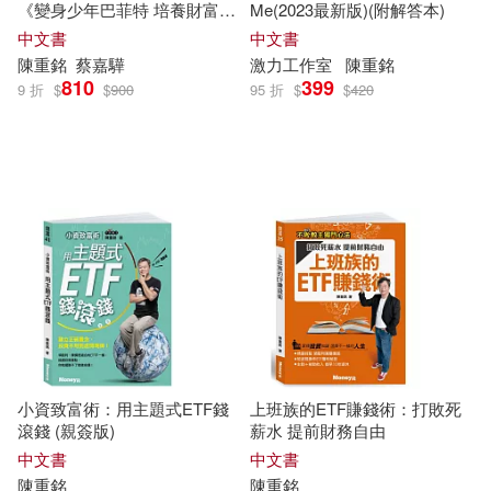
《變身少年巴菲特 培養財富創
Me(2023最新版)(附解答本)
造力》+《打造小小巴菲特 贏
中文書
中文書
在起跑點》
陳重
銘
蔡嘉驊
激力工作室
陳重
銘
810
399
9 折
$
$
900
95 折
$
$
420
小資致富術：用主題式ETF錢
上班族的ETF賺錢術：打敗死
滾錢 (親簽版)
薪水 提前財務自由
中文書
中文書
陳重
銘
陳重
銘