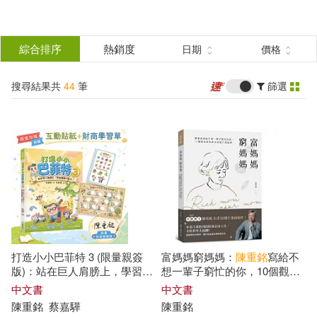
搜
尋
分類
綜合排序
熱銷度
日期
價格
(單選)
結
搜尋結果共
44
筆
篩選
圖書(34)
所有商品(44)
果
電子書(10)
篩
選
展開
作者
(可複選)
打造小小巴菲特 3 (限量親簽
富媽媽窮媽媽：
陳重
銘
寫給不
陳重銘(42)
吳淡如(3)
版)：站在巨人肩膀上，學習賺
想一輩子窮忙的你，10個觀念
錢鈔能力(附超值加碼互動貼紙/
從領薪水到領千萬股利
中文書
中文書
財商學習單)
陳重
銘
蔡嘉驊
陳重
銘
激力工作室 (3)
劉昭辰(1)