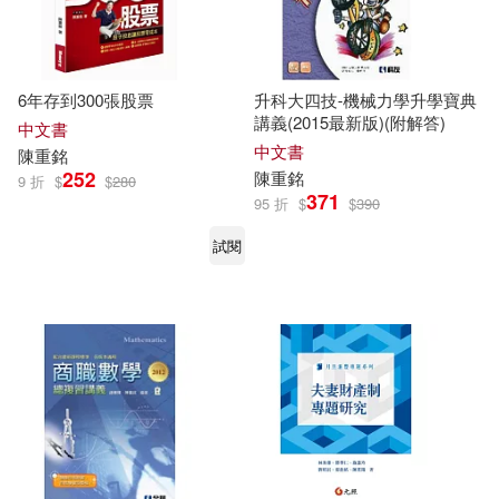
6年存到300張股票
升科大四技-機械力學升學寶典
講義(2015最新版)(附解答)
中文書
中文書
陳重
銘
252
陳重
銘
9 折
$
$
280
371
95 折
$
$
390
試閱