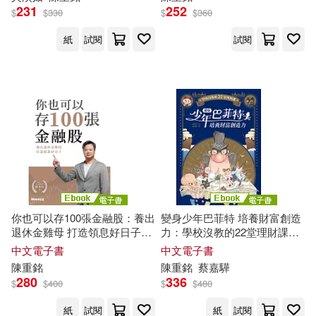
231
252
$
$
330
$
$
360
紙
試閱
試閱
你也可以存100張金融股：養出
變身少年巴菲特 培養財富創造
退休金雞母 打造領息好日子
力：學校沒教的22堂理財課
(電子書)
(電子書)
中文電子書
中文電子書
陳重
銘
陳重
銘
蔡嘉驊
280
336
$
$
400
$
$
480
紙
試閱
紙
試閱