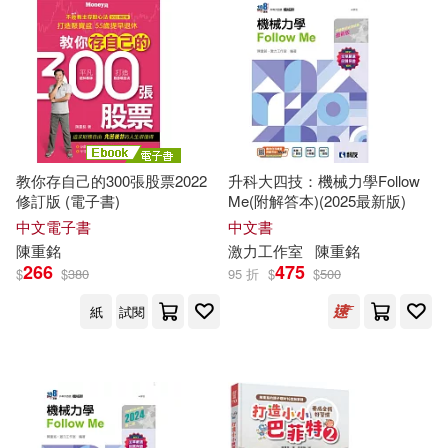
教你存自己的300張股票2022
升科大四技：機械力學Follow
修訂版 (電子書)
Me(附解答本)(2025最新版)
中文電子書
中文書
陳重
銘
激力工作室
陳重
銘
266
475
$
$
380
95 折
$
$
500
紙
試閱