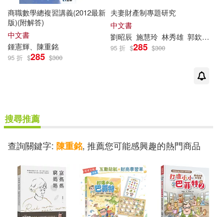
商職數學總複習講義(2012最新
夫妻財產制專題研究
版)(附解答)
中文書
中文書
劉昭辰
施慧玲
林秀雄
郭欽
銘
285
鍾憲輝、
陳重
銘
95 折
$
$
300
285
95 折
$
$
300
搜尋推薦
查詢關鍵字:
, 推薦您可能感興趣的熱門商品
陳重銘