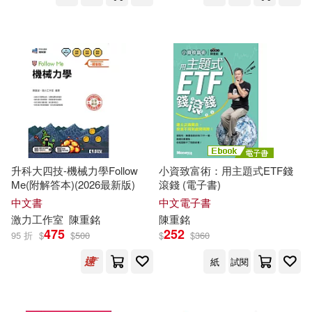
升科大四技-機械力學Follow
小資致富術：用主題式ETF錢
Me(附解答本)(2026最新版)
滾錢 (電子書)
中文書
中文電子書
激力工作室
陳重
銘
陳重
銘
475
252
95 折
$
$
500
$
$
360
紙
試閱