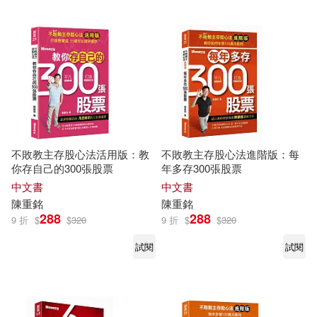
不敗教主存股心法活用版：教
不敗教主存股心法進階版：每
你存自己的300張股票
年多存300張股票
中文書
中文書
陳重
銘
陳重
銘
288
288
9 折
$
$
320
9 折
$
$
320
試閱
試閱