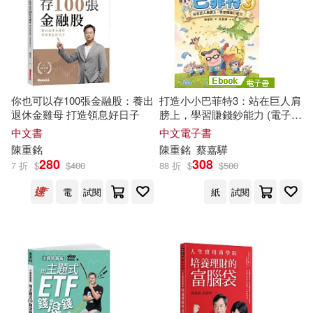
你也可以存100張金融股：養出
打造小小巴菲特3：站在巨人肩
退休金雞母 打造領息好日子
膀上，學習賺錢鈔能力 (電子
書)
中文書
中文電子書
陳重
銘
陳重
銘
蔡嘉驊
280
308
7 折
$
$
400
88 折
$
$
500
電
試閱
紙
試閱