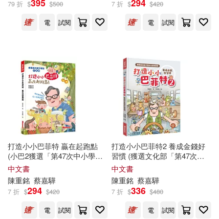
395
294
79 折
$
$
500
7 折
$
$
420
電
試閱
電
試閱
施慧玲(1)
林秀雄(1)
展開
激力工作室(1)
蔡嘉驊(1)
出版社
(可複選)
郭欽銘(1)
鄧學仁(1)
金尉(32)
科友圖書(4)
鍾憲輝、陳重銘(1)
陳映延(1)
全華圖書(3)
時報出版(3)
陳重陽(1)
打造小小巴菲特 贏在起跑點
打造小小巴菲特2 養成金錢好
(小巴2獲選「第47次中小學生
習慣 (獲選文化部「第47次中
元照出版(1)
讀物選介」系列推薦好書)：
陳
小學生讀物選介」)
中文書
中文書
重
銘
的親子理財15堂課
陳重
銘
蔡嘉驊
陳重
銘
蔡嘉驊
北京時代華文書局(1)
294
336
7 折
$
$
420
7 折
$
$
480
電
試閱
電
試閱