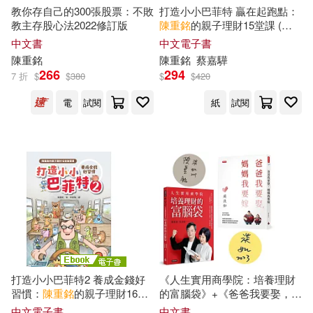
教你存自己的300張股票：不敗
打造小小巴菲特 贏在起跑點：
教主存股心法2022修訂版
陳重
銘
的親子理財15堂課 (電
子書)
中文書
中文電子書
陳重
銘
陳重
銘
蔡嘉驊
266
294
7 折
$
$
380
$
$
420
電
試閱
紙
試閱
打造小小巴菲特2 養成金錢好
《人生實用商學院：培養理財
習慣：
陳重
銘
的親子理財16堂
的富腦袋》+《爸爸我要娶，媽
啟蒙課 (電子書)
媽我要嫁》【限量作者親簽版
中文電子書
中文書