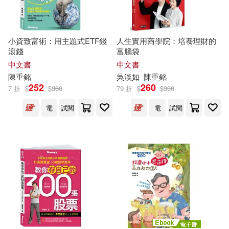
小資致富術：用主題式ETF錢
人生實用商學院：培養理財的
滾錢
富腦袋
中文書
中文書
陳重
銘
吳淡如
陳重
銘
252
260
7 折
$
$
360
79 折
$
$
330
電
試閱
電
試閱