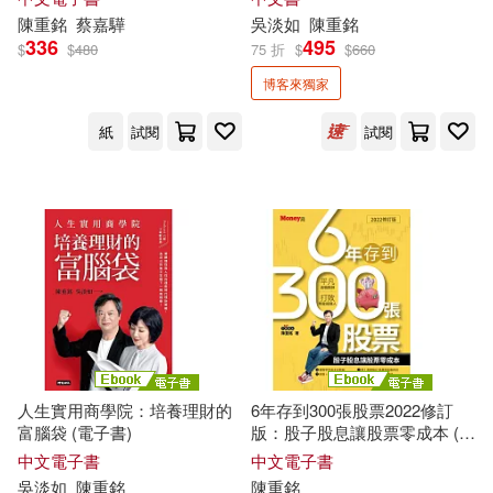
套書】
陳重
銘
蔡嘉驊
吳淡如
陳重
銘
336
495
$
$
480
75 折
$
$
660
博客來獨家
紙
試閱
試閱
人生實用商學院：培養理財的
6年存到300張股票2022修訂
富腦袋 (電子書)
版：股子股息讓股票零成本 (電
子書)
中文電子書
中文電子書
吳淡如
陳重
銘
陳重
銘