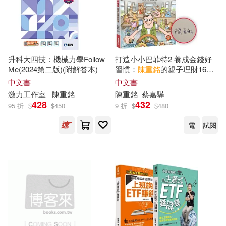
升科大四技：機械力學Follow
打造小小巴菲特2 養成金錢好
Me(2024第二版)(附解答本)
習慣：
陳重
銘
的親子理財16堂
啟蒙課【限量親簽版】
中文書
中文書
激力工作室
陳重
銘
陳重
銘
蔡嘉驊
428
432
95 折
$
$
450
9 折
$
$
480
電
試閱