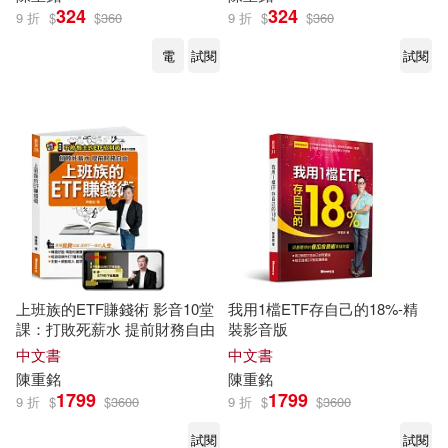
324
324
9 折
$
$
360
9 折
$
$
360
電
試閱
試閱
上班族的ETF賺錢術 影音10堂
我用1檔ETF存自己的18%-精
課：打敗死薪水 提前財務自由
裝影音版
中文書
中文書
陳重
銘
陳重
銘
1799
1799
9 折
$
$
3600
9 折
$
$
3600
試閱
試閱