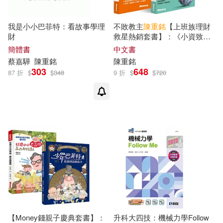
我是小小巴菲特：看故事學理
不敗教主
陳重
銘
【上班族理財
財
救星熱銷套書】：《小資致富
術：用主題式ETF錢滾錢》+
簡體書
中文書
《上班族的ETF賺錢術》共2冊
蔡嘉驊
陳重
銘
陳重
銘
303
648
87 折
$
$
348
9 折
$
$
720
【Money錢親子慶典套書】：
升科大四技：機械力學Follow