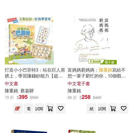
配送方式
(可複選)
可超商取貨(34)
可海外宅配(34)
可港澳店取(34)
打造小小巴菲特3：站在巨人肩
富媽媽窮媽媽：
陳重
銘
寫給不
膀上，學習賺錢鈔能力【超值
想一輩子窮忙的你，10個觀念
可新加坡店取(34)
加碼：互動貼紙+財商學習單】
從領薪水到領千萬股利 (電子
中文書
中文電子書
書)
陳重
銘
蔡嘉驊
陳重
銘
395
258
可菲律賓店取(34)
79 折
$
$
500
88 折
$
$
420
電
試閱
紙
試閱
電子書
(可複選)