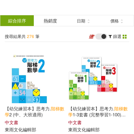
搜
尋
分類
綜合排序
熱銷度
日期
價格
(單選)
結
搜尋結果共
276
筆
篩選
圖書(276)
所有商品(276)
果
展開
篩
選
作者
(可複選)
韓國大教出版社編著(24)
【幼兒練習本】思考力.
階梯
數
【幼兒練習本】思考力.
階梯
數
(韓)朱慧蘭(16)
學
2 (中、大班適用)
學
1-3套書 (完整學習1-100)
(中、大班適用)
中文書
中文書
東雨文化編輯部
東雨文化編輯部
人類文化編輯部(12)
展開