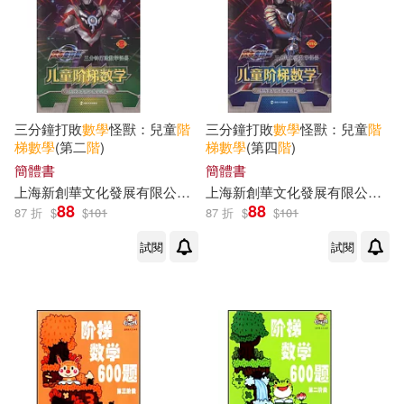
三分鐘打敗
數學
怪獸：兒童
階
三分鐘打敗
數學
怪獸：兒童
階
梯
數學
(第二
階
)
梯
數學
(第四
階
)
簡體書
簡體書
上海新創華文化發展有限公司（編）
上海新創華文化發展有限公司（編）
88
88
87 折
$
$
101
87 折
$
$
101
試閱
試閱