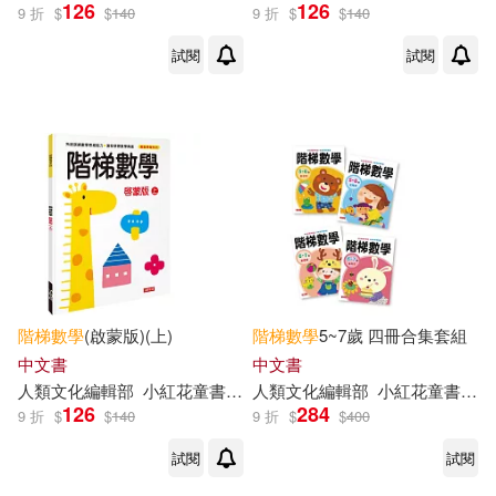
126
126
顧作峰（主編）(2)
9 折
$
$
140
9 折
$
$
140
中國畫報出版社(1)
試閱
試閱
[韓]金世永 編著(1)
前程出版社(1)
幼福(1)
[韓]金世永 編著(1)
湖北少年兒童出版社(1)
丁保榮（主編）(1)
長江文藝出版社(1)
上海新創華文化發展有限公司(1)
高等教育出版社(1)
階梯
數學
(啟蒙版)(上)
階梯
數學
5~7歲 四冊合集套組
九通早教研究中心(1)
中文書
中文書
人類文化編輯部
小紅花童書工作室
人類文化編輯部
小紅花童書工作室
126
284
9 折
$
$
140
9 折
$
$
400
劉芳等編著(1)
試閱
試閱
叢曉明（主編）(1)
夏昶(1)