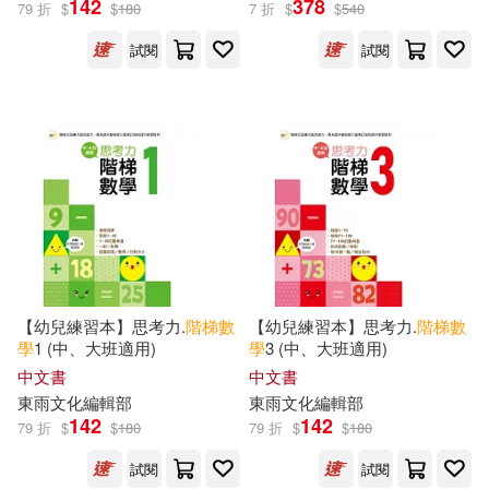
142
378
79 折
$
$
180
7 折
$
$
540
試閱
試閱
潘小雲（主編）(12)
出版社
(可複選)
韓國斗山東亞出版社(11)
南京大學出版社(45)
林玉萍(10)
安徽少年兒童出版社(29)
北京小紅花圖書工作室編著(8)
北京科學技術出版社(22)
展開
【幼兒練習本】思考力.
階梯
數
【幼兒練習本】思考力.
階梯
數
數學資優班教研會(8)
學
1 (中、大班適用)
學
3 (中、大班適用)
海豚出版社(15)
人類文化(12)
配送方式
(可複選)
中文書
中文書
（澳）安妮·費辛尼蒂(7)
東雨文化編輯部
東雨文化編輯部
少年兒童出版社(12)
142
142
79 折
$
$
180
79 折
$
$
180
可超商取貨(276)
圓圓龜數學研究組(6)
試閱
試閱
江西高校出版社(11)