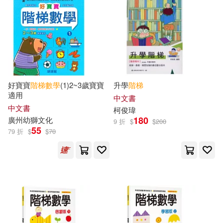
嚴文琪（主編）(4)
河北少年兒童出版社(6)
幼獅文化(4)
幼獅文化編著(4)
中國計量出版社(5)
廣州幼獅文化(4)
二十一世紀出版社(5)
好寶寶
階梯
數學
(1)2~3歲寶寶
升學
階梯
適用
中文書
張恆明（主編）(4)
中文書
浙江大學出版社(5)
柯俊瑋
180
廣州幼獅文化
9 折
$
$
200
本書編寫組(4)
55
79 折
$
$
70
清華大學出版社(5)
東雨文化編輯部(4)
九童文化(4)
楊雲鳳（主編）(4)
北方婦女兒童出版社(4)
稚子文化編(4)
聰明猴文化(4)