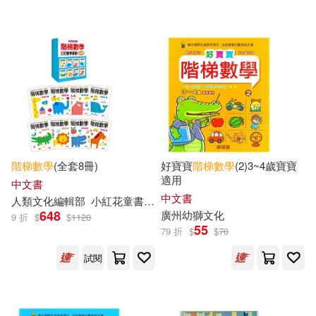
可海外宅配(276)
李秀英(6)
歆音(6)
湖南少年兒童出版社(10)
可港澳店取(270)
（韓）金世永（編著）(6)
光田(8)
可新加坡店取(270)
夏昶（主編）(5)
李浩(5)
浙江少年兒童出版社(8)
可菲律賓店取(270)
沃野學前教育研發中心(5)
階梯
數學
(全套8冊)
好寶寶
階梯
數學
(2)3~4歲寶寶
青島出版社(8)
適用
中文書
潘小雲(5)
中文書
人類文化編輯部
其他
小紅花童書工作室
(可複選)
化學工業出版社(7)
648
廣州幼獅文化
9 折
$
$
1120
55
79 折
$
$
70
（英）布萊恩·默里(5)
現在可購買商品(8)
吉林攝影出版社(7)
試閱
南京合谷科技信息技術有限公司(4)
價格
-
哈爾濱出版社(6)
範圍