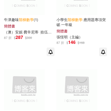
牛津趣味
階梯
數學
(1)
小學生
階梯
數學
·應用題專項突
破·一年級
簡體書
簡體書
（澳）安妮·費辛尼蒂
拾伍素養
287
張恆明（主編）
87 折
$
$
330
146
87 折
$
$
168