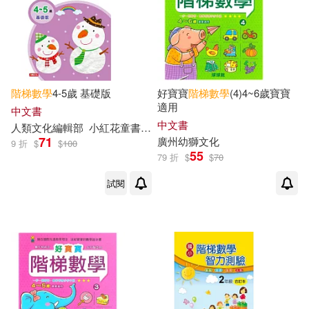
陳麗娟(1)
韓國出版社(1)
韓國大教出版編著(1)
階梯
數學
4-5歲 基礎版
好寶寶
階梯
數學
(4)4~6歲寶寶
（澳）安妮塔·格林(1)
適用
中文書
中文書
人類文化編輯部
小紅花童書工作室
71
（美）加里·沙特朗，（美）阿爾伯
廣州幼獅文化
9 折
$
$
100
55
特·D.波利梅尼，（美）張蘋(1)
79 折
$
$
70
試閱