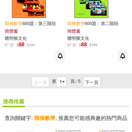
階梯
數學
600題：第三階段
階梯
數學
600題：第二階段
簡體書
簡體書
聰明猴文化
聰明猴文化
88
88
87 折
$
$
101
87 折
$
$
101
第
頁 ⁄
5
上一頁
下一頁
搜尋推薦
查詢關鍵字:
, 推薦您可能感興趣的熱門商品
階梯數學