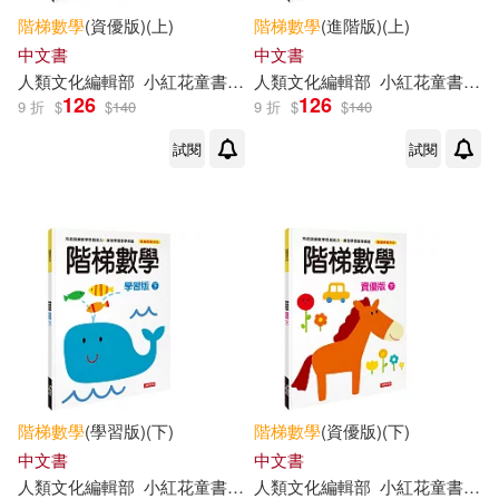
階梯
數學
(資優版)(上)
階梯
數學
(進階版)(上)
丁保榮(2)
丁保榮（編著）(2)
中文書
中文書
天津楊柳青畫社(2)
人類文化編輯部
小紅花童書工作室
人類文化編輯部
小紅花童書工作室
126
126
上海元遠教育(2)
何秋光(2)
9 折
$
$
140
9 折
$
$
140
山東科學技術出版社(2)
試閱
試閱
北京小紅花圖書工作室(2)
東北師範大學出版社(2)
北京聰明寶貝少兒圖書工作室(2)
核心文化(2)
張琪(2)
張霞（主編）(2)
浙江教育出版社(2)
李唐文化工作室(2)
上海社會科學院出版社(1)
階梯
數學
(學習版)(下)
階梯
數學
(資優版)(下)
林淑英主編(2)
核心文化(2)
中文書
中文書
中國水利水電出版社(1)
人類文化編輯部
小紅花童書工作室
人類文化編輯部
小紅花童書工作室