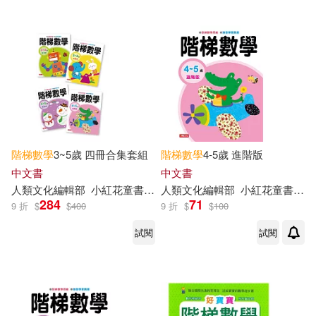
多星兔童書(1)
安城娜(1)
幼福製作部(1)
張魯平編著(1)
新東方大學事業部(1)
階梯
數學
3~5歲 四冊合集套組
階梯
數學
4-5歲 進階版
新東方大學事業部（編）(1)
中文書
中文書
人類文化編輯部
小紅花童書工作室
人類文化編輯部
小紅花童書工作室
284
71
9 折
$
$
400
9 折
$
$
100
李忠（主編）(1)
杜文鳳(1)
試閱
試閱
柯俊瑋(1)
羅敏(1)
胡平(1)
臧宏（主編）(1)