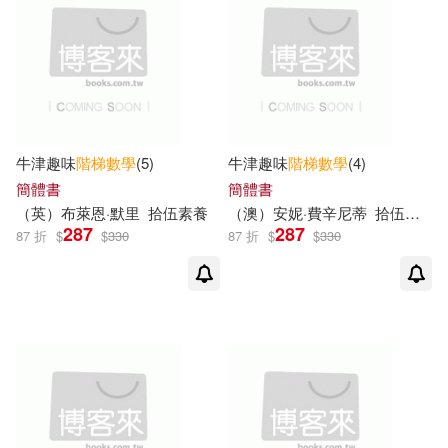
牛津趣味
階梯
數學
(5)
牛津趣味
階梯
數學
(4)
簡體書
簡體書
（英）布萊恩·默里
拾伍素養
（澳）安妮·費辛尼蒂
拾伍素養
287
287
87 折
$
$
330
87 折
$
$
330