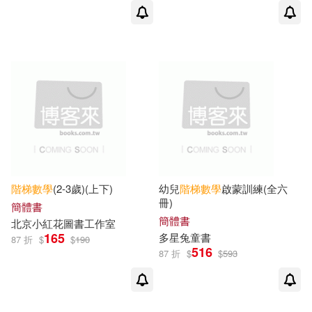
階梯
數學
(2-3歲)(上下)
幼兒
階梯
數學
啟蒙訓練(全六
冊)
簡體書
簡體書
北京小紅花圖書工作室
165
多星兔童書
87 折
$
$
190
516
87 折
$
$
593