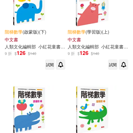
新時代出版社(4)
東雨文化(4)
韓國GITAN出版社(4)
北京理工大學出版社(3)
階梯
數學
(啟蒙版)(下)
階梯
數學
(學習版)(上)
顧作峰(4)
中文書
中文書
吉林美術出版社(3)
人類文化編輯部
小紅花童書工作室
人類文化編輯部
小紅花童書工作室
上海新創華文化發展有限公司
126
126
9 折
$
$
140
9 折
$
$
140
（編）(3)
中國人口出版社(2)
試閱
試閱
嚕嚕熊(3)
塗宜將(3)
北京少年兒童出版社(2)
沃野學前教育研發中心（編）(3)
吉林人民出版社(2)
王小英(3)
同濟大學出版社(2)
[韓]金世永 編著(2)
天津大學出版社(2)