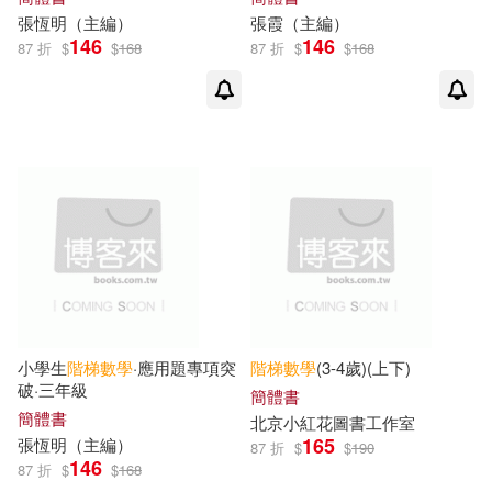
張恆明（主編）
張霞（主編）
146
146
87 折
$
$
168
87 折
$
$
168
小學生
階梯
數學
·應用題專項突
階梯
數學
(3-4歲)(上下)
破·三年級
簡體書
簡體書
北京小紅花圖書工作室
165
張恆明（主編）
87 折
$
$
190
146
87 折
$
$
168