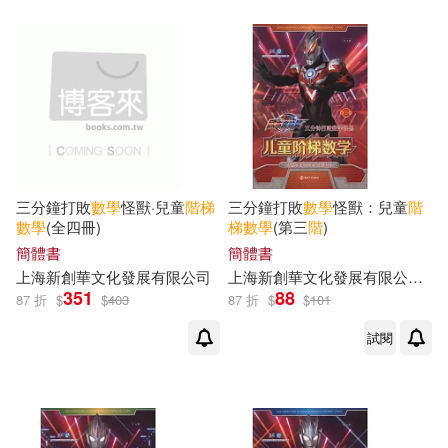
三分鐘打敗
數學
怪獸·兒童
階梯
三分鐘打敗
數學
怪獸：兒童
階
數學
(全四冊)
梯
數學
(第三
階
)
簡體書
簡體書
上海新創華文化發展有限公司
上海新創華文化發展有限公司（編）
351
88
87 折
$
$
403
87 折
$
$
101
試閱