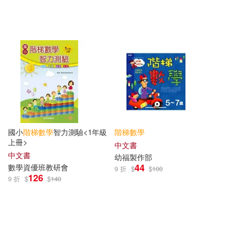
國小
階梯
數學
智力測驗<1年級
階梯
數學
上冊>
中文書
中文書
幼福製作部
44
數學
資優班教研會
9 折
$
$
100
126
9 折
$
$
140