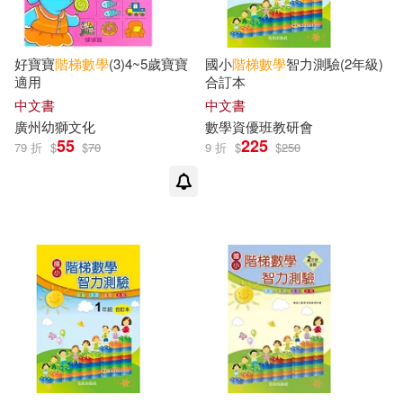
好寶寶
階梯
數學
(3)4~5歲寶寶
國小
階梯
數學
智力測驗(2年級)
適用
合訂本
中文書
中文書
廣州幼獅文化
數學
資優班教研會
55
225
79 折
$
$
70
9 折
$
$
250