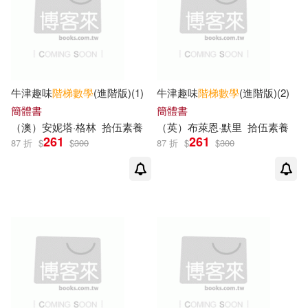
牛津趣味
階梯
數學
(進階版)(1)
牛津趣味
階梯
數學
(進階版)(2)
簡體書
簡體書
（澳）安妮塔·格林
拾伍素養
（英）布萊恩·默里
拾伍素養
261
261
87 折
$
$
300
87 折
$
$
300