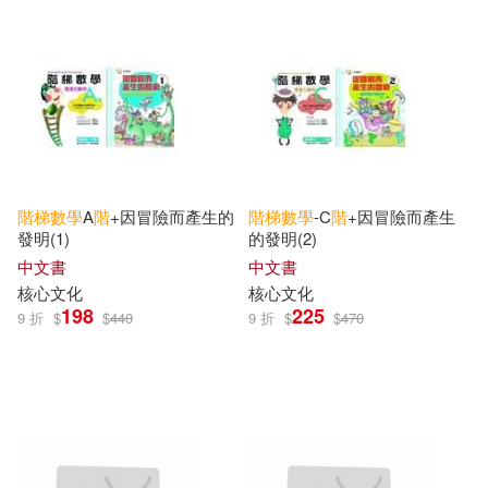
階梯
數學
A
階
+因冒險而產生的
階梯
數學
-C
階
+因冒險而產生
發明(1)
的發明(2)
中文書
中文書
核心文化
核心文化
198
225
9 折
$
$
440
9 折
$
$
470