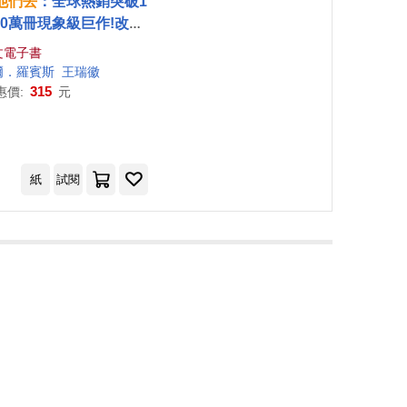
他們
去
：全球熱銷突破1
00萬冊現象級巨作!改變
千萬人命運的心理技巧
文電子書
附放下執念明信片圖】
爾．羅賓斯
王瑞徽
(電子書)
315
惠價:
元
紙
試閱