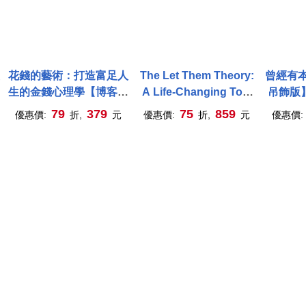
花錢的藝術：打造富足人
The Let Them Theory:
曾經有
生的金錢心理學【博客來
A Life-Changing Tool
吊飾版
獨家附贈財富透析.互動金
That Millions of People
人氣繪
79
379
75
859
優惠價:
折,
元
優惠價:
折,
元
優惠價:
句透卡】
Can’t Stop Talking
人的宿
About
定「又