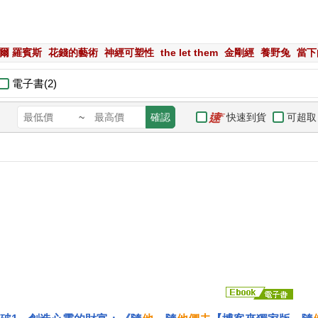
爾 羅賓斯
花錢的藝術
神經可塑性
the let them
金剛經
養野兔
當下
電子書(2)
快速到貨
可超取
~
確認