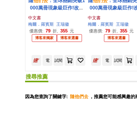
隨
他們
去
：全球熱銷突破1
隨
他們
去
：全球熱銷突
000萬冊現象級巨作!改變
000萬冊現象級巨作!
千萬人命運的心理技巧
千萬人命運的心理技
中文書
中文書
【博客來獨家版.附內在覺
【附放下執念明信片
梅爾．羅賓斯
王瑞徽
梅爾．羅賓斯
王瑞徽
醒影響力躍昇卡】
79
355
79
355
優惠價:
折,
元
優惠價:
折,
元
博客來獨家
博客來選書
博客來選書
電
試閱
電
試閱
搜尋推薦
因為您查詢了關鍵字:
隨他們去
，推薦您可能感興趣的