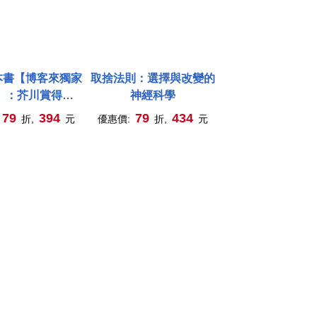
本書【博客來獨家
取捨法則：選擇與改變的
】：芥川賞得主×
神經科學
本作家，獻給愛書
79
394
79
434
折,
元
優惠價:
折,
元
命之書(附首刷限
吉&吉竹」造型書
籤)