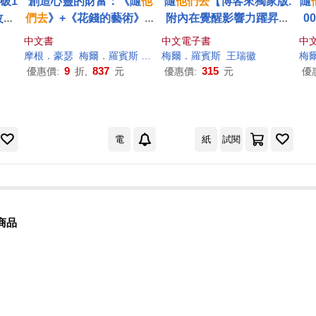
破1
創造心靈的財富：《隨
他
隨
他們
去
【博客來獨家版.
隨
改變
們
去
》+《花錢的藝術》(2
附內在覺醒影響力躍昇卡
0
巧
冊合售)
圖】：全球熱銷突破1000
中文書
中文電子書
中
】
萬冊現象級巨作!改變千萬
【
摩根．豪瑟
梅爾．羅賓斯
洪世民
梅爾．羅賓斯
王瑞徽
王瑞徽
梅
人命運的心理技巧 (電子
9
837
315
優惠價:
折,
元
優惠價:
元
優
書)
電
紙
試閱
商品