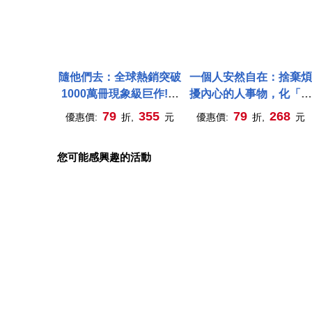
隨他們去：全球熱銷突破
一個人安然自在：捨棄煩
1000萬冊現象級巨作!改
擾內心的人事物，化「可
變千萬人命運的心理技巧
惜」為「不可惜」的禪智
79
355
79
268
優惠價:
折,
元
優惠價:
折,
元
【博客來獨家版.附內在覺
慧
醒影響力躍昇卡】
您可能感興趣的活動