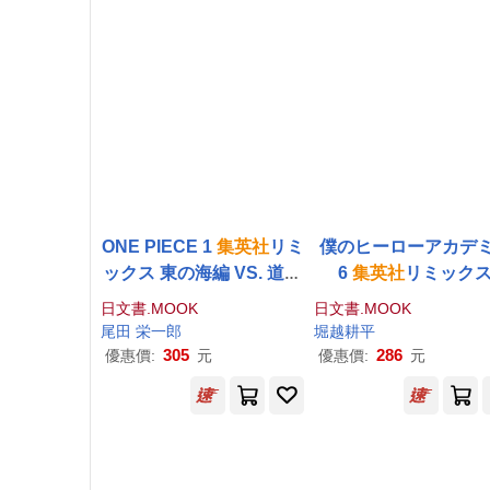
ONE PIECE 1
集英社
リミ
僕のヒーローアカデ
ックス 東の海編 VS. 道化
6
集英社
リミック
のバギー
日文書.MOOK
日文書.MOOK
尾田 栄一郎
堀越耕平
305
286
優惠價:
元
優惠價:
元