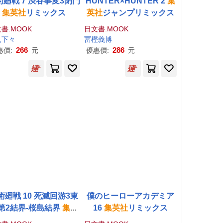
術廻戦 7 渋谷事変3閉門
HUNTER×HUNTER 2
集
集英社
リミックス
英社
ジャンプリミックス
書.MOOK
日文書.MOOK
見下々
冨樫義博
266
286
惠價:
元
優惠價:
元
術廻戦 10 死滅回游3東
僕のヒーローアカデミア
第2結界-桜島結界
集英
16
集英社
リミックス
社
リミックス