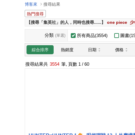
博客來
搜尋結果
熱門搜尋
【搜尋「集英社」的人，同時也搜尋......】
one piece
少
分類
所有商品(3554)
圖書(19
(單選)
日期
價格
綜合排序
熱銷度
搜尋結果共
3554
筆, 頁數
1
/ 60