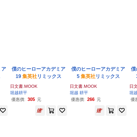
ミア
僕のヒーローアカデミア
僕のヒーローアカデミア
僕
ス
19
集英社
リミックス
5
集英社
リミックス
日文書.MOOK
日文書.MOOK
日文
堀越耕平
堀越 耕平
堀
305
266
優惠價:
元
優惠價:
元
優