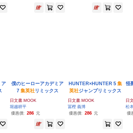
ミア
僕のヒーローアカデミア
HUNTER×HUNTER 5
集
怪
ス
7
集英社
リミックス
英社
ジャンプリミックス
日文書.MOOK
日文書.MOOK
日文
堀越耕平
冨樫 義博
松
286
286
優惠價:
元
優惠價:
元
優