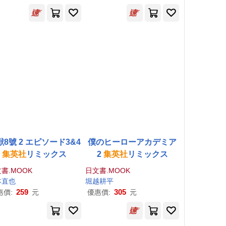
獸8號 2 エピソード3&4
僕のヒーローアカデミア
集英社
リミックス
2
集英社
リミックス
書.MOOK
日文書.MOOK
本直也
堀越耕平
259
305
惠價:
元
優惠價:
元