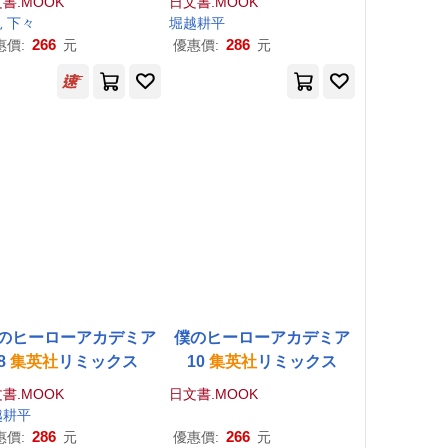
書.MOOK
日文書.MOOK
 下々
堀越耕平
266
286
惠價:
元
優惠價:
元
のヒーローアカデミア
僕のヒーローアカデミア
8
集英社
リミックス
10
集英社
リミックス
書.MOOK
日文書.MOOK
越耕平
286
266
惠價:
元
優惠價:
元