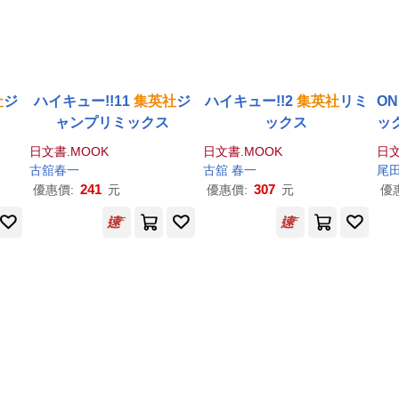
社
ジ
ハイキュー!!11
集英社
ジ
ハイキュー!!2
集英社
リミ
ON
ャンプリミックス
ックス
ック
日文書.MOOK
日文書.MOOK
日文
古舘春一
古舘 春一
尾
241
307
優惠價:
元
優惠價:
元
優