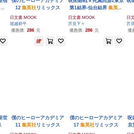
新宿
僕のヒーローアカデミア
呪術廻戦 9 死滅回游2東京
呪
リミ
12
集英社
リミックス
第1結界-仙台結界
集英社
リミックス
日文書.MOOK
日文書.MOOK
日文
堀越耕平
芥見下々
芥
286
286
優惠價:
元
優惠價:
元
優
新世
僕のヒーローアカデミア
僕のヒーローアカデミア
呪
ス
11
集英社
リミックス
17
集英社
リミックス
京