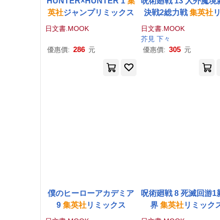
HUNTER×HUNTER 1
集
呪術廻戦 13 人外魔境
英社
ジャンプリミックス
決戦2総力戦
集英社
ックス
日文書.MOOK
日文書.MOOK
芥見 下々
286
305
優惠價:
元
優惠價:
元
僕のヒーローアカデミア
呪術廻戦 8 死滅回游1
9
集英社
リミックス
界
集英社
リミック