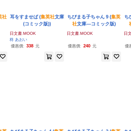
英社
耳をすませば (
集英社
文庫
ちびまる子ちゃん 9 (
集英
ち
(コミック版))
社
文庫―コミック版)
日文書.MOOK
日文書.MOOK
日文
柊 あおい
338
240
優惠價:
元
優惠價:
元
優