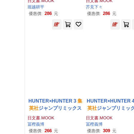
日文書.MOOK
日文書.MOOK
堀越耕平
芥見下々
286
286
優惠價:
元
優惠價:
元
HUNTER×HUNTER 3
集
HUNTER×HUNTER 
英社
ジャンプリミックス
英社
ジャンプリミッ
日文書.MOOK
日文書.MOOK
冨樫義博
冨樫義博
266
309
優惠價:
元
優惠價:
元