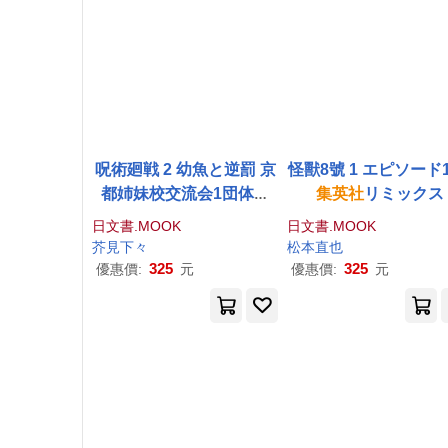
呪術廻戦 2 幼魚と逆罰 京
怪獸8號 1 エピソード1
都姉妹校交流会1団体戦
集英社
リミックス
集英社
リミックス
日文書.MOOK
日文書.MOOK
芥見下々
松本直也
325
325
優惠價:
元
優惠價:
元