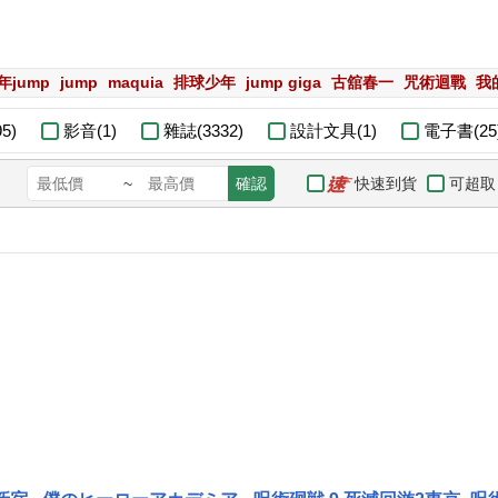
年jump
jump
maquia
排球少年
jump giga
古舘春一
咒術迴戰
我
5)
影音(1)
雜誌(3332)
設計文具(1)
電子書(25
快速到貨
可超取
~
確認