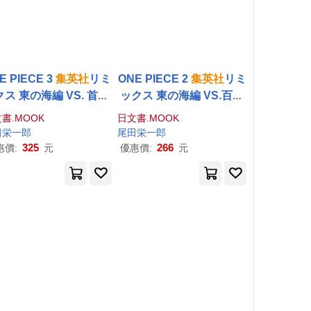
E PIECE 3
集英社
リミ
ONE PIECE 2
集英社
リミ
ス 東の海編 VS. 首領.
ックス 東の海編 VS.百計
クリーク
のクロ
書.MOOK
日文書.MOOK
田栄一郎
尾田栄一郎
325
266
惠價:
元
優惠價:
元