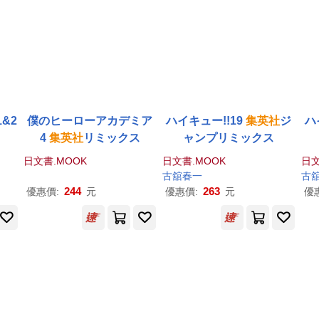
&2
僕のヒーローアカデミア
ハイキュー!!19
集英社
ジ
ハ
4
集英社
リミックス
ャンプリミックス
日文書.MOOK
日文書.MOOK
日文
古舘春一
古
244
263
優惠價:
元
優惠價:
元
優