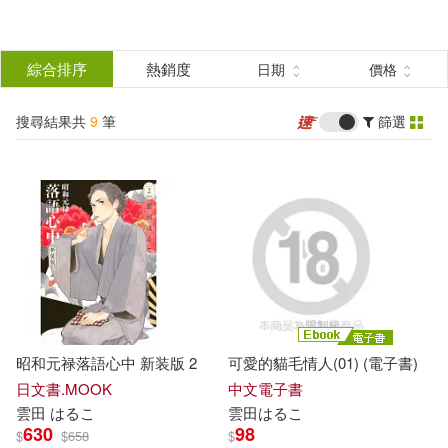
搜
尋
分類
綜合排序
熱銷度
日期
價格
(單選)
結
搜尋結果共
9
筆
篩選
圖書(4)
所有商品(9)
果
雜誌(3)
電子書(2)
篩
選
展開
作者
(可複選)
昭和元禄落語心中 新装版 2
可愛的貓毛情人(01) (電子書)
雲田はるこ(4)
古市憲寿(2)
日文書.MOOK
中文電子書
雲田
は
る
こ
雲田
は
る
こ
630
98
$
$
658
$
雲田 はるこ(1)