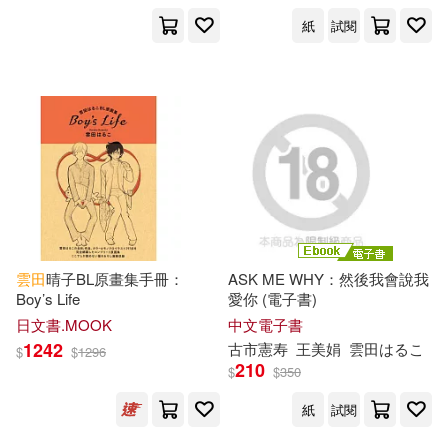
紙
試閱
出版社
(可複選)
尖端(4)
青文(2)
慕客館(1)
講談社(1)
雲田
晴子BL原畫集手冊：
ASK ME WHY：然後我會說我
配送方式
(可複選)
Boy’s Life
愛你 (電子書)
日文書.MOOK
中文電子書
1242
古市憲寿
王美娟
雲田
は
る
こ
$
$
1296
可超商取貨(7)
可海外宅配(6)
210
$
$
350
紙
試閱
可港澳店取(6)