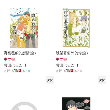
可新加坡店取(6)
可菲律賓店取(6)
電子書
(可複選)
野薔薇般的戀情(全)
眺望著窗外的你(全)
中文書
中文書
適合手機平板閱讀(1)
雲田
は
る
こ
Ｈ
雲田
は
る
こ
Ｈ
180
180
9 折
$
$
200
9 折
$
$
200
適合平板閱讀(1)
試閱
試閱
其他
(可複選)