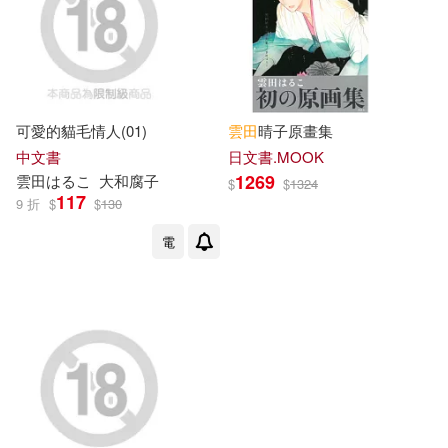
現在可購買商品(4)
作者/演唱/譯/編/繪(7)
價格
可愛的貓毛情人(01)
-
雲田
晴子原畫集
範圍
中文書
日文書.MOOK
1269
雲田
は
る
こ
大和腐子
$
$
1324
117
9 折
$
$
130
電