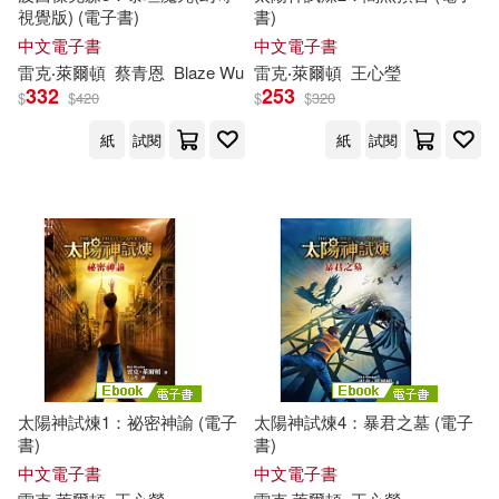
視覺版) (電子書)
書)
中文電子書
中文電子書
雷克
‧萊
爾頓
蔡青恩
Blaze Wu
雷克
‧萊
爾頓
王心瑩
332
253
$
$
420
$
$
320
紙
試閱
紙
試閱
太陽神試煉1：祕密神諭 (電子
太陽神試煉4：暴君之墓 (電子
書)
書)
中文電子書
中文電子書