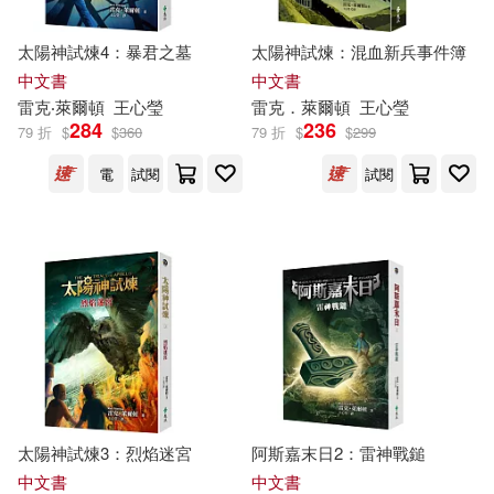
太陽神試煉4：暴君之墓
太陽神試煉：混血新兵事件簿
中文書
中文書
雷克
‧萊
爾頓
王心瑩
雷克
．萊
爾頓
王心瑩
284
236
79 折
$
$
360
79 折
$
$
299
電
試閱
試閱
太陽神試煉3：烈焰迷宮
阿斯嘉末日2：雷神戰鎚
中文書
中文書