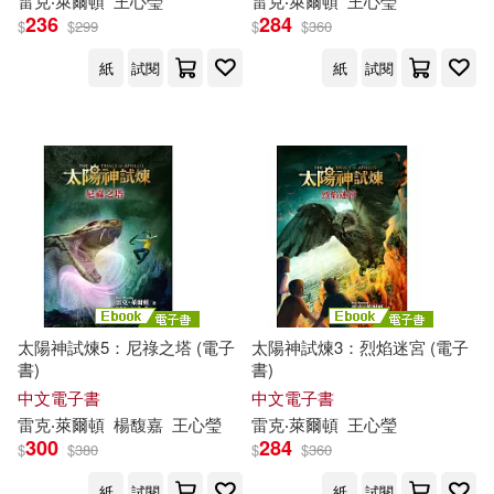
雷克
‧萊
爾頓
王心瑩
雷克
‧萊
爾頓
王心瑩
236
284
$
$
299
$
$
360
紙
試閱
紙
試閱
太陽神試煉5：尼祿之塔 (電子
太陽神試煉3：烈焰迷宮 (電子
書)
書)
中文電子書
中文電子書
雷克
‧萊
爾頓
楊馥嘉
王心瑩
雷克
‧萊
爾頓
王心瑩
300
284
$
$
380
$
$
360
紙
試閱
紙
試閱