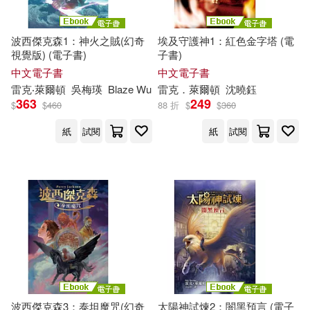
波西傑克森1：神火之賊(幻奇
埃及守護神1：紅色金字塔 (電
視覺版) (電子書)
子書)
中文電子書
中文電子書
雷克
‧萊
爾頓
吳梅瑛
Blaze Wu
雷克
．萊
爾頓
沈曉鈺
363
249
$
$
460
88 折
$
$
360
紙
試閱
紙
試閱
波西傑克森3：泰坦魔咒(幻奇
太陽神試煉2：闇黑預言 (電子