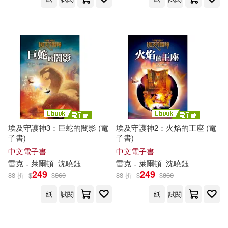
埃及守護神3：巨蛇的闇影 (電
埃及守護神2：火焰的王座 (電
子書)
子書)
中文電子書
中文電子書
雷克
．萊
爾頓
沈曉鈺
雷克
．萊
爾頓
沈曉鈺
249
249
88 折
$
$
360
88 折
$
$
360
紙
試閱
紙
試閱