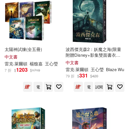
可港澳店取(73)
可新加坡店取(73)
可菲律賓店取(73)
太陽神試煉(全五冊)
波西傑克森2：妖魔之海(限量
附贈Disney+影集雙面書衣海
中文書
報)
上市日期
中文書
(可複選)
雷克
‧萊
爾頓
楊馥嘉
王心瑩
1203
雷克
‧萊
爾頓
王心瑩
Blaze Wu
7 折
$
$
1719
331
79 折
$
$
420
一個月內上市新品(5)
電
電
試閱
電子書
(可複選)
適合手機平板閱讀(25)