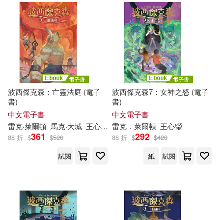
波西傑克森：亡靈法庭 (電子
波西傑克森7：女神之怒 (電子
書)
書)
中文電子書
中文電子書
雷克
‧萊
爾頓
馬克‧大城
王心瑩
Blaze Wu
雷克
．萊
爾頓
王心瑩
361
292
88 折
$
$
520
88 折
$
$
420
試閱
紙
試閱