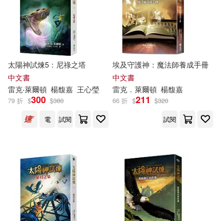
太陽神試煉5：尼祿之塔
埃及守護神：魔法師養成手冊
中文書
中文書
雷克
‧萊
爾頓
楊馥嘉
王心瑩
雷克
．萊
爾頓
楊馥嘉
300
211
79 折
$
$
380
66 折
$
$
320
電
試閱
試閱