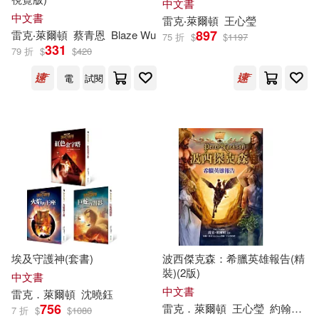
中文書
中文書
雷克
‧萊
爾頓
王心瑩
897
雷克
‧萊
爾頓
蔡青恩
Blaze Wu
75 折
$
$
1197
331
79 折
$
$
420
電
試閱
埃及守護神(套書)
波西傑克森：希臘英雄報告(精
裝)(2版)
中文書
中文書
雷克
．萊
爾頓
沈曉鈺
756
雷克
．萊
爾頓
王心瑩
約翰．洛可（John Rocco）
7 折
$
$
1080