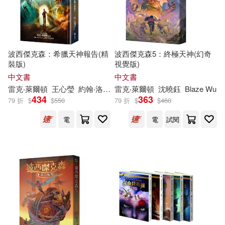
其他
(可複選)
波西傑克森：希臘天神報告(精
波西傑克森5：終極天神(幻奇
裝版)
視覺版)
現在可購買商品(67)
中文書
中文書
雷克
‧萊
爾頓
王心瑩
約翰‧洛可（John Rocco）
雷克
‧萊
爾頓
沈曉鈺
Blaze Wu
434
363
作者/演唱/譯/編/繪(98)
79 折
$
$
550
79 折
$
$
460
電
電
試閱
價格
-
範圍