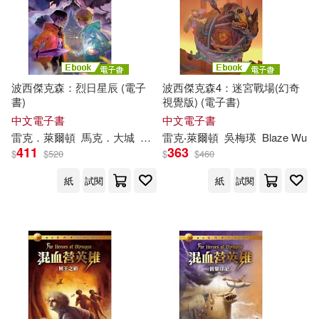
波西傑克森：烈日星辰 (電子
波西傑克森4：迷宮戰場(幻奇
書)
視覺版) (電子書)
中文電子書
中文電子書
雷克
．萊
爾頓
馬克．大城
王心瑩
雷克
Blaze Wu
‧萊
爾頓
吳梅瑛
Blaze Wu
411
363
$
$
520
$
$
460
紙
試閱
紙
試閱