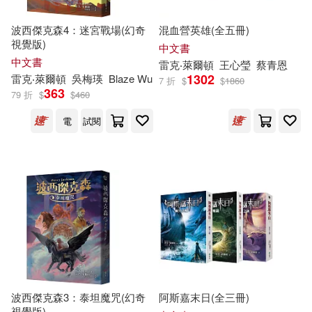
波西傑克森4：迷宮戰場(幻奇
混血營英雄(全五冊)
視覺版)
中文書
中文書
雷克
‧萊
爾頓
王心瑩
蔡青恩
1302
雷克
‧萊
爾頓
吳梅瑛
Blaze Wu
7 折
$
$
1860
363
79 折
$
$
460
電
試閱
波西傑克森3：泰坦魔咒(幻奇
阿斯嘉末日(全三冊)
視覺版)