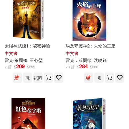
太陽神試煉1：祕密神諭
埃及守護神2：火焰的王座
中文書
中文書
雷克
‧萊
爾頓
王心瑩
雷克
．萊
爾頓
沈曉鈺
209
284
7 折
$
$
299
79 折
$
$
360
電
試閱
電