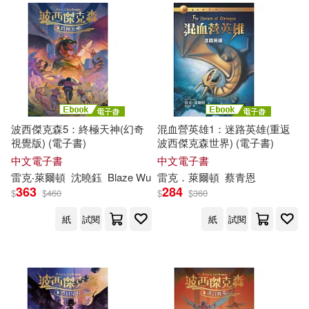
波西傑克森5：終極天神(幻奇
混血營英雄1：迷路英雄(重返
視覺版) (電子書)
波西傑克森世界) (電子書)
中文電子書
中文電子書
雷克
‧萊
爾頓
沈曉鈺
Blaze Wu
雷克
．萊
爾頓
蔡青恩
363
284
$
$
460
$
$
360
紙
試閱
紙
試閱