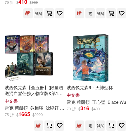
410
79 折
$
$
520
試閱
電
試閱
（美）雷克·萊爾頓(10)
馬克．大城(3)
馬克‧大城(2)
(美)雷克·萊爾頓(1)
洛希妮‧查克西(1)
波西傑克森【全五冊】(限量贈
波西傑克森6：天神聖杯
送混血營任務人物立牌&第1、
出版社
(可複選)
中文書
2集Disney+影集雙面書衣海報)
中文書
雷克
‧萊
爾頓
王心瑩
Blaze Wu
316
雷克
‧萊
爾頓
吳梅瑛
沈曉鈺
王心瑩
蔡青恩
79 折
$
$
400
1665
遠流(86)
接力出版社(9)
75 折
$
$
2220
電
試閱