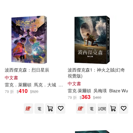
希伯崙(6)
Naxos(3)
浙江少年兒童出版社(2)
EuroArts(1)
Universal(1)
皇冠(1)
波西傑克森：烈日星辰
波西傑克森1：神火之賊(幻奇
視覺版)
中文書
配送方式
(可複選)
中文書
雷克
．萊
爾頓
馬克．大城
王心瑩
Blaze Wu
410
雷克
‧萊
爾頓
吳梅瑛
Blaze Wu
79 折
$
$
520
363
79 折
$
$
460
可超商取貨(77)
電
電
試閱
可海外宅配(78)