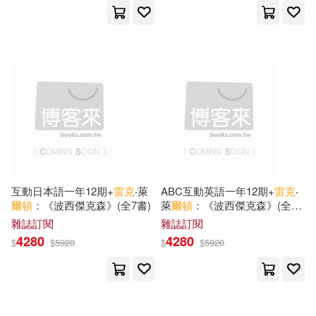
互動日本語一年12期+
雷克
‧萊
ABC互動英語一年12期+
雷克
‧
爾頓
：《波西傑克森》(全7書)
萊
爾頓
：《波西傑克森》(全7
書)
雜誌訂閱
雜誌訂閱
4280
4280
$
$
5920
$
$
5920