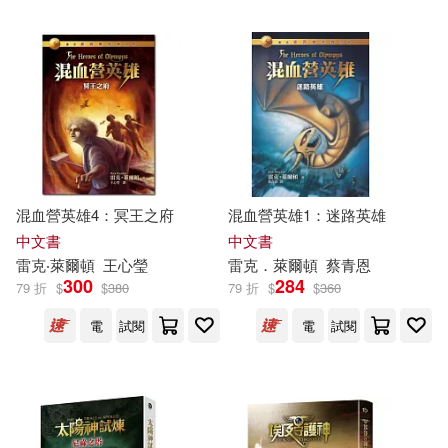
混血營英雄4：冥王之府
混血營英雄1：迷路英雄
中文書
中文書
雷克
‧萊
爾頓
王心瑩
雷克
．萊
爾頓
蔡青恩
300
284
79 折
$
$
380
79 折
$
$
360
電
試閱
電
試閱