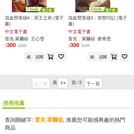
混血營英雄4：冥王之府 (電子
混血營英雄3：智慧印記 (電子
書)
書)
中文電子書
中文電子書
雷克
‧萊
爾頓
王心瑩
雷克
．萊
爾頓
蔡青恩
300
300
$
$
380
$
$
380
紙
試閱
紙
試閱
第
頁 ⁄
2
上一頁
下一頁
搜尋推薦
查詢關鍵字:
, 推薦您可能感興趣的熱門
雷克‧萊爾頓
商品