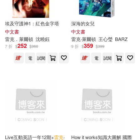
埃及守護神1：紅色金字塔
深海的女兒
中文書
中文書
雷克
．萊
爾頓
沈曉鈺
雷克
‧萊
爾頓
王心瑩
BARZ
252
359
7 折
$
$
360
9 折
$
$
399
電
試閱
電
試閱
Live互動英語一年12期+
雷克
‧
How it works知識大圖解 國際