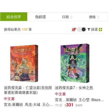
搜
尋
分類
綜合排序
熱銷度
日期
價格
(單選)
結
搜尋結果共
109
筆
篩選
圖書(73)
所有商品(109)
果
影音(5)
雜誌(6)
篩
選
電子書(25)
展開
作者
(可複選)
波西傑克森：亡靈法庭(首批限
波西傑克森7：女神之怒
雷克‧萊爾頓(57)
量透彩賽璐璐書衣版)
中文書
中文書
雷克
．萊
爾頓
王心瑩
Blaze Wu
331
雷克
‧萊
爾頓
馬克‧大城
王心瑩
Blaze Wu
79 折
$
$
420
雷克．萊爾頓(30)