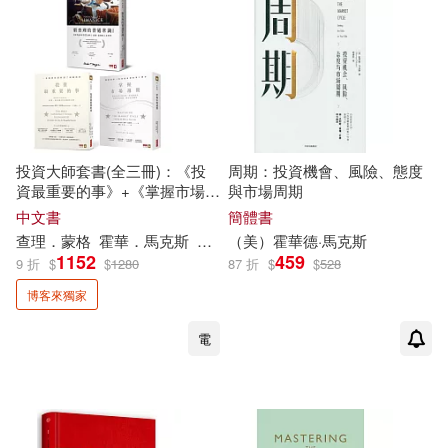
可港澳店取(9)
可新加坡店取(9)
可菲律賓店取(9)
投資大師套書(全三冊)：《投
周期：投資機會、風險、態度
資最重要的事》+《掌握市場週
與市場周期
期》+《窮查理的普通常識(增
電子書
中文書
簡體書
(可複選)
修版)》【博客來獨家限量熱銷
查理．蒙格
霍華
．
馬克斯
李彔
（美）
蘇鵬元
霍華
陳儀
德·
馬克斯
套組】
1152
459
9 折
$
$
1280
87 折
$
$
528
適合手機平板閱讀(2)
博客來獨家
電
其他
(可複選)
現在可購買商品(6)