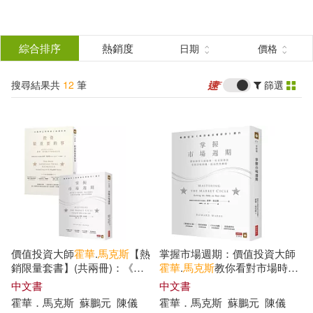
搜
尋
分類
綜合排序
熱銷度
日期
價格
(單選)
結
搜尋結果共
12
筆
篩選
圖書(9)
所有商品(12)
果
影音(1)
電子書(2)
篩
選
展開
作者
(可複選)
價值投資大師
霍華
.
馬克斯
【熱
掌握市場週期：價值投資大師
霍華．馬克斯(6)
銷限量套書】(共兩冊)：《投
霍華
.
馬克斯
教你看對市場時
資最重要的事》+《掌握市場週
機，提高投資勝算
中文書
中文書
期》
霍華
．
馬克斯
蘇鵬元
陳儀
霍華
．
馬克斯
蘇鵬元
陳儀
(美)霍華德·馬克斯(1)