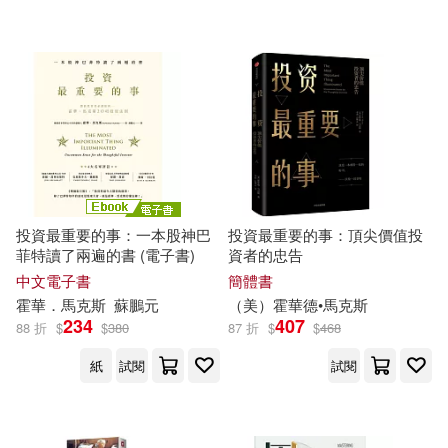
商業周刊(6)
中信出版社(3)
Deutsche Grammophon(1)
Hodder&Stoughton(1)
Ingram(1)
投資最重要的事：一本股神巴
投資最重要的事：頂尖價值投
菲特讀了兩遍的書 (電子書)
資者的忠告
配送方式
(可複選)
中文電子書
簡體書
霍華
．
馬克斯
蘇鵬元
（美）
霍華
德•
馬克斯
234
407
88 折
$
$
380
87 折
$
$
468
可超商取貨(10)
紙
試閱
試閱
可海外宅配(10)