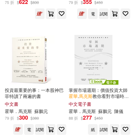
622
355
75 折
$
$
830
79 折
$
$
450
電
試閱
Howard Marks(1)
Howard S.(1)
Marks(1)
查理．蒙格(1)
（美）霍華德·馬克斯(1)
（美）霍華德•馬克斯(1)
投資最重要的事：一本股神巴
掌握市場週期：價值投資大師
菲特讀了兩遍的書
霍華
.
馬克斯
教你看對市場時
機，提高投資勝算 (電子書)
中文書
中文電子書
霍華
．
馬克斯
蘇鵬元
霍華
．
馬克斯
蘇鵬元
陳儀
出版社
(可複選)
300
277
79 折
$
$
380
88 折
$
$
450
電
試閱
紙
試閱