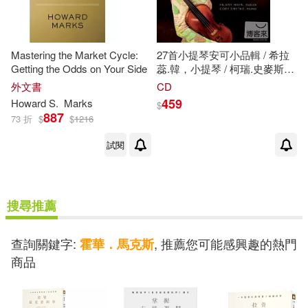
Mastering the Market Cycle:
27首小提琴安可小品輯 / 希拉
Getting the Odds on Your Side
蕊.韓，小提琴 / 柯瑞.史麥斯，
鋼琴 (2CD)(In 27 Pieces /
外文書
CD
Hilary Hahn Encores (2CD))
459
Howard S.
Marks
$
887
73 折
$
$
1216
試閱
搜尋推薦
查詢關鍵字:
, 推薦您可能感興趣的熱門
霍華．馬克斯
商品