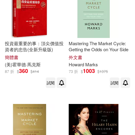
作者/演唱/譯/編/繪(9)
價格
-
範圍
投資最重要的事：頂尖價值投
Mastering The Market Cycle:
資者的忠告(全新升級版)
Getting the Odds on Your Side
簡體書
外文書
(美)
霍華
德·
馬克斯
Howard Marks
360
1003
87 折
$
$
414
73 折
$
$
1375
試閱
試閱