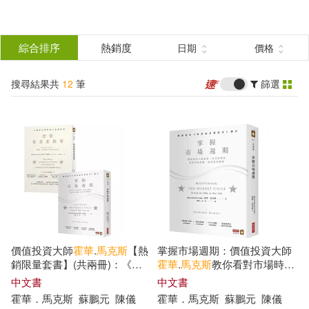
搜
尋
分類
綜合排序
熱銷度
日期
價格
(單選)
結
搜尋結果共
12
筆
篩選
圖書(9)
所有商品(12)
果
影音(1)
電子書(2)
篩
選
展開
作者
(可複選)
價值投資大師
霍華
.
馬克斯
【熱
掌握市場週期：價值投資大師
霍華．馬克斯(6)
銷限量套書】(共兩冊)：《投
霍華
.
馬克斯
教你看對市場時
資最重要的事》+《掌握市場週
機，提高投資勝算
中文書
中文書
期》
霍華
．
馬克斯
蘇鵬元
陳儀
霍華
．
馬克斯
蘇鵬元
陳儀
(美)霍華德·馬克斯(1)