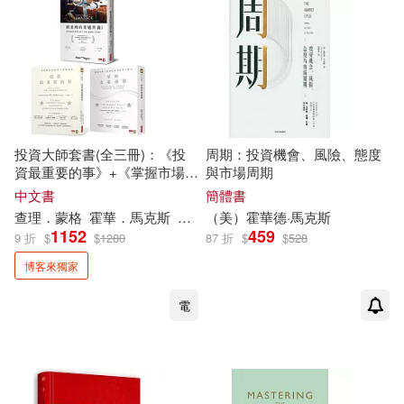
可港澳店取(9)
可新加坡店取(9)
可菲律賓店取(9)
投資大師套書(全三冊)：《投
周期：投資機會、風險、態度
資最重要的事》+《掌握市場週
與市場周期
期》+《窮查理的普通常識(增
電子書
中文書
簡體書
(可複選)
修版)》【博客來獨家限量熱銷
查理．蒙格
霍華
．
馬克斯
李彔
（美）
蘇鵬元
霍華
陳儀
德·
馬克斯
套組】
1152
459
9 折
$
$
1280
87 折
$
$
528
適合手機平板閱讀(2)
博客來獨家
電
其他
(可複選)
現在可購買商品(6)