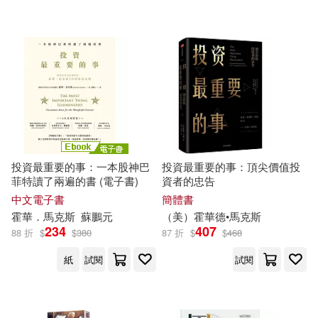
商業周刊(6)
中信出版社(3)
Deutsche Grammophon(1)
Hodder&Stoughton(1)
Ingram(1)
投資最重要的事：一本股神巴
投資最重要的事：頂尖價值投
菲特讀了兩遍的書 (電子書)
資者的忠告
配送方式
(可複選)
中文電子書
簡體書
霍華
．
馬克斯
蘇鵬元
（美）
霍華
德•
馬克斯
234
407
88 折
$
$
380
87 折
$
$
468
可超商取貨(10)
紙
試閱
試閱
可海外宅配(10)