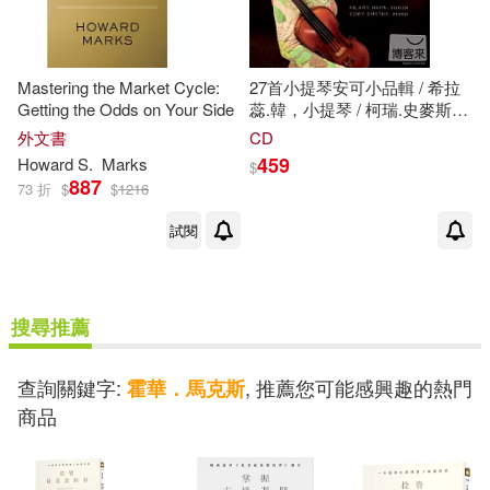
Mastering the Market Cycle:
27首小提琴安可小品輯 / 希拉
Getting the Odds on Your Side
蕊.韓，小提琴 / 柯瑞.史麥斯，
鋼琴 (2CD)(In 27 Pieces /
外文書
CD
Hilary Hahn Encores (2CD))
459
Howard S.
Marks
$
887
73 折
$
$
1216
試閱
搜尋推薦
查詢關鍵字:
, 推薦您可能感興趣的熱門
霍華．馬克斯
商品