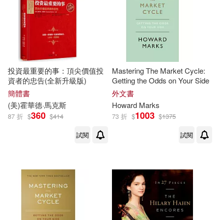
作者/演唱/譯/編/繪(9)
價格
-
範圍
投資最重要的事：頂尖價值投
Mastering The Market Cycle:
資者的忠告(全新升級版)
Getting the Odds on Your Side
簡體書
外文書
(美)
霍華
德·
馬克斯
Howard Marks
360
1003
87 折
$
$
414
73 折
$
$
1375
試閱
試閱