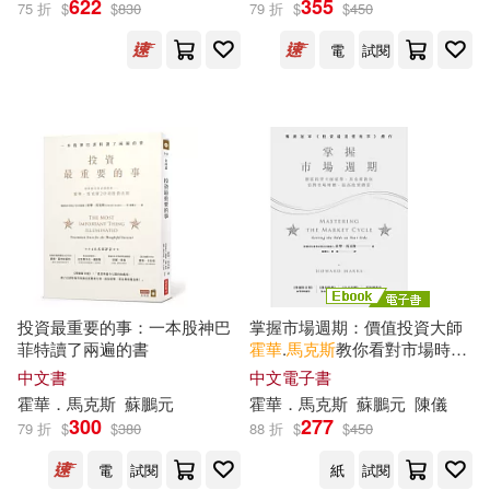
622
355
75 折
$
$
830
79 折
$
$
450
電
試閱
Howard Marks(1)
Howard S.(1)
Marks(1)
查理．蒙格(1)
（美）霍華德·馬克斯(1)
（美）霍華德•馬克斯(1)
投資最重要的事：一本股神巴
掌握市場週期：價值投資大師
菲特讀了兩遍的書
霍華
.
馬克斯
教你看對市場時
機，提高投資勝算 (電子書)
中文書
中文電子書
霍華
．
馬克斯
蘇鵬元
霍華
．
馬克斯
蘇鵬元
陳儀
出版社
(可複選)
300
277
79 折
$
$
380
88 折
$
$
450
電
試閱
紙
試閱