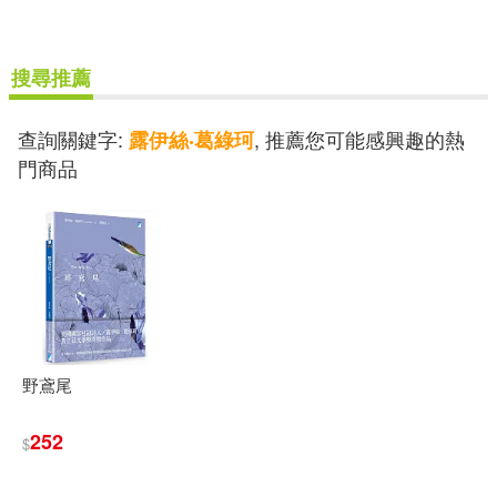
其他
(可複選)
搜尋推薦
現在可購買商品(1)
查詢關鍵字:
, 推薦您可能感興趣的熱
露伊絲‧葛綠珂
門商品
作者/演唱/譯/編/繪(3)
價格
-
範圍
野鳶尾
252
$