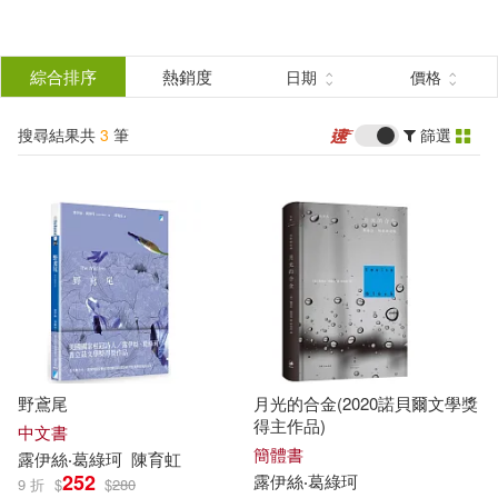
搜
尋
分類
綜合排序
熱銷度
日期
價格
(單選)
結
搜尋結果共
3
筆
篩選
圖書(3)
所有商品(3)
果
展開
篩
選
作者
(可複選)
露伊絲‧葛綠珂(3)
野鳶尾
月光的合金(2020諾貝爾文學獎
得主作品)
中文書
出版社
(可複選)
簡體書
露
伊
絲
‧
葛
綠
珂
陳育虹
252
露
伊
絲
‧
葛
綠
珂
9 折
$
$
280