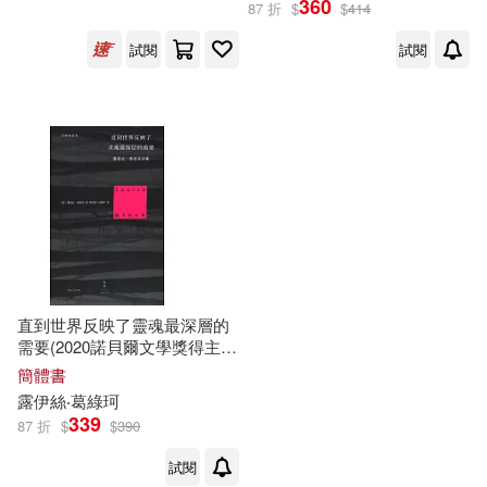
360
87 折
$
$
414
上海人民出版社(2)
試閱
試閱
寶瓶文化(1)
配送方式
(可複選)
可超商取貨(3)
可海外宅配(3)
可港澳店取(3)
直到世界反映了靈魂最深層的
需要(2020諾貝爾文學獎得主作
品)
簡體書
可新加坡店取(3)
露
伊
絲
‧
葛
綠
珂
339
87 折
$
$
390
可菲律賓店取(3)
試閱