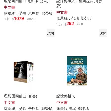
理想國四部曲 電影版(套書)
記憶傳承人：極樂謊言(電影
版)
中文書
中文書
露
薏
絲
．
勞瑞
朱恩伶
鄭榮珍
1079
露
薏
絲
．
勞瑞
鄭榮珍
9 折
$
$
1320
252
9 折
$
$
280
試閱
試閱
理想國四部曲 (套書)
記憶傳授人
中文書
中文書
露
薏
絲
．
勞瑞
朱恩伶
鄭榮珍
露
薏
絲
‧
勞瑞
鄭榮珍