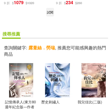
1079
234
9 折
$
$
1320
9 折
$
$
260
試閱
搜尋推薦
查詢關鍵字:
, 推薦您可能感興趣的熱門
露薏絲．勞瑞
商品
記憶傳承人(東方80
歷史刺繡人
我兒佳比(二版)
週年紀念版—作者