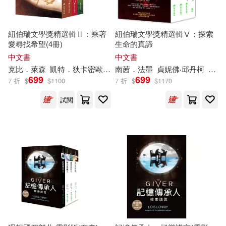
紐伯瑞文學獎精選輯Ⅱ：乘著
紐伯瑞文學獎精選輯Ⅴ：探索
愛尋找希望(4冊)
生命的真諦
中文書
中文書
克比．萊森
凱特．狄卡密歐
露
薏
南茜．法墨
絲
．
勞瑞
丁凡
貞妮佛‧邱丹柯
朱恩伶
趙映雪
露
薏
699
699
7 折
$
$
1100
7 折
$
$
1170
試閱