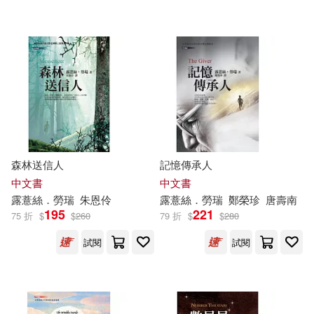
可超商取貨(14)
可海外宅配(14)
可港澳店取(12)
可新加坡店取(12)
森林送信人
記憶傳承人
中文書
中文書
可菲律賓店取(12)
露
薏
絲
．
勞瑞
朱恩伶
露
薏
絲
．
勞瑞
鄭榮珍
唐壽南
195
221
75 折
$
$
260
79 折
$
$
280
試閱
試閱
其他
(可複選)
現在可購買商品(10)