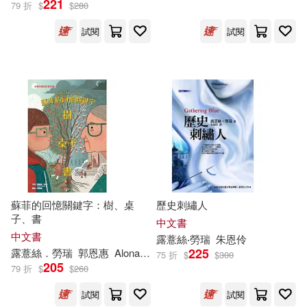
221
79 折
$
$
280
試閱
試閱
凱特．狄卡密歐(1)
南茜．法墨(1)
貞妮佛‧邱丹柯(1)
出版社
(可複選)
蘇菲的回憶關鍵字：樹、桌
歷史刺繡人
子、書
中文書
台灣東方(14)
中文書
露
薏
絲
‧
勞瑞
朱恩伶
225
露
薏
絲
．
勞瑞
郭恩惠
Alona Millgram
75 折
$
$
300
205
79 折
$
$
260
配送方式
(可複選)
試閱
試閱