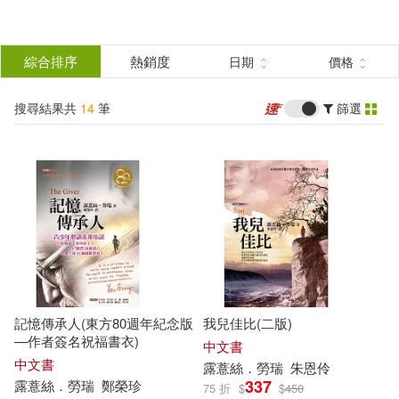
搜
尋
分類
綜合排序
熱銷度
日期
價格
(單選)
結
搜尋結果共
14
筆
篩選
圖書(14)
所有商品(14)
果
展開
篩
選
作者
(可複選)
露薏絲．勞瑞(10)
記憶傳承人(東方80週年紀念版
我兒佳比(二版)
露薏絲‧勞瑞(4)
—作者簽名祝福書衣)
中文書
中文書
露
薏
絲
．
勞瑞
朱恩伶
337
露
薏
絲
．
勞瑞
鄭榮珍
75 折
$
$
450
克比．萊森(1)