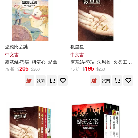
作者/演唱/譯/編/繪(14)
價格
-
範圍
溫德比之謎
數星星
中文書
中文書
露
薏
絲
‧
勞瑞
柯清心
貓魚
露
薏
絲
‧
勞瑞
朱恩伶
火柴工作室
205
195
79 折
$
$
260
75 折
$
$
260
試閱
試閱