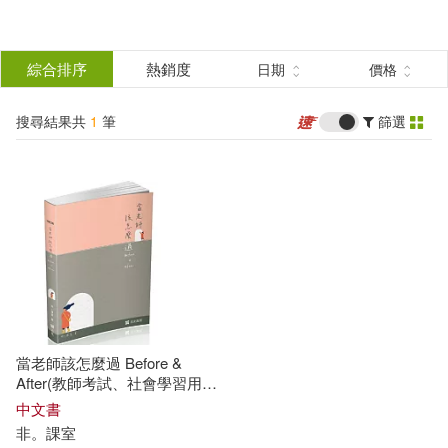
搜
尋
分類
綜合排序
熱銷度
日期
價格
(單選)
結
搜尋結果共
1
筆
篩選
圖書(1)
所有商品(1)
果
展開
篩
選
作者
(可複選)
非。課室(1)
當老師該怎麼過 Before &
After(教師考試、社會學習用
書)
出版社
中文書
(可複選)
非
。
課室