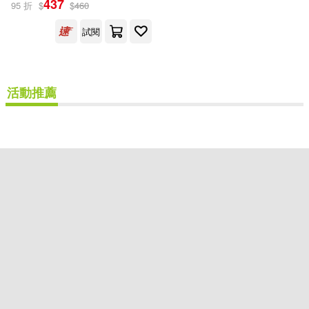
437
95 折
$
$
460
志光保成(1)
試閱
配送方式
(可複選)
活動推薦
可超商取貨(1)
可海外宅配(1)
可港澳店取(1)
可新加坡店取(1)
可菲律賓店取(1)
重新設定
確認
其他
(可複選)