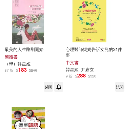
作者/演唱/譯/編/繪(8)
價格
-
範圍
最美的人生剛剛開始
心理醫師媽媽告訴女兒的31件
事
簡體書
中文書
（
韓
）
韓星
姬
183
韓星
姬
尹嘉玄
87 折
$
$
210
288
9 折
$
$
320
試閱
試閱