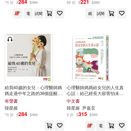
284
221
79 折
$
$
360
88 折
$
$
360
電
試閱
紙
試閱
出版社
(可複選)
商業周刊(6)
中信出版社(1)
中國工人出版社(1)
智富(1)
配送方式
(可複選)
給我40歲的女兒：心理醫師媽
心理醫師媽媽給女兒的人生真
媽走過中年之路的38個提醒
心話：給已經長大卻害怕未來
(有聲書)
的妳 關於職場、婚姻、獨處與
有聲書
中文書
可超商取貨(6)
可海外宅配(6)
育兒的幸福抉擇
韓星
姬
韓星
姬
尹嘉玄
284
315
79 折
$
$
360
9 折
$
$
350
可港澳店取(6)
電