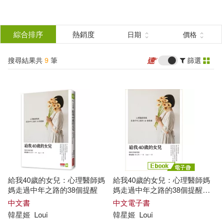
搜
尋
分類
綜合排序
熱銷度
日期
價格
(單選)
結
搜尋結果共
9
筆
篩選
圖書(6)
所有商品(9)
果
電子書(2)
有聲書(1)
篩
選
展開
作者
(可複選)
給我40歲的女兒：心理醫師媽
給我40歲的女兒：心理醫師媽
韓星姬(6)
（韓）韓星姬(2)
媽走過中年之路的38個提醒
媽走過中年之路的38個提醒
(電子書)
中文書
中文電子書
韓星
姬
Loui
韓星
姬
Loui
人蔘姬、泡菜公主(1)