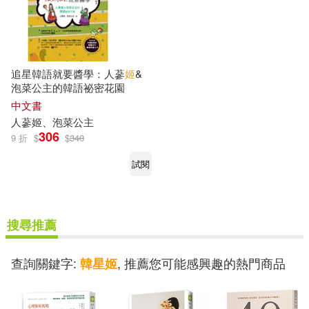
追星韓語就要醬學：人蔘
姬
&
泡菜公主的韓語祕密花園
中文書
人蔘
姬
、泡菜公主
306
9 折
$
$
340
試閱
搜尋推薦
查詢關鍵字:
, 推薦您可能感興趣的熱門商品
韓星姬