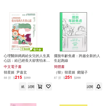
可新加坡店取(6)
可菲律賓店取(6)
電子書
(可複選)
心理醫師媽媽給女兒的人生真
擺脫年齡焦慮：跨越全新的人
適合手機平板閱讀(2)
心話：給已經長大卻害怕未來
生起跑線
的妳 關於職場、婚姻、獨處與
中文電子書
簡體書
育兒的幸福抉擇 (電子書)
韓星
姬
尹嘉玄
（
韓
）
韓星
姬
藺陽子
215
251
其他
88 折
$
$
350
87 折
$
$
288
(可複選)
紙
試閱
試閱
現在可購買商品(5)