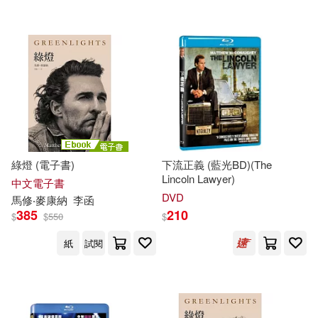
配送方式
(可複選)
可超商取貨(10)
可海外宅配(9)
可港澳店取(5)
可新加坡店取(5)
綠燈 (電子書)
下流正義 (藍光BD)(The
Lincoln Lawyer)
中文電子書
可菲律賓店取(5)
DVD
馬修
‧
麥康納
李函
385
210
$
$
550
$
紙
試閱
電子書
(可複選)
適合手機平板閱讀(3)