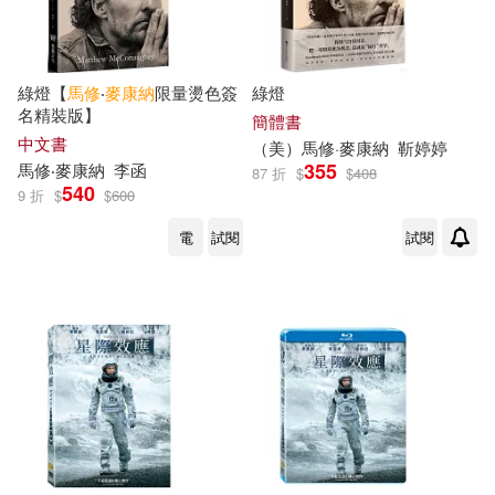
綠燈【
馬修
‧
麥康納
限量燙色簽
綠燈
名精裝版】
簡體書
中文書
（美）
馬修
·
麥康納
靳婷婷
355
馬修
‧
麥康納
李函
87 折
$
$
408
540
9 折
$
$
600
電
試閱
試閱