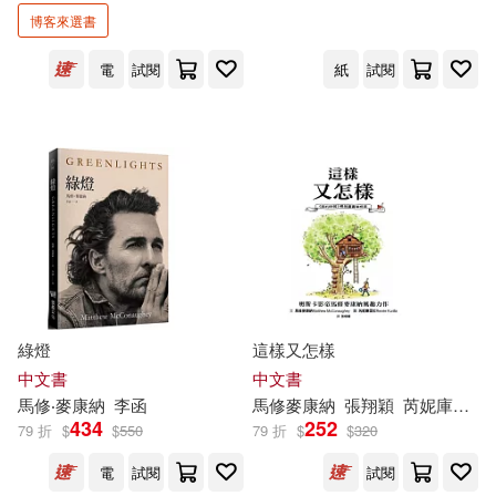
博客來選書
（美）馬修·麥康納(1)
電
試閱
紙
試閱
出版社
(可複選)
堡壘文化(6)
華納兄弟影業(3)
勁藝(1)
得利影視(1)
綠燈
這樣又怎樣
格林文化(1)
中文書
中文書
馬修
‧
麥康納
李函
馬修
麥康納
張翔穎
芮妮庫里拉（Renée Kurilla）
434
252
浙江人民出版社(1)
79 折
$
$
550
79 折
$
$
320
電
試閱
試閱