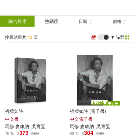
搜
尋
分類
綜合排序
熱銷度
日期
價格
(單選)
結
搜尋結果共
13
筆
篩選
圖書(5)
所有商品(13)
果
影音(5)
電子書(3)
篩
選
展開
作者
(可複選)
祈禱如詩
祈禱如詩 (電子書)
馬修‧麥康納(6)
中文書
中文電子書
馬修
‧
麥康納
吳育旻
馬修
‧
麥康納
吳育旻
379
304
79 折
$
$
480
88 折
$
$
480
馬修麥康納(1)