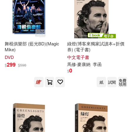
免費電子書(1)
其他
(可複選)
舞棍俱樂部 (藍光BD)(Magic
綠燈(博客來獨家試讀本+折價
Mike)
券) (電子書)
現在可購買商品(8)
DVD
中文電子書
299
馬修
‧
麥康納
李函
$
$
598
0
$
作者/演唱/譯/編/繪(13)
免費
紙
試閱
領用
價格
-
範圍