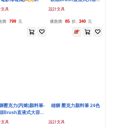
24色
計文具
設計文具
799
85
340
惠價:
元
優惠價:
折,
元
獅壓克力(丙烯)顏料筆-
雄獅 壓克力顏料筆 24色
頭Brush直液式大容量
12色
計文具
設計文具