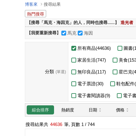
博客來
搜尋結果
熱門搜尋
【搜尋「馬克・海因克」的人，同時也搜尋......】
造光者
【我要重新搜尋】
馬克
海因
所有商品(44636)
圖書(1
家居生活(747)
美食(153
分類
無印良品(117)
星巴克(4
(單選)
電子票證(30)
鞋包配件(1
電子書閱讀器(9)
電子書(
日期
價格
綜合排序
熱銷度
搜尋結果共
44636
筆, 頁數
1
/ 744