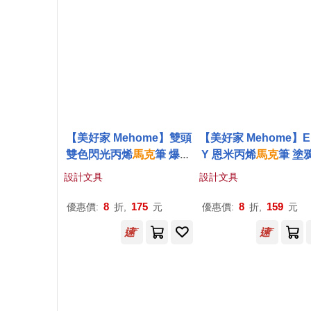
【美好家 Mehome】雙頭
【美好家 Mehome】E
雙色閃光丙烯
馬克
筆 爆閃
Y 恩米丙烯
馬克
筆 塗
軟頭彩筆 12支24色
彩色筆 12色
設計文具
設計文具
8
175
8
159
優惠價:
折,
元
優惠價:
折,
元