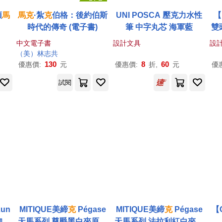
頭
馬
馬克
·紮
克
伯格：後約伯斯
UNI POSCA 壓克力水性
【
時代的傳奇 (電子書)
筆 中字丸芯 海軍藍
雙
中文電子書
設計文具
設
（美）林志共
130
8
60
優惠價:
元
優惠價:
折,
元
優
試閱
un
MITIQUE美締
克
Pégase
MITIQUE美締
克
Pégase
【
咖啡
天馬系列 尊爵黑白夾原子
天馬系列 法拉利紅白夾原