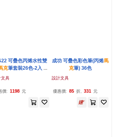
S22 可疊色丙烯水性雙
成功 可疊色彩色筆(丙烯
馬
馬克
筆套裝26色-2入 嘟
克
筆) 36色
嘟頭+軟頭
計文具
設計文具
1198
85
331
惠價:
元
優惠價:
折,
元