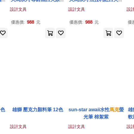
筆
子筆
設計文具
設計文具
設
988
988
優惠價:
元
優惠價:
元
優
6色
雄獅 壓克力顏料筆 12色
sun-star awaii水性
馬克
螢
雄
光筆 棉絮紫
軟
設計文具
設計文具
設