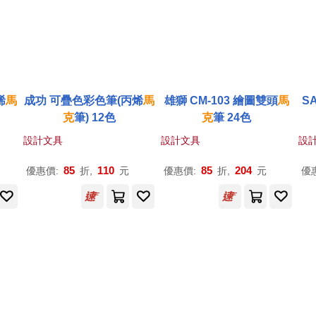
烯
馬
成功 可疊色彩色筆(丙烯
馬
雄獅 CM-103 繪圖雙頭
馬
S
克
筆) 12色
克
筆 24色
設計文具
設計文具
設
85
110
85
204
優惠價:
折,
元
優惠價:
折,
元
優