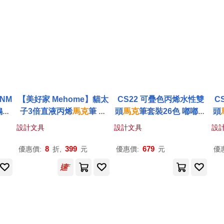
NM
【美好家 Mehome】貓太
CS22 可疊色丙烯水性雙
C
鴉筆
子3倍直液丙烯
馬克
筆 軟
頭
馬克
筆套裝26色 嘟嘟頭
頭
頭塗鴉筆 12色
+軟頭
設計文具
設計文具
設
8
399
679
優惠價:
折,
元
優惠價:
元
優