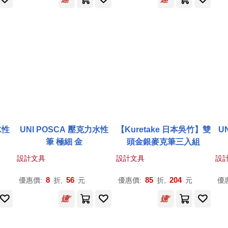
水性
UNI POSCA 壓克力水性
【Kuretake 日本吳竹】雙
U
筆 極細 金
頭金銀麥克筆三入組
設計文具
設計文具
設
8
56
85
204
優惠價:
折,
元
優惠價:
折,
元
優