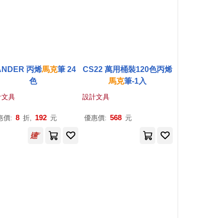
ANDER 丙烯
馬克
筆 24
CS22 萬用桶裝120色丙烯
色
馬克
筆-1入
計文具
設計文具
8
192
568
惠價:
折,
元
優惠價:
元