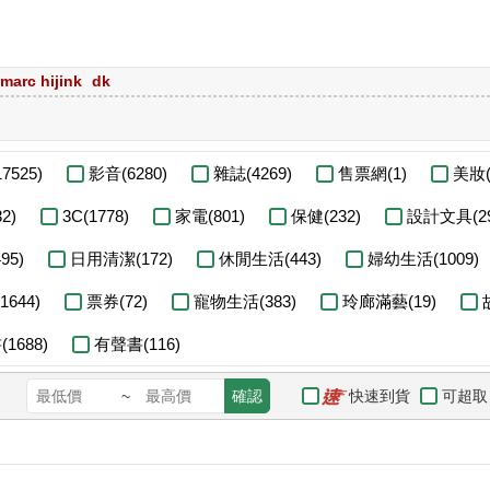
marc hijink
dk
7525)
影音(6280)
雜誌(4269)
售票網(1)
美妝(
2)
3C(1778)
家電(801)
保健(232)
設計文具(29
95)
日用清潔(172)
休閒生活(443)
婦幼生活(1009)
644)
票券(72)
寵物生活(383)
玲廊滿藝(19)
1688)
有聲書(116)
快速到貨
可超取
~
確認