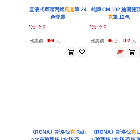
直液式單頭丙烯
馬克
筆-24
雄獅 CM-102 繪圖雙
色套裝
克
筆 12色
設計文具
設計文具
499
85
102
優惠價:
元
優惠價:
折,
元
《RONA》斯洛伐
克
Rati
《RONA》斯洛伐
克
L
o水晶玻璃杯 | 水杯 茶杯
ar玻璃杯 | 水杯 茶杯 