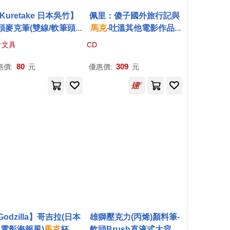
Kuretake 日本吳竹】
佩里：傻子國外旅行記與
頭麥克筆(雙線/軟筆頭)-
馬克
‧吐溫其他電影作品 /
海綠色
佩里(指揮) 羅馬愛樂管弦
計文具
CD
樂團, 斯洛伐
克
愛樂管弦樂
團, 維也納交響樂團(PERR
80
309
惠價:
元
優惠價:
元
Y: Innocents Abroad (Th
e) and other Mark Twain
films, 1980-1985 / Perry
(conductor) Rome Philh
armonic Orchestra, Slov
ark Philharmonic Orche
stra, Vienna Symphony
Orchestra)
Godzilla】哥吉拉(日本
雄獅壓克力(丙烯)顏料筆-
電影海報風)
馬克
杯
軟頭Brush直液式大容量