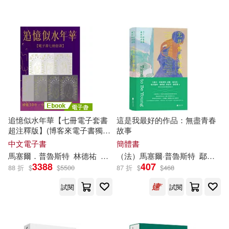
可超商取貨(39)
（法國）馬塞爾·普魯斯特(1)
廣西師範大學出版社(2)
可海外宅配(39)
（法）馬塞爾•普魯斯特(1)
木馬文化(2)
可港澳店取(36)
湖南美術出版社(2)
Naxos(1)
可新加坡店取(36)
追憶似水年華【七冊電子套書
這是我最好的作品：無盡青春
上海三聯書店(1)
超注釋版】(博客來電子書獨家
故事
可菲律賓店取(36)
贈品版) (電子書)
中文電子書
簡體書
上海文藝出版社(1)
馬塞爾
．
普魯斯特
林德祐
石武耕
（法）
許雅雯
馬塞爾
邱瑞鑾
·
普魯斯特
陳文瑤
鄢宏福
陳郁
3388
407
88 折
$
$
5500
87 折
$
$
468
電子書
(可複選)
中國對外翻譯出版公司(1)
試閱
試閱
適合手機平板閱讀(10)
中國少年兒童出版社(1)