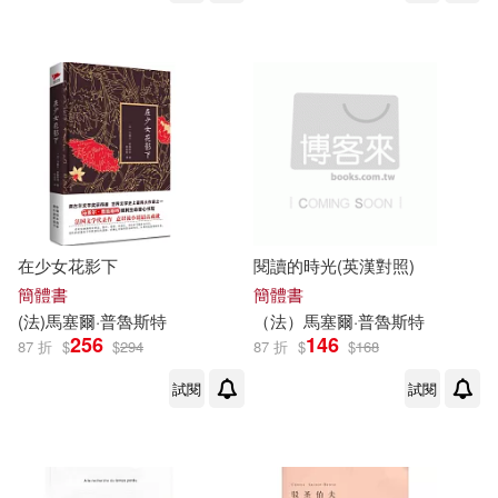
在少女花影下
閱讀的時光(英漢對照)
簡體書
簡體書
(法)
馬塞爾
·
普魯斯特
（法）
馬塞爾
·
普魯斯特
256
146
87 折
$
$
294
87 折
$
$
168
試閱
試閱