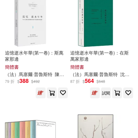
中國計量出版社(1)
其他
(可複選)
人民文學出版社(1)
現在可購買商品(15)
四川文藝出版社(1)
追憶逝水年華(第一卷)：斯萬
追憶逝水年華(第一卷)：在斯
作者/演唱/譯/編/繪(46)
家那邊
萬家那邊
簡體書
簡體書
山東文藝出版社(1)
價格
-
（法）
馬塞爾
·
普魯斯特
陳太乙
（法）
馬塞爾
·
普魯斯特
沈志明
範圍
388
564
79 折
$
$
492
87 折
$
$
648
江蘇文藝出版社(1)
試閱
江蘇鳳凰文藝出版社(1)
生活‧讀書‧新知三聯書店(1)