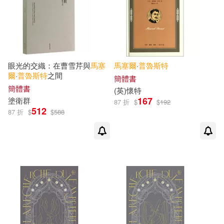
眼光的交織：在曹雪芹與
馬塞
馬塞爾
·
普魯斯特
爾
·
普魯斯特
之間
簡體書
簡體書
(英)懷特
167
塗衛群
87 折
$
$
192
512
87 折
$
$
588