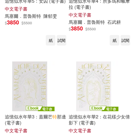
追憶似水年華5：女囚 (電子書)
追憶似水年華4：所多瑪和蛾摩
拉 (電子書)
中文電子書
中文電子書
馬塞爾
．
普魯斯特
陳郁雯
3850
馬塞爾
．
普魯斯特
石武耕
$
$
5500
3850
$
$
5500
紙
試閱
紙
試閱
追憶似水年華3：蓋爾芒
特
那邊
追憶似水年華2：在花樣少女倩
(電子書)
影下 (電子書)
中文電子書
中文電子書