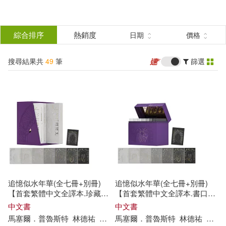
搜
尋
分類
綜合排序
熱銷度
日期
價格
(單選)
結
搜尋結果共
49
筆
篩選
圖書(38)
所有商品(49)
果
影音(1)
電子書(10)
篩
選
展開
作者
(可複選)
追憶似水年華(全七冊+別冊)
追憶似水年華(全七冊+別冊)
（法）馬塞爾·普魯斯特(22)
【首套繁體中文全譯本.珍藏燙
【首套繁體中文全譯本.書口噴
印書盒平裝套組】(限量加贈獨
繪法式軟精裝.典藏燙印書匣套
中文書
中文書
家【追憶】筆記本)
組】(限量加贈獨家【追憶】筆
馬塞爾
．
普魯斯特
林德祐
石武耕
馬塞爾
許雅雯
．
普魯斯特
邱瑞鑾
陳文瑤
林德祐
陳郁
石武
馬塞爾．普魯斯特(16)
記本)