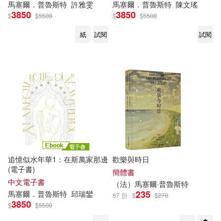
馬塞爾
．
普魯斯特
許雅雯
馬塞爾
．
普魯斯特
陳文瑤
3850
3850
$
$
5500
$
$
5500
紙
試閱
試閱
追憶似水年華1：在斯萬家那邊
歡樂與時日
(電子書)
簡體書
中文電子書
（法）
馬塞爾
·
普魯斯特
235
馬塞爾
．
普魯斯特
邱瑞鑾
87 折
$
$
270
3850
$
$
5500