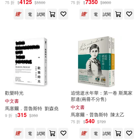
4125
7350
75 折
$
$
5500
75 折
$
$
9800
電
試閱
電
試閱
馬塞爾・普魯斯特(2)
展開
(法)馬塞爾·普魯斯特(1)
出版社
(可複選)
(英)懷特(1)
M.）(1)
聯經出版公司(11)
[法]馬塞爾·普魯斯特（Proust(1)
華東師範大學出版社(8)
[法]馬塞爾‧普魯斯特（Proust，
歡樂時光
追憶逝水年華：第一卷 斯萬家
M．）(1)
那邊(兩冊不分售)
時報出版(4)
展開
中文書
中文書
馬塞爾
．
普魯斯特
劉森堯
塗衛群(1)
315
馬塞爾
・
普魯斯特
陳太乙
9 折
$
$
350
上海譯文出版社(3)
540
75 折
$
$
720
配送方式
(可複選)
馬塞爾‧普魯斯特(1)
電
試閱
電
試閱
譯林出版社(3)
印刻(2)