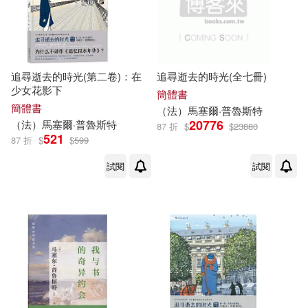
追尋逝去的時光(第二卷)：在
追尋逝去的時光(全七冊)
少女花影下
簡體書
簡體書
（法）
馬塞爾
·
普魯斯特
20776
（法）
馬塞爾
·
普魯斯特
87 折
$
$
23880
521
87 折
$
$
599
試閱
試閱