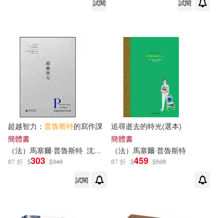
試閱
試閱
超越智力：
普魯斯特
的寫作課
追尋逝去的時光(選本)
簡體書
簡體書
（法）
馬塞爾
·
普魯斯特
沈志明
（法）
馬塞爾
·
普魯斯特
303
459
87 折
$
$
348
87 折
$
$
528
試閱