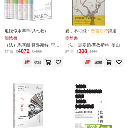
追憶似水年華(共七卷)
愛，不可能：
普魯斯特
詩選
簡體書
簡體書
（法）
馬塞爾
·
普魯斯特
李恆基
（法）
馬塞爾
·
普魯斯特
姜山
4072
308
87 折
$
$
4680
87 折
$
$
354
試閱
試閱