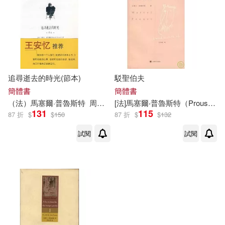
追尋逝去的時光(節本)
駁聖伯夫
簡體書
簡體書
（法）
馬塞爾
·
普魯斯特
周克希
[法]
馬塞爾
‧
普魯斯特
（Proust，M．）
131
115
87 折
$
$
150
87 折
$
$
132
試閱
試閱