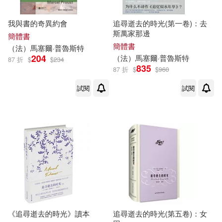
我與書的奇異約會
追尋逝去的時光(第一卷)：去
斯萬家那邊
簡體書
簡體書
（法）
馬塞爾
·
普魯斯特
204
（法）
馬塞爾
·
普魯斯特
87 折
$
$
234
835
87 折
$
$
960
試閱
試閱
《追尋逝去的時光》讀本
追尋逝去的時光(第五卷)：女