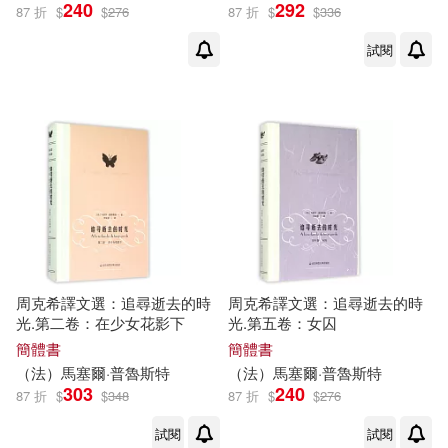
240
292
87 折
$
$
276
87 折
$
$
336
試閱
周克希譯文選：追尋逝去的時
周克希譯文選：追尋逝去的時
光.第二卷：在少女花影下
光.第五卷：女囚
簡體書
簡體書
（法）
馬塞爾
·
普魯斯特
（法）
馬塞爾
·
普魯斯特
303
240
87 折
$
$
348
87 折
$
$
276
試閱
試閱