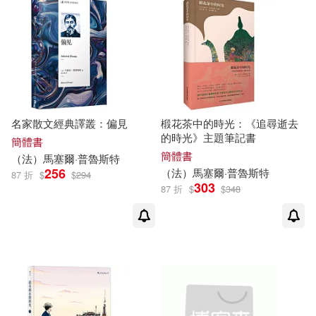
名家散文經典譯叢：偏見
椴花茶中的時光：《追尋逝去
的時光》主題筆記書
簡體書
簡體書
（法）
馬塞爾
·
普魯斯特
256
（法）
馬塞爾
·
普魯斯特
87 折
$
$
294
303
87 折
$
$
348