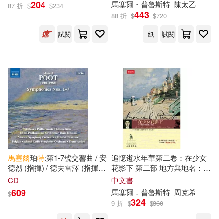
204
馬塞爾
・
普魯斯特
陳太乙
87 折
$
$
234
443
88 折
$
$
720
試閱
紙
試閱
馬塞爾
珀
特
:第1-7號交響曲 / 安
追憶逝水年華第二卷：在少女
德烈 (指揮) / 德夫雷澤 (指揮) /
花影下 第二部 地方與地名：地
葛拉斯 (指揮) / 安特衛普愛樂
方
CD
中文書
樂團 / 比利時廣播交響樂團 / 布
609
馬塞爾
．
普魯斯特
周克希
$
魯塞爾愛樂樂團 / 莫斯科交響
324
9 折
$
$
360
樂團 (2CD)(Marcel Poot:
Symphonies Nos. 1-7 / Andre