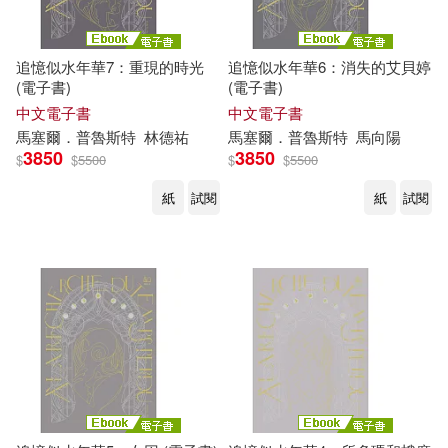
追憶似水年華7：重現的時光
追憶似水年華6：消失的艾貝婷
(電子書)
(電子書)
中文電子書
中文電子書
馬塞爾
．
普魯斯特
林德祐
馬塞爾
．
普魯斯特
馬向陽
3850
3850
$
$
5500
$
$
5500
紙
試閱
紙
試閱