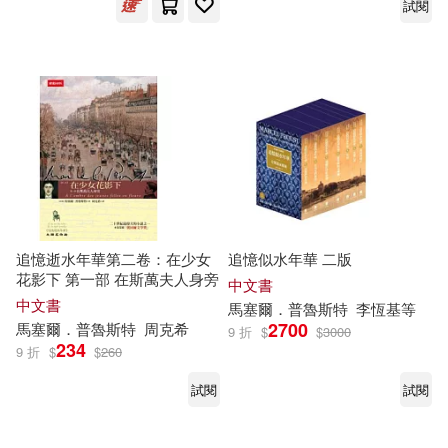
試閱
(conductor) / Devreese
(conductor) / Gras (conductor)
/ Rotman (conductor) /
Antwerp Philharmonic
Orchestra / Belgian Radio
Symphony Orchestra /
Brussels Philharmonic
Orchestra / Moscow
Symphony Orchestra (2CD))
追憶逝水年華第二卷：在少女
追憶似水年華 二版
花影下 第一部 在斯萬夫人身旁
中文書
中文書
馬塞爾
．
普魯斯特
李恆基等
2700
馬塞爾
．
普魯斯特
周克希
9 折
$
$
3000
234
9 折
$
$
260
試閱
試閱