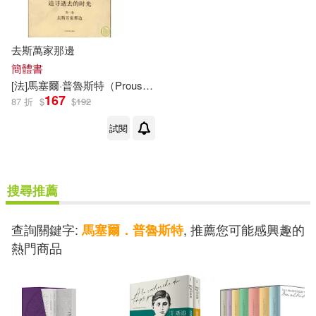
去斯萬家那邊
簡體書
[法]
馬塞爾
·
普魯斯特
（Proust
M.）
周克希
167
87 折
$
$
192
試閱
搜尋推薦
查詢關鍵字:
, 推薦您可能感興趣的
馬塞爾．普魯斯特
熱門商品