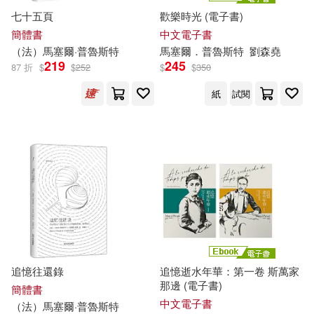
七十五頁
歡樂時光 (電子書)
簡體書
中文電子書
（法）
馬塞爾
·
普魯斯特
馬塞爾
．
普魯斯特
劉森堯
219
245
87 折
$
$
252
$
$
350
紙
試閱
追憶往還錄
追憶逝水年華：第一卷 斯萬家
那邊 (電子書)
簡體書
中文電子書
（法）
馬塞爾
·
普魯斯特