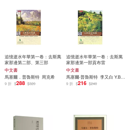
追憶逝水年華第一卷：去斯萬
追憶逝水年華第一卷：去斯萬
家那邊第二部、第三部
家那邊第一部貢布雷
中文書
中文書
馬塞爾
．
普魯斯特
周克希
馬塞爾
‧
普魯斯特
李又白 Y.B.LEE
288
216
9 折
$
$
320
9 折
$
$
240