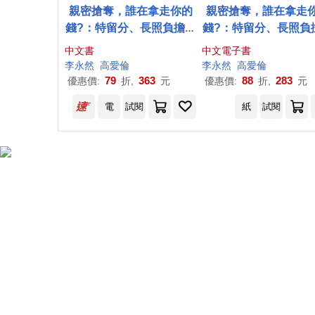
親密搶奪，誰在拿走你的
親密搶奪，誰在拿走
錢?：特留分、長照負擔、
錢?：特留分、長照負
離婚賠償，23種人性金錢
離婚補償，23種人性
中文書
中文電子書
戰與法律應對之道，有規
戰與法律應對之道，
李永
然
高
愛倫
李永
然
高
愛倫
劃才能守住錢、
愛
無傷
劃才能守住錢、
愛
無傷
79
363
88
283
優惠價:
折,
元
優惠價:
折,
元
子書)
電
試閱
紙
試閱