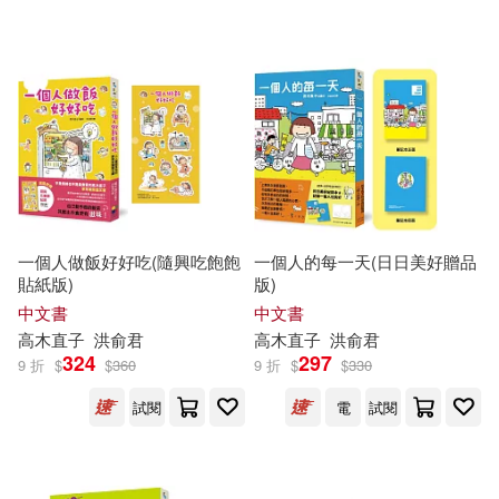
一個人做飯好好吃(隨興吃飽飽
一個人的每一天(日日美好贈品
貼紙版)
版)
中文書
中文書
高木直子
洪俞君
高木直子
洪俞君
324
297
9 折
$
$
360
9 折
$
$
330
試閱
電
試閱