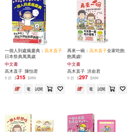
電子書
(可複選)
適合手機平板閱讀(2)
適合平板閱讀(34)
一個人到處瘋慶典：
高木直子
再來一碗：
高木直子
全家吃飽
日本祭典萬萬歲
飽萬歲!
其他
(可複選)
中文書
中文書
高木直子
陳怡君
高木直子
洪俞君
315
297
9 折
$
$
350
9 折
$
$
330
現在可購買商品(72)
電
試閱
電
試閱
作者/演唱/譯/編/繪(90)
價格
-
範圍