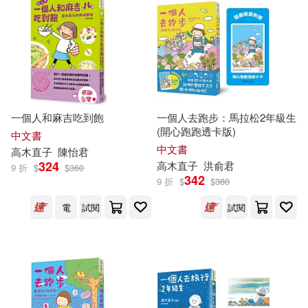
一個人和麻吉吃到飽
一個人去跑步：馬拉松2年級生
(開心跑跑透卡版)
中文書
中文書
高木直子
陳怡君
324
高木直子
洪俞君
9 折
$
$
360
342
9 折
$
$
380
電
試閱
試閱