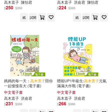
高木直子
陳怡君
高木直子
洪俞君
陳怡君
250
224
$
$
350
$
$
320
紙
試閱
紙
試閱
媽媽的每一天：
高木直子
陪你
體能UP1年級生:
高木直子
元氣
一起慢慢長大 (電子書)
滿滿大作戰 (電子書)
中文電子書
中文電子書
高木直子
洪俞君
高木直子
洪俞君
231
266
$
$
330
$
$
380