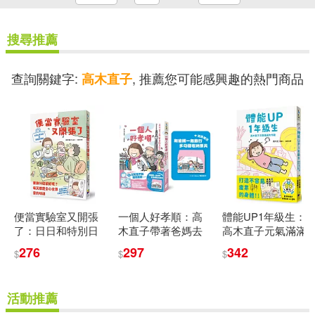
搜尋推薦
查詢關鍵字:
, 推薦您可能感興趣的熱門商品
高木直子
便當實驗室又開張
一個人好孝順：高
體能UP1年級生：
了：日日和特別日
木直子帶著爸媽去
高木直子元氣滿滿
的菜單挑戰記
旅行(多功能收納票
大作戰
276
297
342
$
$
$
夾贈品版)
活動推薦