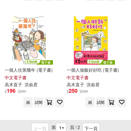
一個人住第幾年 (電子書)
一個人做飯好好吃 (電子書)
中文電子書
中文電子書
高木直子
洪俞君
高木直子
洪俞君
196
250
$
$
280
$
$
360
紙
試閱
紙
試閱
第
頁 ⁄
2
上一頁
下一頁