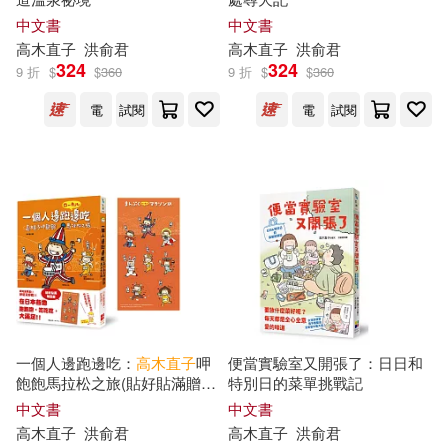
中文書
中文書
高木直子
洪俞君
高木直子
洪俞君
324
324
9 折
$
$
360
9 折
$
$
360
電
試閱
電
試閱
一個人邊跑邊吃：
高木直子
呷
便當實驗室又開張了：日日和
飽飽馬拉松之旅(貼好貼滿贈品
特別日的菜單挑戰記
版)
中文書
中文書
高木直子
洪俞君
高木直子
洪俞君