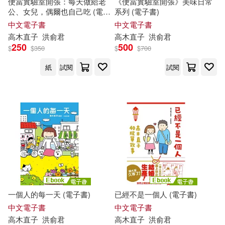
便當實驗室開張：每天做給老
《便當實驗室開張》美味日常
公、女兒，偶爾也自己吃 (電子
系列 (電子書)
書)
中文電子書
中文電子書
高木直子
洪俞君
高木直子
洪俞君
250
500
$
$
350
$
$
700
紙
試閱
試閱
一個人的每一天 (電子書)
已經不是一個人 (電子書)
中文電子書
中文電子書
高木直子
洪俞君
高木直子
洪俞君