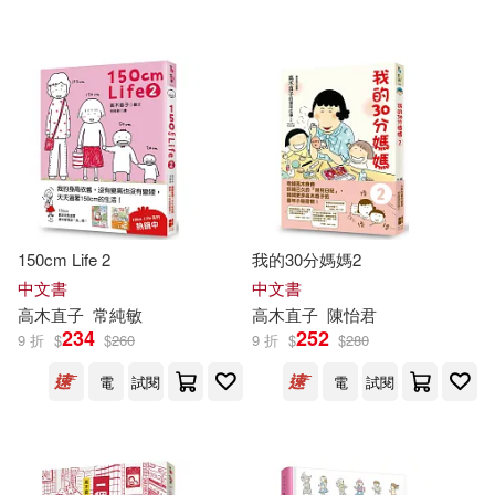
150cm Life 2
我的30分媽媽2
中文書
中文書
高木直子
常純敏
高木直子
陳怡君
234
252
9 折
$
$
260
9 折
$
$
280
電
試閱
電
試閱