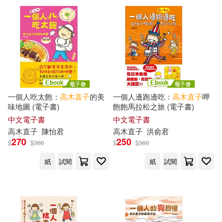
一個人吃太飽：
高木直子
的美
一個人邊跑邊吃：
高木直子
呷
味地圖 (電子書)
飽飽馬拉松之旅 (電子書)
中文電子書
中文電子書
高木直子
陳怡君
高木直子
洪俞君
270
250
$
$
380
$
$
360
紙
試閱
紙
試閱