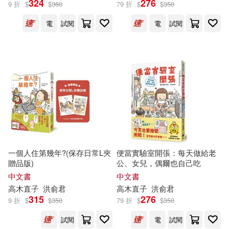
324
276
9 折
$
$
360
79 折
$
$
350
電
試閱
電
試閱
一個人住第幾年?(保存日常L夾
便當實驗室開張：每天做給老
贈品版)
公、女兒，偶爾也自己吃
中文書
中文書
高木直子
洪俞君
高木直子
洪俞君
315
276
9 折
$
$
350
79 折
$
$
350
試閱
電
試閱