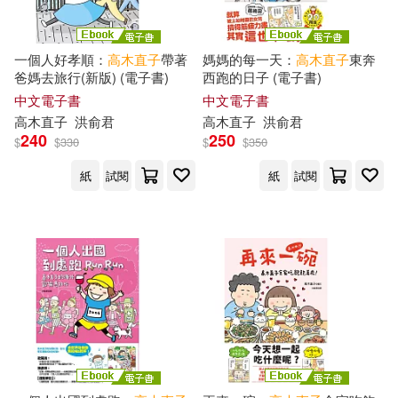
一個人好孝順：
高木直子
帶著
媽媽的每一天：
高木直子
東奔
爸媽去旅行(新版) (電子書)
西跑的日子 (電子書)
中文電子書
中文電子書
高木直子
洪俞君
高木直子
洪俞君
240
250
$
$
330
$
$
350
紙
試閱
紙
試閱