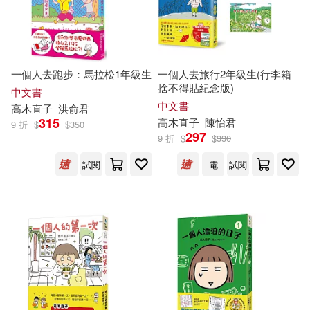
一個人去跑步：馬拉松1年級生
一個人去旅行2年級生(行李箱
捨不得貼紀念版)
中文書
中文書
高木直子
洪俞君
315
高木直子
陳怡君
9 折
$
$
350
297
9 折
$
$
330
試閱
電
試閱