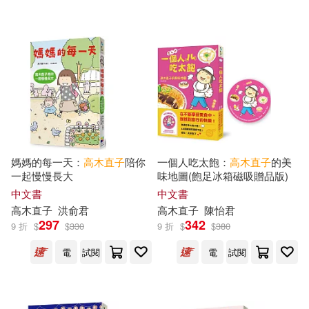
可海外宅配(54)
可港澳店取(54)
可新加坡店取(54)
可菲律賓店取(54)
媽媽的每一天：
高木直子
陪你
一個人吃太飽：
高木直子
的美
一起慢慢長大
味地圖(飽足冰箱磁吸贈品版)
中文書
中文書
上市日期
(可複選)
高木直子
洪俞君
高木直子
陳怡君
297
342
9 折
$
$
330
9 折
$
$
380
一個月內上市新品(1)
電
試閱
電
試閱