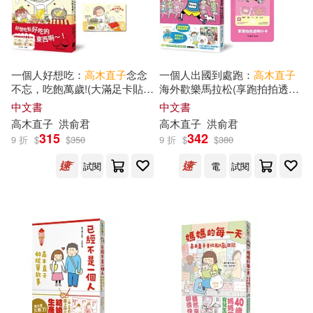
一個人好想吃：
高木直子
念念
一個人出國到處跑：
高木直子
不忘，吃飽萬歲!(大滿足卡貼贈
海外歡樂馬拉松(享跑拍拍透卡
品版)
版)
中文書
中文書
高木直子
洪俞君
高木直子
洪俞君
315
342
9 折
$
$
350
9 折
$
$
380
試閱
電
試閱