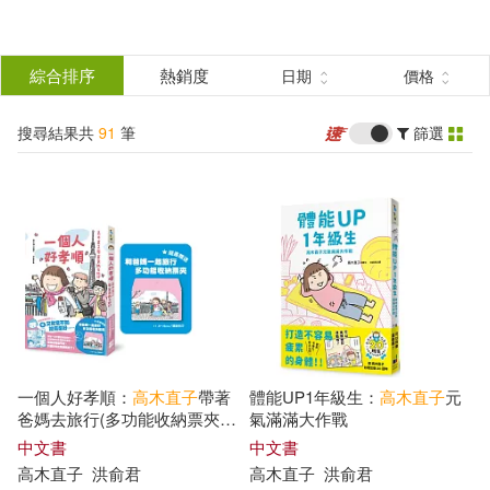
搜
尋
分類
綜合排序
熱銷度
日期
價格
(單選)
結
搜尋結果共
91
筆
篩選
圖書(55)
所有商品(91)
果
電子書(36)
篩
選
展開
作者
(可複選)
一個人好孝順：
高木直子
帶著
體能UP1年級生：
高木直子
元
高木直子(88)
[日]高木直子(1)
爸媽去旅行(多功能收納票夾贈
氣滿滿大作戰
品版)
中文書
中文書
高木直子
洪俞君
高木直子
洪俞君
千早茜(1)
高木直子/文圖(1)