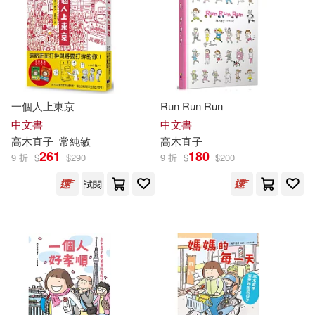
一個人上東京
Run Run Run
中文書
中文書
高木直子
常純敏
高木直子
261
180
9 折
$
$
290
9 折
$
$
200
試閱