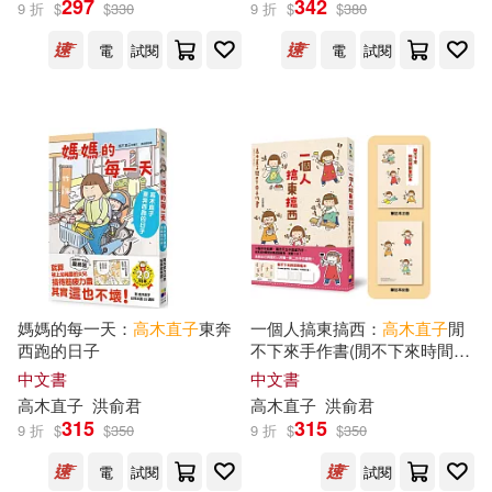
297
342
9 折
$
$
330
9 折
$
$
380
電
試閱
電
試閱
出版社
(可複選)
大田(87)
大原文化(1)
大連理工大學出版社(1)
山田社(1)
皇冠(1)
媽媽的每一天：
高木直子
東奔
一個人搞東搞西：
高木直子
閒
西跑的日子
不下來手作書(閒不下來時間規
畫本)
中文書
中文書
配送方式
(可複選)
高木直子
洪俞君
高木直子
洪俞君
315
315
9 折
$
$
350
9 折
$
$
350
可超商取貨(55)
電
試閱
試閱