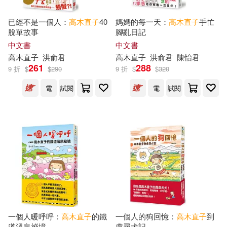
已經不是一個人：
高木直子
40
媽媽的每一天：
高木直子
手忙
脫單故事
腳亂日記
中文書
中文書
高木直子
洪俞君
高木直子
洪俞君
陳怡君
261
288
9 折
$
$
290
9 折
$
$
320
電
試閱
電
試閱
一個人暖呼呼：
高木直子
的鐵
一個人的狗回憶：
高木直子
到
道溫泉祕境
處尋犬記