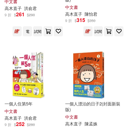
中文書
中文書
高木直子
洪俞君
261
高木直子
陳怡君
9 折
$
$
290
315
9 折
$
$
350
電
試閱
試閱
一個人住第5年
一個人漂泊的日子2(封面新裝
版)
中文書
中文書
高木直子
洪俞君
252
高木直子
陳孟姝
9 折
$
$
280