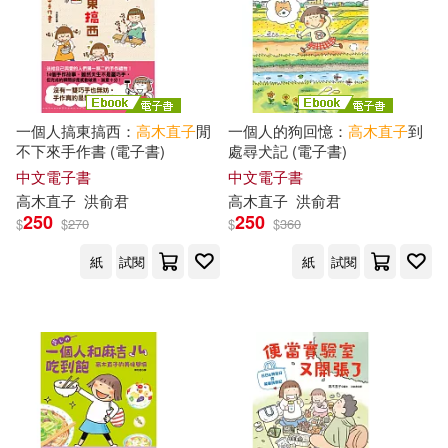
一個人搞東搞西：
高木直子
閒
一個人的狗回憶：
高木直子
到
不下來手作書 (電子書)
處尋犬記 (電子書)
中文電子書
中文電子書
高木直子
洪俞君
高木直子
洪俞君
250
250
$
$
270
$
$
360
紙
試閱
紙
試閱