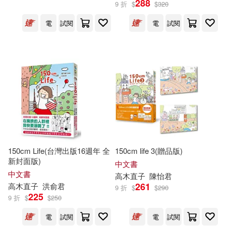
288
9 折
$
$
320
電
試閱
電
試閱
150cm Life(台灣出版16週年 全
150cm life 3(贈品版)
新封面版)
中文書
中文書
高木直子
陳怡君
261
高木直子
洪俞君
9 折
$
$
290
225
9 折
$
$
250
電
試閱
電
試閱