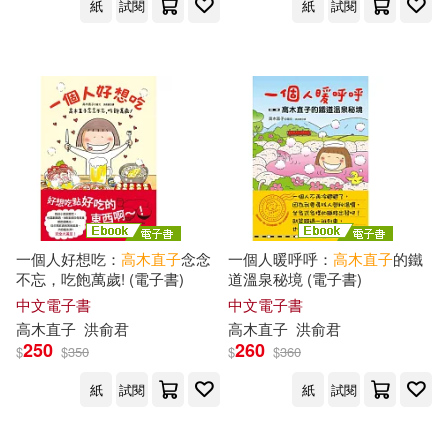
紙
試閱
紙
試閱
一個人好想吃：
高木直子
念念
一個人暖呼呼：
高木直子
的鐵
不忘，吃飽萬歲! (電子書)
道溫泉秘境 (電子書)
中文電子書
中文電子書
高木直子
洪俞君
高木直子
洪俞君
250
260
$
$
350
$
$
360
紙
試閱
紙
試閱