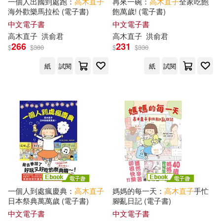
一個人出國到處跑：
高木直子
再來一碗：
高木直子
全家吃飽
海外歡樂馬拉松 (電子書)
飽萬歲! (電子書)
中文電子書
中文電子書
高木直子
洪俞君
高木直子
洪俞君
266
231
$
$
380
$
$
330
紙
試閱
紙
試閱
一個人到處瘋慶典：
高木直子
媽媽的每一天：
高木直子
手忙
日本祭典萬萬歲 (電子書)
腳亂日記 (電子書)
中文電子書
中文電子書