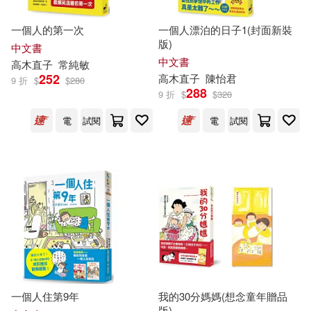
一個人的第一次
一個人漂泊的日子1(封面新裝
版)
中文書
中文書
高木直子
常純敏
252
高木直子
陳怡君
9 折
$
$
280
288
9 折
$
$
320
電
試閱
電
試閱
一個人住第9年
我的30分媽媽(想念童年贈品
版)