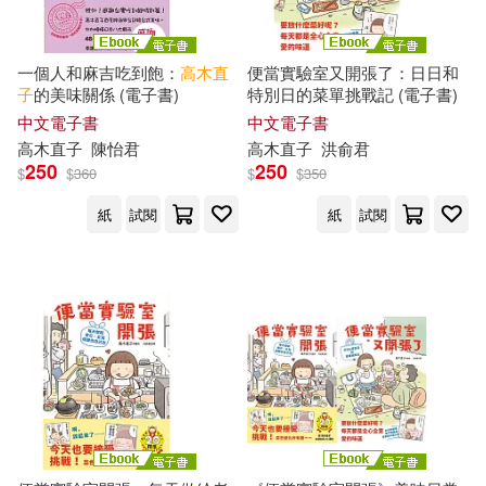
一個人和麻吉吃到飽：
高木直
便當實驗室又開張了：日日和
子
的美味關係 (電子書)
特別日的菜單挑戰記 (電子書)
中文電子書
中文電子書
高木直子
陳怡君
高木直子
洪俞君
250
250
$
$
360
$
$
350
紙
試閱
紙
試閱