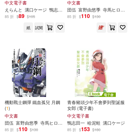
中文電子書
中文書
えらんと
溝口ケージ
鴨
志
田
一
団伍
哈泥蛙
富野由悠季
寺馬ヒロスケ
89
110
85 折
$
$
105
85 折
$
$
130
紙
試閱
機動戰士鋼彈 鐵血孤兒 月鋼
青春豬頭少年不會夢到聖誕服
(
1
)
女郎 (電子書)
中文書
中文電子書
団伍
富野由悠季
寺馬ヒロスケ
鴨
矢立肇
志
田
一
鴨
哈泥蛙
志
田
一
溝口ケージ
林星宇
110
153
85 折
$
$
130
85 折
$
$
180