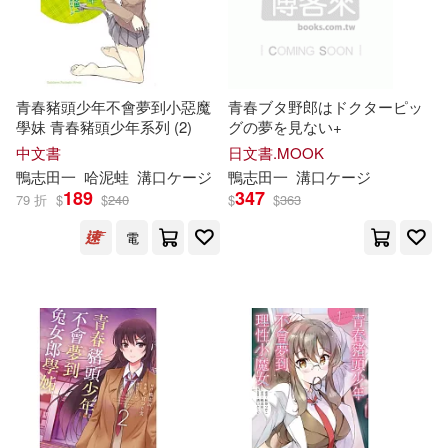
青春豬頭少年不會夢到小惡魔
青春ブタ野郎はドクターピッ
學妹 青春豬頭少年系列 (2)
グの夢を見ない+
中文書
日文書.MOOK
鴨
志
田
一
哈泥蛙
溝口ケージ
鴨
志
田
一
溝口ケージ
189
347
79 折
$
$
240
$
$
363
電