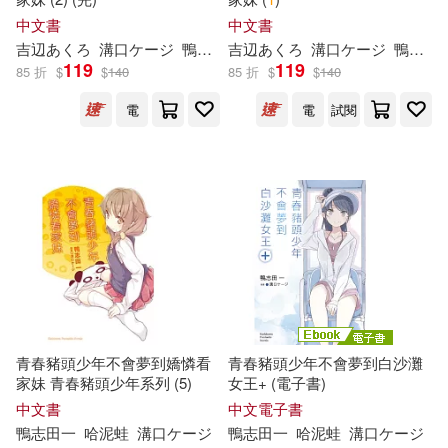
中文書
中文書
吉辺あくろ
溝口ケージ
鴨
志
田
一
吉辺あくろ
哈泥蛙
溝口ケージ
鴨
志
田
119
119
85 折
$
$
140
85 折
$
$
140
電
電
試閱
青春豬頭少年不會夢到嬌憐看
青春豬頭少年不會夢到白沙灘
家妹 青春豬頭少年系列 (5)
女王+ (電子書)
中文書
中文電子書
鴨
志
田
一
哈泥蛙
溝口ケージ
鴨
志
田
一
哈泥蛙
溝口ケージ