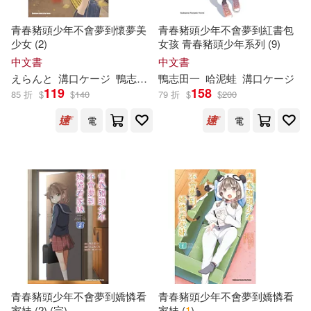
青春豬頭少年不會夢到懷夢美
青春豬頭少年不會夢到紅書包
少女 (2)
女孩 青春豬頭少年系列 (9)
中文書
中文書
えらんと
溝口ケージ
鴨
志
田
一
鴨
哈泥蛙
志
田
一
哈泥蛙
溝口ケージ
119
158
85 折
$
$
140
79 折
$
$
200
電
電
青春豬頭少年不會夢到嬌憐看
青春豬頭少年不會夢到嬌憐看
家妹 (2) (完)
家妹 (
1
)