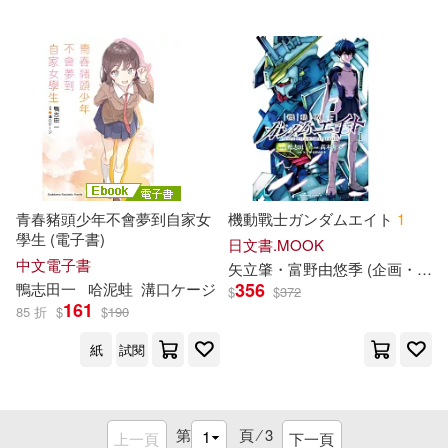
青春豬頭少年不會夢到自家女
機動戰士ガンダムエイト
1
學生 (電子書)
日文書.MOOK
中文電子書
矢立肇・富野由悠季 (企画・原案)
356
鴨
志
田
一
哈泥蛙
溝口ケージ
$
$
372
161
85 折
$
$
190
紙
試閱
第
頁 ⁄
3
上一頁
下一頁