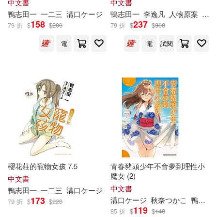
中文書
中文書
鴨
志
田
一
一二三
溝口ケージ
鴨
志
田
一
李逸凡
人物原案
比村
158
237
79 折
$
$
200
79 折
$
$
300
電
電
試閱
櫻花莊的寵物女孩 7.5
青春豬頭少年不會夢到理性小
魔女 (2)
中文書
中文書
鴨
志
田
一
一二三
溝口ケージ
173
溝口ケージ
秋奈つかこ
鴨
志
田
79 折
$
$
220
119
85 折
$
$
140