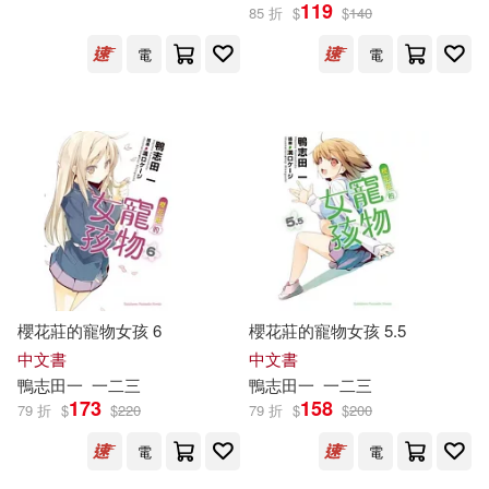
119
85 折
$
$
140
電
電
櫻花莊的寵物女孩 6
櫻花莊的寵物女孩 5.5
中文書
中文書
鴨
志
田
一
一二三
鴨
志
田
一
一二三
173
158
79 折
$
$
220
79 折
$
$
200
電
電