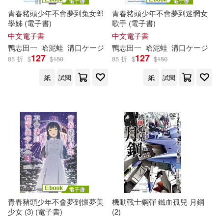
青春豬頭少年不會夢到兔女郎
青春豬頭少年不會夢到迷惘女
學姊 (電子書)
歌手 (電子書)
中文電子書
中文電子書
鴨
志
田
一
哈泥蛙
溝口ケージ
鴨
志
田
一
哈泥蛙
溝口ケージ
127
127
85 折
$
$
150
85 折
$
$
150
紙
試閱
紙
試閱
青春豬頭少年不會夢到懷夢美
機動戰士鋼彈 鐵血孤兒 月鋼
少女 (3) (電子書)
(2)