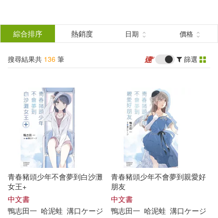
搜
尋
分類
綜合排序
熱銷度
日期
價格
(單選)
結
搜尋結果共
136
筆
篩選
圖書(67)
所有商品(136)
果
雜誌(16)
電子書(53)
篩
選
展開
作者
(可複選)
青春豬頭少年不會夢到白沙灘
青春豬頭少年不會夢到親愛好
鴨志田一(111)
女王+
朋友
中文書
中文書
鴨
志
田
一
哈泥蛙
溝口ケージ
鴨
志
田
一
哈泥蛙
溝口ケージ
溝口ケージ(27)