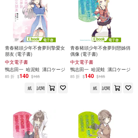
青春豬頭少年不會夢到摯愛女
青春豬頭少年不會夢到戀姊俏
朋友 (電子書)
偶像 (電子書)
中文電子書
中文電子書
鴨
志
田
一
哈泥蛙
溝口ケージ
鴨
志
田
一
哈泥蛙
溝口ケージ
140
140
85 折
$
$
165
85 折
$
$
165
紙
試閱
紙
試閱