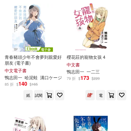
青春豬頭少年不會夢到親愛好
櫻花莊的寵物女孩 4
朋友 (電子書)
中文書
中文電子書
鴨
志
田
一
一二三
173
鴨
志
田
一
哈泥蛙
溝口ケージ
79 折
$
$
220
140
85 折
$
$
165
紙
試閱
電