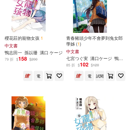
櫻花莊的寵物女孩
1
青春豬頭少年不會夢到兔女郎
學姊 (
1
)
中文書
中文書
鴨
志
田
一
孫以珊
溝口 ケージ
158
七宮つぐ実
溝口ケージ
鴨
志
田
79 折
$
$
200
102
85 折
$
$
120
電
電
試閱