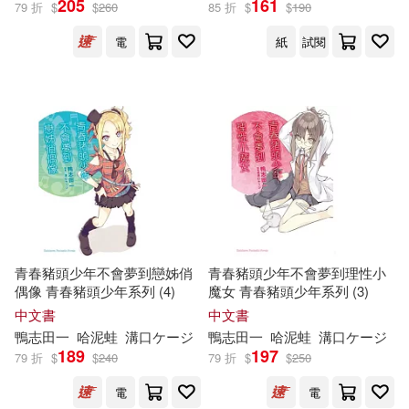
205
161
79 折
$
$
260
85 折
$
$
190
電
紙
試閱
青春豬頭少年不會夢到戀姊俏
青春豬頭少年不會夢到理性小
偶像 青春豬頭少年系列 (4)
魔女 青春豬頭少年系列 (3)
中文書
中文書
鴨
志
田
一
哈泥蛙
溝口ケージ
鴨
志
田
一
哈泥蛙
溝口ケージ
189
197
79 折
$
$
240
79 折
$
$
250
電
電