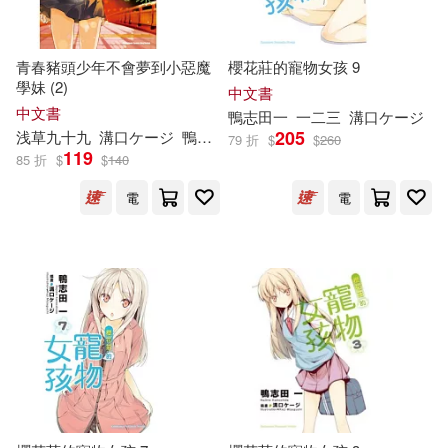
青春豬頭少年不會夢到小惡魔
櫻花莊的寵物女孩 9
學妹 (2)
中文書
中文書
鴨
志
田
一
一二三
溝口ケージ
205
浅草九十九
溝口ケージ
鴨
志
田
一
哈泥蛙
79 折
$
$
260
119
85 折
$
$
140
電
電