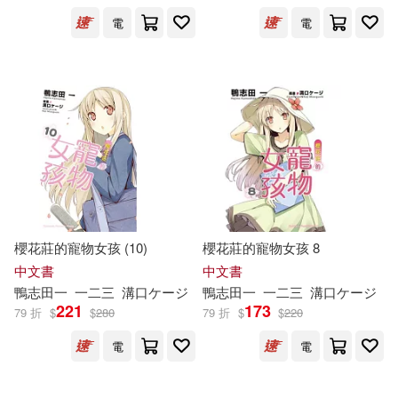
電
電
櫻花莊的寵物女孩 (10)
櫻花莊的寵物女孩 8
中文書
中文書
鴨
志
田
一
一二三
溝口ケージ
鴨
志
田
一
一二三
溝口ケージ
221
173
79 折
$
$
280
79 折
$
$
220
電
電