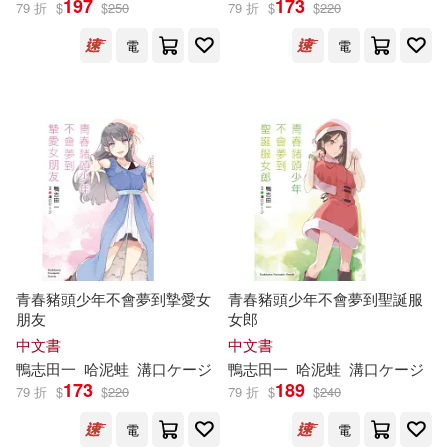
197
173
79 折
$
$
250
79 折
$
$
220
電
電
草野ほうき(10)
鴨志田 一(8)
展開
えらんと(7)
出版社
(可複選)
草野ほうき/漫畫(7)
台灣角川(115)
鴨志田一/原作(7)
KADOKAWA(16)
吉辺あくろ(4)
団伍(4)
青春豬頭少年不會夢到摯愛女
青春豬頭少年不會夢到聖誕服
朋友
女郎
湖南美術出版社(3)
双葉社(1)
中文書
中文書
富野由悠季(4)
鴨
志
田
一
哈泥蛙
溝口ケージ
鴨
志
田
一
哈泥蛙
溝口ケージ
東立(1)
173
189
79 折
$
$
220
79 折
$
$
240
寺馬ヒロスケ(4)
電
電