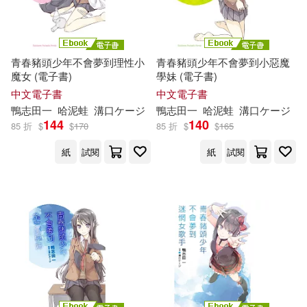
青春豬頭少年不會夢到理性小
青春豬頭少年不會夢到小惡魔
魔女 (電子書)
學妹 (電子書)
中文電子書
中文電子書
鴨
志
田
一
哈泥蛙
溝口ケージ
鴨
志
田
一
哈泥蛙
溝口ケージ
144
140
85 折
$
$
170
85 折
$
$
165
紙
試閱
紙
試閱