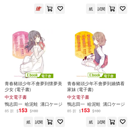
紙
試閱
青春豬頭少年不會夢到懷夢美
青春豬頭少年不會夢到嬌憐看
少女 (電子書)
家妹 (電子書)
中文電子書
中文電子書
鴨
志
田
一
哈泥蛙
溝口ケージ
鴨
志
田
一
哈泥蛙
溝口ケージ
153
153
85 折
$
$
180
85 折
$
$
180
紙
試閱
紙
試閱