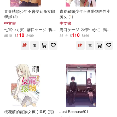
青春豬頭少年不會夢到兔女郎
青春豬頭少年不會夢到理性小
學姊 (2)
魔女 (
1
)
中文書
中文書
七宮つぐ実
溝口ケージ
鴨
志
田
溝口ケージ
一
哈泥蛙
秋奈つかこ
鴨
志
田
110
110
85 折
$
$
130
85 折
$
$
130
電
電
櫻花莊的寵物女孩 (10.5) (完)
Just Because!01