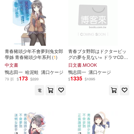
七宮 つぐ実 (1)
適合手機平板閱讀(33)
七宮つぐ実 (1)
適合平板閱讀(20)
溝口ケージ/角色原案(1)
青春豬頭少年不會夢到兔女郎
青春ブタ野郎はドクターピッ
其他
(可複選)
矢立肇・富野由悠季 (企画・原案)
學姊 青春豬頭少年系列 (
1
)
グの夢を見ない+ ドラマCD付
(1)
き特装版
中文書
日文書.MOOK
鴨
志
田
一
哈泥蛙
溝口ケージ
鴨
志
田
一
溝口ケージ
現在可購買商品(108)
高木秀栄 (著)(1)
173
1335
79 折
$
$
220
$
$
1395
電
作者/演唱/譯/編/繪(136)
鴨志田 一 (著)(1)
價格
-
鴨志田一 （TNSK）(1)
範圍
鴨志田孝一(1)