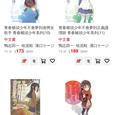
青春豬頭少年不會夢到迷惘女
青春豬頭少年不會夢到正義護
歌手 青春豬頭少年系列(10)
理師 青春豬頭少年系列(11)
中文書
中文書
鴨
志
田
一
哈泥蛙
溝口ケージ
鴨
志
田
一
哈泥蛙
溝口ケージ
173
189
79 折
$
$
220
79 折
$
$
240
電
電