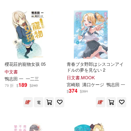
櫻花莊的寵物女孩 05
青春ブタ野郎はシスコンアイ
ドルの夢を見ない 2
中文書
日文書.MOOK
鴨
志
田
一
一二三
189
宮崎順
溝口ケージ
鴨
志
田
一
79 折
$
$
240
374
$
$
391
電