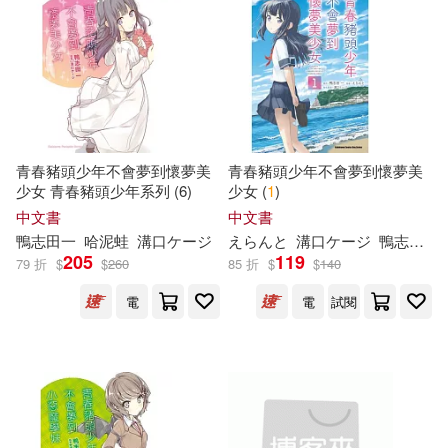
青春豬頭少年不會夢到懷夢美
青春豬頭少年不會夢到懷夢美
少女 青春豬頭少年系列 (6)
少女 (
1
)
中文書
中文書
鴨
志
田
一
哈泥蛙
溝口ケージ
えらんと
溝口ケージ
鴨
志
田
一
205
119
79 折
$
$
260
85 折
$
$
140
電
電
試閱