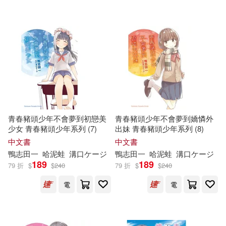
青春豬頭少年不會夢到初戀美
青春豬頭少年不會夢到嬌憐外
少女 青春豬頭少年系列 (7)
出妹 青春豬頭少年系列 (8)
中文書
中文書
鴨
志
田
一
哈泥蛙
溝口ケージ
鴨
志
田
一
哈泥蛙
溝口ケージ
189
189
79 折
$
$
240
79 折
$
$
240
電
電