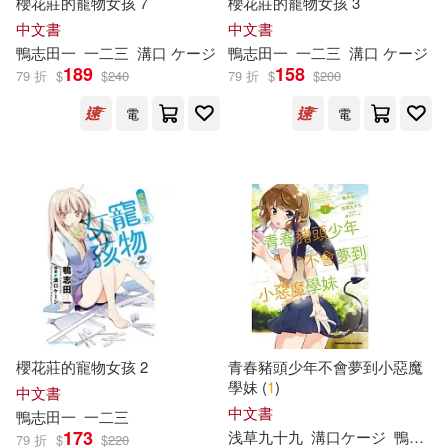
櫻花莊的寵物女孩 7
櫻花莊的寵物女孩 3
中文書
中文書
鴨
志
田
一
一二三
溝口 ケージ
鴨
志
田
一
一二三
溝口 ケージ
189
158
79 折
$
$
240
79 折
$
$
200
電
電
櫻花莊的寵物女孩 2
青春豬頭少年不會夢到小惡魔
學妹 (
1
)
中文書
中文書
鴨
志
田
一
一二三
173
浅草九十九
溝口ケージ
鴨
志
田
79 折
$
$
220