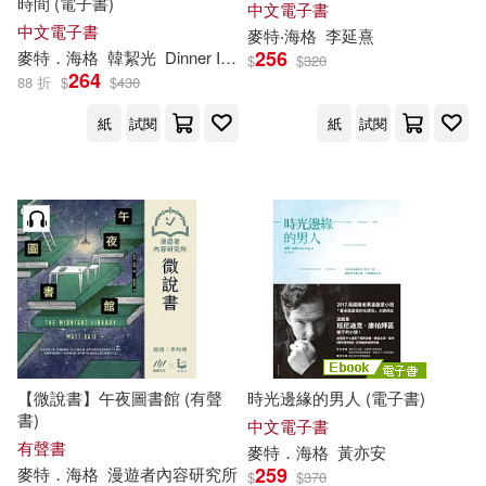
時間 (電子書)
中文電子書
中文電子書
麥特
‧
海格
李延熹
256
麥特
．
海格
韓絜光
Dinner Illustration
$
$
320
264
88 折
$
$
430
紙
試閱
紙
試閱
【微說書】午夜圖書館 (有聲
時光邊緣的男人 (電子書)
書)
中文電子書
有聲書
麥特
．
海格
黃亦安
259
麥特
．
海格
漫遊者內容研究所
$
$
370