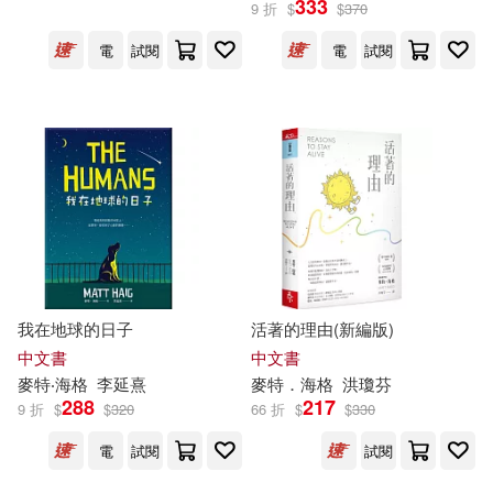
333
9 折
$
$
370
電
試閱
電
試閱
(英)麥特·海格(1)
[英]麥特·海格(1)
麥特．海格（Matt Haig）(1)
出版社
(可複選)
我在地球的日子
活著的理由(新編版)
中文書
中文書
漫遊者文化(6)
天下雜誌(5)
麥特
‧
海格
李延熹
麥特
．
海格
洪瓊芬
288
217
9 折
$
$
320
66 折
$
$
330
臉譜(3)
北京聯合出版公司(2)
電
試閱
試閱