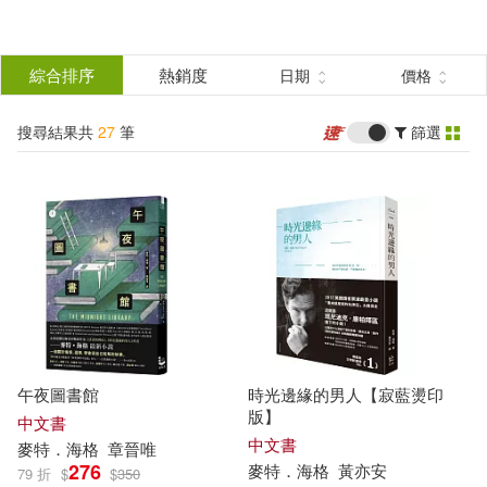
搜
尋
分類
綜合排序
熱銷度
日期
價格
(單選)
結
搜尋結果共
27
筆
篩選
圖書(18)
所有商品(27)
果
影音(2)
電子書(5)
篩
選
有聲書(2)
展開
作者
(可複選)
午夜圖書館
時光邊緣的男人【寂藍燙印
麥特．海格(14)
麥特‧海格(6)
版】
中文書
中文書
麥特
．
海格
章晉唯
276
麥特
．
海格
黃亦安
79 折
$
$
350
（英）麥特·海格(2)