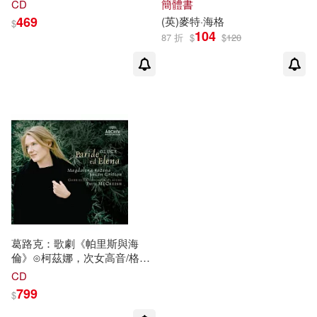
CD
簡體書
469
(英)
麥特
·
海格
$
104
87 折
$
$
120
葛路克：歌劇《帕里斯與海
倫》⊙柯茲娜，次女高音/格里
頓，女高音/桑普森，女高音/韋
CD
伯斯特，女高音⊙麥克里希指
799
$
揮嘉布里耶利合奏團