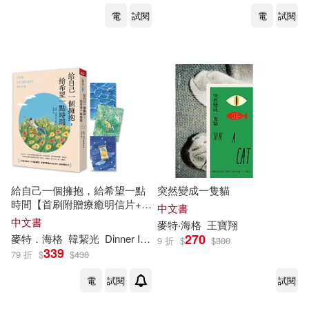
電
試閱
電
試閱
給自己一個擁抱，給希望一點
突然變成一隻貓
時間【首刷附贈療癒明信片+同
中文書
款手機桌布】
中文書
麥特
‧
海格
王寶翔
270
麥特
．
海格
韓絜光
Dinner Illustration
9 折
$
$
300
339
79 折
$
$
430
電
試閱
試閱