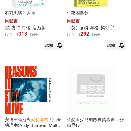
不可思議的人生
午夜圖書館
簡體書
簡體書
[英]
麥特
·
海格
唐乃馨
（英）
麥特
·
海格
梁頌宇
313
292
87 折
$
$
360
87 折
$
$
336
試閱
試閱
安迪布羅斯與
麥特
海格
/ 活著
金麥田少兒國際獲獎叢書：變
的理由(Andy Burrows, Matt
貓男孩
Haig / Reasons To Stay Alive)