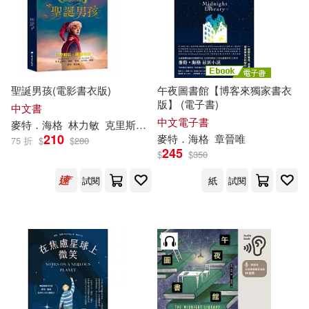
電子書
(可複選)
適合手機平板閱讀(5)
聖誕男孩(電影書衣版)
午夜圖書館【博客來獨家書衣
版】 (電子書)
免費電子書(1)
中文書
中文電子書
麥特
．
海格
林力敏
克里斯．摩德（Chris Mould）
210
麥特
．
海格
章晉唯
75 折
$
$
280
245
$
$
350
其他
(可複選)
試閱
紙
試閱
現在可購買商品(14)
作者/演唱/譯/編/繪(25)
價格
-
範圍