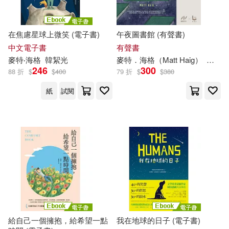
在焦慮星球上微笑 (電子書)
午夜圖書館 (有聲書)
中文電子書
有聲書
麥特
‧
海格
韓絜光
麥特
．
海格
（Matt Haig）
章晉
246
300
88 折
$
$
400
79 折
$
$
380
紙
試閱
給自己一個擁抱，給希望一點
我在地球的日子 (電子書)