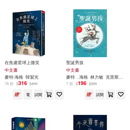
台灣東方(2)
寂寞(2)
展開
春天出版社(2)
配送方式
(可複選)
Deutsche Grammophon(1)
可超商取貨(20)
Universal(1)
天培(1)
可海外宅配(20)
在焦慮星球上微笑
聖誕男孩
中文書
中文書
安徽少年兒童出版社(1)
麥特
‧
海格
韓絜光
麥特
．
海格
林力敏
克里斯．摩德（Chris Mould）
可港澳店取(20)
316
196
79 折
$
$
400
7 折
$
$
280
貴州人民出版社(1)
電
試閱
試閱
可新加坡店取(20)
可菲律賓店取(20)