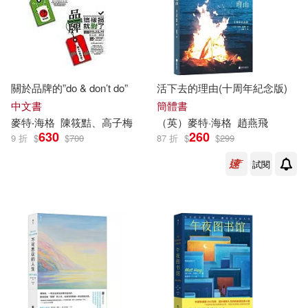
關於品牌的”do & don’t do”
活下去的理由(十周年紀念版)
中文書
簡體書
麥特
‧
海格
陳筱黠、高子梅
（英）
麥特
·
海格
趙燕飛
630
260
9 折
$
$
700
87 折
$
$
299
試閱