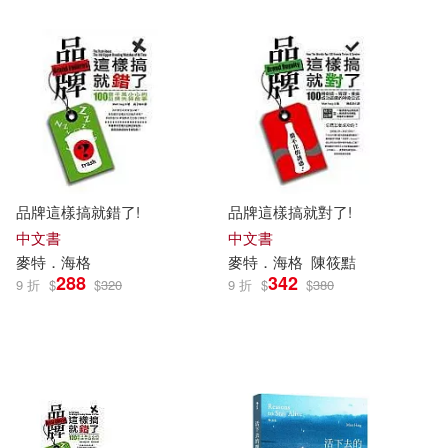
品牌這樣搞就錯了!
品牌這樣搞就對了!
中文書
中文書
麥特
．
海格
麥特
．
海格
陳筱黠
288
342
9 折
$
$
320
9 折
$
$
380