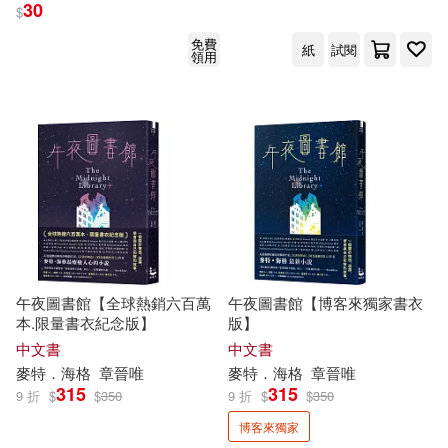
30
$
免費
紙
試閱
領用
午夜圖書館【全球熱銷六百萬
午夜圖書館【博客來獨家書衣
本.限量書衣紀念版】
版】
中文書
中文書
麥特
．
海格
章晉唯
麥特
．
海格
章晉唯
315
315
9 折
$
$
350
9 折
$
$
350
博客來獨家