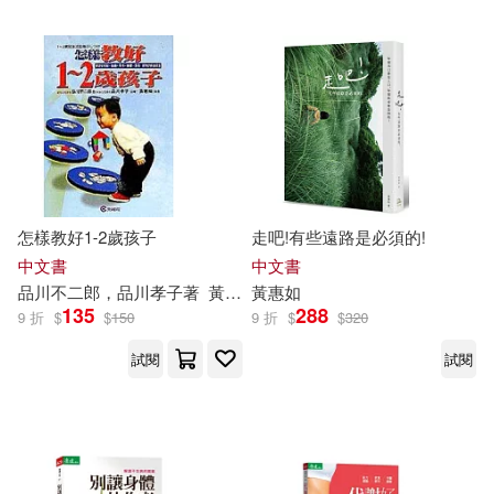
怎樣教好1-2歲孩子
走吧!有些遠路是必須的!
中文書
中文書
品川不二郎，品川孝子著
黃惠如
黃惠如
譯
135
288
9 折
$
$
150
9 折
$
$
320
試閱
試閱