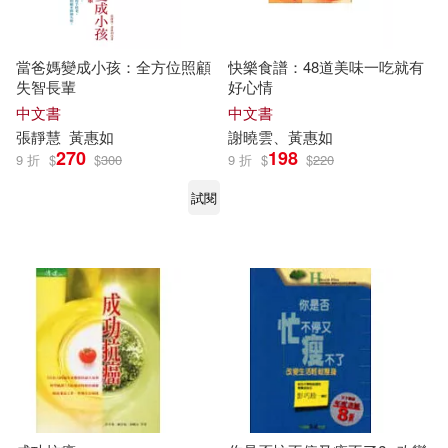
當爸媽變成小孩：全方位照顧
快樂食譜：48道美味一吃就有
失智長輩
好心情
中文書
中文書
張靜慧
黃惠如
謝曉雲、
黃惠如
270
198
9 折
$
$
300
9 折
$
$
220
試閱