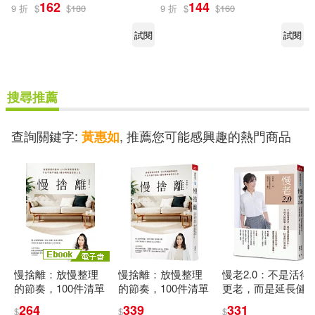
162
144
9 折
$
$
180
9 折
$
$
160
試閱
試閱
搜尋推薦
查詢關鍵字:
, 推薦您可能感興趣的熱門商品
黃惠如
慢捨離：放慢整理
慢捨離：放慢整理
慢老2.0：不是活得
的節奏，100件清單
的節奏，100件清單
更老，而是延長健
跟著丟，不急不躁
跟著丟，不急不躁
康中年! 全面升級健
264
339
331
$
$
$