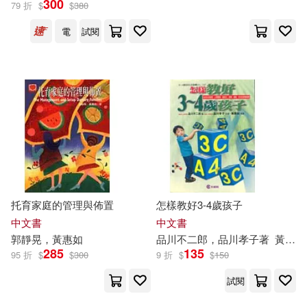
300
79 折
$
$
380
電
試閱
托育家庭的管理與佈置
怎樣教好3-4歲孩子
中文書
中文書
郭靜晃，
黃惠如
品川不二郎，品川孝子著
黃惠如
285
135
95 折
$
$
300
9 折
$
$
150
試閱