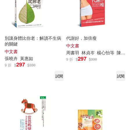
別讓身體比你老：解讀不生病
代謝好，加倍瘦
的關鍵
中文書
中文書
周書羽
林貞岑
楊心怡等
陳德信
297
張曉卉
黃惠如
9 折
$
$
330
297
9 折
$
$
330
試閱
試閱