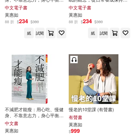
一輩子 (電子書)
力不顯老的習慣 (電子書)
中文電子書
中文電子書
黃惠如
黃惠如
234
234
88 折
$
$
380
88 折
$
$
380
紙
試閱
紙
試閱
不減肥才能瘦：用心吃、慢健
慢老的10堂課 (有聲書)
身、不靠意志力，身心平衡瘦
有聲書
一輩子
中文書
黃惠如
999
黃惠如
$