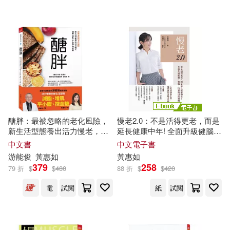
配送方式
(可複選)
謝曉雲、黃惠如(1)
可超商取貨(19)
郭靜晃，黃惠如(1)
陳德信(1)
可海外宅配(19)
黃惠如等(1)
可港澳店取(19)
醣胖：最被忽略的老化風險，
慢老2.0：不是活得更老，而是
新生活型態養出活力慢老，減
延長健康中年! 全面升級健腦、
可新加坡店取(19)
脂、增肌、平小腹、控血糖
強肌、抗衰的日常習慣 (電子
中文書
中文電子書
書)
游能俊
黃惠如
黃惠如
379
258
可菲律賓店取(19)
79 折
$
$
480
88 折
$
$
420
電
試閱
紙
試閱
電子書
(可複選)