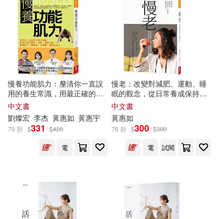
適合手機平板閱讀(7)
其他
(可複選)
慢養功能肌力：釐清你一直誤
慢老：改變對減肥、運動、睡
現在可購買商品(19)
用的養生常識，用最正確的醫
眠的觀念，從日常養成保持活
學、營養、運動科學，擊退肌
力不顯老的習慣
中文書
中文書
少，強筋骨，少痠痛，慢老有
劉燦宏
李杰
黃惠如
黃惠宇
黃惠如
作者/演唱/譯/編/繪(28)
活力
331
300
79 折
$
$
420
79 折
$
$
380
價格
電
電
試閱
-
範圍