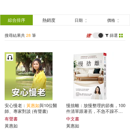
搜
尋
分類
綜合排序
熱銷度
日期
價格
(單選)
結
搜尋結果共
28
筆
篩選
圖書(19)
所有商品(28)
果
電子書(7)
有聲書(2)
篩
選
展開
作者
(可複選)
安心慢老：
黃惠如
與10位醫
慢捨離：放慢整理的節奏，100
黃惠如(20)
劉燦宏(2)
師、專家對談 (有聲書)
件清單跟著丟，不急不躁不復
亂，還你清爽富足的人生
有聲書
中文書
黃惠如
黃惠如
品川不二郎，品川孝子著(2)