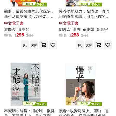
醣胖：最被忽略的老化風險，
慢養功能肌力：釐清你一直誤
新生活型態養出活力慢老，減
用的養生常識，用最正確的醫
脂、增肌、平小腹、控血糖 (電
學、營養、運動科學，擊退肌
中文電子書
中文電子書
子書)
少，強筋骨，少痠痛，慢老有
游能俊
黃惠如
劉燦宏
李杰
黃惠如
黃惠宇
活力 (電子書)
295
258
88 折
$
$
480
88 折
$
$
420
紙
試閱
紙
試閱
不減肥才能瘦：用心吃、慢健
慢老 : 改變對減肥、運動、睡
身、不靠意志力，身心平衡瘦
眠的觀念，從日常養成保持活