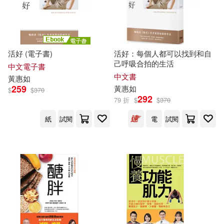
活好 (電子書)
活好：每個人都可以找到和自
己呼吸合拍的生活
中文電子書
中文書
黃惠如
259
黃惠如
$
$
370
292
79 折
$
$
370
紙
試閱
電
試閱