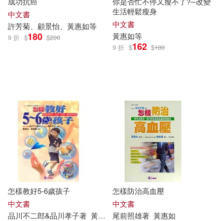
成功抗癌
你是否忙不停又瘦不了?─改變
生活輕鬆瘦身
中文書
中文書
許芳菊、顧景怡、
黃惠如
等
180
黃惠如
等
9 折
$
$
200
162
9 折
$
$
180
怎樣教好5-6歲孩子
怎樣防治高血壓
中文書
中文書
品川不二郎&品川孝子著
黃惠如
尾前照雄著
、黃香雲譯
黃惠如
康敏鋒