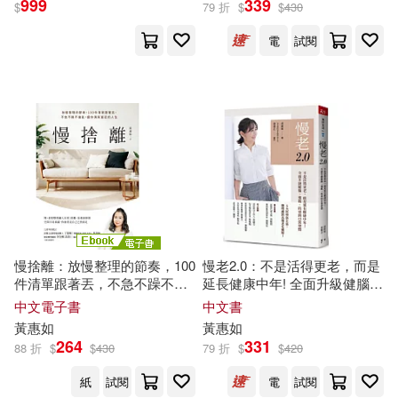
999
339
$
79 折
$
$
430
電
試閱
李杰(2)
游能俊(2)
展開
黃惠宇(2)
周書羽(1)
出版社
(可複選)
品川不二郎&品川孝子著(1)
天下雜誌(12)
天下生活(5)
尾前照雄著(1)
張曉卉(1)
文經社(4)
孜孜線上聽(2)
張靜慧(1)
林貞岑(1)
慢捨離：放慢整理的節奏，100
慢老2.0：不是活得更老，而是
件清單跟著丟，不急不躁不復
延長健康中年! 全面升級健腦、
重版文化(2)
天下文化(1)
亂，還你清爽富足的人生 (電子
強肌、抗衰的日常習慣
中文電子書
中文書
書)
楊心怡等(1)
黃惠如
黃惠如
揚智(1)
方舟文化(1)
264
331
88 折
$
$
430
79 折
$
$
420
許芳菊、顧景怡、黃惠如等(1)
紙
試閱
電
試閱