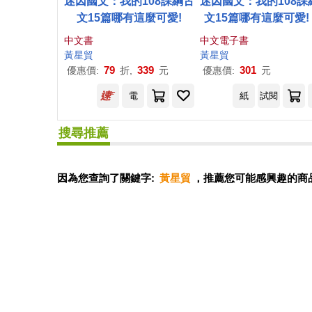
迷因國文：我的108課綱古
迷因國文：我的108課
文15篇哪有這麼可愛!
文15篇哪有這麼可愛! 
子書)
中文書
中文電子書
黃
星貿
黃
星貿
79
339
301
優惠價:
折,
元
優惠價:
元
電
紙
試閱
搜尋推薦
因為您查詢了關鍵字:
黃星貿
，推薦您可能感興趣的商