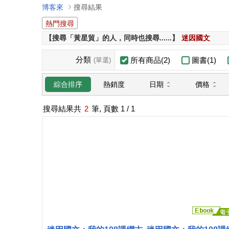
博客來
搜尋結果
熱門搜尋
【搜尋「黃星貿」的人，同時也搜尋......】
迷因國文
分類
所有商品(2)
圖書(1)
(單選)
日期
價格
綜合排序
熱銷度
搜尋結果共
2
筆, 頁數
1
/ 1