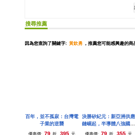
搜尋推薦
因為您查詢了關鍵字:
黃欽勇
，推薦您可能感興趣的商
百年，並不孤寂：台灣電
決勝矽紀元：新亞洲供應
子業的逆襲
鏈崛起，半導體八強國際
新賽局與臺灣的不對稱關
79
395
79
355
優惠價:
折,
元
優惠價:
折,
元