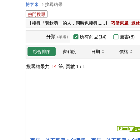
博客來
搜尋結果
熱門搜尋
【搜尋「黃欽勇」的人，同時也搜尋......】
巧借東風
退休
分類
所有商品(14)
圖書(8)
(單選)
日期
價格
綜合排序
熱銷度
搜尋結果共
14
筆, 頁數
1
/ 1