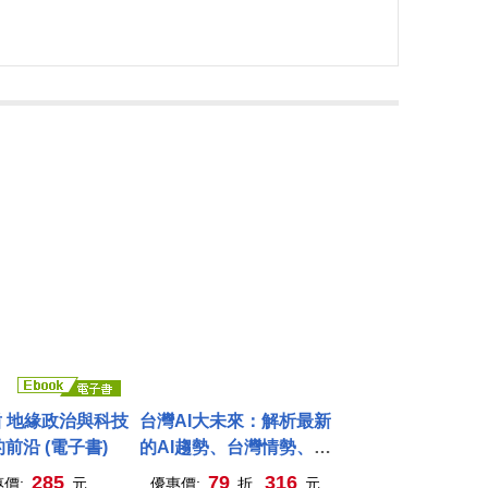
 地緣政治與科技
台灣AI大未來：解析最新
前沿 (電子書)
的AI趨勢、台灣情勢、企
業布局與個人發展
285
79
316
惠價:
元
優惠價:
折,
元