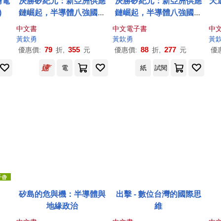
灣電
決勝矽紀元：新亞洲供應
決勝矽紀元：新亞洲供應
天
)
鏈崛起，半導體八強國際
鏈崛起，半導體八強國際
新賽局與臺灣的不對稱關
新賽局與臺灣的不對稱關
中文書
中文電子書
中
鍵優勢
鍵優勢 (電子書)
黃欽
勇
黃欽
勇
黃
79
355
88
277
優惠價:
折,
元
優惠價:
折,
元
優
電
紙
試閱
矽島的危與機：半導體與
出擊 - 數位台灣的國際思
地緣政治
維