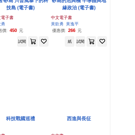
選‧矽島 川普風暴下的科
矽島的危與機 半導體與地
技島 (電子書)
緣政治 (電子書)
文電子書
中文電子書
欽
勇
黃欽
勇
黃逸平
450
266
惠價:
元
優惠價:
元
試閱
紙
試閱
科技戰國巡禮
西進與長征