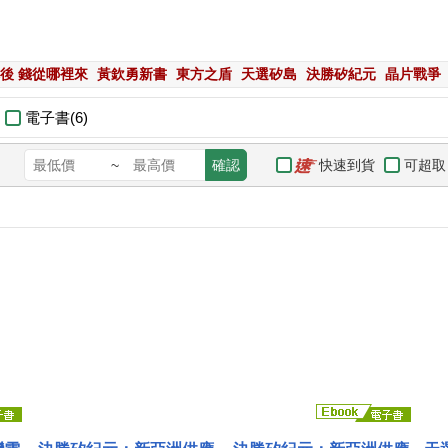
後 錢從哪裡來
黃欽勇新書
東方之盾
天選矽島
決勝矽紀元
晶片戰爭
電子書(6)
快速到貨
可超取
~
確認