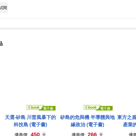
試閱
品
天選‧矽島 川普風暴下的
矽島的危與機 半導體與地
東方之盾
科技島 (電子書)
緣政治 (電子書)
產業的
450
266
優惠價:
元
優惠價:
元
優