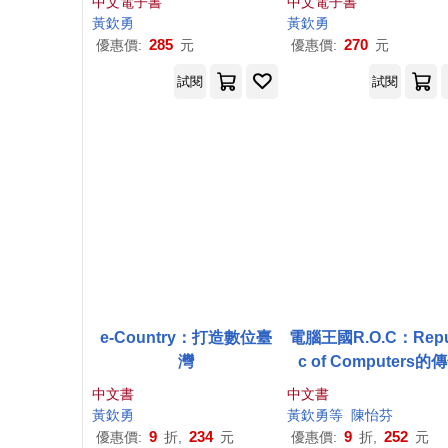
中文電子書
中文電子書
黃欽
勇
黃欽
勇
285
270
優惠價:
元
優惠價:
元
試閱
試閱
e-Country：打造數位臺
電腦王國R.O.C：Repu
灣
c of Computers的
中文書
中文書
黃欽
勇
黃欽
勇
等
陳怡芬
9
234
9
252
優惠價:
折,
元
優惠價:
折,
元