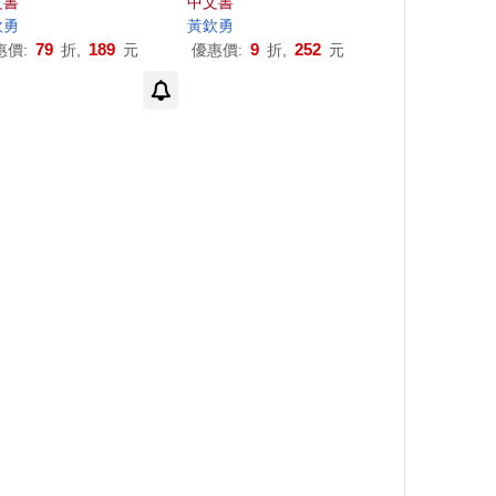
文書
中文書
欽
勇
黃欽
勇
79
189
9
252
惠價:
折,
元
優惠價:
折,
元