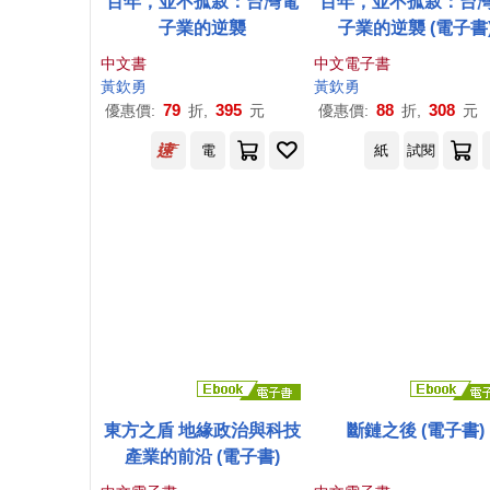
百年，並不孤寂：台灣電
百年，並不孤寂：台
子業的逆襲
子業的逆襲 (電子書
中文書
中文電子書
黃欽
勇
黃欽
勇
79
395
88
308
優惠價:
折,
元
優惠價:
折,
元
電
紙
試閱
東方之盾 地緣政治與科技
斷鏈之後 (電子書)
產業的前沿 (電子書)