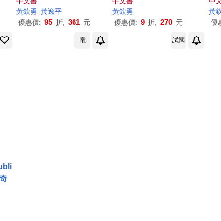
中文書
中文書
中
黃欽
勇
黃逸平
黃欽
勇
黃
95
361
9
270
優惠價:
折,
元
優惠價:
折,
元
優
電
試閱
bli
傳奇