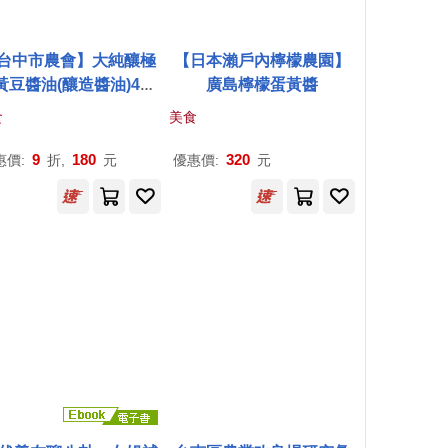
台中市農會】大純釀極
【日本瀨戶內檸檬農園】
黃豆醬油(釀造醬油)400
廣島檸檬蛋黃醬
毫升/瓶
食
美食
9
180
320
惠價:
折,
元
優惠價:
元