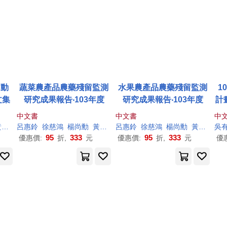
自動
蔬菜農產品農藥殘留監測
水果農產品農藥殘留監測
1
文集
研究成果報告‧103年度
研究成果報告‧103年度
計
中文書
中文書
中
黃
禮棟
呂惠鈴
徐慈鴻
楊尚勳
黃
慶文
呂惠鈴
徐慈鴻
楊尚勳
黃
慶文
吳
95
333
95
333
優惠價:
折,
元
優惠價:
折,
元
優