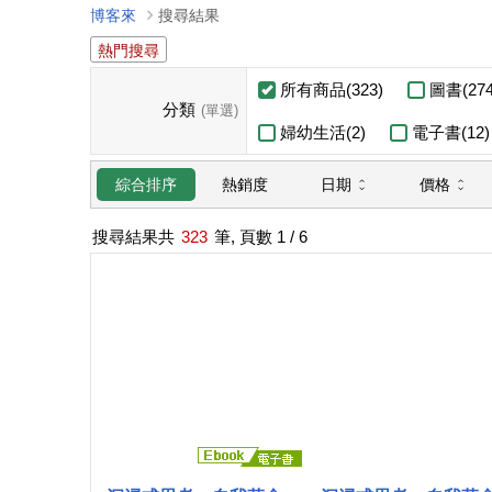
博客來
搜尋結果
熱門搜尋
所有商品(323)
圖書(274
分類
(單選)
婦幼生活(2)
電子書(12)
日期
價格
綜合排序
熱銷度
搜尋結果共
323
筆, 頁數
1
/ 6