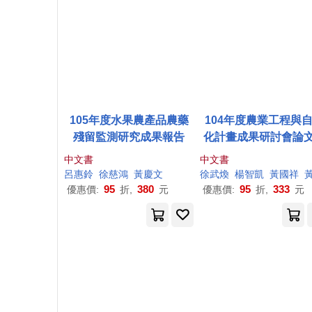
105年度水果農產品農藥
104年度農業工程與
殘留監測研究成果報告
化計畫成果研討會論
中文書
中文書
呂惠鈴
徐慈鴻
黃
慶文
徐武煥
楊智凱
黃國祥
95
380
95
333
優惠價:
折,
元
優惠價:
折,
元