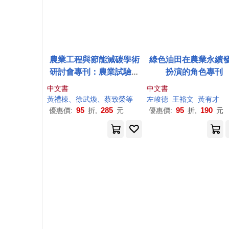
農業工程與節能減碳學術
綠色油田在農業永續
研討會專刊：農業試驗所
扮演的角色專刊
特刊150號
中文書
中文書
黃
禮棟、徐武煥、蔡致榮等
左峻德
王裕文
黃
有才
95
285
95
190
優惠價:
折,
元
優惠價:
折,
元