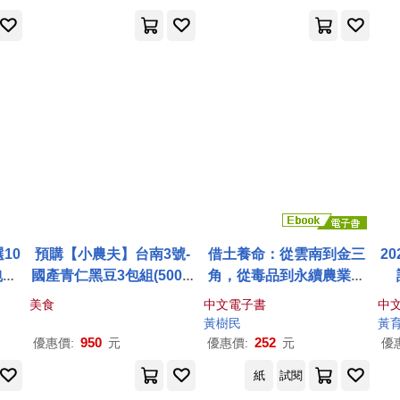
10
預購【小農夫】台南3號-
借土養命：從雲南到金三
2
包組
國產青仁黑豆3包組(500g/
角，從毒品到永續農業，
包)
一個泰北華人社區的民族
美食
中文電子書
中
誌 (電子書)
黃
樹民
黃
950
252
優惠價:
元
優惠價:
元
優
紙
試閱