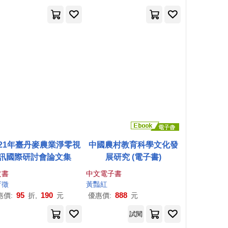
021年臺丹麥農業淨零視
中國農村教育科學文化發
訊國際研討會論文集
展研究 (電子書)
文書
中文電子書
育徵
黃
豔紅
95
190
888
惠價:
折,
元
優惠價:
元
試閱