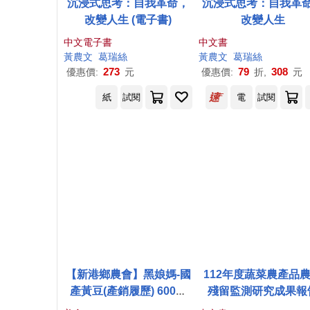
沉浸式思考：自我革命，
沉浸式思考：自我革
改變人生 (電子書)
改變人生
中文電子書
中文書
黃
農
文
葛瑞絲
黃
農
文
葛瑞絲
273
79
308
優惠價:
元
優惠價:
折,
元
紙
試閱
電
試閱
【新港鄉農會】黑娘媽-國
112年度蔬菜農產品
產黃豆(產銷履歷) 600公
殘留監測研究成果報
克/包