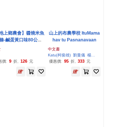
池上鄉農會】醬燒米魚
山上的布農學校 ItuMama
條-鹹蛋黃口味80公克/
hav tu Pasnanavaan
包
食
中文書
Katu(柯俊雄)
劉曼儀
楊理博
鄭勝文
鄭漢
9
126
95
333
惠價:
折,
元
優惠價:
折,
元