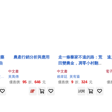
農藥
農產行銷分析與應用
走一條藜家不遠的路：荒
遠
告
田變農金，凋零小村翻身
黃金部落的台東紅藜創生
中文書
中文書
電
記
華
黃
萬傳
賴韋廷
黃
宥蓁
95
646
9
324
優惠價:
折,
元
優惠價:
折,
元
優
試閱