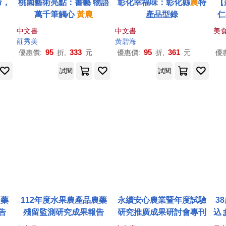
命，
桃園藝術亮點：書藝 物語
彰化幸福味：彰化縣
農
特
【
萬千筆觸心
黃
農
產品型錄
仁
中文書
中文書
美
莊秀美
黃
碧海
95
333
95
361
優惠價:
折,
元
優惠價:
折,
元
優
試閱
試閱
農藥
112年度水果農產品農藥
永續安心農業暨年度試驗
3
告
殘留監測研究成果報告
研究推廣成果研討會專刊
込
世