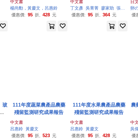
中文書
中文書
日文
を
楊尚勳，
黃
慶文，呂惠鈴
丁文彥
吳菁菁
廖家助
張仕緯
卵
張
ロ
95
428
95
364
優惠價:
折,
元
優惠價:
折,
元
優
】玻
111年度蔬菜農產品農藥
111年度水果農產品農藥
農
入/
殘留監測研究成果報告
殘留監測研究成果報告
中文書
中文書
中
呂惠鈴
黃
慶文
呂惠鈴
黃
慶文
吳
95
523
95
428
優惠價:
折,
元
優惠價:
折,
元
優