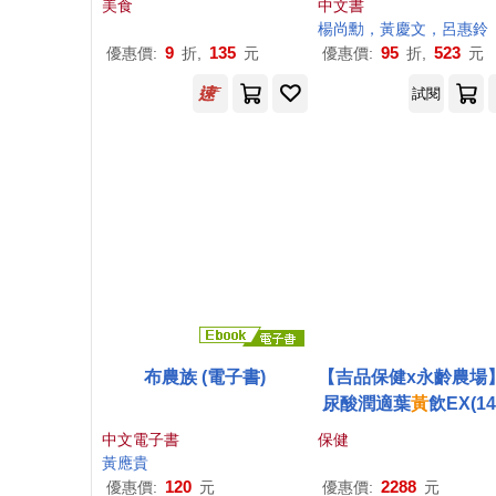
美食
中文書
楊尚勳，
黃
慶文，呂惠鈴
9
135
95
523
優惠價:
折,
元
優惠價:
折,
元
試閱
布農族 (電子書)
【吉品保健x永齡農場
尿酸潤適葉
黃
飲EX(14
盒*2)
中文電子書
保健
黃
應貴
120
2288
優惠價:
元
優惠價:
元