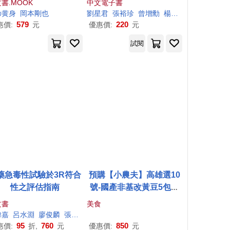
書.MOOK
中文電子書
授かったので田舎でス
の
方宜
黄
身
張智淵
岡本剛也
張繼中
張芳魁
劉星君
李子易
張裕珍
李文南
曾增勳
柯勇全
楊惠琪
江淑雯
潘奕言
盧秀俞
鄭國
章
ーライフを送ります~
579
220
惠價:
元
優惠價:
元
試閱
藥急毒性試驗於3R符合
預購【小農夫】高雄選10
性之評估指南
號-國產非基改黃豆5包組
(500g/包)
文書
美食
偉嘉
呂水淵
廖俊麟
張敬宜
李悅怡
林慶齡
楊予霈
洪佳雯
王家琪
羅
95
760
850
惠價:
折,
元
優惠價:
元