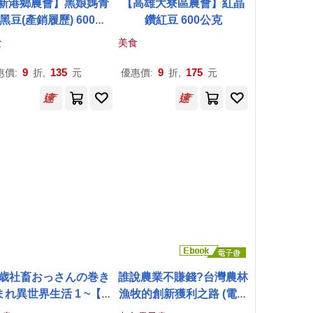
新港鄉農會】黑娘媽青
【高雄大寮區農會】紅晶
黑豆(產銷履歷) 600公
鑽紅豆 600公克
克/包
食
美食
9
135
9
175
惠價:
折,
元
優惠價:
折,
元
8歳社畜おっさんの巻き
誰說農業不賺錢?台灣農林
まれ異世界生活 1 ~【異
漁牧的創新獲利之路 (電子
界農業】なる神スキル
書)