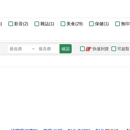
)
影音(2)
雜誌(1)
美食(29)
保健(1)
無印
快速到貨
可超取
~
確認