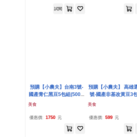
試閱
預購【小農夫】台南3號-
預購【小農夫】 高雄選
國產青仁黑豆5包組(500g/
號-國產非基改黃豆3
包)
(500g/包)
美食
美食
1750
599
優惠價:
元
優惠價:
元