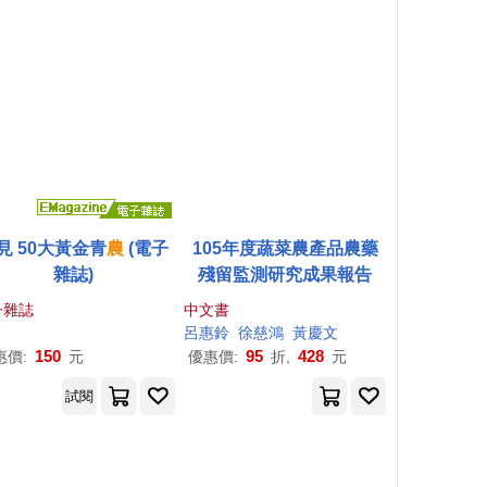
見 50大黃金青
農
(電子
105年度蔬菜農產品農藥
雜誌)
殘留監測研究成果報告
子雜誌
中文書
呂惠鈴
徐慈鴻
黃
慶文
150
95
428
惠價:
元
優惠價:
折,
元
試閱