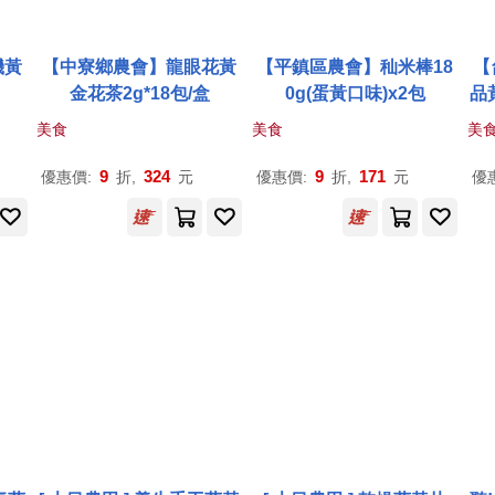
機黃
【中寮鄉農會】龍眼花黃
【平鎮區農會】秈米棒18
【
金花茶2g*18包/盒
0g(蛋黃口味)x2包
品
美食
美食
美
9
324
9
171
優惠價:
折,
元
優惠價:
折,
元
優