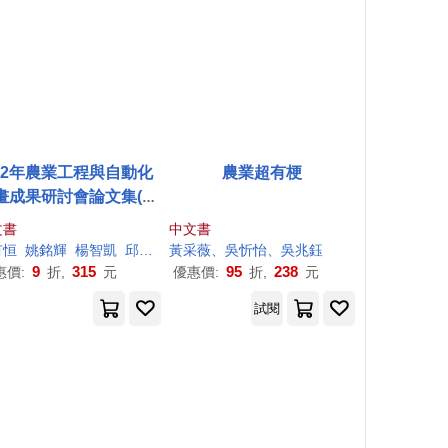
02年農業工程與自動化
農業超有梗
畫成果研討會論文集(農
業試驗所177號)
文書
中文書
有恒
姚銘輝
楊智凱
邱銀珍
黃
黃
采薇、吳忻怡、吳兆鈺
禮棟
9
315
95
238
惠價:
折,
元
優惠價:
折,
元
試閱