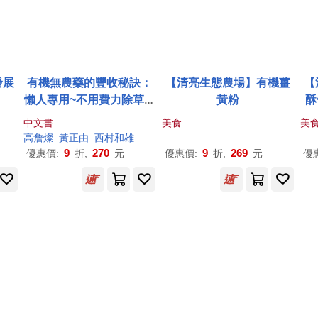
發展
有機無農藥的豐收秘訣：
【清亮生態農場】有機薑
【
懶人專用~不用費力除草也
黃粉
酥
能大豐收!
中文書
美食
美
高詹燦
黃正由
西村和雄
9
270
9
269
優惠價:
折,
元
優惠價:
折,
元
優