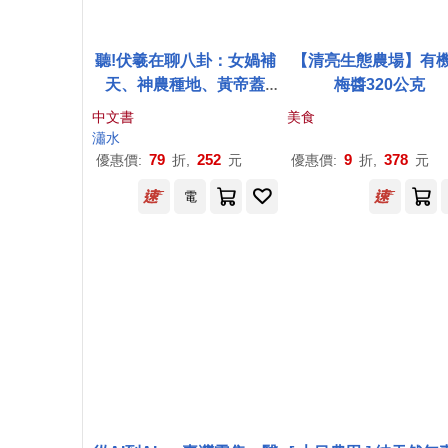
聽!伏羲在聊八卦：女媧補
【清亮生態農場】有
天、神農種地、黃帝蓋
梅醬320公克
房，不只是神話，夏商周
中文書
美食
史讓你一讀就上癮!
瀟水
79
252
9
378
優惠價:
折,
元
優惠價:
折,
元
電